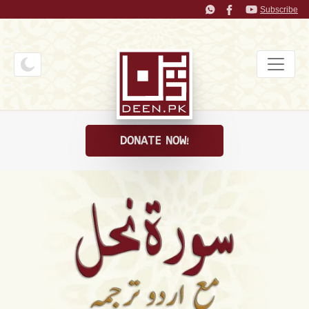
Subscribe
DONATE NOW!