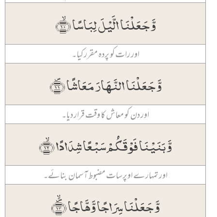
وَّ جَعَلۡنَا الَّیۡلَ لِبَاسًا ﴿ۙ۱۰﴾
اور رات کو پردہ مقرر کیا۔
وَّ جَعَلۡنَا النَّہَارَ مَعَاشًا ﴿۪۱۱﴾
اور دن کو معاش کا وقت قرار دیا۔
وَّ بَنَیۡنَا فَوۡقَکُمۡ سَبۡعًا شِدَادًا ﴿ۙ۱۲﴾
اور تمہارے اوپر سات مضبوط آسمان بنائے۔
وَّ جَعَلۡنَا سِرَاجًا وَّہَّاجًا ﴿۪ۙ۱۳﴾