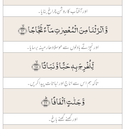
اور آفتاب کا روشن چراغ بنایا۔
وَّ اَنۡزَلۡنَا مِنَ الۡمُعۡصِرٰتِ مَآءً ثَجَّاجًا ﴿ۙ۱۴﴾
اور نچڑتے بادلوں سے موسلادھار مینہ برسایا۔
لِّنُخۡرِجَ بِہٖ حَبًّا وَّ نَبَاتًا ﴿ۙ۱۵﴾
تاکہ ہم اس سے اناج اور نباتات پیدا کریں۔
وَّ جَنّٰتٍ اَلۡفَافًا ﴿ؕ۱۶﴾
اور گھنے گھنے باغ۔