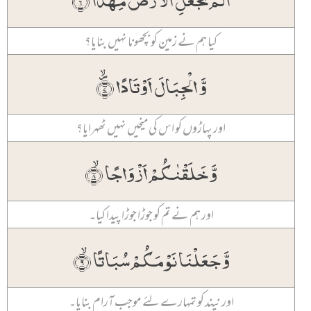
کیا ہم نے زمین کو بچھونا نہیں بنایا؟
وَّ الۡجِبَالَ اَوۡتَادًا ﴿۪ۙ۷﴾
اور پہاڑوں کو اس کی میخیں نہیں ٹھہرایا؟
وَّ خَلَقۡنٰکُمۡ اَزۡوَاجًا ۙ﴿۸﴾
اور ہم نے تم کو جوڑا جوڑا پیدا کیا۔
وَّ جَعَلۡنَا نَوۡمَکُمۡ سُبَاتًا ۙ﴿۹﴾
اور نیند کو تمہارے لئے موجب آرام بنایا۔