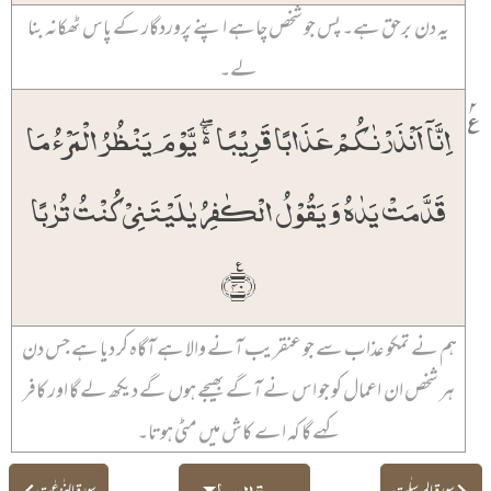
یہ دن برحق ہے۔ پس جو شخص چاہے اپنے پروردگار کے پاس ٹھکانہ بنا
لے۔
۲
٪
اِنَّاۤ اَنۡذَرۡنٰکُمۡ عَذَابًا قَرِیۡبًا ۬ۚۖ یَّوۡمَ یَنۡظُرُ الۡمَرۡءُ مَا
قَدَّمَتۡ یَدٰہُ وَ یَقُوۡلُ الۡکٰفِرُ یٰلَیۡتَنِیۡ کُنۡتُ تُرٰبًا
﴿٪۴۰﴾
ہم نے تمکو عذاب سے جو عنقریب آنے والا ہے آگاہ کر دیا ہے جس دن
ہر شخص ان اعمال کو جو اس نے آگے بھیجے ہوں گے دیکھ لے گا اور کافر
کہے گا کہ اے کاش میں مٹی ہوتا۔
سورۃ النبا
سورۃ المرسلٰت
سورۃ النٰزعٰت