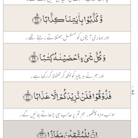
وَّ کَذَّبُوۡا بِاٰیٰتِنَا کِذَّابًا ﴿ؕ۲۸﴾
اور ہماری آیتوں کو مسلسل جھٹلاتے رہتے تھے۔
وَ کُلَّ شَیۡءٍ اَحۡصَیۡنٰہُ کِتٰبًا ﴿ۙ۲۹﴾
اور ہم نے ہر چیز کو لکھ کر محفوظ کر رکھا ہے۔
۱
٪
فَذُوۡقُوۡا فَلَنۡ نَّزِیۡدَکُمۡ اِلَّا عَذَابًا ﴿٪۳۰﴾
سو اب مزہ چکھو۔ ہم تم پر عذاب ہی بڑھاتے جائیں گے۔
اِنَّ لِلۡمُتَّقِیۡنَ مَفَازًا ﴿ۙ۳۱﴾