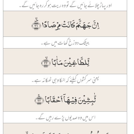
اور پہاڑ چلائے جائیں گے تو وہ ریت ہو کر رہ جائیں گے۔
اِنَّ جَہَنَّمَ کَانَتۡ مِرۡصَادًا ﴿۪ۙ۲۱﴾
بیشک دوزخ گھات میں ہے۔
لِّلطَّاغِیۡنَ مَاٰبًا ﴿ۙ۲۲﴾
یعنی سرکشوں کیلئے کہ انکا وہی ٹھکانہ ہے۔
لّٰبِثِیۡنَ فِیۡہَاۤ اَحۡقَابًا ﴿ۚ۲۳﴾
اس میں وہ صدیوں پڑے رہیں گے۔