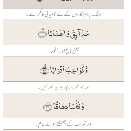
بیشک پرہیزگاروں کے لئے کامیابی کا گھر ہے۔
حَدَآئِقَ وَ اَعۡنَابًا ﴿ۙ۳۲﴾
یعنی باغ اور انگور۔
وَّکَوَاعِبَ اَتۡرَابًا ﴿ۙ۳۳﴾
اور ہم عمر بھرپور جوان عورتیں۔
وَّ کَاۡسًا دِہَاقًا ﴿ؕ۳۴﴾
اور شراب کے چھلکتے ہوئے جام۔