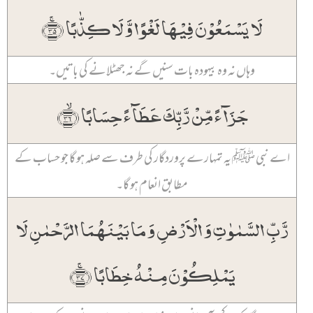
لَا یَسۡمَعُوۡنَ فِیۡہَا لَغۡوًا وَّ لَا کِذّٰبًا ﴿ۚ۳۵﴾
وہاں نہ وہ بیہودہ بات سنیں گے نہ جھٹلانے کی باتیں۔
جَزَآءً مِّنۡ رَّبِّکَ عَطَآءً حِسَابًا ﴿ۙ۳۶﴾
اے نبی ﷺ یہ تمہارے پروردگار کی طرف سے صلہ ہو گا جو حساب کے
مطابق انعام ہو گا۔
رَّبِّ السَّمٰوٰتِ وَ الۡاَرۡضِ وَ مَا بَیۡنَہُمَا الرَّحۡمٰنِ لَا
یَمۡلِکُوۡنَ مِنۡہُ خِطَابًا ﴿ۚ۳۷﴾