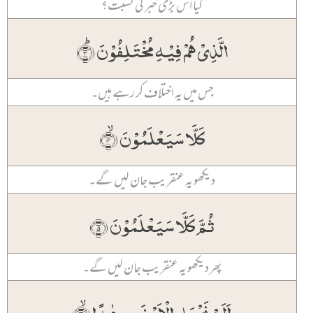
کیا اس بڑی خبر کی نسبت؟
الَّذِیۡ ہُمۡ فِیۡہِ مُخۡتَلِفُوۡنَ ؕ﴿۳﴾
جس میں یہ اختلاف کر رہے ہیں۔
کَلَّا سَیَعۡلَمُوۡنَ ۙ﴿۴﴾
دیکھو یہ عنقریب جان لیں گے۔
ثُمَّ کَلَّا سَیَعۡلَمُوۡنَ ﴿۵﴾
پھر دیکھو یہ عنقریب جان لیں گے۔
اَلَمۡ نَجۡعَلِ الۡاَرۡضَ مِہٰدًا ۙ﴿۶﴾