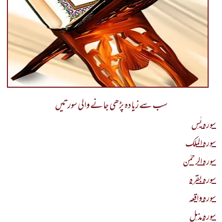
سب سے زیادہ پڑھی جانے والی سورتیں
سورہ یٰس
سورہ الملک
سورہ الرحمٰن
سورہ بقرہ
سورہ واقعہ
سورہ مذمل