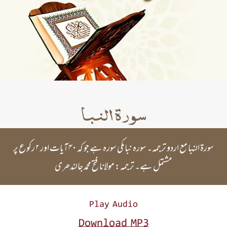
سورۃ النبا
سورۃ النبا مع اردو ترجمہ۔ سورہ نبا مکی سورہ ہے جو کہ ۴۰ آیات اور ۲ رکوع پر
مشتمل ہے۔ ترجمہ: مولانا فتح محمد جالندھری
Play Audio
Download MP3