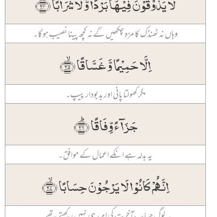
لَا یَذُوۡقُوۡنَ فِیۡہَا بَرۡدًا وَّ لَا شَرَابًا ﴿ۙ۲۴﴾
وہاں نہ ٹھنڈک کا مزہ چکھیں گے نہ کچھ پینا نصیب ہو گا۔
اِلَّا حَمِیۡمًا وَّ غَسَّاقًا ﴿ۙ۲۵﴾
مگر کھولتا پانی اور بدبودار پیپ۔
جَزَآءً وِّفَاقًا ﴿ؕ۲۶﴾
یہ بدلہ ہے انکے اعمال کے موافق۔
اِنَّہُمۡ کَانُوۡا لَا یَرۡجُوۡنَ حِسَابًا ﴿ۙ۲۷﴾
یہ لوگ حساب آخرت کی امید ہی نہیں رکھتے تھے۔