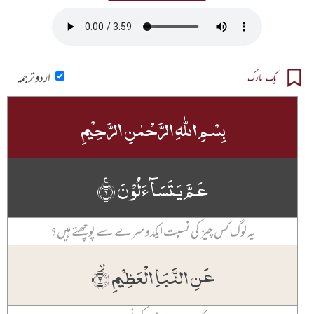
اردو ترجمہ
بک مارک
بِسۡمِ اللّٰہِ الرَّحۡمٰنِ الرَّحِیۡمِ
عَمَّ یَتَسَآءَلُوۡنَ ۚ﴿۱﴾
یہ لوگ کس چیز کی نسبت ایکدوسرے سے پوچھتے ہیں؟
عَنِ النَّبَاِ الۡعَظِیۡمِ ۙ﴿۲﴾