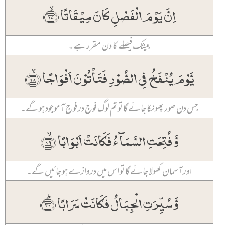
اِنَّ یَوۡمَ الۡفَصۡلِ کَانَ مِیۡقَاتًا ﴿ۙ۱۷﴾
بیشک فیصلے کا دن مقرر ہے۔
یَّوۡمَ یُنۡفَخُ فِی الصُّوۡرِ فَتَاۡتُوۡنَ اَفۡوَاجًا ﴿ۙ۱۸﴾
جس دن صور پھونکا جائے گا تو تم لوگ فوج در فوج آ موجود ہو گے۔
وَّ فُتِحَتِ السَّمَآءُ فَکَانَتۡ اَبۡوَابًا ﴿ۙ۱۹﴾
اور آسمان کھولا جائے گا تو اس میں دروازے ہو جائیں گے۔
وَّ سُیِّرَتِ الۡجِبَالُ فَکَانَتۡ سَرَابًا ﴿ؕ۲۰﴾