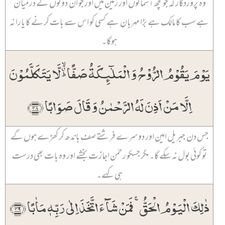
وہ پروردگار کہ جو کچھ آسمانوں اور زمین میں اور جو ان دونوں کے درمیان
ہے سب کا مالک ہے بڑا مہربان ہے کسی کو اس سے بات کرنے کا یارا نہ
ہوگا۔
یَوۡمَ یَقُوۡمُ الرُّوۡحُ وَ الۡمَلٰٓئِکَۃُ صَفًّا ؕ٭ۙ لَّا یَتَکَلَّمُوۡنَ
اِلَّا مَنۡ اَذِنَ لَہُ الرَّحۡمٰنُ وَ قَالَ صَوَابًا ﴿۳۸﴾
جس دن جبریل امین اور دوسرے فرشتے صف باندھ کر کھڑے ہوں گے
تو کوئی بول نہ سکے گا۔ مگر جسکو رحمٰن اجازت بخشے اور وہ بات بھی درست
ہی کہے۔
ذٰلِکَ الۡیَوۡمُ الۡحَقُّ ۚ فَمَنۡ شَآءَ اتَّخَذَ اِلٰی رَبِّہٖ مَاٰبًا ﴿۳۹﴾