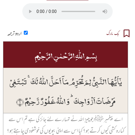
اردو ترجمہ
بک مارک
بِسۡمِ اللّٰہِ الرَّحۡمٰنِ الرَّحِیۡمِ
یٰۤاَیُّہَا النَّبِیُّ لِمَ تُحَرِّمُ مَاۤ اَحَلَّ اللّٰہُ لَکَ ۚ تَبۡتَغِیۡ
مَرۡضَاتَ اَزۡوَاجِکَ ؕ وَ اللّٰہُ غَفُوۡرٌ رَّحِیۡمٌ ﴿۱﴾
اے پیغمبر ﷺ جو چیز اللہ نے تمہارے لئے جائز کی ہے تم اس سے
کنارہ کشی کیوں کرتے ہو؟ کیا اس سے اپنی بیویوں کی خوشنودی چاہتے ہو؟