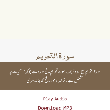
سورۃ التحریم
سورۃ التحریم مع اردو ترجمہ۔ سورہ تحریم مدنی سورہ ہے جو کہ۱۲ آیات پر
مشتمل ہے۔ ترجمہ: مولانا فتح محمد جالندھری
Play Audio
Download MP3