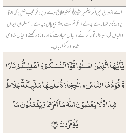
اے ازواج نبی اگر پیغمبر ﷺ تمکو طلاق دے دیں تو عجب نہیں کہ انکا
پروردگار تمہارے بدلے انکو تم سے بہتر بیویاں دیدے۔ مسلمان ایمان
والیاں فرمانبردار توبہ کرنے والیاں عبادت گذار روزہ رکھنے والیاں شادی
شدہ اور کنواریاں۔
یٰۤاَیُّہَا الَّذِیۡنَ اٰمَنُوۡا قُوۡۤا اَنۡفُسَکُمۡ وَ اَہۡلِیۡکُمۡ نَارًا
وَّ قُوۡدُہَا النَّاسُ وَ الۡحِجَارَۃُ عَلَیۡہَا مَلٰٓئِکَۃٌ غِلَاظٌ
شِدَادٌ لَّا یَعۡصُوۡنَ اللّٰہَ مَاۤ اَمَرَہُمۡ وَ یَفۡعَلُوۡنَ مَا
یُؤۡمَرُوۡنَ ﴿۶﴾