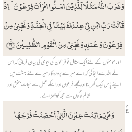
وَ ضَرَبَ اللّٰہُ مَثَلًا لِّلَّذِیۡنَ اٰمَنُوا امۡرَاَتَ فِرۡعَوۡنَ ۘ اِذۡ
قَالَتۡ رَبِّ ابۡنِ لِیۡ عِنۡدَکَ بَیۡتًا فِی الۡجَنَّۃِ وَ نَجِّنِیۡ مِنۡ
فِرۡعَوۡنَ وَ عَمَلِہٖ وَ نَجِّنِیۡ مِنَ الۡقَوۡمِ الظّٰلِمِیۡنَ ﴿ۙ۱۱﴾
اور مومنوں کے لئے ایک مثال تو فرعون کی بیوی کی بیان فرمائی کہ اس
نے اللہ سے التجا کی کہ اے میرے پروردگار میرے لئے بہشت میں
اپنے پاس ایک گھر بنا اور مجھے فرعون اور اسکے عمل سے نجات بخش اور
ظالم لوگوں سے مجھ کو چھڑا لے۔
۲
٪
وَ مَرۡیَمَ ابۡنَتَ عِمۡرٰنَ الَّتِیۡۤ اَحۡصَنَتۡ فَرۡجَہَا