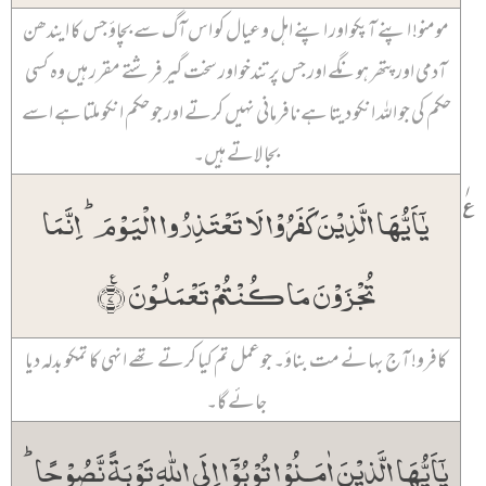
مومنو! اپنے آپکو اور اپنے اہل و عیال کو اس آگ سے بچاؤ جس کا ایندھن
آدمی اور پتھر ہونگے اور جس پر تندخو اور سخت گیر فرشتے مقرر ہیں وہ کسی
حکم کی جو اللہ انکو دیتا ہے نافرمانی نہیں کرتے اور جو حکم انکو ملتا ہے اسے
بجا لاتے ہیں۔
۱
٪
یٰۤاَیُّہَا الَّذِیۡنَ کَفَرُوۡا لَا تَعۡتَذِرُوا الۡیَوۡمَ ؕ اِنَّمَا
تُجۡزَوۡنَ مَا کُنۡتُمۡ تَعۡمَلُوۡنَ ٪﴿۷﴾
کافرو! آج بہانے مت بناؤ۔ جو عمل تم کیا کرتے تھے انہی کا تمکو بدلہ دیا
جائے گا۔
یٰۤاَیُّہَا الَّذِیۡنَ اٰمَنُوۡا تُوۡبُوۡۤا اِلَی اللّٰہِ تَوۡبَۃً نَّصُوۡحًا ؕ