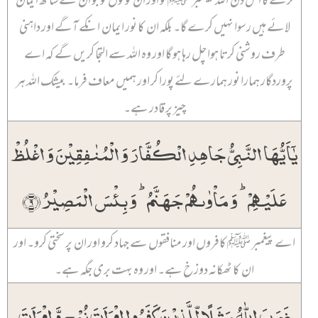
لائے ہیں رسوا نہیں کرے گا۔ بلکہ ان کا نور ایمان انکے آگے اور داہنی
طرف روشنی کرتا ہوا چل رہا ہو گا اور وہ اللہ سے التجا کریں گے کہ اے
پروردگار ہمارا نور ہمارے لئے پورا کر اور ہمیں معاف فرما۔ بیشک اللہ ہر
چیز پر قادر ہے۔
یٰۤاَیُّہَا النَّبِیُّ جَاہِدِ الۡکُفَّارَ وَ الۡمُنٰفِقِیۡنَ وَ اغۡلُظۡ
عَلَیۡہِمۡ ؕ وَ مَاۡوٰىہُمۡ جَہَنَّمُ ؕ وَ بِئۡسَ الۡمَصِیۡرُ ﴿۹﴾
اے پیغمبر ﷺ کافروں اور منافقوں سے جہاد کرو اور ان پر سختی کرو۔ اور
ان کا ٹھکانہ دوزخ ہے۔ اور وہ بہت بری جگہ ہے۔
ضَرَبَ اللّٰہُ مَثَلًا لِّلَّذِیۡنَ کَفَرُوا امۡرَاَتَ نُوۡحٍ وَّ امۡرَاَتَ