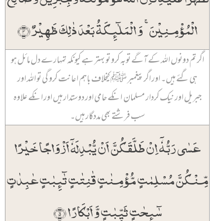
الۡمُؤۡمِنِیۡنَ ۚ وَ الۡمَلٰٓئِکَۃُ بَعۡدَ ذٰلِکَ ظَہِیۡرٌ ﴿۴﴾
اگر تم دونوں اللہ کے آگے توبہ کرو تو بہتر ہے کیونکہ تمہارے دل مائل ہو
ہی گئے ہیں۔ اور اگر پیغمبر ﷺ کیخلاف باہم اعانت کرو گی تو اللہ اور
جبریل اور نیک کردار مسلمان انکے حامی اور دوستدار ہیں اور انکے علاوہ
سب فرشتے بھی مددگار ہیں۔
عَسٰی رَبُّہٗۤ اِنۡ طَلَّقَکُنَّ اَنۡ یُّبۡدِلَہٗۤ اَزۡوَاجًا خَیۡرًا
مِّنۡکُنَّ مُسۡلِمٰتٍ مُّؤۡمِنٰتٍ قٰنِتٰتٍ تٰٓئِبٰتٍ عٰبِدٰتٍ
سٰٓئِحٰتٍ ثَیِّبٰتٍ وَّ اَبۡکَارًا ﴿۵﴾