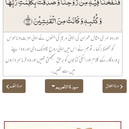
فَنَفَخۡنَا فِیۡہِ مِنۡ رُّوۡحِنَا وَ صَدَّقَتۡ بِکَلِمٰتِ رَبِّہَا
وَ کُتُبِہٖ وَ کَانَتۡ مِنَ الۡقٰنِتِیۡنَ ﴿٪۱۲﴾
اور دوسری مثال عمران کی بیٹی مریم کی جنہوں نے اپنی عزت و ناموس
کو محفوظ رکھا۔ تو ہم نے اس میں اپنی روح پھونک دی اور وہ اپنے
پروردگار کے کلام اور اسکی کتابوں کو برحق سمجھتی تھیں اور وہ فرمانبرداروں
میں سے تھیں۔
سورۃ التحریم
سورۃ الطلاق
سورۃ الملک