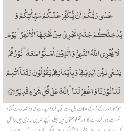
عَسٰی رَبُّکُمۡ اَنۡ یُّکَفِّرَ عَنۡکُمۡ سَیِّاٰتِکُمۡ وَ
یُدۡخِلَکُمۡ جَنّٰتٍ تَجۡرِیۡ مِنۡ تَحۡتِہَا الۡاَنۡہٰرُ ۙ یَوۡمَ
لَا یُخۡزِی اللّٰہُ النَّبِیَّ وَ الَّذِیۡنَ اٰمَنُوۡا مَعَہٗ ۚ نُوۡرُہُمۡ
یَسۡعٰی بَیۡنَ اَیۡدِیۡہِمۡ وَ بِاَیۡمَانِہِمۡ یَقُوۡلُوۡنَ رَبَّنَاۤ اَتۡمِمۡ
لَنَا نُوۡرَنَا وَ اغۡفِرۡ لَنَا ۚ اِنَّکَ عَلٰی کُلِّ شَیۡءٍ قَدِیۡرٌ ﴿۸﴾
مومنو! اللہ کے آگے صاف دل سے توبہ کرو امید ہے کہ وہ تمہارے گناہ
تم سے دور کر دے گا اور تمکو جنتوں میں جنکے نیچے نہریں بہ رہی ہیں داخل
کرے گا اس دن اللہ پیغمبر ﷺ کو اور ان لوگوں کو جو ان کے ساتھ ایمان