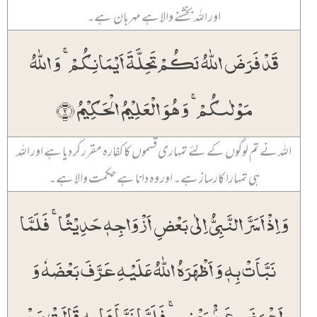
اور اللہ بخشنے والا ہے مہربان ہے۔
قَدۡ فَرَضَ اللّٰہُ لَکُمۡ تَحِلَّۃَ اَیۡمَانِکُمۡ ۚ وَ اللّٰہُ
مَوۡلٰىکُمۡ ۚ وَ ہُوَ الۡعَلِیۡمُ الۡحَکِیۡمُ ﴿۲﴾
اللہ نے تم لوگوں کے لئے تمہاری قسموں کا کفارہ مقرر کر دیا ہے اور اللہ
ہی تمہارا کارساز ہے۔ اور وہ دانا ہے حکمت والا ہے۔
وَ اِذۡ اَسَرَّ النَّبِیُّ اِلٰی بَعۡضِ اَزۡوَاجِہٖ حَدِیۡثًا ۚ فَلَمَّا
نَبَّاَتۡ بِہٖ وَ اَظۡہَرَہُ اللّٰہُ عَلَیۡہِ عَرَّفَ بَعۡضَہٗ وَ
اَعۡرَضَ عَنۡۢ بَعۡضٍ ۚ فَلَمَّا نَبَّاَہَا بِہٖ قَالَتۡ مَنۡ