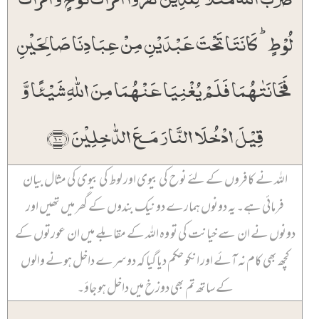
لُوۡطٍ ؕ کَانَتَا تَحۡتَ عَبۡدَیۡنِ مِنۡ عِبَادِنَا صَالِحَیۡنِ
فَخَانَتٰہُمَا فَلَمۡ یُغۡنِیَا عَنۡہُمَا مِنَ اللّٰہِ شَیۡئًا وَّ
قِیۡلَ ادۡخُلَا النَّارَ مَعَ الدّٰخِلِیۡنَ ﴿۱۰﴾
اللہ نے کافروں کے لئے نوح کی بیوی اور لوط کی بیوی کی مثال بیان
فرمائی ہے۔ یہ دونوں ہمارے دو نیک بندوں کے گھر میں تھیں اور
دونوں نے ان سے خیانت کی تو وہ اللہ کے مقابلے میں ان عورتوں کے
کچھ بھی کام نہ آئے اور انکو حکم دیا گیا کہ دوسرے داخل ہونے والوں
کے ساتھ تم بھی دوزخ میں داخل ہو جاؤ۔