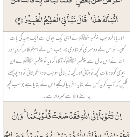
اَنۡۢبَاَکَ ہٰذَا ؕ قَالَ نَبَّاَنِیَ الۡعَلِیۡمُ الۡخَبِیۡرُ ﴿۳﴾
اور یاد کرو جب پیغمبر ﷺ نے اپنی ایک بیوی سے ایک بھید کی بات
کہی۔ تو اس نے دوسری کو بتا دی پھر جب اس نے اسکو ظاہر کر دیا اور
اللہ نے اس حال سے پیغمبر ﷺ کو آگاہ کر دیا تو پیغمبر ﷺ نے ان
بیوی کو وہ بات کچھ تو جتائی اور کچھ نہ بتائی سو جب وہ انکو بتائی تو وہ پوچھنے
لگیں کہ آپ کو یہ کس نے بتایا؟ فرمایا کہ مجھے اس نے بتایا ہے جو سب کچھ
جاننے والا ہے خبردار ہے۔
اِنۡ تَتُوۡبَاۤ اِلَی اللّٰہِ فَقَدۡ صَغَتۡ قُلُوۡبُکُمَا ۚ وَ اِنۡ
تَظٰہَرَا عَلَیۡہِ فَاِنَّ اللّٰہَ ہُوَ مَوۡلٰىہُ وَ جِبۡرِیۡلُ وَ صَالِحُ