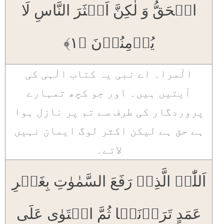
الۡحَقُّ وَ لٰکِنَّ اَکۡثَرَ النَّاسِ لَا
یُؤۡمِنُوۡنَ ﴿۱﴾
الٓمرا۔ اے نبی یہ کتاب الٰہی کی
آیتیں ہیں۔ اور جو کچھ تمہارے
پروردگار کی طرف سے تم پر نازل ہوا
ہے حق ہے لیکن اکثر لوگ ایمان نہیں
لاتے۔
اَللّٰہُ الَّذِیۡ رَفَعَ السَّمٰوٰتِ بِغَیۡرِ
عَمَدٍ تَرَوۡنَہَا ثُمَّ اسۡتَوٰی عَلَی