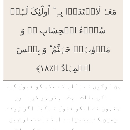
مَعَہٗ لَافۡتَدَوۡا بِہٖ ؕ اُولٰٓئِکَ لَہُمۡ
سُوۡٓءُ الۡحِسَابِ ۬ۙ وَ
مَاۡوٰىہُمۡ جَہَنَّمُ ؕ وَ بِئۡسَ
الۡمِہَادُ ﴿٪۱۸﴾
جن لوگوں نے اللہ کے حکم کو قبول کیا
انکی حالت بہت بہتر ہو گی۔ اور
جنہوں نے اسکو قبول نہ کیا اگر روئے
زمین کے سب خزانے انکے اختیار میں