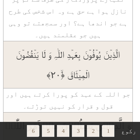
نازل ہوا ہے حق ہے وہ اس شخص کی طرح
ہے جو اندھا ہے؟ اور سمجھتے تو وہی
ہیں جو عقلمند ہیں۔
الَّذِیۡنَ یُوۡفُوۡنَ بِعَہۡدِ اللّٰہِ وَ لَا یَنۡقُضُوۡنَ
الۡمِیۡثَاقَ ﴿ۙ۲۰﴾
جو اللہ کے عہد کو پورا کرتے ہیں اور
قول و قرار کو نہیں توڑتے۔
وَ الَّذِیۡنَ یَصِلُوۡنَ مَاۤ اَمَرَ اللّٰہُ
رکوع
6
5
4
3
2
1