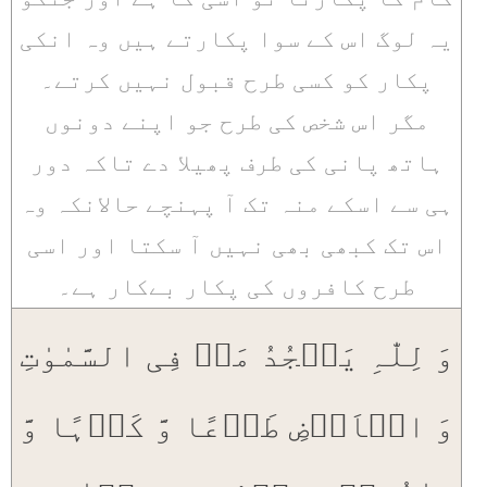
یہ لوگ اس کے سوا پکارتے ہیں وہ انکی
پکار کو کسی طرح قبول نہیں کرتے۔
مگر اس شخص کی طرح جو اپنے دونوں
ہاتھ پانی کی طرف پھیلا دے تاکہ دور
ہی سے اسکے منہ تک آ پہنچے حالانکہ وہ
اس تک کبھی بھی نہیں آ سکتا اور اسی
طرح کافروں کی پکار بےکار ہے۔
وَ لِلّٰہِ یَسۡجُدُ مَنۡ فِی السَّمٰوٰتِ
وَ الۡاَرۡضِ طَوۡعًا وَّ کَرۡہًا وَّ