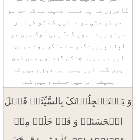
کافروں کا یہ کہنا عجیب ہے کہ جب ہم
مر کر مٹی ہو جائیں گے تو کیا از
سرنو پیدا ہوں گے؟ یہی لوگ ہیں جو
اپنے پروردگار سے منکر ہوئے ہیں۔
اور یہی ہیں جنکی گردنوں میں طوق
ہوں گے۔ اور یہی اہل دوزخ ہیں کہ
ہمیشہ اس میں جلتے رہیں گے۔
وَ یَسۡتَعۡجِلُوۡنَکَ بِالسَّیِّئَۃِ قَبۡلَ
الۡحَسَنَۃِ وَ قَدۡ خَلَتۡ مِنۡ