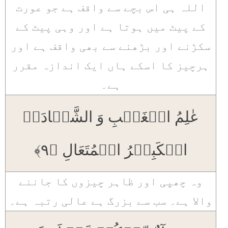
اللہ ہی اس بچے سے واقف ہے جو عورت
کے پیٹ میں ہوتا ہے اور وہی پیٹ کے
سکڑنے اور بڑھنے سے بھی واقف ہے اور
ہرچیز کا اسکے ہاں ایک اندازہ مقرر
ہے۔
عٰلِمُ الۡغَیۡبِ وَ الشَّہَادَۃِ
الۡکَبِیۡرُ الۡمُتَعَالِ ﴿۹﴾
وہ چھپی اور ظاہر چیزوں کا جاننے
والا ہے۔ سب سے بزرگ ہے عالی رتبہ ہے۔