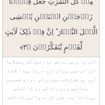
مِنۡ کُلِّ الثَّمَرٰتِ جَعَلَ فِیۡہَا
زَوۡجَیۡنِ اثۡنَیۡنِ یُغۡشِی
الَّیۡلَ النَّہَارَ ؕ اِنَّ فِیۡ ذٰلِکَ لَاٰیٰتٍ
لِّقَوۡمٍ یَّتَفَکَّرُوۡنَ ﴿۳﴾
اور وہ وہی ہے جس نے زمین کو پھیلایا
اور اس میں پہاڑ اور دریا پیدا کئے۔
اور ہر طرح کے میووں کی دو دو قسمیں
بنائیں وہی رات کو دن کا لباس
پہناتا ہے۔ غور کرنے والوں کے لئے