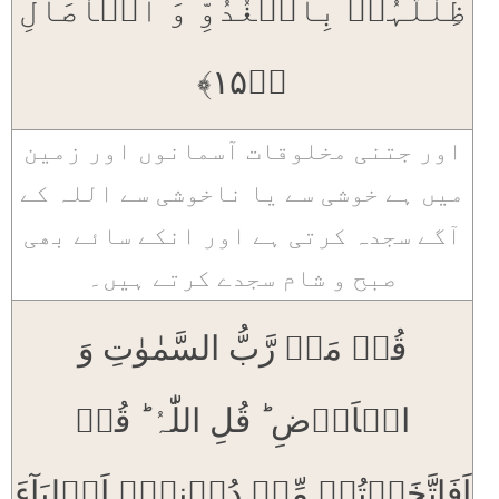
ظِلٰلُہُمۡ بِالۡغُدُوِّ وَ الۡاٰصَالِ
﴿ٛ۱۵﴾
اور جتنی مخلوقات آسمانوں اور زمین
میں ہے خوشی سے یا ناخوشی سے اللہ کے
آگے سجدہ کرتی ہے اور انکے سائے بھی
صبح و شام سجدے کرتے ہیں۔
قُلۡ مَنۡ رَّبُّ السَّمٰوٰتِ وَ
الۡاَرۡضِ ؕ قُلِ اللّٰہُ ؕ قُلۡ
اَفَاتَّخَذۡتُمۡ مِّنۡ دُوۡنِہٖۤ اَوۡلِیَآءَ