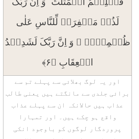
قَبۡلِہِمُ الۡمَثُلٰتُ ؕ وَ اِنَّ رَبَّکَ
لَذُوۡ مَغۡفِرَۃٍ لِّلنَّاسِ عَلٰی
ظُلۡمِہِمۡ ۚ وَ اِنَّ رَبَّکَ لَشَدِیۡدُ
الۡعِقَابِ ﴿۶﴾
اور یہ لوگ بھلائی سے پہلے تم سے
برائی جلدی سے مانگتے ہیں یعنی طالب
عذاب ہیں حالانکہ ان سے پہلے عذاب
واقع ہو چکے ہیں۔ اور تمہارا
پروردگار لوگوں کو باوجود انکی