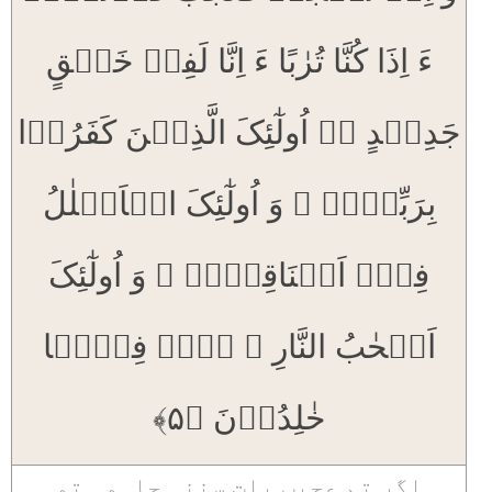
ءَ اِذَا کُنَّا تُرٰبًا ءَ اِنَّا لَفِیۡ خَلۡقٍ
جَدِیۡدٍ ۬ؕ اُولٰٓئِکَ الَّذِیۡنَ کَفَرُوۡا
بِرَبِّہِمۡ ۚ وَ اُولٰٓئِکَ الۡاَغۡلٰلُ
فِیۡۤ اَعۡنَاقِہِمۡ ۚ وَ اُولٰٓئِکَ
اَصۡحٰبُ النَّارِ ۚ ہُمۡ فِیۡہَا
خٰلِدُوۡنَ ﴿۵﴾
اگر تم عجیب بات سننی چاہو۔ تو