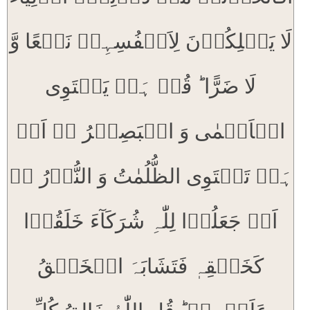
لَا یَمۡلِکُوۡنَ لِاَنۡفُسِہِمۡ نَفۡعًا وَّ
لَا ضَرًّا ؕ قُلۡ ہَلۡ یَسۡتَوِی
الۡاَعۡمٰی وَ الۡبَصِیۡرُ ۬ۙ اَمۡ
ہَلۡ تَسۡتَوِی الظُّلُمٰتُ وَ النُّوۡرُ ۬ۚ
اَمۡ جَعَلُوۡا لِلّٰہِ شُرَکَآءَ خَلَقُوۡا
کَخَلۡقِہٖ فَتَشَابَہَ الۡخَلۡقُ