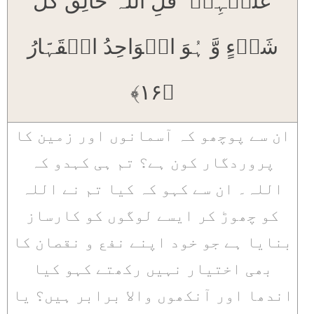
عَلَیۡہِمۡ ؕ قُلِ اللّٰہُ خَالِقُ کُلِّ
شَیۡءٍ وَّ ہُوَ الۡوَاحِدُ الۡقَہَّارُ
﴿۱۶﴾
ان سے پوچھو کہ آسمانوں اور زمین کا
پروردگار کون ہے؟ تم ہی کہدو کہ
اللہ۔ ان سے کہو کہ کیا تم نے اللہ
کو چھوڑ کر ایسے لوگوں کو کارساز
بنایا ہے جو خود اپنے نفع و نقصان کا
بھی اختیار نہیں رکھتے کہو کیا
اندھا اور آنکھوں والا برابر ہیں؟ یا