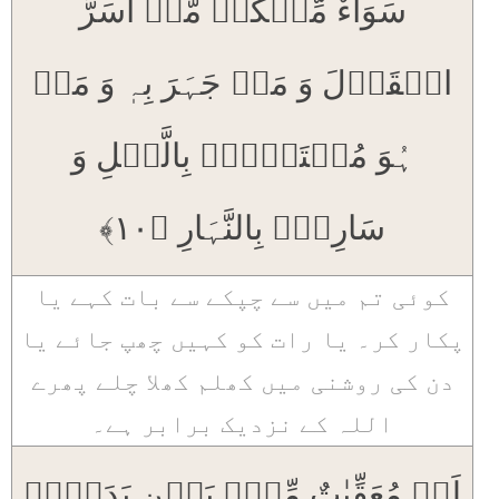
سَوَآءٌ مِّنۡکُمۡ مَّنۡ اَسَرَّ
الۡقَوۡلَ وَ مَنۡ جَہَرَ بِہٖ وَ مَنۡ
ہُوَ مُسۡتَخۡفٍۭ بِالَّیۡلِ وَ
سَارِبٌۢ بِالنَّہَارِ ﴿۱۰﴾
کوئی تم میں سے چپکے سے بات کہے یا
پکار کر۔ یا رات کو کہیں چھپ جائے یا
دن کی روشنی میں کھلم کھلا چلے پھرے
اللہ کے نزدیک برابر ہے۔
لَہٗ مُعَقِّبٰتٌ مِّنۡۢ بَیۡنِ یَدَیۡہِ