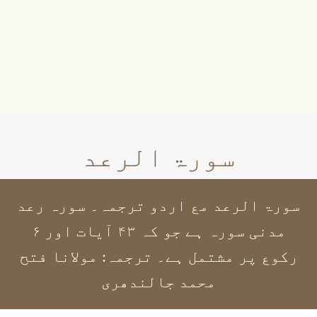
سورۃ الرعد
سورۃ الرعد مع اردو ترجمہ۔ سورہ رعد
مدنی سورہ ہے جو کہ ۴۳ آیات اور ۶
رکوع پر مشتمل ہے۔ ترجمہ: مولانا فتح
محمد جالندھری