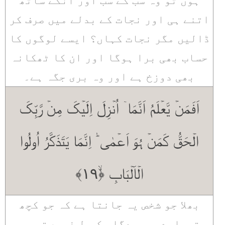
ہوں تو وہ سب کے سب اور انکے ساتھ
اتنے ہی اور نجات کے بدلے میں صرف کر
ڈالیں مگر نجات کہاں؟ ایسے لوگوں کا
حساب بھی برا ہوگا اور ان کا ٹھکانہ
بھی دوزخ ہے اور وہ بری جگہ ہے۔
اَفَمَنۡ یَّعۡلَمُ اَنَّمَاۤ اُنۡزِلَ اِلَیۡکَ مِنۡ رَّبِّکَ
الۡحَقُّ کَمَنۡ ہُوَ اَعۡمٰی ؕ اِنَّمَا یَتَذَکَّرُ اُولُوا
الۡاَلۡبَابِ ﴿ۙ۱۹﴾
بھلا جو شخص یہ جانتا ہے کہ جو کچھ
تمہارے پروردگار کی طرف سے تم پر