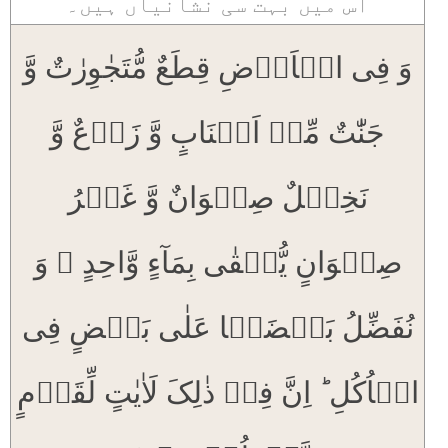
اس میں بہت سی نشانیاں ہیں۔
وَ فِی الۡاَرۡضِ قِطَعٌ مُّتَجٰوِرٰتٌ وَّ
جَنّٰتٌ مِّنۡ اَعۡنَابٍ وَّ زَرۡعٌ وَّ
نَخِیۡلٌ صِنۡوَانٌ وَّ غَیۡرُ
صِنۡوَانٍ یُّسۡقٰی بِمَآءٍ وَّاحِدٍ ۟ وَ
نُفَضِّلُ بَعۡضَہَا عَلٰی بَعۡضٍ فِی
الۡاُکُلِ ؕ اِنَّ فِیۡ ذٰلِکَ لَاٰیٰتٍ لِّقَوۡمٍ