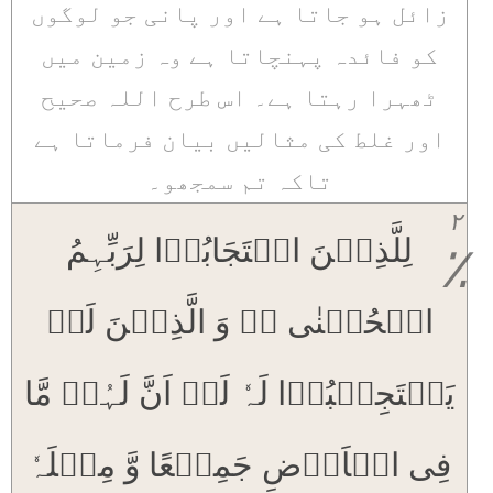
زائل ہو جاتا ہے اور پانی جو لوگوں
کو فائدہ پہنچاتا ہے وہ زمین میں
ٹھہرا رہتا ہے۔ اس طرح اللہ صحیح
اور غلط کی مثالیں بیان فرماتا ہے
تاکہ تم سمجھو۔
۲
لِلَّذِیۡنَ اسۡتَجَابُوۡا لِرَبِّہِمُ
٪
الۡحُسۡنٰی ؕؔ وَ الَّذِیۡنَ لَمۡ
یَسۡتَجِیۡبُوۡا لَہٗ لَوۡ اَنَّ لَہُمۡ مَّا
فِی الۡاَرۡضِ جَمِیۡعًا وَّ مِثۡلَہٗ