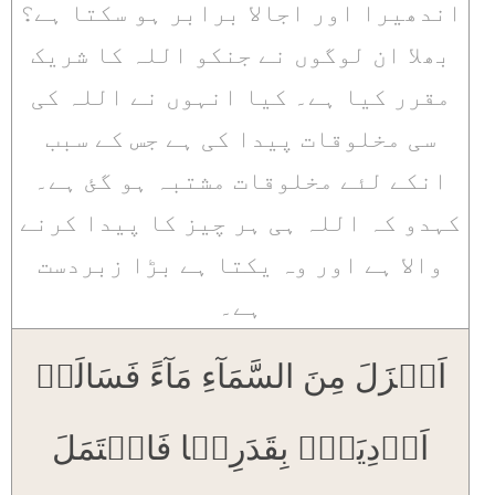
اندھیرا اور اجالا برابر ہو سکتا ہے؟
بھلا ان لوگوں نے جنکو اللہ کا شریک
مقرر کیا ہے۔ کیا انہوں نے اللہ کی
سی مخلوقات پیدا کی ہے جس کے سبب
انکے لئے مخلوقات مشتبہ ہو گئ ہے۔
کہدو کہ اللہ ہی ہر چیز کا پیدا کرنے
والا ہے اور وہ یکتا ہے بڑا زبردست
ہے۔
اَنۡزَلَ مِنَ السَّمَآءِ مَآءً فَسَالَتۡ
اَوۡدِیَۃٌۢ بِقَدَرِہَا فَاحۡتَمَلَ