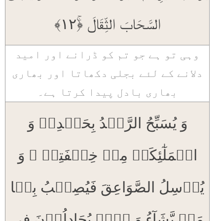
السَّحَابَ الثِّقَالَ ﴿ۚ۱۲﴾
وہی تو ہے جو تم کو ڈرانے اور امید
دلانے کے لئے بجلی دکھاتا اور بھاری
بھاری بادل پیدا کرتا ہے۔
وَ یُسَبِّحُ الرَّعۡدُ بِحَمۡدِہٖ وَ
الۡمَلٰٓئِکَۃُ مِنۡ خِیۡفَتِہٖ ۚ وَ
یُرۡسِلُ الصَّوَاعِقَ فَیُصِیۡبُ بِہَا
مَنۡ یَّشَآءُ وَ ہُمۡ یُجَادِلُوۡنَ فِی