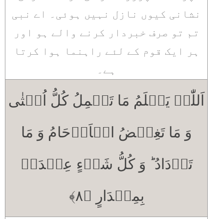
نشانی کیوں نازل نہیں ہوئی۔ اے نبی
تم تو صرف خبردار کرنے والے ہو اور
ہر ایک قوم کے لئے راہنما ہوا کرتا
ہے۔
اَللّٰہُ یَعۡلَمُ مَا تَحۡمِلُ کُلُّ اُنۡثٰی
وَ مَا تَغِیۡضُ الۡاَرۡحَامُ وَ مَا
تَزۡدَادُ ؕ وَ کُلُّ شَیۡءٍ عِنۡدَہٗ
بِمِقۡدَارٍ ﴿۸﴾