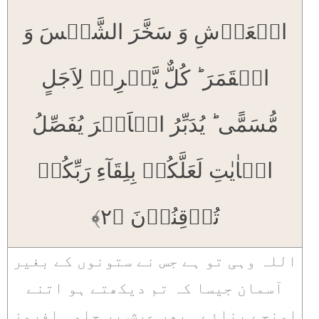
الۡعَرۡشِ وَ سَخَّرَ الشَّمۡسَ وَ
الۡقَمَرَ ؕ کُلٌّ یَّجۡرِیۡ لِاَجَلٍ
مُّسَمًّی ؕ یُدَبِّرُ الۡاَمۡرَ یُفَصِّلُ
الۡاٰیٰتِ لَعَلَّکُمۡ بِلِقَآءِ رَبِّکُمۡ
تُوۡقِنُوۡنَ ﴿۲﴾
اللہ وہی تو ہے جس نے ستونوں کے بغیر
آسمان جیسا کہ تم دیکھتے ہو اتنے
اونچے بنائے۔ پھر عرش پر جلوہ افروز