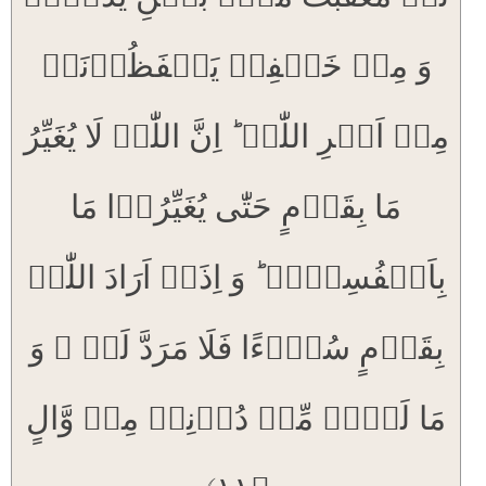
وَ مِنۡ خَلۡفِہٖ یَحۡفَظُوۡنَہٗ
مِنۡ اَمۡرِ اللّٰہِ ؕ اِنَّ اللّٰہَ لَا یُغَیِّرُ
مَا بِقَوۡمٍ حَتّٰی یُغَیِّرُوۡا مَا
بِاَنۡفُسِہِمۡ ؕ وَ اِذَاۤ اَرَادَ اللّٰہُ
بِقَوۡمٍ سُوۡٓءًا فَلَا مَرَدَّ لَہٗ ۚ وَ
مَا لَہُمۡ مِّنۡ دُوۡنِہٖ مِنۡ وَّالٍ