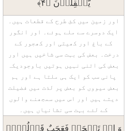
یَّعۡقِلُوۡنَ ﴿۴﴾
اور زمین میں کئ طرح کے قطعات ہیں۔
ایک دوسرے سے ملے ہوئے۔ اور انگور
کے باغ اور کھیتی اور کھجور کے
درخت۔ بعض کی بہت سی شاخیں ہیں اور
بعض کی اتنی نہیں ہوتیں باوجودیکہ
پانی سب کو ایک ہی ملتا ہے اور ہم
بعض میووں کو بعض پر لذت میں فضیلت
دیتے ہیں اور اس میں سمجھنے والوں
کے لئے بہت سی نشانیاں ہیں۔
وَ اِنۡ تَعۡجَبۡ فَعَجَبٌ قَوۡلُہُمۡ