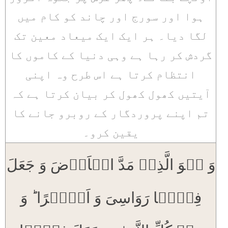
ہوا اور سورج اور چاند کو کام میں
لگا دیا۔ ہر ایک ایک میعاد معین تک
گردش کر رہا ہے وہی دنیا کے کاموں کا
انتظام کرتا ہے اس طرح وہ اپنی
آیتیں کھول کھول کر بیان کرتا ہے کہ
تم اپنے پروردگار کے روبرو جانے کا
یقین کرو۔
وَ ہُوَ الَّذِیۡ مَدَّ الۡاَرۡضَ وَ جَعَلَ
فِیۡہَا رَوَاسِیَ وَ اَنۡہٰرًا ؕ وَ