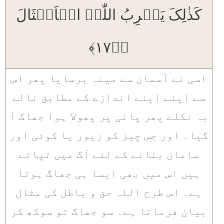
کَذٰلِکَ یَضۡرِبُ اللّٰہُ الۡاَمۡثَالَ
﴿ؕ۱۷﴾
اسی نے آسمان سے مینہ برسایا پھر اس
سے اپنے اپنے اندازے کے مطابق نالے
بہ نکلے پھر پانی پر پھولا ہوا جھاگ آ
گیا۔ اور جس چیز کو زیور یا کوئی اور
سامان بنانے کے لئے آگ میں تپاتے
ہیں اس میں بھی ایسا ہی جھاگ ہوتا
ہے۔ اس طرح اللہ حق و باطل کی مثال
بیان فرماتا ہے۔ سو جھاگ تو سوکھ کر