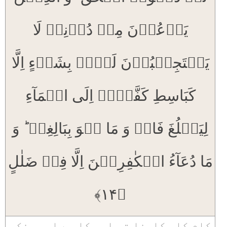
یَدۡعُوۡنَ مِنۡ دُوۡنِہٖ لَا
یَسۡتَجِیۡبُوۡنَ لَہُمۡ بِشَیۡءٍ اِلَّا
کَبَاسِطِ کَفَّیۡہِ اِلَی الۡمَآءِ
لِیَبۡلُغَ فَاہُ وَ مَا ہُوَ بِبَالِغِہٖ ؕ وَ
مَا دُعَآءُ الۡکٰفِرِیۡنَ اِلَّا فِیۡ ضَلٰلٍ
﴿۱۴﴾
کام کا پکارنا تو اسی کا ہے اور جنکو