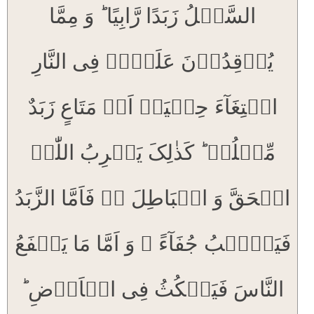
السَّیۡلُ زَبَدًا رَّابِیًا ؕ وَ مِمَّا
یُوۡقِدُوۡنَ عَلَیۡہِ فِی النَّارِ
ابۡتِغَآءَ حِلۡیَۃٍ اَوۡ مَتَاعٍ زَبَدٌ
مِّثۡلُہٗ ؕ کَذٰلِکَ یَضۡرِبُ اللّٰہُ
الۡحَقَّ وَ الۡبَاطِلَ ۬ؕ فَاَمَّا الزَّبَدُ
فَیَذۡہَبُ جُفَآءً ۚ وَ اَمَّا مَا یَنۡفَعُ
النَّاسَ فَیَمۡکُثُ فِی الۡاَرۡضِ ؕ