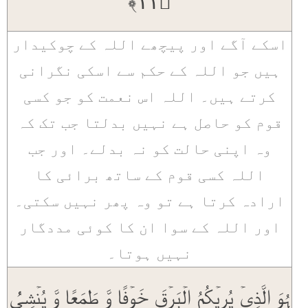
﴿۱۱﴾
اسکے آگے اور پیچھے اللہ کے چوکیدار
ہیں جو اللہ کے حکم سے اسکی نگرانی
کرتے ہیں۔ اللہ اس نعمت کو جو کسی
قوم کو حاصل ہے نہیں بدلتا جب تک کہ
وہ اپنی حالت کو نہ بدلے۔ اور جب
اللہ کسی قوم کے ساتھ برائی کا
ارادہ کرتا ہے تو وہ پھر نہیں سکتی۔
اور اللہ کے سوا ان کا کوئی مددگار
نہیں ہوتا۔
ہُوَ الَّذِیۡ یُرِیۡکُمُ الۡبَرۡقَ خَوۡفًا وَّ طَمَعًا وَّ یُنۡشِیُٔ