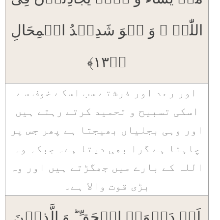
اللّٰہِ ۚ وَ ہُوَ شَدِیۡدُ الۡمِحَالِ
﴿ؕ۱۳﴾
اور رعد اور فرشتے سب اسکے خوف سے
اسکی تسبیح و تحمید کرتے رہتے ہیں
اور وہی بجلیاں بھیجتا ہے پھر جس پر
چاہتا ہے گرا بھی دیتا ہے۔ جبکہ وہ
اللہ کے بارے میں جھگڑتے ہیں اور وہ
بڑی قوت والا ہے۔
لَہٗ دَعۡوَۃُ الۡحَقِّ ؕ وَ الَّذِیۡنَ