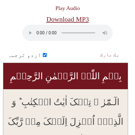
Play Audio
Download MP3
اردو ترجمہ
بک مارک
بِسۡمِ اللّٰہِ الرَّحۡمٰنِ الرَّحِیۡمِ
الٓـمّٓرٰ ۟ تِلۡکَ اٰیٰتُ الۡکِتٰبِ ؕ وَ
الَّذِیۡۤ اُنۡزِلَ اِلَیۡکَ مِنۡ رَّبِّکَ