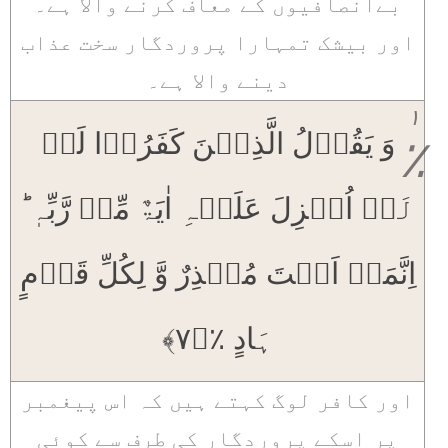
بےانصافیوں کے معاف کرنے والا ہے۔
اور بیشک تمہارا پروردگار سخت عذاب
دینے والا ہے۔
۱
وَ یَقُوۡلُ الَّذِیۡنَ کَفَرُوۡا لَوۡ
٪
لَاۤ اُنۡزِلَ عَلَیۡہِ اٰیَۃٌ مِّنۡ رَّبِّہٖ ؕ
اِنَّمَاۤ اَنۡتَ مُنۡذِرٌ وَّ لِکُلِّ قَوۡمٍ
ہَادٍ ٪﴿۷﴾
اور کافر لوگ کہتے ہیں کہ اس پیغمبر
پر اسکے پروردگار کی طرف سے کوئی