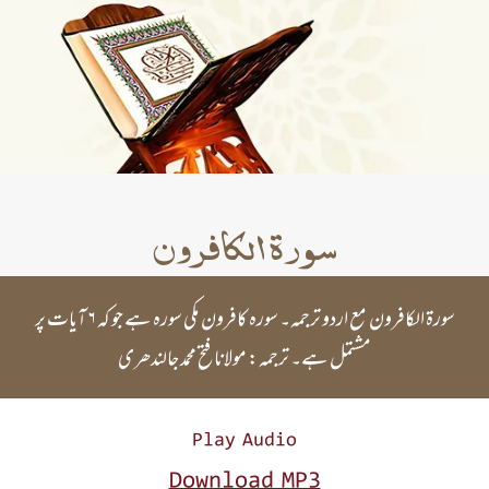
سورۃ الکافرون
سورۃ الکافرون مع اردو ترجمہ۔ سورہ کافرون مکی سورہ ہے جو کہ ۶ آیات پر
مشتمل ہے۔ ترجمہ: مولانا فتح محمد جالندھری
Play Audio
Download MP3