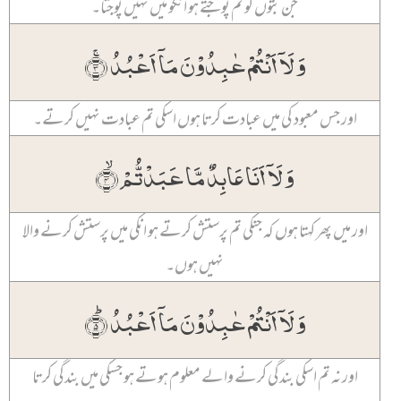
جن بتوں کو تم پوجتے ہو انکو میں نہیں پوجتا۔
وَ لَاۤ اَنۡتُمۡ عٰبِدُوۡنَ مَاۤ اَعۡبُدُ ۚ﴿۳﴾
اور جس معبود کی میں عبادت کرتا ہوں اسکی تم عبادت نہیں کرتے۔
وَ لَاۤ اَنَا عَابِدٌ مَّا عَبَدۡتُّمۡ ۙ﴿۴﴾
اور میں پھر کہتا ہوں کہ جنکی تم پرستش کرتے ہو انکی میں پرستش کرنے والا
نہیں ہوں۔
وَ لَاۤ اَنۡتُمۡ عٰبِدُوۡنَ مَاۤ اَعۡبُدُ ؕ﴿۵﴾
اور نہ تم اسکی بندگی کرنے والے معلوم ہوتے ہو جسکی میں بندگی کرتا