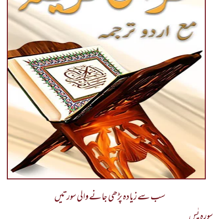
سب سے زیادہ پڑھی جانے والی سورتیں
سورہ یٰس