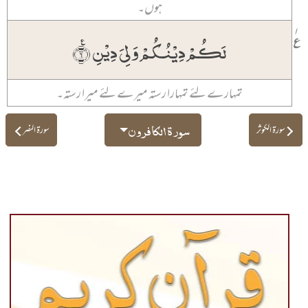
ہوں۔
۱
٪
لَکُمۡ دِیۡنُکُمۡ وَلِیَ دِیۡنِ ٪﴿۶﴾
تمہارے لئے تمہارا رستہ میرے لئے میرا رستہ۔
سورۃ الکافرون
سورۃ الکوثر
سورۃ النصر