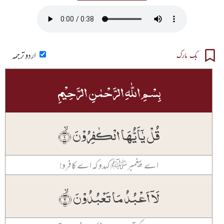
اردو ترجمہ
بک مارک
بِسۡمِ اللّٰہِ الرَّحۡمٰنِ الرَّحِیۡمِ
قُلۡ یٰۤاَیُّہَا الۡکٰفِرُوۡنَ ۙ﴿۱﴾
اے پیغمبر ﷺ کہدو کہ اے کافرو!
لَاۤ اَعۡبُدُ مَا تَعۡبُدُوۡنَ ۙ﴿۲﴾