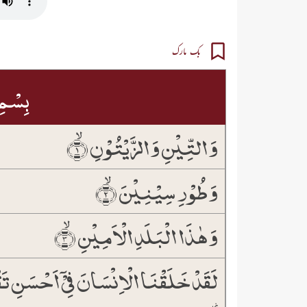
بک مارک
بِسۡمِ 
وَ التِّیۡنِ وَ الزَّیۡتُوۡنِ ۙ﴿۱﴾
وَ طُوۡرِ سِیۡنِیۡنَ ۙ﴿۲﴾
وَ ہٰذَا الۡبَلَدِ الۡاَمِیۡنِ ۙ﴿۳﴾
لَقَدۡ خَلَقۡنَا الۡاِنۡسَانَ فِیۡۤ اَحۡسَنِ تَق