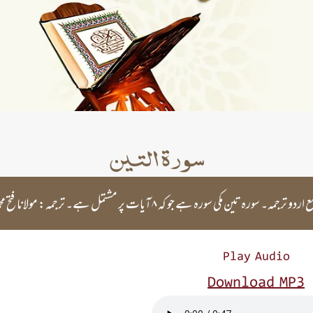
سورۃ التین
۔ سورہ تین مکی سورہ ہے جو کہ ۸ آیات پر مشتمل ہے۔ ترجمہ: مولانا فتح محمد جالندھری
Play Audio
Download MP3