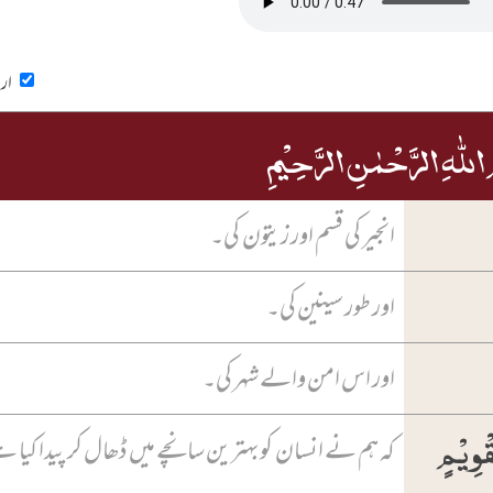
ارد
اللّٰہِ الرَّحۡمٰنِ الرَّحِیۡمِ
انجیر کی قسم اور زیتون کی۔
اور طور سینین کی۔
اور اس امن والے شہر کی۔
ۡوِیۡمٍ
کہ ہم نے انسان کو بہترین سانچے میں ڈھال کر پیدا کیا 