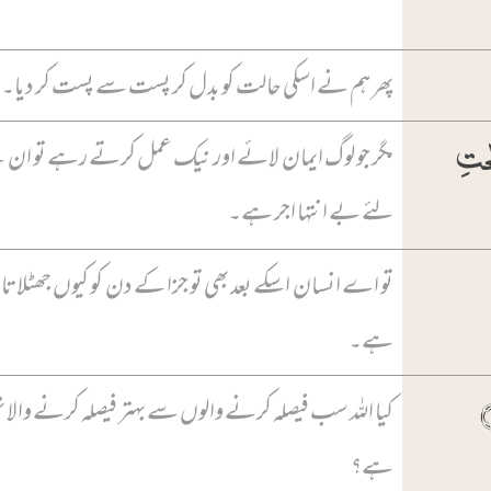
پھر ہم نے اسکی حالت کو بدل کر پست سے پست کر دیا۔
حٰتِ
مگر جو لوگ ایمان لائے اور نیک عمل کرتے رہے تو ان
لئے بے انتہا اجر ہے۔
تو اے انسان اسکے بعد بھی تو جزا کے دن کو کیوں جھٹلاتا
ہے۔
کیا اللہ سب فیصلہ کرنے والوں سے بہتر فیصلہ کرنے والا 
ہے؟