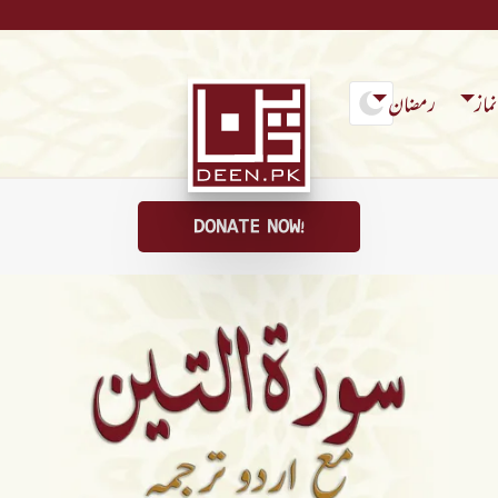
ماز
رمضان
DONATE NOW!