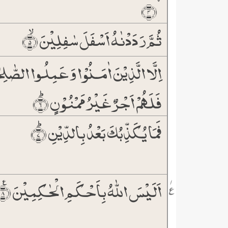
۫﴿۴﴾
ثُمَّ رَدَدۡنٰہُ اَسۡفَلَ سٰفِلِیۡنَ ۙ﴿۵﴾
اِلَّا الَّذِیۡنَ اٰمَنُوۡا وَ عَمِلُوا الصّٰلِ
فَلَہُمۡ اَجۡرٌ غَیۡرُ مَمۡنُوۡنٍ ؕ﴿۶﴾
فَمَا یُکَذِّبُکَ بَعۡدُ بِالدِّیۡنِ ؕ﴿۷﴾
اَلَیۡسَ اللّٰہُ بِاَحۡکَمِ الۡحٰکِمِیۡنَ ٪﴿۸﴾
۱
٪