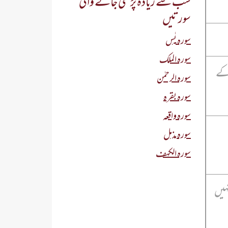
سب سے زیادہ پڑھی جانے والی
سورتیں
سورہ یٰس
سورہ الملک
 کے
سورہ الرحمٰن
سورہ بقرہ
سورہ واقعہ
سورہ مذمل
سورہ الکہف
نہیں