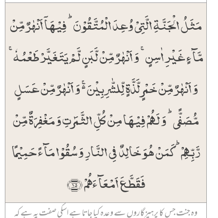
مَثَلُ الۡجَنَّۃِ الَّتِیۡ وُعِدَ الۡمُتَّقُوۡنَ ؕ فِیۡہَاۤ اَنۡہٰرٌ مِّنۡ
مَّآءٍ غَیۡرِ اٰسِنٍ ۚ وَ اَنۡہٰرٌ مِّنۡ لَّبَنٍ لَّمۡ یَتَغَیَّرۡ طَعۡمُہٗ ۚ
وَ اَنۡہٰرٌ مِّنۡ خَمۡرٍ لَّذَّۃٍ لِّلشّٰرِبِیۡنَ ۬ۚ وَ اَنۡہٰرٌ مِّنۡ عَسَلٍ
مُّصَفًّی ؕ وَ لَہُمۡ فِیۡہَا مِنۡ کُلِّ الثَّمَرٰتِ وَ مَغۡفِرَۃٌ مِّنۡ
رَّبِّہِمۡ ؕ کَمَنۡ ہُوَ خَالِدٌ فِی النَّارِ وَ سُقُوۡا مَآءً حَمِیۡمًا
فَقَطَّعَ اَمۡعَآءَہُمۡ ﴿۱۵﴾
وہ جنت جس کا پرہیزگاروں سے وعدہ کیا جاتا ہے اسکی صفت یہ ہے کہ