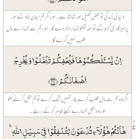
دنیا کی زندگی تو محض کھیل اور تماشا ہے۔ اور اگر تم ایمان لاؤ گے اور
پرہیزگاری کرو گے تو اللہ تمکو تمہارا اجر دے گا۔ اور تم سے تمہارے مال
طلب نہیں کرے گا۔
اِنۡ یَّسۡـَٔلۡکُمُوۡہَا فَیُحۡفِکُمۡ تَبۡخَلُوۡا وَ یُخۡرِجۡ
اَضۡغَانَکُمۡ ﴿۳۷﴾
اگر وہ تم سے مال طلب کرے پھر تمہیں تنگ کرے تو تم بخل کرنے لگو
اور وہ بخل تمہارے کینے ظاہر کر کے رہے۔
۴
٪
ہٰۤاَنۡتُمۡ ہٰۤؤُلَآءِ تُدۡعَوۡنَ لِتُنۡفِقُوۡا فِیۡ سَبِیۡلِ اللّٰہِ ۚ