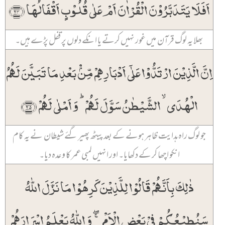
اَفَلَا یَتَدَبَّرُوۡنَ الۡقُرۡاٰنَ اَمۡ عَلٰی قُلُوۡبٍ اَقۡفَالُہَا ﴿۲۴﴾
بھلا یہ لوگ قرآن میں غور نہیں کرتے یا انکے دلوں پر قفل پڑے ہیں۔
اِنَّ الَّذِیۡنَ ارۡتَدُّوۡا عَلٰۤی اَدۡبَارِہِمۡ مِّنۡۢ بَعۡدِ مَا تَبَیَّنَ لَہُمُ
الۡہُدَی ۙ الشَّیۡطٰنُ سَوَّلَ لَہُمۡ ؕ وَ اَمۡلٰی لَہُمۡ ﴿۲۵﴾
جو لوگ راہ ہدایت ظاہر ہونے کے بعد پیٹھ پھیر گئے شیطان نے یہ کام
انکو اچھا کر کے دکھایا۔ اور انہیں لمبی عمر کا وعدہ دیا۔
ذٰلِکَ بِاَنَّہُمۡ قَالُوۡا لِلَّذِیۡنَ کَرِہُوۡا مَا نَزَّلَ اللّٰہُ
سَنُطِیۡعُکُمۡ فِیۡ بَعۡضِ الۡاَمۡرِ ۚۖ وَ اللّٰہُ یَعۡلَمُ اِسۡرَارَہُمۡ