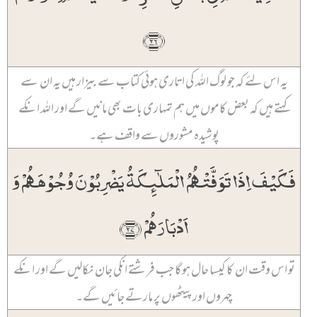
﴿۲۶﴾
یہ اس لئے کہ جو لوگ اللہ کی اتاری ہوئی کتاب سے بیزار ہیں یہ ان سے
کہتے ہیں کہ بعض کاموں میں ہم تمہاری بات بھی مانیں گے اور اللہ انکے
پوشیدہ مشوروں سے واقف ہے۔
فَکَیۡفَ اِذَا تَوَفَّتۡہُمُ الۡمَلٰٓئِکَۃُ یَضۡرِبُوۡنَ وُجُوۡہَہُمۡ وَ
اَدۡبَارَہُمۡ ﴿۲۷﴾
تو اس وقت ان کا کیسا حال ہو گا جب فرشتے انکی جان نکالیں گے اور انکے
چہروں اور پیٹھوں پر مارتے جائیں گے۔