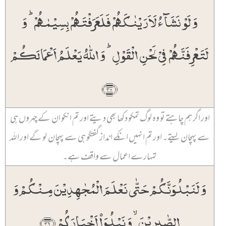
وَ لَوۡ نَشَآءُ لَاَرَیۡنٰکَہُمۡ فَلَعَرَفۡتَہُمۡ بِسِیۡمٰہُمۡ ؕ وَ
لَتَعۡرِفَنَّہُمۡ فِیۡ لَحۡنِ الۡقَوۡلِ ؕ وَ اللّٰہُ یَعۡلَمُ اَعۡمَالَکُمۡ
﴿۳۰﴾
اور اگر ہم چاہتے تو وہ لوگ تمکو دکھا بھی دیتے اور تم انکو ان کے چہروں ہی
سے پہچان لیتے۔ اور تم انہیں انکے انداز گفتگو ہی سے پہچان لو گے اور اللہ
تمہارے اعمال سے واقف ہے۔
وَ لَنَبۡلُوَنَّکُمۡ حَتّٰی نَعۡلَمَ الۡمُجٰہِدِیۡنَ مِنۡکُمۡ وَ
الصّٰبِرِیۡنَ ۙ وَ نَبۡلُوَا۠ اَخۡبَارَکُمۡ ﴿۳۱﴾