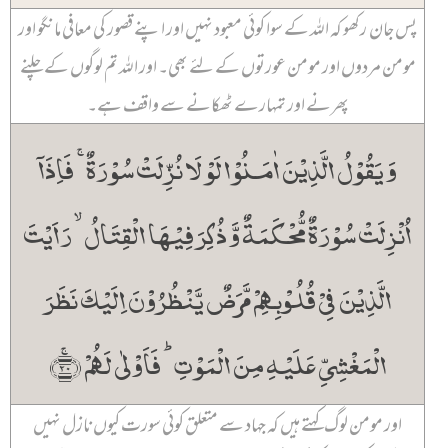
پس جان رکھو کہ اللہ کے سوا کوئی معبود نہیں اور اپنے قصور کی معافی مانگو اور
مومن مردوں اور مومن عورتوں کے لئے بھی۔ اور اللہ تم لوگوں کے چلنے
پھرنے اور تمہارے ٹھکانے سے واقف ہے۔
وَ یَقُوۡلُ الَّذِیۡنَ اٰمَنُوۡا لَوۡ لَا نُزِّلَتۡ سُوۡرَۃٌ ۚ فَاِذَاۤ
اُنۡزِلَتۡ سُوۡرَۃٌ مُّحۡکَمَۃٌ وَّ ذُکِرَ فِیۡہَا الۡقِتَالُ ۙ رَاَیۡتَ
الَّذِیۡنَ فِیۡ قُلُوۡبِہِمۡ مَّرَضٌ یَّنۡظُرُوۡنَ اِلَیۡکَ نَظَرَ
الۡمَغۡشِیِّ عَلَیۡہِ مِنَ الۡمَوۡتِ ؕ فَاَوۡلٰی لَہُمۡ ﴿ۚ۲۰﴾
اور مومن لوگ کہتے ہیں کہ جہاد سے متعلق کوئی سورت کیوں نازل نہیں