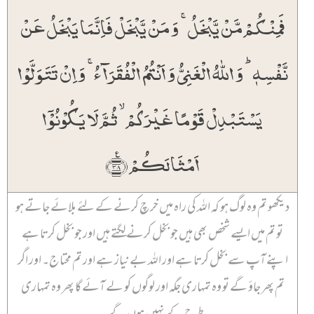
فَمِنۡکُمۡ مَّنۡ یَّبۡخَلُ ۚ وَ مَنۡ یَّبۡخَلۡ فَاِنَّمَا یَبۡخَلُ عَنۡ
نَّفۡسِہٖ ؕ وَ اللّٰہُ الۡغَنِیُّ وَ اَنۡتُمُ الۡفُقَرَآءُ ۚ وَ اِنۡ تَتَوَلَّوۡا
یَسۡتَبۡدِلۡ قَوۡمًا غَیۡرَکُمۡ ۙ ثُمَّ لَا یَکُوۡنُوۡۤا
اَمۡثَالَکُمۡ ﴿٪۳۸﴾
دیکھو تم وہ لوگ ہو کہ اللہ کی راہ میں خرچ کرنے کے لئے بلائے جاتے ہو
تو تم میں ایسے شخص بھی ہیں جو بخل کرنے لگتے ہیں اور جو بخل کرتا ہے
اپنے آپ سے بخل کرتا ہے اور اللہ بےنیاز ہے اور تم محتاج۔ اور اگر
تم پھر جاؤ گے تو وہ تمہاری جگہ اور لوگوں کو لے آئے گا پھر وہ تمہاری
طرح کے نہیں ہوں گے۔