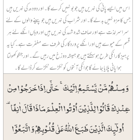
اس میں ایسے پانی کی نہریں ہیں جو بو نہیں کرے گا۔ اور دودھ کی نہریں ہیں
جس کا مزہ نہیں بدلے گا۔ اور شراب کی نہریں ہیں جو پینے والوں کے لئے
سراسر لذت ہے اور صاف شدہ شہد کی نہریں ہیں اور وہاں انکے لئے ہر
قسم کے میوے ہیں اور انکے پروردگار کی طرف سے مغفرت ہے۔ کیا یہ
پرہیزگار انکی طرح ہو سکتے ہیں جو ہمیشہ دوزخ میں رہیں گے۔ اور جنکو کھولتا
ہوا پانی پلایا جائے گا جو انکی آنتوں کو ٹکڑے ٹکڑے کر ڈالے گا۔
وَ مِنۡہُمۡ مَّنۡ یَّسۡتَمِعُ اِلَیۡکَ ۚ حَتّٰۤی اِذَا خَرَجُوۡا مِنۡ
عِنۡدِکَ قَالُوۡا لِلَّذِیۡنَ اُوۡتُوا الۡعِلۡمَ مَاذَا قَالَ اٰنِفًا ۟
اُولٰٓئِکَ الَّذِیۡنَ طَبَعَ اللّٰہُ عَلٰی قُلُوۡبِہِمۡ وَ اتَّبَعُوۡۤا