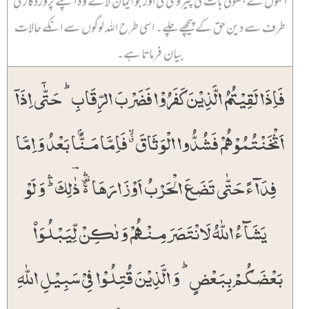
انہوں نے جھوٹی بات کی پیروی کی اور جو ایمان لائے وہ اپنے پروردگار کی
طرف سے دین حق کے پیچھے چلے۔ اسی طرح اللہ لوگوں سے انکے حالات
بیان فرماتا ہے۔
فَاِذَا لَقِیۡتُمُ الَّذِیۡنَ کَفَرُوۡا فَضَرۡبَ الرِّقَابِ ؕ حَتّٰۤی اِذَاۤ
اَثۡخَنۡتُمُوۡہُمۡ فَشُدُّوا الۡوَثَاقَ ٭ۙ فَاِمَّا مَنًّۢا بَعۡدُ وَ اِمَّا
فِدَآءً حَتّٰی تَضَعَ الۡحَرۡبُ اَوۡزَارَہَا ۬ۚ۟ۛ ذٰؔلِکَ ؕۛ وَ لَوۡ
یَشَآءُ اللّٰہُ لَانۡتَصَرَ مِنۡہُمۡ وَ لٰکِنۡ لِّیَبۡلُوَا۠
بَعۡضَکُمۡ بِبَعۡضٍ ؕ وَ الَّذِیۡنَ قُتِلُوۡا فِیۡ سَبِیۡلِ اللّٰہِ