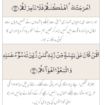
اَخۡرَجَتۡکَ ۚ اَہۡلَکۡنٰہُمۡ فَلَا نَاصِرَ لَہُمۡ ﴿۱۳﴾
اور بہت سی بستیاں تمہاری بستی سے جسکے باشندوں نے تمہیں وہاں سے
نکال دیا زورو قوت میں کہیں بڑھ کر تھیں ہم نے انکو برباد کر دیا اور ان کا
کوئی مددگار نہ ہوا۔
اَفَمَنۡ کَانَ عَلٰی بَیِّنَۃٍ مِّنۡ رَّبِّہٖ کَمَنۡ زُیِّنَ لَہٗ سُوۡٓءُ عَمَلِہٖ
وَ اتَّبَعُوۡۤا اَہۡوَآءَہُمۡ ﴿۱۴﴾
بھلا جو شخص اپنے پروردگار کی مہربانی سے کھلے رستے پر چل رہا ہو وہ انکی
طرح ہو سکتا ہے جنکے اعمال بد انہیں اچھے کر کے دکھائے جائیں اور جو
اپنی خواہشوں کی پیروی کریں۔