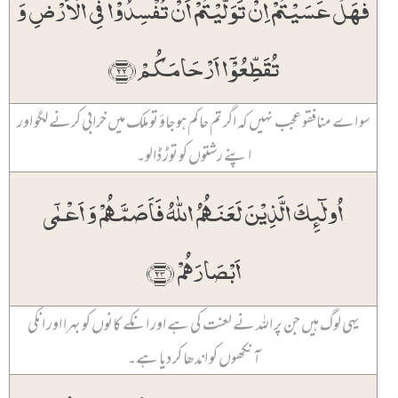
فَہَلۡ عَسَیۡتُمۡ اِنۡ تَوَلَّیۡتُمۡ اَنۡ تُفۡسِدُوۡا فِی الۡاَرۡضِ وَ
تُقَطِّعُوۡۤا اَرۡحَامَکُمۡ ﴿۲۲﴾
سو اے منافقو عجب نہیں کہ اگر تم حاکم ہو جاؤ تو ملک میں خرابی کرنے لگو اور
اپنے رشتوں کو توڑ ڈالو۔
اُولٰٓئِکَ الَّذِیۡنَ لَعَنَہُمُ اللّٰہُ فَاَصَمَّہُمۡ وَ اَعۡمٰۤی
اَبۡصَارَہُمۡ ﴿۲۳﴾
یہی لوگ ہیں جن پر اللہ نے لعنت کی ہے اور انکے کانوں کو بہرا اور انکی
آنکھوں کو اندھا کر دیا ہے۔