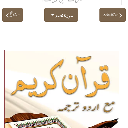
سورۃ محمد
سورۃ الاحقاف
سورۃ الفتح