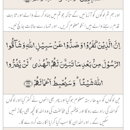
اور ہم تم لوگوں کو آزمائیں گے تاکہ جو تم میں جہاد کرنے والے اور ثابت
قدم رہنے والے ہیں انکو معلوم کریں۔ اور تمہارے حالات جانچ لیں۔
اِنَّ الَّذِیۡنَ کَفَرُوۡا وَ صَدُّوۡا عَنۡ سَبِیۡلِ اللّٰہِ وَ شَآقُّوا
الرَّسُوۡلَ مِنۡۢ بَعۡدِ مَا تَبَیَّنَ لَہُمُ الۡہُدٰی ۙ لَنۡ یَّضُرُّوا
اللّٰہَ شَیۡئًا ؕ وَ سَیُحۡبِطُ اَعۡمَالَہُمۡ ﴿۳۲﴾
جن لوگوں کو سیدھا رستہ معلوم ہو گیا اور پھر بھی انہوں نے کفر کیا اور لوگوں
کو اللہ کی راہ سے روکا اور پیغمبر کی مخالفت کی وہ اللہ کا کچھ بھی بگاڑ نہیں
سکیں گے۔ اور اللہ ان کا سب کیا کرایا اکارت کر دے گا۔