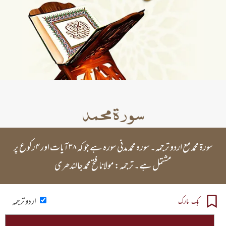
سورۃ محمد
سورۃ محمد مع اردو ترجمہ۔ سورہ محمد مدنی سورہ ہے جو کہ ۳۸ آیات اور ۴ رکوع پر
مشتمل ہے۔ ترجمہ: مولانا فتح محمد جالندھری
اردو ترجمہ
بک مارک