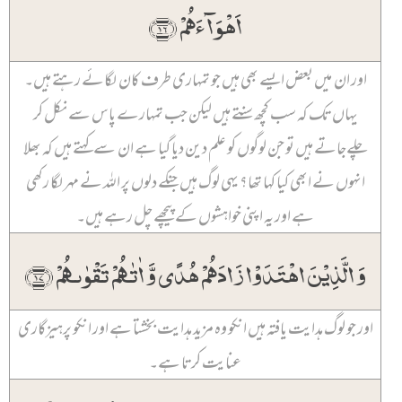
اَہۡوَآءَہُمۡ ﴿۱۶﴾
اور ان میں بعض ایسے بھی ہیں جو تمہاری طرف کان لگائے رہتے ہیں۔
یہاں تک کہ سب کچھ سنتے ہیں لیکن جب تمہارے پاس سے نکل کر
چلےجاتے ہیں تو جن لوگوں کو علم دین دیا گیا ہے ان سے کہتے ہیں کہ بھلا
انہوں نے ابھی کیا کہا تھا؟ یہی لوگ ہیں جنکے دلوں پر اللہ نے مہر لگا رکھی
ہے اور یہ اپنی خواہشوں کے پیچھے چل رہے ہیں۔
وَ الَّذِیۡنَ اہۡتَدَوۡا زَادَہُمۡ ہُدًی وَّ اٰتٰہُمۡ تَقۡوٰىہُمۡ ﴿۱۷﴾
اور جو لوگ ہدایت یافتہ ہیں انکو وہ مزید ہدایت بخشتا ہے اور انکو پرہیزگاری
عنایت کرتا ہے۔