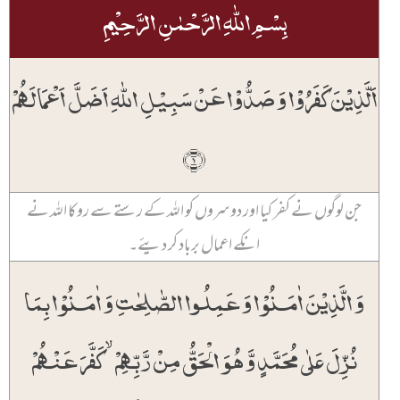
بِسۡمِ اللّٰہِ الرَّحۡمٰنِ الرَّحِیۡمِ
اَلَّذِیۡنَ کَفَرُوۡا وَ صَدُّوۡا عَنۡ سَبِیۡلِ اللّٰہِ اَضَلَّ اَعۡمَالَہُمۡ
﴿۱﴾
جن لوگوں نے کفر کیا اور دوسروں کو اللہ کے رستے سے روکا اللہ نے
انکے اعمال برباد کر دیئے۔
وَ الَّذِیۡنَ اٰمَنُوۡا وَ عَمِلُوا الصّٰلِحٰتِ وَ اٰمَنُوۡا بِمَا
نُزِّلَ عَلٰی مُحَمَّدٍ وَّ ہُوَ الۡحَقُّ مِنۡ رَّبِّہِمۡ ۙ کَفَّرَ عَنۡہُمۡ