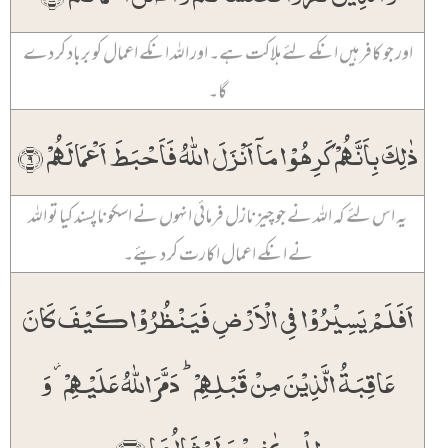
اور جو کافر ہیں انکے لئے ہلاکت ہے۔ اور اللہ انکے اعمال کو برباد کر دے
گا۔
ذٰلِکَ بِاَنَّہُمۡ کَرِہُوۡا مَاۤ اَنۡزَلَ اللّٰہُ فَاَحۡبَطَ اَعۡمَالَہُمۡ ﴿۹﴾
یہ اس لئے کہ اللہ نے جو چیز نازل فرمائی انہوں نے اسکو ناپسند کیا تو اللہ
نے انکے اعمال اکارت کر دیئے۔
اَفَلَمۡ یَسِیۡرُوۡا فِی الۡاَرۡضِ فَیَنۡظُرُوۡا کَیۡفَ کَانَ
عَاقِبَۃُ الَّذِیۡنَ مِنۡ قَبۡلِہِمۡ ؕ دَمَّرَ اللّٰہُ عَلَیۡہِمۡ ۫ وَ
لِلۡکٰفِرِیۡنَ اَمۡثَالُہَا ﴿۱۰﴾