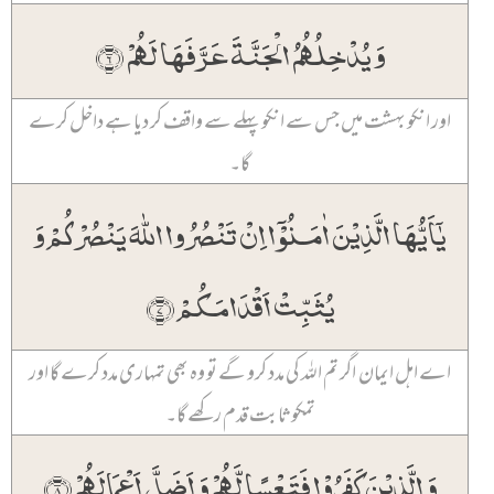
وَ یُدۡخِلُہُمُ الۡجَنَّۃَ عَرَّفَہَا لَہُمۡ ﴿۶﴾
اور انکو بہشت میں جس سے انکو پہلے سے واقف کر دیا ہے داخل کرے
گا۔
یٰۤاَیُّہَا الَّذِیۡنَ اٰمَنُوۡۤا اِنۡ تَنۡصُرُوا اللّٰہَ یَنۡصُرۡکُمۡ وَ
یُثَبِّتۡ اَقۡدَامَکُمۡ ﴿۷﴾
اے اہل ایمان اگر تم اللہ کی مدد کرو گے تو وہ بھی تمہاری مدد کرے گا اور
تمکو ثابت قدم رکھے گا۔
وَ الَّذِیۡنَ کَفَرُوۡا فَتَعۡسًا لَّہُمۡ وَ اَضَلَّ اَعۡمَالَہُمۡ ﴿۸﴾