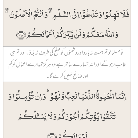
فَلَا تَہِنُوۡا وَ تَدۡعُوۡۤا اِلَی السَّلۡمِ ٭ۖ وَ اَنۡتُمُ الۡاَعۡلَوۡنَ ٭ۖ
وَ اللّٰہُ مَعَکُمۡ وَ لَنۡ یَّتِرَکُمۡ اَعۡمَالَکُمۡ ﴿۳۵﴾
تو مسلمانو تم ہمت نہ ہارو اور دشمنوں کو صلح کی طرف نہ بلاؤ۔ اور تم ہی
غالب رہو گے اور اللہ تمہارے ساتھ ہے وہ ہرگز تمہارے اعمال کو کم
اور ضائع نہیں کرے گا۔
اِنَّمَا الۡحَیٰوۃُ الدُّنۡیَا لَعِبٌ وَّ لَہۡوٌ ؕ وَ اِنۡ تُؤۡمِنُوۡا وَ
تَتَّقُوۡا یُؤۡتِکُمۡ اُجُوۡرَکُمۡ وَ لَا یَسۡـَٔلۡکُمۡ
اَمۡوَالَکُمۡ ﴿۳۶﴾