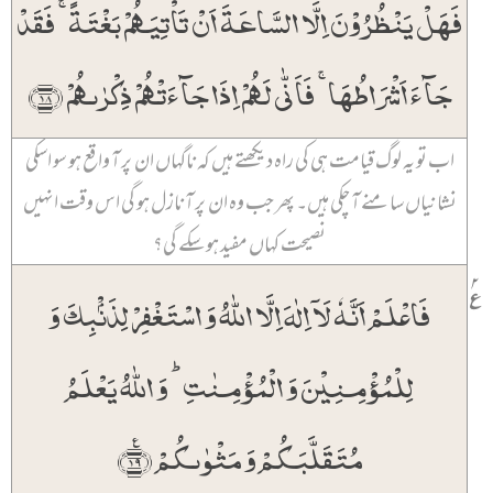
فَہَلۡ یَنۡظُرُوۡنَ اِلَّا السَّاعَۃَ اَنۡ تَاۡتِیَہُمۡ بَغۡتَۃً ۚ فَقَدۡ
جَآءَ اَشۡرَاطُہَا ۚ فَاَنّٰی لَہُمۡ اِذَا جَآءَتۡہُمۡ ذِکۡرٰىہُمۡ ﴿۱۸﴾
اب تو یہ لوگ قیامت ہی کی راہ دیکھتے ہیں کہ ناگہاں ان پر آ واقع ہو سو اسکی
نشانیاں سامنے آ چکی ہیں۔ پھر جب وہ ان پر آ نازل ہو گی اس وقت انہیں
نصیحت کہاں مفید ہو سکے گی؟
۲
٪
فَاعۡلَمۡ اَنَّہٗ لَاۤ اِلٰہَ اِلَّا اللّٰہُ وَ اسۡتَغۡفِرۡ لِذَنۡۢبِکَ وَ
لِلۡمُؤۡمِنِیۡنَ وَ الۡمُؤۡمِنٰتِ ؕ وَ اللّٰہُ یَعۡلَمُ
مُتَقَلَّبَکُمۡ وَ مَثۡوٰىکُمۡ ﴿٪۱۹﴾