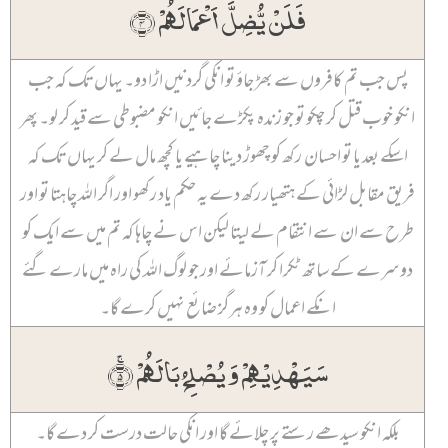
فَلَنۡ یُّضِلَّ اَعۡمَالَہُمۡ ﴿۴﴾
پس جب تم کافروں سے بھڑ جاؤ تو انکی گردنیں اڑا دو۔ یہاں تک کہ جب
انکو خوب قتل کر چکو تو جو زندہ پکڑے جائیں انکو مضبوطی سے قید کر لو۔ پھر
اسکے بعد یا تو احسان رکھ کو چھوڑ دینا چاہیے یا کچھ مال لے کر یہاں تک کہ
فریق مقابل لڑائی کے ہتھیار رکھ دے یہ حکم یاد رکھو اور اگر اللہ چاہتا تو اور
طرح سے ان سے انتقام لے لیتا لیکن اس نے چاہا کہ تم میں سے ایک کو
دوسرے کے ساتھ ٹکرا کر آزمائے اور جو لوگ اللہ کی راہ میں مارے گئے
انکے اعمال کو وہ ہرگز ضائع نہیں کرے گا۔
سَیَہۡدِیۡہِمۡ وَ یُصۡلِحُ بَالَہُمۡ ۚ﴿۵﴾
بلکہ انکو سیدھے رستے پر چلائے گا اور انکی حالت درست کر دے گا۔