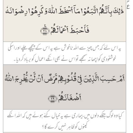
۳
٪
ذٰلِکَ بِاَنَّہُمُ اتَّبَعُوۡا مَاۤ اَسۡخَطَ اللّٰہَ وَ کَرِہُوۡا رِضۡوَانَہٗ
فَاَحۡبَطَ اَعۡمَالَہُمۡ ﴿٪۲۸﴾
یہ اس لئے کہ جس چیز سے اللہ ناخوش ہے یہ اس کے پیچھے چلے اور اسکی
خوشنودی کو اچھا نہ سمجھے تو اس نے بھی انکے اعمال کو برباد کر دیا۔
اَمۡ حَسِبَ الَّذِیۡنَ فِیۡ قُلُوۡبِہِمۡ مَّرَضٌ اَنۡ لَّنۡ یُّخۡرِجَ اللّٰہُ
اَضۡغَانَہُمۡ ﴿۲۹﴾
کیا وہ لوگ جنکے دلوں میں بیماری ہے یہ خیال کئے ہوئے ہیں کہ اللہ انکے
کینوں کو ظاہر نہیں کرے گا؟