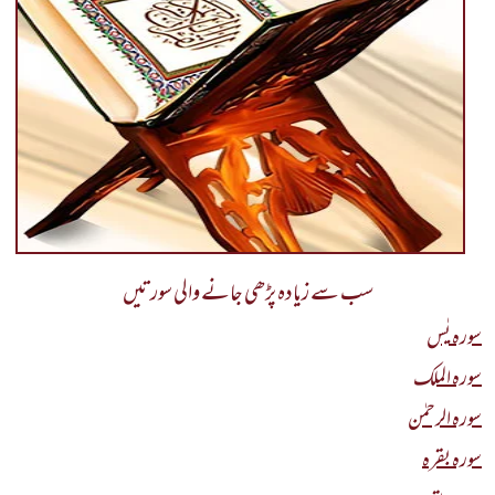
سب سے زیادہ پڑھی جانے والی سورتیں
سورہ یٰس
سورہ الملک
سورہ الرحمٰن
سورہ بقرہ