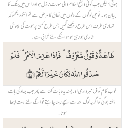
ہوتی؟ لیکن جب کوئی واضح احکام والی سورت نازل ہو اور اس میں جنگ کا
بیان ہو۔ تو جن لوگوں کے دلوں میں نفاق کا مرض ہے تم انکو دیکھو کہ
تمہاری طرف اس طرح دیکھنے لگیں جس طرح کسی پر موت کی بیہوشی
طاری ہو رہی ہو سو انکے لئے خرابی ہے۔
طَاعَۃٌ وَّ قَوۡلٌ مَّعۡرُوۡفٌ ۟ فَاِذَا عَزَمَ الۡاَمۡرُ ۟ فَلَوۡ
صَدَقُوا اللّٰہَ لَکَانَ خَیۡرًا لَّہُمۡ ﴿ۚ۲۱﴾
خوب کام تو فرمانبرداری اور پسندیدہ بات کہنا ہے پھر جب جہاد کی بات
پختہ ہو گئ تو اگر یہ لوگ اللہ سے سچے رہنا چاہتے تو انکے لئے بہت اچھا
ہوتا۔