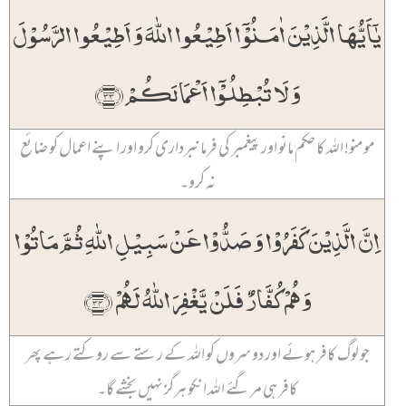
یٰۤاَیُّہَا الَّذِیۡنَ اٰمَنُوۡۤا اَطِیۡعُوا اللّٰہَ وَ اَطِیۡعُوا الرَّسُوۡلَ
وَ لَا تُبۡطِلُوۡۤا اَعۡمَالَکُمۡ ﴿۳۳﴾
مومنو! اللہ کا حکم مانو اور پیغمبر کی فرمانبرداری کرو اور اپنے اعمال کو ضائع
نہ کرو۔
اِنَّ الَّذِیۡنَ کَفَرُوۡا وَ صَدُّوۡا عَنۡ سَبِیۡلِ اللّٰہِ ثُمَّ مَاتُوۡا
وَ ہُمۡ کُفَّارٌ فَلَنۡ یَّغۡفِرَ اللّٰہُ لَہُمۡ ﴿۳۴﴾
جو لوگ کافر ہوئے اور دوسروں کو اللہ کے رستے سے روکتے رہے پھر
کافر ہی مر گئے اللہ انکو ہرگز نہیں بخشے گا۔