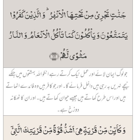
جَنّٰتٍ تَجۡرِیۡ مِنۡ تَحۡتِہَا الۡاَنۡہٰرُ ؕ وَ الَّذِیۡنَ کَفَرُوۡا
یَتَمَتَّعُوۡنَ وَ یَاۡکُلُوۡنَ کَمَا تَاۡکُلُ الۡاَنۡعَامُ وَ النَّارُ
مَثۡوًی لَّہُمۡ ﴿۱۲﴾
جو لوگ ایمان لائے اور عمل نیک کرتے رہے انکو اللہ بہشتوں میں جنکے
نیچے نہریں بہ رہی ہیں داخل فرمائے گا۔ اور جو کافر ہیں وہ فائدے اٹھاتے
ہیں اور اس طرح کھاتے ہیں جیسے حیوان کھاتے ہیں۔ اور ان کا ٹھکانہ
دوزخ ہے۔
وَ کَاَیِّنۡ مِّنۡ قَرۡیَۃٍ ہِیَ اَشَدُّ قُوَّۃً مِّنۡ قَرۡیَتِکَ الَّتِیۡۤ