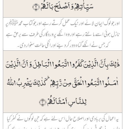
سَیِّاٰتِہِمۡ وَ اَصۡلَحَ بَالَہُمۡ ﴿۲﴾
اور جو لوگ ایمان لائے اور نیک عمل کرتے رہے اور جو کتاب محمد ﷺ پر
نازل ہوئی اسے مانتے رہے اور وہ انکے پروردگار کی طرف سے برحق ہے
کہ جس نے انکے گناہ دور کر دیئے اور انکی حالت سنوار دی۔
ذٰلِکَ بِاَنَّ الَّذِیۡنَ کَفَرُوا اتَّبَعُوا الۡبَاطِلَ وَ اَنَّ الَّذِیۡنَ
اٰمَنُوا اتَّبَعُوا الۡحَقَّ مِنۡ رَّبِّہِمۡ ؕ کَذٰلِکَ یَضۡرِبُ اللّٰہُ
لِلنَّاسِ اَمۡثَالَہُمۡ ﴿۳﴾
یہ اعمال کی بربادی اور اصلاح حال اس لئے ہے کہ جن لوگوں نے کفر کیا