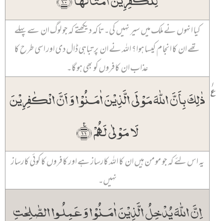
کیا انہوں نے ملک میں سیر نہیں کی۔ تاکہ دیکھتے کہ جو لوگ ان سے پہلے
تھے ان کا انجام کیسا ہوا؟ اللہ نے ان پر تباہی ڈال دی اور اسی طرح کا
عذاب ان کافروں کو بھی ہو گا۔
۱
٪
ذٰلِکَ بِاَنَّ اللّٰہَ مَوۡلَی الَّذِیۡنَ اٰمَنُوۡا وَ اَنَّ الۡکٰفِرِیۡنَ
لَا مَوۡلٰی لَہُمۡ ﴿٪۱۱﴾
یہ اس لئے کہ جو مومن ہیں ان کا اللہ کارساز ہے اور کافروں کا کوئی کارساز
نہیں۔
اِنَّ اللّٰہَ یُدۡخِلُ الَّذِیۡنَ اٰمَنُوۡا وَ عَمِلُوا الصّٰلِحٰتِ