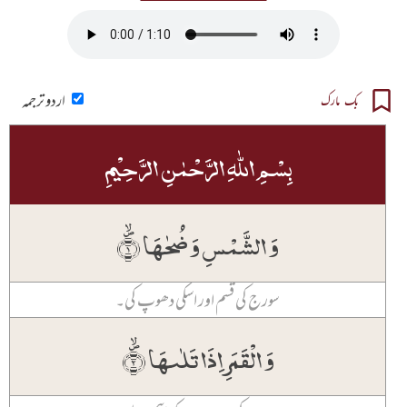
اردو ترجمہ
بک مارک
بِسۡمِ اللّٰہِ الرَّحۡمٰنِ الرَّحِیۡمِ
وَ الشَّمۡسِ وَ ضُحٰہَا ۪ۙ﴿۱﴾
سورج کی قسم اور اسکی دھوپ کی۔
وَ الۡقَمَرِ اِذَا تَلٰىہَا ۪ۙ﴿۲﴾