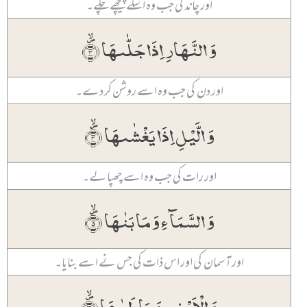
اور چاند کی جب وہ اسکے پیچھے چلے۔
وَ النَّہَارِ اِذَا جَلّٰىہَا ۪ۙ﴿۳﴾
اور دن کی جب وہ اسے روشن کر دے۔
وَ الَّیۡلِ اِذَا یَغۡشٰىہَا ۪ۙ﴿۴﴾
اور رات کی جب وہ اسے چھپا لے۔
وَ السَّمَآءِ وَ مَا بَنٰہَا ۪ۙ﴿۵﴾
اور آسمان کی اور اس ذات کی جس نے اسے بنایا۔
وَ الۡاَرۡضِ وَ مَا طَحٰہَا ۪ۙ﴿۶﴾