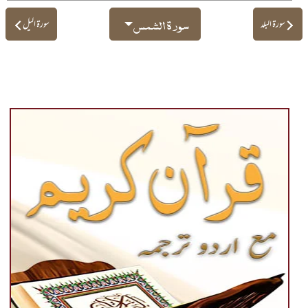
سورۃ الشمس
سورۃ البلد
سورۃ الیل