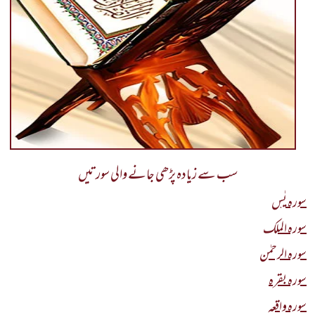
سب سے زیادہ پڑھی جانے والی سورتیں
سورہ یٰس
سورہ الملک
سورہ الرحمٰن
سورہ بقرہ
سورہ واقعہ