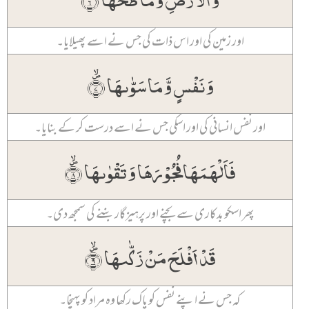
اور زمین کی اور اس ذات کی جس نے اسے پھیلایا۔
وَ نَفۡسٍ وَّ مَا سَوّٰىہَا ۪ۙ﴿۷﴾
اور نفس انسانی کی اور اسکی جس نے اسے درست کر کے بنایا۔
فَاَلۡہَمَہَا فُجُوۡرَہَا وَ تَقۡوٰىہَا ۪ۙ﴿۸﴾
پھر اسکو بدکاری سے بچنے اور پرہیزگار بننے کی سمجھ دی۔
قَدۡ اَفۡلَحَ مَنۡ زَکّٰىہَا ۪ۙ﴿۹﴾
کہ جس نے اپنے نفس کو پاک رکھا وہ مراد کو پہنچا۔