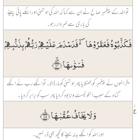
تو اللہ کے پیغمبر صالح نے ان سے کہا کہ اللہ کی اونٹنی اور اسکے پانی پینے
کی باری سے خبردار رہو۔
فَکَذَّبُوۡہُ فَعَقَرُوۡہَا ۪۬ۙ فَدَمۡدَمَ عَلَیۡہِمۡ رَبُّہُمۡ بِذَنۡۢبِہِمۡ
فَسَوّٰىہَا ﴿۪ۙ۱۴﴾
مگر انہوں نے پیغمبر کو جھٹلایا پھر اونٹنی کو مار ڈالا۔ تو انکے رب نے انکے
گناہ کے سبب انکو نیست و نابود کر دیا پھر سب کو برابر کر دیا۔
۱
٪
وَ لَا یَخَافُ عُقۡبٰہَا ﴿٪۱۵﴾
اور اللہ کو انکے بدلہ لینے کا کچھ بھی ڈر نہیں۔