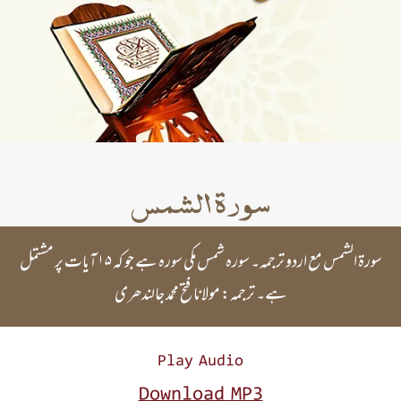
سورۃ الشمس
سورۃ الشمس مع اردو ترجمہ۔ سورہ شمس مکی سورہ ہے جو کہ ۱۵ آیات پر مشتمل
ہے۔ ترجمہ: مولانا فتح محمد جالندھری
Play Audio
Download MP3