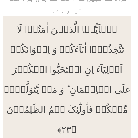
تیار ہے۔
یٰۤاَیُّہَا الَّذِیۡنَ اٰمَنُوۡا لَا
تَتَّخِذُوۡۤا اٰبَآءَکُمۡ وَ اِخۡوَانَکُمۡ
اَوۡلِیَآءَ اِنِ اسۡتَحَبُّوا الۡکُفۡرَ
عَلَی الۡاِیۡمَانِ ؕ وَ مَنۡ یَّتَوَلَّہُمۡ
مِّنۡکُمۡ فَاُولٰٓئِکَ ہُمُ الظّٰلِمُوۡنَ
﴿۲۳﴾