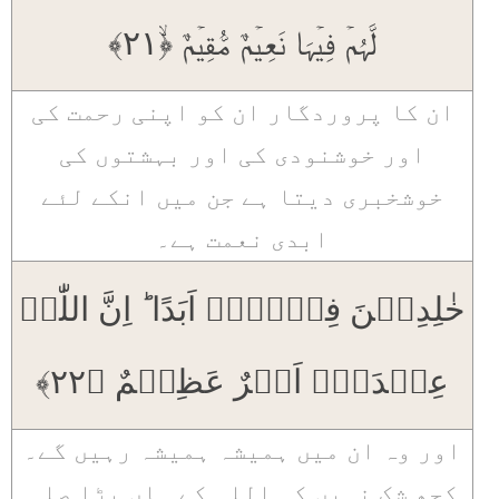
لَّہُمۡ فِیۡہَا نَعِیۡمٌ مُّقِیۡمٌ ﴿ۙ۲۱﴾
ان کا پروردگار ان کو اپنی رحمت کی
اور خوشنودی کی اور بہشتوں کی
خوشخبری دیتا ہے جن میں انکے لئے
ابدی نعمت ہے۔
خٰلِدِیۡنَ فِیۡہَاۤ اَبَدًا ؕ اِنَّ اللّٰہَ
عِنۡدَہٗۤ اَجۡرٌ عَظِیۡمٌ ﴿۲۲﴾
اور وہ ان میں ہمیشہ ہمیشہ رہیں گے۔
کچھ شک نہیں کہ اللہ کے ہاں بڑا صلہ