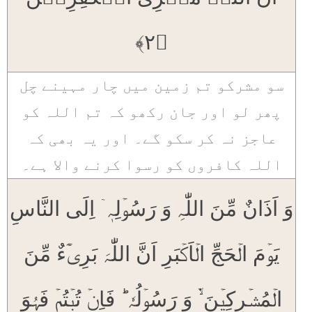
﴿۲﴾
سو مشرکو تم زمین میں چار مہینے چل
پھر لو اور جان رکھو کہ تم اللہ کو
عاجز نہ کر سکو گے۔ اور یہ بھی کہ
اللہ کافروں کو رسوا کرنے والا ہے۔
وَ اَذَانٌ مِّنَ اللّٰہِ وَ رَسُوۡلِہٖۤ اِلَی النَّاسِ
یَوۡمَ الۡحَجِّ الۡاَکۡبَرِ اَنَّ اللّٰہَ بَرِیۡٓءٌ مِّنَ
الۡمُشۡرِکِیۡنَ ۬ۙ وَ رَسُوۡلُہٗ ؕ فَاِنۡ تُبۡتُمۡ فَہُوَ