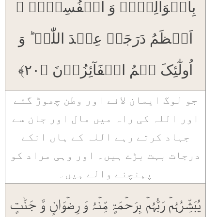
بِاَمۡوَالِہِمۡ وَ اَنۡفُسِہِمۡ ۙ
اَعۡظَمُ دَرَجَۃً عِنۡدَ اللّٰہِ ؕ وَ
اُولٰٓئِکَ ہُمُ الۡفَآئِزُوۡنَ ﴿۲۰﴾
جو لوگ ایمان لائے اور وطن چھوڑ گئے
اور اللہ کی راہ میں مال اور جان سے
جہاد کرتے رہے اللہ کے ہاں انکے
درجات بہت بڑے ہیں۔ اور وہی مراد کو
پہنچنے والے ہیں۔
یُبَشِّرُہُمۡ رَبُّہُمۡ بِرَحۡمَۃٍ مِّنۡہُ وَ رِضۡوَانٍ وَّ جَنّٰتٍ