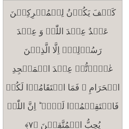
کَیۡفَ یَکُوۡنُ لِلۡمُشۡرِکِیۡنَ
عَہۡدٌ عِنۡدَ اللّٰہِ وَ عِنۡدَ
رَسُوۡلِہٖۤ اِلَّا الَّذِیۡنَ
عٰہَدۡتُّمۡ عِنۡدَ الۡمَسۡجِدِ
الۡحَرَامِ ۚ فَمَا اسۡتَقَامُوۡا لَکُمۡ
فَاسۡتَقِیۡمُوۡا لَہُمۡ ؕ اِنَّ اللّٰہَ
یُحِبُّ الۡمُتَّقِیۡنَ ﴿۷﴾