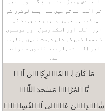
آزمائش چھوڑ دیئے جاؤ گے اور ابھی
تو اللہ نے تم میں سے ایسے لوگوں کو
پرکھا ہی نہیں جنہوں نے جہاد کیا
اور اللہ اور اسکے رسول اور مومنوں
کے سوا کسی کو دلی دوست نہیں بنایا۔
اور اللہ تمہارے سب کاموں سے واقف
ہے۔
مَا کَانَ لِلۡمُشۡرِکِیۡنَ اَنۡ
یَّعۡمُرُوۡا مَسٰجِدَ اللّٰہِ
شٰہِدِیۡنَ عَلٰۤی اَنۡفُسِہِمۡ