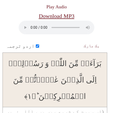
Play Audio
Download MP3
اردو ترجمہ
بک مارک
بَرَآءَۃٌ مِّنَ اللّٰہِ وَ رَسُوۡلِہٖۤ
اِلَی الَّذِیۡنَ عٰہَدۡتُّمۡ مِّنَ
الۡمُشۡرِکِیۡنَ ؕ﴿۱﴾
(اس سورت کے شروع میں بسم اللہ نہیں