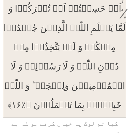
۲
اَمۡ حَسِبۡتُمۡ اَنۡ تُتۡرَکُوۡا وَ
٪
لَمَّا یَعۡلَمِ اللّٰہُ الَّذِیۡنَ جٰہَدُوۡا
مِنۡکُمۡ وَ لَمۡ یَتَّخِذُوۡا مِنۡ
دُوۡنِ اللّٰہِ وَ لَا رَسُوۡلِہٖ وَ لَا
الۡمُؤۡمِنِیۡنَ وَلِیۡجَۃً ؕ وَ اللّٰہُ
خَبِیۡرٌۢ بِمَا تَعۡمَلُوۡنَ ﴿٪۱۶﴾
کیا تم لوگ یہ خیال کرتے ہو کہ بے