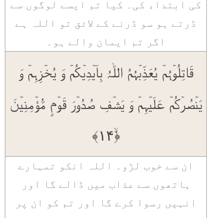
کی ابتداء کی۔ کیا تم ایسے لوگوں سے
ڈرتے ہو سو ڈرنے کے لائق تو اللہ ہے
اگر تم ایمان والے ہو۔
قَاتِلُوۡہُمۡ یُعَذِّبۡہُمُ اللّٰہُ بِاَیۡدِیۡکُمۡ وَ یُخۡزِہِمۡ وَ
یَنۡصُرۡکُمۡ عَلَیۡہِمۡ وَ یَشۡفِ صُدُوۡرَ قَوۡمٍ مُّؤۡمِنِیۡنَ
﴿ۙ۱۴﴾
ان سے خوب لڑو۔ اللہ انکو تمہارے
ہاتھوں سے عذاب میں ڈالے گا اور
انہیں رسوا کرے گا اور تم کو ان پر