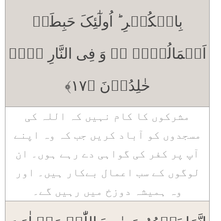
بِالۡکُفۡرِ ؕ اُولٰٓئِکَ حَبِطَتۡ
اَعۡمَالُہُمۡ ۚۖ وَ فِی النَّارِ ہُمۡ
خٰلِدُوۡنَ ﴿۱۷﴾
مشرکوں کا کام نہیں کہ اللہ کی
مسجدوں کو آباد کریں جب کہ وہ اپنے
آپ پر کفر کی گواہی دے رہے ہوں۔ ان
لوگوں کے سب اعمال بےکار ہیں۔ اور
وہ ہمیشہ دوزخ میں رہیں گے۔