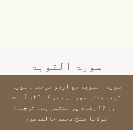
سورۃ التوبۃ
سورۃ التوبۃ مع اردو ترجمہ۔ سورہ
توبہ مدنی سورہ ہے جو کہ ۱۲۹ آیات
اور ۱۶ رکوع پر مشتمل ہے۔ ترجمہ:
مولانا فتح محمد جالندھری