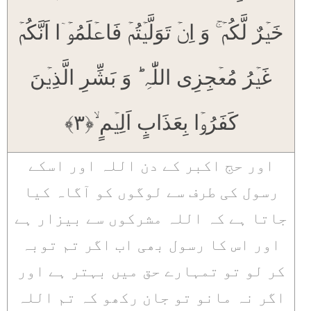
خَیۡرٌ لَّکُمۡ ۚ وَ اِنۡ تَوَلَّیۡتُمۡ فَاعۡلَمُوۡۤا اَنَّکُمۡ
غَیۡرُ مُعۡجِزِی اللّٰہِ ؕ وَ بَشِّرِ الَّذِیۡنَ
کَفَرُوۡا بِعَذَابٍ اَلِیۡمٍ ۙ﴿۳﴾
اور حج اکبر کے دن اللہ اور اسکے
رسول کی طرف سے لوگوں کو آگاہ کیا
جاتا ہے کہ اللہ مشرکوں سے بیزار ہے
اور اس کا رسول بھی اب اگر تم توبہ
کر لو تو تمہارے حق میں بہتر ہے اور
اگر نہ مانو تو جان رکھو کہ تم اللہ