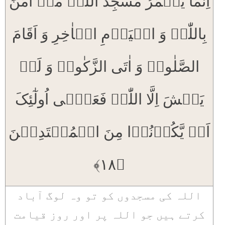
اِنَّمَا یَعۡمُرُ مَسٰجِدَ اللّٰہِ مَنۡ اٰمَنَ
بِاللّٰہِ وَ الۡیَوۡمِ الۡاٰخِرِ وَ اَقَامَ
الصَّلٰوۃَ وَ اٰتَی الزَّکٰوۃَ وَ لَمۡ
یَخۡشَ اِلَّا اللّٰہَ فَعَسٰۤی اُولٰٓئِکَ
اَنۡ یَّکُوۡنُوۡا مِنَ الۡمُہۡتَدِیۡنَ
﴿۱۸﴾
اللہ کی مسجدوں کو تو وہ لوگ آباد
کرتے ہیں جو اللہ پر اور روز قیامت