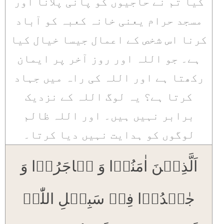
کیا تم نے حاجیوں کو پانی پلانا اور
مسجد حرام یعنی خانہ کعبہ کو آباد
کرنا اس شخص کے اعمال جیسا خیال کیا
ہے۔ جو اللہ اور روز آخر پر ایمان
رکھتا ہے اور اللہ کی راہ میں جہاد
کرتا ہے؟ یہ لوگ اللہ کے نزدیک
برابر نہیں ہیں۔ اور اللہ ظالم
لوگوں کو ہدایت نہیں دیا کرتا۔
اَلَّذِیۡنَ اٰمَنُوۡا وَ ہَاجَرُوۡا وَ
جٰہَدُوۡا فِیۡ سَبِیۡلِ اللّٰہِ