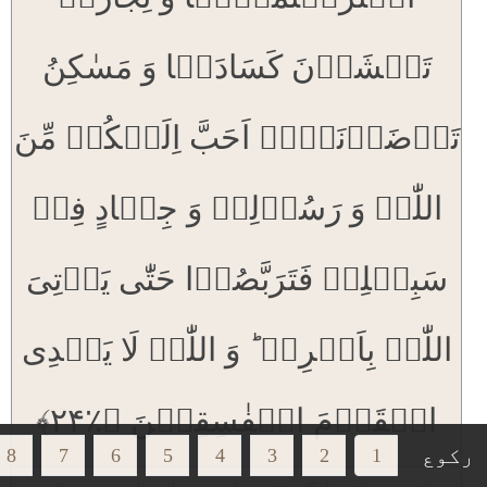
تَخۡشَوۡنَ کَسَادَہَا وَ مَسٰکِنُ
تَرۡضَوۡنَہَاۤ اَحَبَّ اِلَیۡکُمۡ مِّنَ
اللّٰہِ وَ رَسُوۡلِہٖ وَ جِہَادٍ فِیۡ
سَبِیۡلِہٖ فَتَرَبَّصُوۡا حَتّٰی یَاۡتِیَ
اللّٰہُ بِاَمۡرِہٖ ؕ وَ اللّٰہُ لَا یَہۡدِی
الۡقَوۡمَ الۡفٰسِقِیۡنَ ﴿٪۲۴﴾
رکوع
8
7
6
5
4
3
2
1