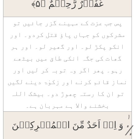
غَفُوۡرٌ رَّحِیۡمٌ ﴿۵﴾
پس جب عزت کے مہینے گزر جائیں تو
مشرکوں کو جہاں پاؤ قتل کردو۔ اور
انکو پکڑ لو۔ اور گھیر لو۔ اور ہر
گھات کی جگہ انکی طاق میں بیٹھے
رہو۔ پھر اگر وہ توبہ کر لیں اور
نماز قائم کرنے اور زکوٰۃ دینے لگیں
تو ان کا رستہ چھوڑ دو۔ بیشک اللہ
بخشنے والا ہے مہربان ہے۔
۱
وَ اِنۡ اَحَدٌ مِّنَ الۡمُشۡرِکِیۡنَ
٪