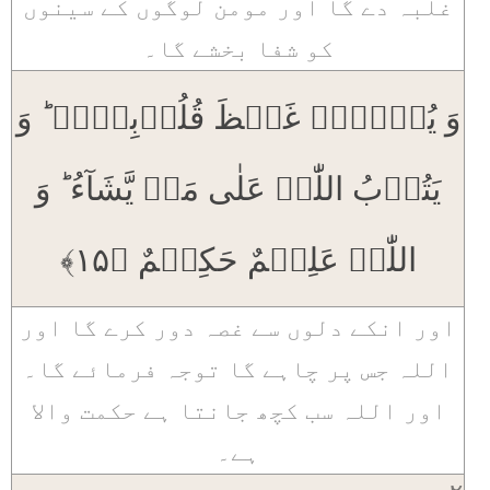
غلبہ دے گا اور مومن لوگوں کے سینوں
کو شفا بخشے گا۔
وَ یُذۡہِبۡ غَیۡظَ قُلُوۡبِہِمۡ ؕ وَ
یَتُوۡبُ اللّٰہُ عَلٰی مَنۡ یَّشَآءُ ؕ وَ
اللّٰہُ عَلِیۡمٌ حَکِیۡمٌ ﴿۱۵﴾
اور انکے دلوں سے غصہ دور کرے گا اور
اللہ جس پر چاہے گا توجہ فرمائے گا۔
اور اللہ سب کچھ جانتا ہے حکمت والا
ہے۔