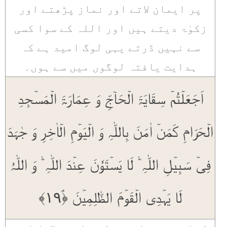
پر ایمان لاتے اور نماز پڑھتے اور
زکوٰۃ دیتے ہیں اور اللہ کے سوا کسی
سے نہیں ڈرتے یہی لوگ امید ہے کہ
ہدایت یافتہ لوگوں میں سے ہوں۔
اَجَعَلۡتُمۡ سِقَایَۃَ الۡحَآجِّ وَ عِمَارَۃَ الۡمَسۡجِدِ
الۡحَرَامِ کَمَنۡ اٰمَنَ بِاللّٰہِ وَ الۡیَوۡمِ الۡاٰخِرِ وَ جٰہَدَ
فِیۡ سَبِیۡلِ اللّٰہِ ؕ لَا یَسۡتَوٗنَ عِنۡدَ اللّٰہِ ؕ وَ اللّٰہُ
لَا یَہۡدِی الۡقَوۡمَ الظّٰلِمِیۡنَ ﴿ۘ۱۹﴾