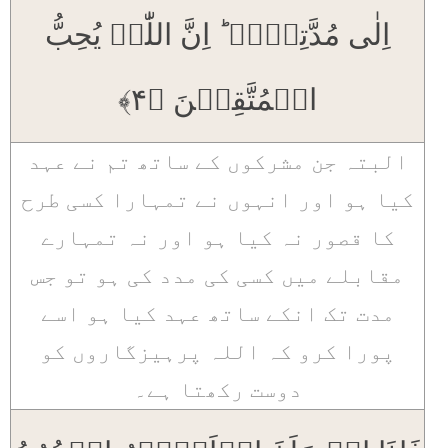
اِلٰی مُدَّتِہِمۡ ؕ اِنَّ اللّٰہَ یُحِبُّ
الۡمُتَّقِیۡنَ ﴿۴﴾
البتہ جن مشرکوں کے ساتھ تم نے عہد
کیا ہو اور انہوں نے تمہارا کسی طرح
کا قصور نہ کیا ہو اور نہ تمہارے
مقابلے میں کسی کی مدد کی ہو تو جس
مدت تک انکے ساتھ عہد کیا ہو اسے
پورا کرو کہ اللہ پرہیزگاروں کو
دوست رکھتا ہے۔