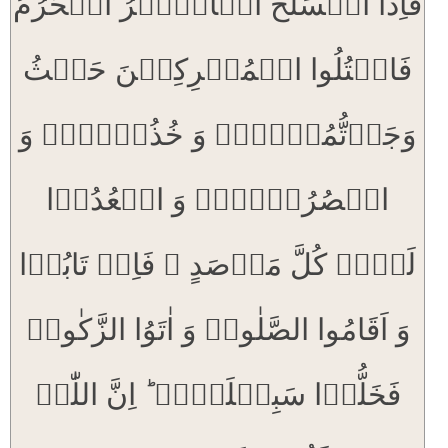
فَاِذَا انۡسَلَخَ الۡاَشۡہُرُ الۡحُرُمُ
فَاقۡتُلُوا الۡمُشۡرِکِیۡنَ حَیۡثُ
وَجَدۡتُّمُوۡہُمۡ وَ خُذُوۡہُمۡ وَ
احۡصُرُوۡہُمۡ وَ اقۡعُدُوۡا
لَہُمۡ کُلَّ مَرۡصَدٍ ۚ فَاِنۡ تَابُوۡا
وَ اَقَامُوا الصَّلٰوۃَ وَ اٰتَوُا الزَّکٰوۃَ
فَخَلُّوۡا سَبِیۡلَہُمۡ ؕ اِنَّ اللّٰہَ