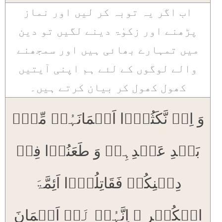
اب اگر یہ توبہ کر لیں اور نماز
پڑھنے اور زکوٰۃ دینے لگیں تو دین
میں تمہارے بھائی ہیں اور سمجھنے
والے لوگوں کے لئے ہم اپنی آیتیں
کھول کھول کر بیان کرتے ہیں۔
وَ اِنۡ نَّکَثُوۡۤا اَیۡمَانَہُمۡ مِّنۡۢ
بَعۡدِ عَہۡدِہِمۡ وَ طَعَنُوۡا فِیۡ
دِیۡنِکُمۡ فَقَاتِلُوۡۤا اَئِمَّۃَ
الۡکُفۡرِ ۙ اِنَّہُمۡ لَاۤ اَیۡمَانَ