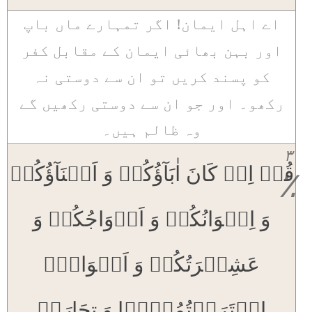
اے اہل ایمان! اگر تمہارے ماں باپ
اور بہن بھائی ایمان کے مقابل کفر
کو پسند کریں تو ان سے دوستی نہ
رکھو۔ اور جو ان سے دوستی رکھیں گے
وہ ظالم ہیں۔
۳
قُلۡ اِنۡ کَانَ اٰبَآؤُکُمۡ وَ اَبۡنَآؤُکُمۡ
٪
وَ اِخۡوَانُکُمۡ وَ اَزۡوَاجُکُمۡ وَ
عَشِیۡرَتُکُمۡ وَ اَمۡوَالُۨ
اقۡتَرَفۡتُمُوۡہَا وَ تِجَارَۃٌ