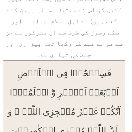
لکھی گئ اس کے مختلف اسباب بیان کئے
گئے ہیں) اے اہل اسلام اب اللہ اور
اسکے رسول کی طرف سے ان مشرکوں سے جن
سے تم نے عہد کر رکھا تھا بیزاری اور
جنگ کی تیاری ہے۔
فَسِیۡحُوۡا فِی الۡاَرۡضِ
اَرۡبَعَۃَ اَشۡہُرٍ وَّ اعۡلَمُوۡۤا
اَنَّکُمۡ غَیۡرُ مُعۡجِزِی اللّٰہِ ۙ وَ
اَنَّ اللّٰہَ مُخۡزِی الۡکٰفِرِیۡنَ