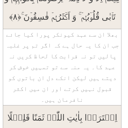
تَاۡبٰی قُلُوۡبُہُمۡ ۚ وَ اَکۡثَرُہُمۡ فٰسِقُوۡنَ ۚ﴿۸﴾
بھلا ان سے عہد کیونکر پورا کیا جائے
جب ان کا یہ حال ہے کہ اگر تم پر غلبہ
پالیں تو نہ قرابت کا لحاظ کریں نہ
عہد کا۔ یہ منہ سے تو تمہیں خوش کر
دیتے ہیں لیکن انکے دل ان باتوں کو
قبول نہیں کرتے اور ان میں اکثر
نافرمان ہیں۔
اِشۡتَرَوۡا بِاٰیٰتِ اللّٰہِ ثَمَنًا قَلِیۡلًا