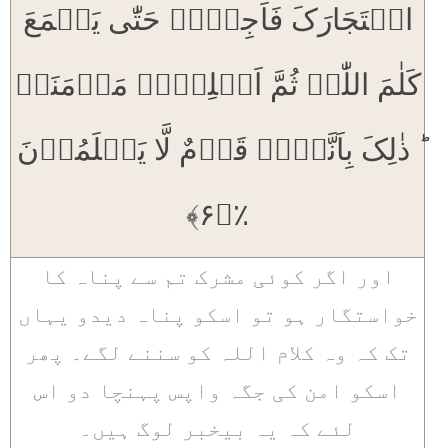
اسۡتَجَارَکَ فَاَجِرۡہُ حَتّٰی یَسۡمَعَ
کَلٰمَ اللّٰہِ ثُمَّ اَبۡلِغۡہُ مَاۡمَنَہٗ
ؕ ذٰلِکَ بِاَنَّہُمۡ قَوۡمٌ لَّا یَعۡلَمُوۡنَ
٪﴿۶﴾
اور اگر کوئی مشرک تم سے پناہ کا
خواستگار ہو تو اسکو پناہ دیدو یہاں
تک کہ وہ کلام اللہ کو سننے لگے۔ پھر
اسکو امن کی جگہ واپس پہنچا دو اس
لئے کہ یہ بیخبر لوگ ہیں۔