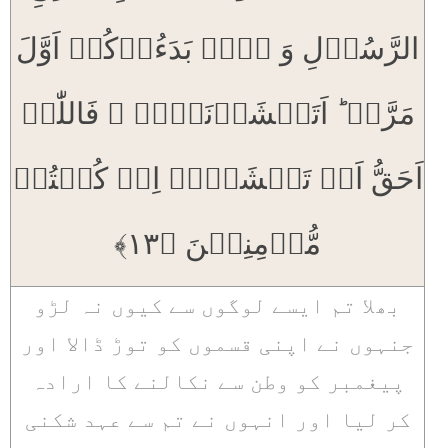
الرَّسُوۡلِ وَ ہُمۡ بَدَءُوۡکُمۡ اَوَّلَ
مَرَّۃٍ ؕ اَتَخۡشَوۡنَہُمۡ ۚ فَاللّٰہُ
اَحَقُّ اَنۡ تَخۡشَوۡہُ اِنۡ کُنۡتُمۡ
مُّؤۡمِنِیۡنَ ﴿۱۳﴾
بھلا تم ایسے لوگوں سے کیوں نہ لڑو
جنہوں نے اپنی قسموں کو توڑ ڈالا اور
پیغمبر کو وطن سے نکالنے کا ارادہ
کر لیا اور انہوں نے تم سے عہد شکنی