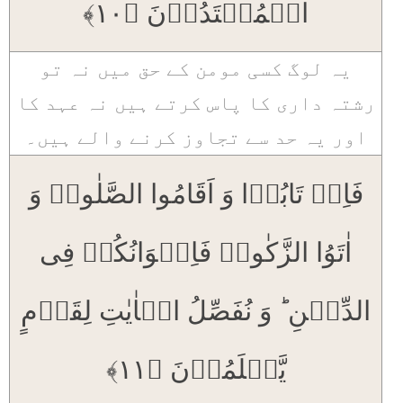
الۡمُعۡتَدُوۡنَ ﴿۱۰﴾
یہ لوگ کسی مومن کے حق میں نہ تو
رشتہ داری کا پاس کرتے ہیں نہ عہد کا
اور یہ حد سے تجاوز کرنے والے ہیں۔
فَاِنۡ تَابُوۡا وَ اَقَامُوا الصَّلٰوۃَ وَ
اٰتَوُا الزَّکٰوۃَ فَاِخۡوَانُکُمۡ فِی
الدِّیۡنِ ؕ وَ نُفَصِّلُ الۡاٰیٰتِ لِقَوۡمٍ
یَّعۡلَمُوۡنَ ﴿۱۱﴾