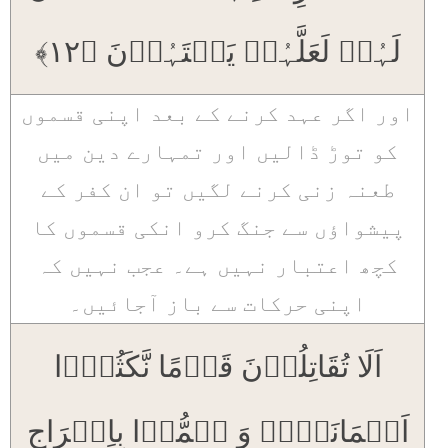
لَہُمۡ لَعَلَّہُمۡ یَنۡتَہُوۡنَ ﴿۱۲﴾
اور اگر عہد کرنے کے بعد اپنی قسموں
کو توڑ ڈالیں اور تمہارے دین میں
طعنہ زنی کرنے لگیں تو ان کفر کے
پیشواؤں سے جنگ کرو انکی قسموں کا
کچھ اعتبار نہیں ہے۔ عجب نہیں کہ
اپنی حرکات سے باز آجائیں۔
اَلَا تُقَاتِلُوۡنَ قَوۡمًا نَّکَثُوۡۤا
اَیۡمَانَہُمۡ وَ ہَمُّوۡا بِاِخۡرَاجِ