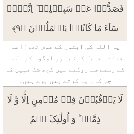
فَصَدُّوۡا عَنۡ سَبِیۡلِہٖ ؕ اِنَّہُمۡ
سَآءَ مَا کَانُوۡا یَعۡمَلُوۡنَ ﴿۹﴾
یہ اللہ کی آیتوں کے عوض تھوڑا سا
فائدہ حاصل کرتے اور لوگوں کو اللہ
کے رستے سے روکتے ہیں کچھ شک نہیں کہ
جو کام یہ کرتے ہیں برے ہیں۔
لَا یَرۡقُبُوۡنَ فِیۡ مُؤۡمِنٍ اِلًّا وَّ لَا
ذِمَّۃً ؕ وَ اُولٰٓئِکَ ہُمُ