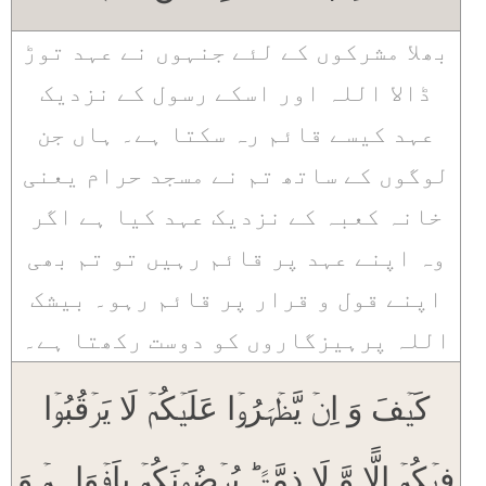
بھلا مشرکوں کے لئے جنہوں نے عہد توڑ
ڈالا اللہ اور اسکے رسول کے نزدیک
عہد کیسے قائم رہ سکتا ہے۔ ہاں جن
لوگوں کے ساتھ تم نے مسجد حرام یعنی
خانہ کعبہ کے نزدیک عہد کیا ہے اگر
وہ اپنے عہد پر قائم رہیں تو تم بھی
اپنے قول و قرار پر قائم رہو۔ بیشک
اللہ پرہیزگاروں کو دوست رکھتا ہے۔
کَیۡفَ وَ اِنۡ یَّظۡہَرُوۡا عَلَیۡکُمۡ لَا یَرۡقُبُوۡا
فِیۡکُمۡ اِلًّا وَّ لَا ذِمَّۃً ؕ یُرۡضُوۡنَکُمۡ بِاَفۡوَاہِہِمۡ وَ