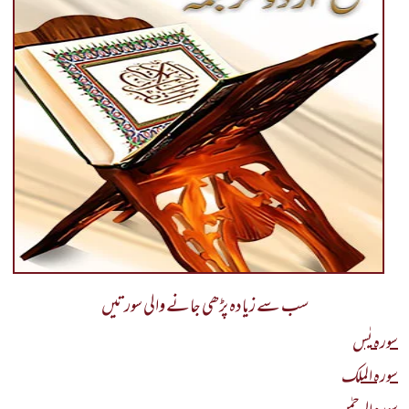
سب سے زیادہ پڑھی جانے والی سورتیں
سورہ یٰس
سورہ الملک