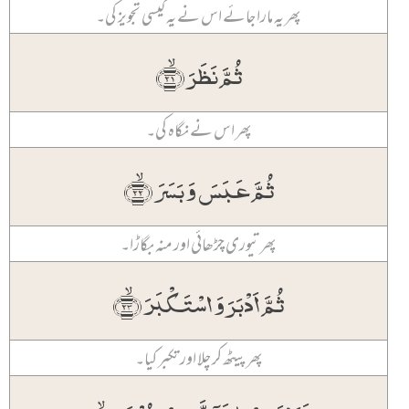
پھر یہ مارا جائے اس نے یہ کیسی تجویز کی۔
ثُمَّ نَظَرَ ﴿ۙ۲۱﴾
پھر اس نے نگاہ کی۔
ثُمَّ عَبَسَ وَ بَسَرَ ﴿ۙ۲۲﴾
پھر تیوری چڑھائی اور منہ بگاڑا۔
ثُمَّ اَدۡبَرَ وَ اسۡتَکۡبَرَ ﴿ۙ۲۳﴾
پھر پیٹھ کر چلا اور تکبر کیا۔