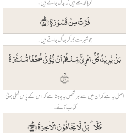
گویا گدھے ہیں کہ بدک جاتے ہیں۔
فَرَّتۡ مِنۡ قَسۡوَرَۃٍ ﴿ؕ۵۱﴾
جو شیر سے ڈر کر بھاگ جاتے ہیں۔
بَلۡ یُرِیۡدُ کُلُّ امۡرِیًٔ مِّنۡہُمۡ اَنۡ یُّؤۡتٰی صُحُفًا مُّنَشَّرَۃً
﴿ۙ۵۲﴾
اصل یہ ہے کہ ان میں سے ہر شخص یہ چاہتا ہے کہ اس کے پاس کھلی ہوئی
کتاب آئے۔
کَلَّا ؕ بَلۡ لَّا یَخَافُوۡنَ الۡاٰخِرَۃَ ﴿ؕ۵۳﴾