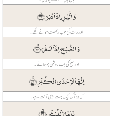
وَ الَّیۡلِ اِذۡ اَدۡبَرَ ﴿ۙ۳۳﴾
اور رات کی جب رخصت ہونے لگے۔
وَ الصُّبۡحِ اِذَاۤ اَسۡفَرَ ﴿ۙ۳۴﴾
اور صبح کی جب روشن ہو جائے۔
اِنَّہَا لَاِحۡدَی الۡکُبَرِ ﴿ۙ۳۵﴾
کہ وہ آگ ایک بہت بڑی آفت ہے۔
نَذِیۡرًا لِّلۡبَشَرِ ﴿ۙ۳۶﴾