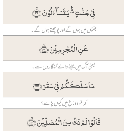
فِیۡ جَنّٰتٍ ۟ؕۛ یَتَسَآءَلُوۡنَ ﴿ۙ۴۰﴾
جنتوں میں ہوں گے اور پوچھتے ہوں گے۔
عَنِ الۡمُجۡرِمِیۡنَ ﴿ۙ۴۱﴾
یعنی آگ میں جلنے والے گنہگاروں سے۔
مَا سَلَکَکُمۡ فِیۡ سَقَرَ ﴿۴۲﴾
کہ تم دوزخ میں کیوں پڑے؟
قَالُوۡا لَمۡ نَکُ مِنَ الۡمُصَلِّیۡنَ ﴿ۙ۴۳﴾