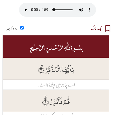
اردو ترجمہ
بک مارک
بِسۡمِ اللّٰہِ الرَّحۡمٰنِ الرَّحِیۡمِ
یٰۤاَیُّہَا الۡمُدَّثِّرُ ۙ﴿۱﴾
اے چادر میں لپٹنے والے۔
قُمۡ فَاَنۡذِرۡ ۪ۙ﴿۲﴾