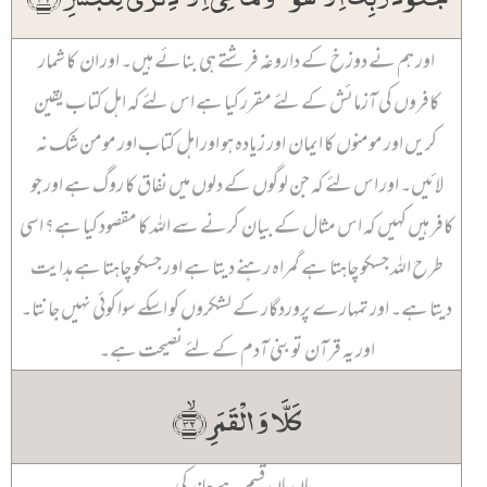
اور ہم نے دوزخ کے داروغہ فرشتے ہی بنائے ہیں۔ اور ان کا شمار
کافروں کی آزمائش کے لئے مقرر کیا ہے اس لئے کہ اہل کتاب یقین
کریں اور مومنوں کا ایمان اور زیادہ ہو اور اہل کتاب اور مومن شک نہ
لائیں۔ اور اس لئے کہ جن لوگوں کے دلوں میں نفاق کا روگ ہے اور جو
کافر ہیں کہیں کہ اس مثال کے بیان کرنے سے اللہ کا مقصود کیا ہے؟ اسی
طرح اللہ جسکو چاہتا ہے گمراہ رہنے دیتا ہے اور جسکو چاہتا ہے ہدایت
دیتا ہے۔ اور تمہارے پروردگار کے لشکروں کو اسکے سوا کوئی نہیں جانتا۔
اور یہ قرآن تو بنی آدم کے لئے نصیحت ہے۔
کَلَّا وَ الۡقَمَرِ ﴿ۙ۳۲﴾
ہاں ہاں قسم ہے چاند کی۔