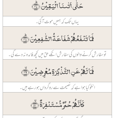
حَتّٰۤی اَتٰىنَا الۡیَقِیۡنُ ﴿ؕ۴۷﴾
یہاں تک کہ ہمیں موت آ گئ۔
فَمَا تَنۡفَعُہُمۡ شَفَاعَۃُ الشّٰفِعِیۡنَ ﴿ؕ۴۸﴾
تو سفارش کرنے والوں کی سفارش انکے حق میں کچھ فائدہ نہ دے گی۔
فَمَا لَہُمۡ عَنِ التَّذۡکِرَۃِ مُعۡرِضِیۡنَ ﴿ۙ۴۹﴾
انکو کیا ہوا ہے کہ نصیحت سے روگرداں ہو رہے ہیں۔
کَاَنَّہُمۡ حُمُرٌ مُّسۡتَنۡفِرَۃٌ ﴿ۙ۵۰﴾