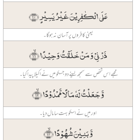
عَلَی الۡکٰفِرِیۡنَ غَیۡرُ یَسِیۡرٍ ﴿۱۰﴾
یعنی کافروں پر آسان نہ ہوگا۔
ذَرۡنِیۡ وَ مَنۡ خَلَقۡتُ وَحِیۡدًا ﴿ۙ۱۱﴾
مجھے اس شخص سے سمجھ لینے دو جسکو میں نے اکیلا پیدا کیا۔
وَّ جَعَلۡتُ لَہٗ مَالًا مَّمۡدُوۡدًا ﴿ۙ۱۲﴾
اور میں نے اسکو بہت سا مال دیا۔
وَّ بَنِیۡنَ شُہُوۡدًا ﴿ۙ۱۳﴾