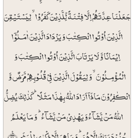
٪
جَعَلۡنَا عِدَّتَہُمۡ اِلَّا فِتۡنَۃً لِّلَّذِیۡنَ کَفَرُوۡا ۙ لِیَسۡتَیۡقِنَ
الَّذِیۡنَ اُوۡتُوا الۡکِتٰبَ وَ یَزۡدَادَ الَّذِیۡنَ اٰمَنُوۡۤا
اِیۡمَانًا وَّ لَا یَرۡتَابَ الَّذِیۡنَ اُوۡتُوا الۡکِتٰبَ وَ
الۡمُؤۡمِنُوۡنَ ۙ وَ لِیَقُوۡلَ الَّذِیۡنَ فِیۡ قُلُوۡبِہِمۡ مَّرَضٌ وَّ
الۡکٰفِرُوۡنَ مَاذَاۤ اَرَادَ اللّٰہُ بِہٰذَا مَثَلًا ؕ کَذٰلِکَ یُضِلُّ
اللّٰہُ مَنۡ یَّشَآءُ وَ یَہۡدِیۡ مَنۡ یَّشَآءُ ؕ وَ مَا یَعۡلَمُ
جُنُوۡدَ رَبِّکَ اِلَّا ہُوَ ؕ وَ مَا ہِیَ اِلَّا ذِکۡرٰی لِلۡبَشَرِ ﴿٪۳۱﴾