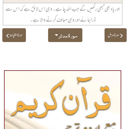
اور یاد بھی تبھی رکھیں گے جب اللہ چاہے۔ وہی اس لائق ہے کہ اس سے
ڈرا جائے اور وہی معاف کرنے والا ہے۔
سورۃ مدثر
سورۃ مزمل
سورۃ القیامۃ