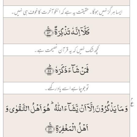
ایسا ہرگز نہیں ہوگا۔ حقیقت یہ ہے کہ انکو آخرت کا خوف ہی نہیں۔
کَلَّاۤ اِنَّہٗ تَذۡکِرَۃٌ ﴿ۚ۵۴﴾
کچھ شک نہیں کہ یہ قرآن نصیحت ہے۔
فَمَنۡ شَآءَ ذَکَرَہٗ ﴿ؕ۵۵﴾
تو جو چاہے اسے یاد رکھے۔
۲
٪
وَ مَا یَذۡکُرُوۡنَ اِلَّاۤ اَنۡ یَّشَآءَ اللّٰہُ ؕ ہُوَ اَہۡلُ التَّقۡوٰی وَ
اَہۡلُ الۡمَغۡفِرَۃِ ﴿٪۵۶﴾