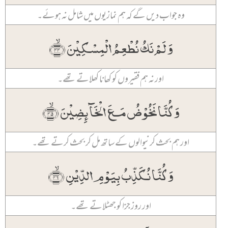
وہ جواب دیں گے کہ ہم نمازیوں میں شامل نہ ہوئے۔
وَ لَمۡ نَکُ نُطۡعِمُ الۡمِسۡکِیۡنَ ﴿ۙ۴۴﴾
اور نہ ہم فقیروں کو کھانا کھلاتے تھے۔
وَ کُنَّا نَخُوۡضُ مَعَ الۡخَآئِضِیۡنَ ﴿ۙ۴۵﴾
اور ہم بحث کرنیوالوں کے ساتھ مل کر بحث کرتے تھے۔
وَ کُنَّا نُکَذِّبُ بِیَوۡمِ الدِّیۡنِ ﴿ۙ۴۶﴾
اور روز جزا کو جھٹلاتے تھے۔