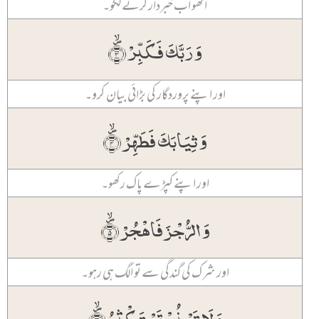
اٹھو اب خبردار کرنے لگو۔
وَ رَبَّکَ فَکَبِّرۡ ۪﴿ۙ۳﴾
اور اپنے پروردگار کی بڑائی بیان کرو۔
وَ ثِیَابَکَ فَطَہِّرۡ ۪﴿ۙ۴﴾
اور اپنے کپڑے پاک رکھو۔
وَ الرُّجۡزَ فَاہۡجُرۡ ۪﴿ۙ۵﴾
اور شرک کی گندگی سے تو الگ ہی رہو۔
وَ لَا تَمۡنُنۡ تَسۡتَکۡثِرُ ۪﴿ۙ۶﴾