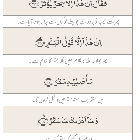
فَقَالَ اِنۡ ہٰذَاۤ اِلَّا سِحۡرٌ یُّؤۡثَرُ ﴿ۙ۲۴﴾
پھر کہنے لگا یہ تو جادو ہے جو پہلے لوگوں سے برابر ہوتا آیا ہے۔
اِنۡ ہٰذَاۤ اِلَّا قَوۡلُ الۡبَشَرِ ﴿ؕ۲۵﴾
پھر بولا یہ اللہ کا کلام نہیں بلکہ بشر کا کلام ہے۔
سَاُصۡلِیۡہِ سَقَرَ ﴿۲۶﴾
میں عنقریب اسکو سقر میں داخل کروں گا۔
وَ مَاۤ اَدۡرٰىکَ مَا سَقَرُ ﴿ؕ۲۷﴾
اور تم کیا سمجھے کہ سقر کیا ہے۔