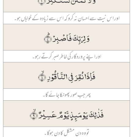
اور اس نیت سے احسان نہ کرو کہ اس سے زیادہ کے خواہاں ہو۔
وَ لِرَبِّکَ فَاصۡبِرۡ ؕ﴿۷﴾
اور اپنے پروردگار کی خاطر صبر کرتے رہو۔
فَاِذَا نُقِرَ فِی النَّاقُوۡرِ ۙ﴿۸﴾
پھر جب صور پھونکا جائے گا۔
فَذٰلِکَ یَوۡمَئِذٍ یَّوۡمٌ عَسِیۡرٌ ۙ﴿۹﴾
تو وہ دن مشکل کا دن ہوگا۔