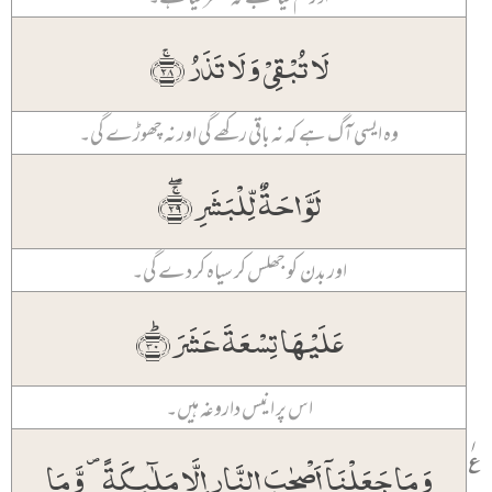
لَا تُبۡقِیۡ وَ لَا تَذَرُ ﴿ۚ۲۸﴾
وہ ایسی آگ ہے کہ نہ باقی رکھے گی اور نہ چھوڑے گی۔
لَوَّاحَۃٌ لِّلۡبَشَرِ ﴿ۚۖ۲۹﴾
اور بدن کو جھلس کر سیاہ کر دے گی۔
عَلَیۡہَا تِسۡعَۃَ عَشَرَ ﴿ؕ۳۰﴾
اس پر انیس داروغہ ہیں۔
۱
وَ مَا جَعَلۡنَاۤ اَصۡحٰبَ النَّارِ اِلَّا مَلٰٓئِکَۃً ۪ وَّ مَا