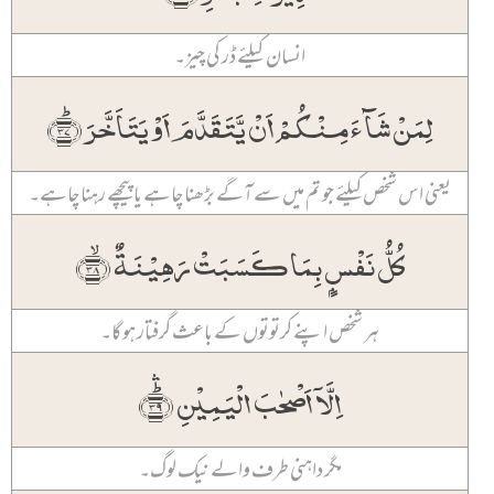
انسان کیلئے ڈر کی چیز۔
لِمَنۡ شَآءَ مِنۡکُمۡ اَنۡ یَّتَقَدَّمَ اَوۡ یَتَاَخَّرَ ﴿ؕ۳۷﴾
یعنی اس شخص کیلئے جو تم میں سے آگے بڑھنا چاہے یا پیچھے رہنا چاہے۔
کُلُّ نَفۡسٍۭ بِمَا کَسَبَتۡ رَہِیۡنَۃٌ ﴿ۙ۳۸﴾
ہر شخص اپنے کرتوتوں کے باعث گرفتار ہو گا۔
اِلَّاۤ اَصۡحٰبَ الۡیَمِیۡنِ ﴿ؕۛ۳۹﴾
مگر داہنی طرف والے نیک لوگ۔