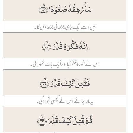
سَاُرۡہِقُہٗ صَعُوۡدًا ﴿ؕ۱۷﴾
میں اسے ایک بڑی چڑھائی چڑھاؤں گا۔
اِنَّہٗ فَکَّرَ وَ قَدَّرَ ﴿ۙ۱۸﴾
اس نے غوروفکر کیا اور ایک بات ٹھہرا لی۔
فَقُتِلَ کَیۡفَ قَدَّرَ ﴿ۙ۱۹﴾
یہ مارا جائے اس نے کیسی تجویز کی۔
ثُمَّ قُتِلَ کَیۡفَ قَدَّرَ ﴿ۙ۲۰﴾