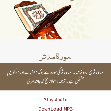
سورۃ مدثر
سورۃ مدثر مع اردو ترجمہ۔ سورہ مدثر مکی سورہ ہے جو کہ ۵۶ آیات اور ۲ رکوع پر
مشتمل ہے۔ ترجمہ: مولانا فتح محمد جالندھری
Play Audio
Download MP3