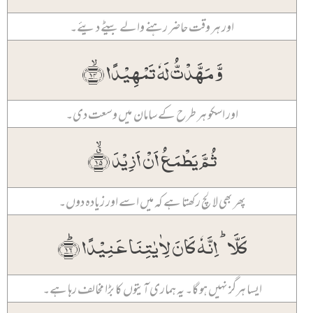
اور ہر وقت حاضر رہنے والے بیٹے دیئے۔
وَّ مَہَّدۡتُّ لَہٗ تَمۡہِیۡدًا ﴿ۙ۱۴﴾
اور اسکو ہر طرح کے سامان میں وسعت دی۔
ثُمَّ یَطۡمَعُ اَنۡ اَزِیۡدَ ﴿٭ۙ۱۵﴾
پھر بھی لالچ رکھتا ہے کہ میں اسے اور زیادہ دوں۔
کَلَّا ؕ اِنَّہٗ کَانَ لِاٰیٰتِنَا عَنِیۡدًا ﴿ؕ۱۶﴾
ایسا ہرگز نہیں ہو گا۔ یہ ہماری آیتوں کا بڑا مخالف رہا ہے۔