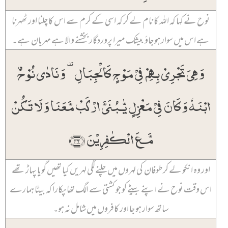
نوح نے کہا کہ اللہ کا نام لے کر کہ اسی کے کرم سے اس کا چلنا اور ٹھہرنا
ہے اس میں سوار ہو جاؤ بیشک میرا پروردگار بخشنے والا ہے مہربان ہے۔
وَ ہِیَ تَجۡرِیۡ بِہِمۡ فِیۡ مَوۡجٍ کَالۡجِبَالِ ۟ وَ نَادٰی نُوۡحُۨ
ابۡنَہٗ وَ کَانَ فِیۡ مَعۡزِلٍ یّٰـبُنَیَّ ارۡکَبۡ مَّعَنَا وَ لَا تَکُنۡ
مَّعَ الۡکٰفِرِیۡنَ ﴿۴۲﴾
اور وہ انکو لے کر طوفان کی لہروں میں چلنے لگی لہریں کیا تھیں گویا پہاڑ تھے
اس وقت نوح نے اپنے بیٹے کو جو کشتی سے الگ تھا پکارا کہ بیٹا ہمارے
ساتھ سوار ہو جا اور کافروں میں شامل نہ ہو۔