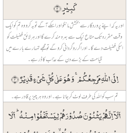
کَبِیۡرٍ ﴿۳﴾
اور یہ کہ اپنے پروردگار سے بخشش مانگو اور اسکے آگے توبہ کرو وہ تم کو ایک
وقت مقررہ تک متاع نیک سے بہرہ مند کرے گا اور ہر لائق فضیلت کو
اسکی فضیلت دے گا۔ اور اگر روگردانی کرو گے تو مجھے تمہارے بارے میں
قیامت کے بڑے دن کے عذاب کا ڈر ہے۔
اِلَی اللّٰہِ مَرۡجِعُکُمۡ ۚ وَ ہُوَ عَلٰی کُلِّ شَیۡءٍ قَدِیۡرٌ ﴿۴﴾
تم سب کو اللہ کی طرف لوٹ کر جانا ہے۔ اور وہ ہر چیز پر قادر ہے۔
اَلَاۤ اِنَّہُمۡ یَثۡنُوۡنَ صُدُوۡرَہُمۡ لِیَسۡتَخۡفُوۡا مِنۡہُ ؕ اَلَا