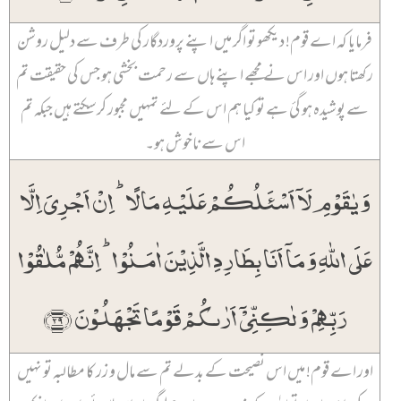
فرمایا کہ اے قوم! دیکھو تو اگر میں اپنے پروردگار کی طرف سے دلیل روشن
رکھتا ہوں اور اس نے مجھے اپنے ہاں سے رحمت بخشی ہو جس کی حقیقت تم
سے پوشیدہ ہو گئ ہے تو کیا ہم اس کے لئے تمہیں مجبور کر سکتے ہیں جبکہ تم
اس سے ناخوش ہو۔
وَ یٰقَوۡمِ لَاۤ اَسۡئَلُکُمۡ عَلَیۡہِ مَالًا ؕ اِنۡ اَجۡرِیَ اِلَّا
عَلَی اللّٰہِ وَ مَاۤ اَنَا بِطَارِدِ الَّذِیۡنَ اٰمَنُوۡا ؕ اِنَّہُمۡ مُّلٰقُوۡا
رَبِّہِمۡ وَ لٰکِنِّیۡۤ اَرٰىکُمۡ قَوۡمًا تَجۡہَلُوۡنَ ﴿۲۹﴾
اور اے قوم! میں اس نصیحت کے بدلے تم سے مال و زر کا مطالبہ تو نہیں