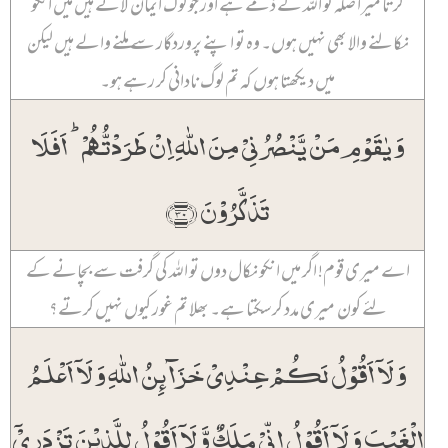
کرتا میرا صلہ تو اللہ کے ذمے ہے اور جو لوگ ایمان لائے ہیں میں انکو
نکالنے والا بھی نہیں ہوں۔ وہ تو اپنے پروردگار سے ملنے والے ہیں لیکن
میں دیکھتا ہوں کہ تم لوگ نادانی کر رہے ہو۔
وَ یٰقَوۡمِ مَنۡ یَّنۡصُرُنِیۡ مِنَ اللّٰہِ اِنۡ طَرَدۡتُّہُمۡ ؕ اَفَلَا
تَذَکَّرُوۡنَ ﴿۳۰﴾
اے میری قوم! اگر میں انکو نکال دوں تو اللہ کی گرفت سے بچانے کے
لئے کون میری مدد کر سکتا ہے۔ بھلا تم غور کیوں نہیں کرتے؟
وَ لَاۤ اَقُوۡلُ لَکُمۡ عِنۡدِیۡ خَزَآئِنُ اللّٰہِ وَ لَاۤ اَعۡلَمُ
الۡغَیۡبَ وَ لَاۤ اَقُوۡلُ اِنِّیۡ مَلَکٌ وَّ لَاۤ اَقُوۡلُ لِلَّذِیۡنَ تَزۡدَرِیۡۤ