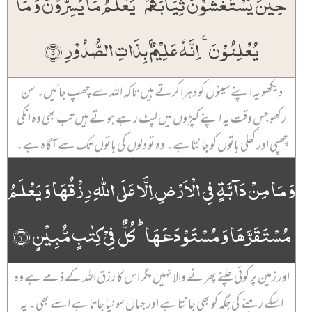
حِیۡنَ یَسۡتَغۡشُوۡنَ ثِیَابَہُمۡ ۙ یَعۡلَمُ مَا یُسِرُّوۡنَ وَ مَا
یُعۡلِنُوۡنَ ۚ اِنَّہٗ عَلِیۡمٌۢ بِذَاتِ الصُّدُوۡرِ ﴿۵﴾
دیکھو یہ اپنے سینوں کو دہرا کرتے ہیں تاکہ اللہ سے چھپ جائیں۔ سن
رکھو جس وقت یہ اپنے کپڑوں میں لپٹ رہے ہوتے ہیں تب بھی وہ انکی
چھپی اور کھلی باتوں کو جانتا ہے۔ وہ تو دلوں کی باتوں تک سے آگاہ ہے۔
وَ مَا مِنۡ دَآبَّۃٍ فِی الۡاَرۡضِ اِلَّا عَلَی اللّٰہِ رِزۡقُہَا وَ یَعۡلَمُ
مُسۡتَقَرَّہَا وَ مُسۡتَوۡدَعَہَا ؕ کُلٌّ فِیۡ کِتٰبٍ مُّبِیۡنٍ ﴿۶﴾
اور زمین پر کوئی چلنے پھرنے والا نہیں مگر اس کا رزق اللہ کے ذمے ہے وہ
اسکے رہنے کی جگہ کو بھی جانتا ہے اور جہاں سونپا جاتا ہے اسے بھی۔ یہ