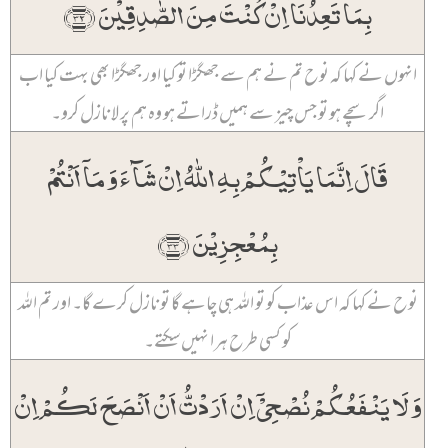
بِمَا تَعِدُنَاۤ اِنۡ کُنۡتَ مِنَ الصّٰدِقِیۡنَ ﴿۳۲﴾
انہوں نے کہا کہ نوح تم نے ہم سے جھگڑا تو کیا اور جھگڑا بھی بہت کیا اب
اگر سچے ہو تو جس چیز سے ہمیں ڈراتے ہو وہ ہم پر لا نازل کرو۔
قَالَ اِنَّمَا یَاۡتِیۡکُمۡ بِہِ اللّٰہُ اِنۡ شَآءَ وَ مَاۤ اَنۡتُمۡ
بِمُعۡجِزِیۡنَ ﴿۳۳﴾
نوح نے کہا کہ اس عذاب کو تو اللہ ہی چاہے گا تو نازل کرے گا۔ اور تم اللہ
کو کسی طرح ہرا نہیں سکتے۔
وَ لَا یَنۡفَعُکُمۡ نُصۡحِیۡۤ اِنۡ اَرَدۡتُّ اَنۡ اَنۡصَحَ لَکُمۡ اِنۡ