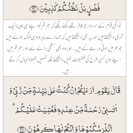
فَضۡلٍۭ بَلۡ نَظُنُّکُمۡ کٰذِبِیۡنَ ﴿۲۷﴾
تو انکی قوم کے سردار جو کافر تھے کہنے لگے کہ ہم تم کو اپنے ہی جیسا ایک
آدمی دیکھتے ہیں اور یہ بھی دیکھتے ہیں کہ تمہارے پیرو وہی لوگ ہوئے ہیں
جو ہم میں ادنٰی درجے کے ہیں۔ اور وہ بھی سطحی رائے سے اور ہم تم میں
اپنے اوپر کسی طرح کی فضیلت نہیں دیکھتے بلکہ تمہیں جھوٹا خیال کرتے
ہیں۔
قَالَ یٰقَوۡمِ اَرَءَیۡتُمۡ اِنۡ کُنۡتُ عَلٰی بَیِّنَۃٍ مِّنۡ رَّبِّیۡ وَ
اٰتٰىنِیۡ رَحۡمَۃً مِّنۡ عِنۡدِہٖ فَعُمِّیَتۡ عَلَیۡکُمۡ ؕ
اَنُلۡزِمُکُمُوۡہَا وَ اَنۡتُمۡ لَہَا کٰرِہُوۡنَ ﴿۲۸﴾