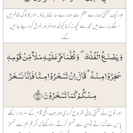
اور ایک کشتی ہمارے حکم سے ہمارے سامنے بناؤ۔ اور جو لوگ ظالم ہیں
انکے بارے میں مجھ سے کچھ نہ کہنا کیونکہ وہ ضرور غرق کر دیئے جائیں
گے۔
وَ یَصۡنَعُ الۡفُلۡکَ ۟ وَ کُلَّمَا مَرَّ عَلَیۡہِ مَلَاٌ مِّنۡ قَوۡمِہٖ
سَخِرُوۡا مِنۡہُ ؕ قَالَ اِنۡ تَسۡخَرُوۡا مِنَّا فَاِنَّا نَسۡخَرُ
مِنۡکُمۡ کَمَا تَسۡخَرُوۡنَ ﴿ؕ۳۸﴾
اور نوح نے کشتی بنانی شروع کر دی اور جب انکی قوم کے سردار انکے
پاس سے گذرتے تو ان سے تمسخر کرتے۔ وہ کہتے کہ اگر تم ہم سے تمسخر