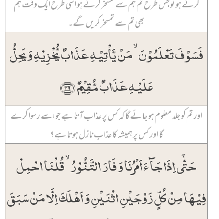
کرتے ہو تو جس طرح تم ہم سے تمسخر کرتے ہو اسی طرح ایک وقت ہم
بھی تم سے تمسخر کریں گے۔
فَسَوۡفَ تَعۡلَمُوۡنَ ۙ مَنۡ یَّاۡتِیۡہِ عَذَابٌ یُّخۡزِیۡہِ وَ یَحِلُّ
عَلَیۡہِ عَذَابٌ مُّقِیۡمٌ ﴿۳۹﴾
اور تم کو جلد معلوم ہو جائے گا کہ کس پر عذاب آتا ہے جو اسے رسوا کرے
گا اور کس پر ہمیشہ کا عذاب نازل ہوتا ہے؟
حَتّٰۤی اِذَا جَآءَ اَمۡرُنَا وَ فَارَ التَّنُّوۡرُ ۙ قُلۡنَا احۡمِلۡ
فِیۡہَا مِنۡ کُلٍّ زَوۡجَیۡنِ اثۡنَیۡنِ وَ اَہۡلَکَ اِلَّا مَنۡ سَبَقَ