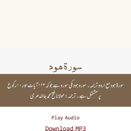
سورۃ ھود
سورۃ ہود مع اردو ترجمہ۔ سورہ ہود مکی سورہ ہے جو کہ ۱۲۳ آیات اور ۱۰ رکوع
پر مشتمل ہے۔ ترجمہ: مولانا فتح محمد جالندھری
Play Audio
Download MP3