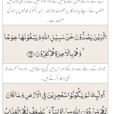
رب کے سامنے پیش کئے جائیں گے اور گواہ کہیں گے کہ یہی لوگ ہیں
جنہوں نے اپنے پروردگار پر جھوٹ بولا تھا۔ سن رکھو کہ ظالموں پر اللہ کی
لعنت ہے۔
الَّذِیۡنَ یَصُدُّوۡنَ عَنۡ سَبِیۡلِ اللّٰہِ وَ یَبۡغُوۡنَہَا عِوَجًا
ؕ وَ ہُمۡ بِالۡاٰخِرَۃِ ہُمۡ کٰفِرُوۡنَ ﴿۱۹﴾
جو اللہ کے رستے سے روکتے اور اس میں کجی چاہتے ہیں۔ اور وہ آخرت کا
بھی انکار کرتے ہیں۔
اُولٰٓئِکَ لَمۡ یَکُوۡنُوۡا مُعۡجِزِیۡنَ فِی الۡاَرۡضِ وَ مَا کَانَ
لَہُمۡ مِّنۡ دُوۡنِ اللّٰہِ مِنۡ اَوۡلِیَآءَ ۘ یُضٰعَفُ لَہُمُ الۡعَذَابُ