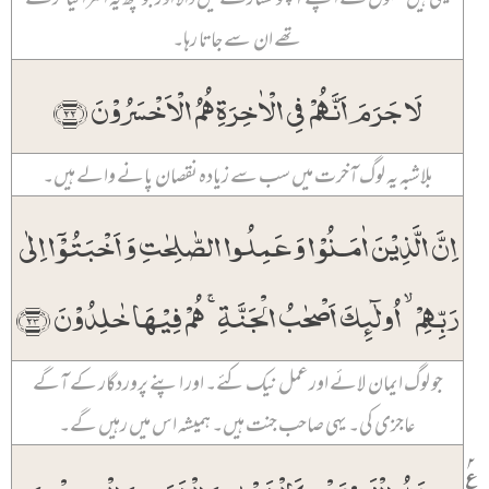
تھے ان سے جاتا رہا۔
لَا جَرَمَ اَنَّہُمۡ فِی الۡاٰخِرَۃِ ہُمُ الۡاَخۡسَرُوۡنَ ﴿۲۲﴾
بلاشبہ یہ لوگ آخرت میں سب سے زیادہ نقصان پانے والے ہیں۔
اِنَّ الَّذِیۡنَ اٰمَنُوۡا وَ عَمِلُوا الصّٰلِحٰتِ وَ اَخۡبَتُوۡۤا اِلٰی
رَبِّہِمۡ ۙ اُولٰٓئِکَ اَصۡحٰبُ الۡجَنَّۃِ ۚ ہُمۡ فِیۡہَا خٰلِدُوۡنَ ﴿۲۳﴾
جو لوگ ایمان لائے اور عمل نیک کئے۔ اور اپنے پروردگار کے آگے
عاجزی کی۔ یہی صاحب جنت ہیں۔ ہمیشہ اس میں رہیں گے۔
۲