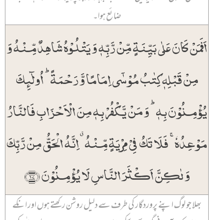
ضائع ہوا۔
اَفَمَنۡ کَانَ عَلٰی بَیِّنَۃٍ مِّنۡ رَّبِّہٖ وَ یَتۡلُوۡہُ شَاہِدٌ مِّنۡہُ وَ
مِنۡ قَبۡلِہٖ کِتٰبُ مُوۡسٰۤی اِمَامًا وَّ رَحۡمَۃً ؕ اُولٰٓئِکَ
یُؤۡمِنُوۡنَ بِہٖ ؕ وَ مَنۡ یَّکۡفُرۡ بِہٖ مِنَ الۡاَحۡزَابِ فَالنَّارُ
مَوۡعِدُہٗ ۚ فَلَا تَکُ فِیۡ مِرۡیَۃٍ مِّنۡہُ ٭ اِنَّہُ الۡحَقُّ مِنۡ رَّبِّکَ
وَ لٰکِنَّ اَکۡثَرَ النَّاسِ لَا یُؤۡمِنُوۡنَ ﴿۱۷﴾
بھلا جو لوگ اپنے پروردگار کی طرف سے دلیل روشن رکھتے ہوں اور انکے