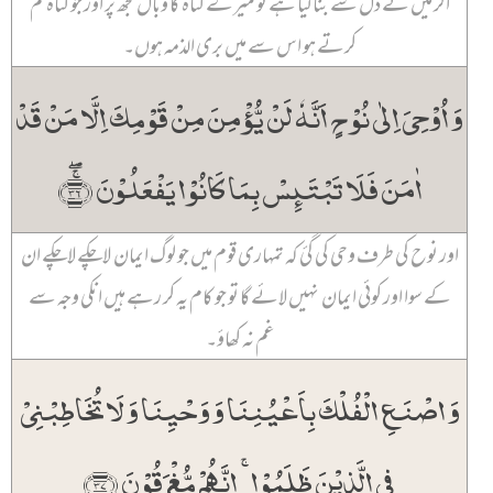
اگر میں نے دل سے بنا لیا ہے تو میرے گناہ کا وبال مجھ پر اور جو گناہ تم
کرتے ہو اس سے میں بری الذمہ ہوں۔
وَ اُوۡحِیَ اِلٰی نُوۡحٍ اَنَّہٗ لَنۡ یُّؤۡمِنَ مِنۡ قَوۡمِکَ اِلَّا مَنۡ قَدۡ
اٰمَنَ فَلَا تَبۡتَئِسۡ بِمَا کَانُوۡا یَفۡعَلُوۡنَ ﴿ۚۖ۳۶﴾
اور نوح کی طرف وحی کی گئ کہ تمہاری قوم میں جو لوگ ایمان لاچکے لاچکے ان
کے سوا اور کوئی ایمان نہیں لائے گا تو جو کام یہ کر رہے ہیں انکی وجہ سے
غم نہ کھاؤ۔
وَ اصۡنَعِ الۡفُلۡکَ بِاَعۡیُنِنَا وَ وَحۡیِنَا وَ لَا تُخَاطِبۡنِیۡ
فِی الَّذِیۡنَ ظَلَمُوۡا ۚ اِنَّہُمۡ مُّغۡرَقُوۡنَ ﴿۳۷﴾