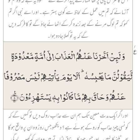
اس کا عرش پانی پر تھا تمہارے پیدا کرنے سے مقصود یہ ہے کہ وہ تم کو
آزمائے کہ تم میں عمل کے لحاظ سے کون بہتر ہے۔ اور اے نبی اگر تم
کہو کہ تم لوگ مرنے کے بعد زندہ کر کے اٹھائے جاؤ گے تو کافر کہہ دیں
گے کہ یہ تو کھلا جادو ہوا۔
۱
٪
وَ لَئِنۡ اَخَّرۡنَا عَنۡہُمُ الۡعَذَابَ اِلٰۤی اُمَّۃٍ مَّعۡدُوۡدَۃٍ
لَّیَقُوۡلُنَّ مَا یَحۡبِسُہٗ ؕ اَلَا یَوۡمَ یَاۡتِیۡہِمۡ لَیۡسَ مَصۡرُوۡفًا
عَنۡہُمۡ وَ حَاقَ بِہِمۡ مَّا کَانُوۡا بِہٖ یَسۡتَہۡزِءُوۡنَ ٪﴿۸﴾
اور اگر ایک مدت معین تک ہم ان سے عذاب روک دیں تو کہیں گے کہ
کونسی چیز عذاب کو روکے ہوئے ہے؟ دیکھو جس روز وہ ان پر واقع ہو گا
پھر ٹلنے کا نہیں۔ اور جس چیز کا یہ مذاق اڑاتے ہیں وہ ان کو گھیر لے گی۔