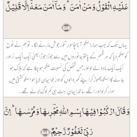
عَلَیۡہِ الۡقَوۡلُ وَ مَنۡ اٰمَنَ ؕ وَ مَاۤ اٰمَنَ مَعَہٗۤ اِلَّا قَلِیۡلٌ
﴿۴۰﴾
یہاں تک کہ جب ہمارا حکم آ پہنچا اور تنور جوش مارنے لگا۔ تو ہم نے نوح
کو حکم دیا کہ ہر قسم کے پالتو جانوروں میں سے جوڑا جوڑا یعنی ایک ایک نر اور
ایک ایک مادہ لے لو اور جس شخص کی نسبت حکم ہو چکا ہے کہ ہلاک ہو
جائے گا اسکو چھوڑ کر اپنے گھر والوں کو اور جو ایمان لایا ہو اسکو کشتی میں
سوار کر لو اور انکے ساتھ ایمان بہت ہی کم لوگ لائے تھے۔
وَ قَالَ ارۡکَبُوۡا فِیۡہَا بِسۡمِ اللّٰہِ مَ‍‍جۡؔرٖىہَا وَ مُرۡسٰىہَا ؕ اِنَّ
رَبِّیۡ لَغَفُوۡرٌ رَّحِیۡمٌ ﴿۴۱﴾