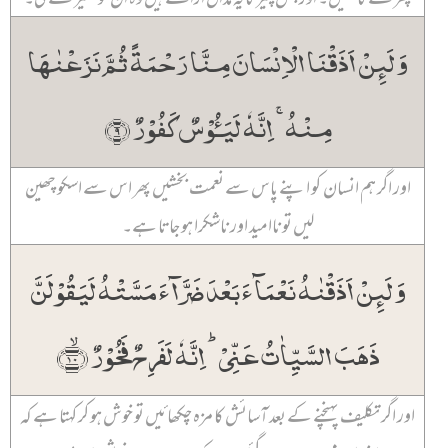
وَ لَئِنۡ اَذَقۡنَا الۡاِنۡسَانَ مِنَّا رَحۡمَۃً ثُمَّ نَزَعۡنٰہَا
مِنۡہُ ۚ اِنَّہٗ لَیَـُٔوۡسٌ کَفُوۡرٌ ﴿۹﴾
اور اگر ہم انسان کو اپنے پاس سے نعمت بخشیں پھر اس سے اسکو چھین
لیں تو ناامید اور ناشکرا ہو جاتا ہے۔
وَ لَئِنۡ اَذَقۡنٰہُ نَعۡمَآءَ بَعۡدَ ضَرَّآءَ مَسَّتۡہُ لَیَقُوۡلَنَّ
ذَہَبَ السَّیِّاٰتُ عَنِّیۡ ؕ اِنَّہٗ لَفَرِحٌ فَخُوۡرٌ ﴿ۙ۱۰﴾
اور اگر تکلیف پہنچنے کے بعد آسائش کا مزہ چکھائیں تو خوش ہو کر کہتا ہے کہ