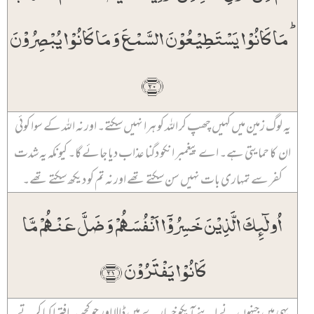
ؕ مَا کَانُوۡا یَسۡتَطِیۡعُوۡنَ السَّمۡعَ وَ مَا کَانُوۡا یُبۡصِرُوۡنَ
﴿۲۰﴾
یہ لوگ زمین میں کہیں چھپ کر اللہ کو ہرا نہیں سکتے۔ اور نہ اللہ کے سوا کوئی
ان کا حمایتی ہے۔ اے پیغمبر انکو دگنا عذاب دیا جائے گا۔ کیونکہ یہ شدت
کفر سے تمہاری بات نہیں سن سکتے تھے اور نہ تم کو دیکھ سکتے تھے۔
اُولٰٓئِکَ الَّذِیۡنَ خَسِرُوۡۤا اَنۡفُسَہُمۡ وَ ضَلَّ عَنۡہُمۡ مَّا
کَانُوۡا یَفۡتَرُوۡنَ ﴿۲۱﴾
یہی ہیں جنہوں نے اپنے آپکو خسارے میں ڈالا اور جو کچھ یہ افترا کیا کرتے