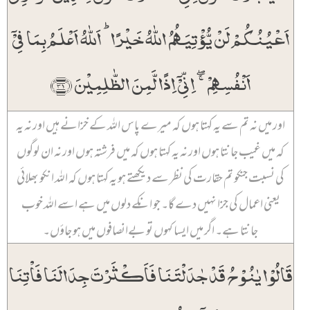
اَعۡیُنُکُمۡ لَنۡ یُّؤۡتِیَہُمُ اللّٰہُ خَیۡرًا ؕ اَللّٰہُ اَعۡلَمُ بِمَا فِیۡۤ
اَنۡفُسِہِمۡ ۚۖ اِنِّیۡۤ اِذًا لَّمِنَ الظّٰلِمِیۡنَ ﴿۳۱﴾
اور میں نہ تم سے یہ کہتا ہوں کہ میرے پاس اللہ کے خزانے ہیں اور نہ یہ
کہ میں غیب جانتا ہوں اور نہ یہ کہتا ہوں کہ میں فرشتہ ہوں اور نہ ان لوگوں
کی نسبت جنکو تم حقارت کی نظر سے دیکھتے ہو یہ کہتا ہوں کہ اللہ انکو بھلائی
یعنی اعمال کی جزا نہیں دے گا۔ جو انکے دلوں میں ہے اسے اللہ خوب
جانتا ہے۔ اگر میں ایسا کہوں تو بےانصافوں میں ہو جاؤں۔
قَالُوۡا یٰنُوۡحُ قَدۡ جٰدَلۡتَنَا فَاَکۡثَرۡتَ جِدَالَنَا فَاۡتِنَا