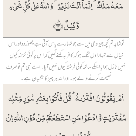
مَعَہٗ مَلَکٌ ؕ اِنَّمَاۤ اَنۡتَ نَذِیۡرٌ ؕ وَ اللّٰہُ عَلٰی کُلِّ شَیۡءٍ
وَّکِیۡلٌ ﴿ؕ۱۲﴾
تو شاید تم کچھ چیز وحی میں سے جو تمہارے پاس آتی ہے چھوڑ دو اور اس
خیال سے تمہارا دل تنگ ہو کہ کافر یہ کہنے لگیں کہ اس پر کوئی خزانہ کیوں
نہیں نازل ہوا یا اسکے ساتھ کوئی فرشتہ کیوں نہیں آیا۔ اے نبی تم تو صرف
نصیحت کرنے والے ہو۔ اور اللہ ہر چیز کا نگہبان ہے۔
اَمۡ یَقُوۡلُوۡنَ افۡتَرٰىہُ ؕ قُلۡ فَاۡتُوۡا بِعَشۡرِ سُوَرٍ مِّثۡلِہٖ
مُفۡتَرَیٰتٍ وَّ ادۡعُوۡا مَنِ اسۡتَطَعۡتُمۡ مِّنۡ دُوۡنِ اللّٰہِ اِنۡ