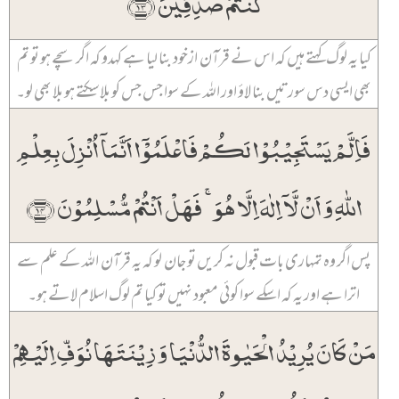
کُنۡتُمۡ صٰدِقِیۡنَ ﴿۱۳﴾
کیا یہ لوگ کہتے ہیں کہ اس نے قرآن ازخود بنا لیا ہے کہدو کہ اگر سچے ہو تو تم
بھی ایسی دس سورتیں بنا لاؤ اور اللہ کے سوا جس جس کو بلا سکتے ہو بلا بھی لو۔
فَاِلَّمۡ یَسۡتَجِیۡبُوۡا لَکُمۡ فَاعۡلَمُوۡۤا اَنَّمَاۤ اُنۡزِلَ بِعِلۡمِ
اللّٰہِ وَ اَنۡ لَّاۤ اِلٰہَ اِلَّا ہُوَ ۚ فَہَلۡ اَنۡتُمۡ مُّسۡلِمُوۡنَ ﴿۱۴﴾
پس اگر وہ تمہاری بات قبول نہ کریں تو جان لو کہ یہ قرآن اللہ کے علم سے
اترا ہے اور یہ کہ اسکے سوا کوئی معبود نہیں تو کیا تم لوگ اسلام لاتے ہو۔
مَنۡ کَانَ یُرِیۡدُ الۡحَیٰوۃَ الدُّنۡیَا وَ زِیۡنَتَہَا نُوَفِّ اِلَیۡہِمۡ