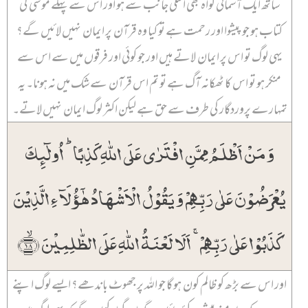
ساتھ ایک آسمانی گواہ بھی اسکی جانب سے ہو اور اس سے پہلے موسٰی کی
کتاب ہو جو پیشوا اور رحمت ہے تو کیا وہ قرآن پر ایمان نہیں لائیں گے؟
یہی لوگ تو اس پر ایمان لاتے ہیں اور جو کوئی اور فرقوں میں سے اس سے
منکر ہو تو اس کا ٹھکانہ آگ ہے تو تم اس قرآن سے شک میں نہ ہونا۔ یہ
تمہارے پروردگار کی طرف سے حق ہے لیکن اکثر لوگ ایمان نہیں لاتے۔
وَ مَنۡ اَظۡلَمُ مِمَّنِ افۡتَرٰی عَلَی اللّٰہِ کَذِبًا ؕ اُولٰٓئِکَ
یُعۡرَضُوۡنَ عَلٰی رَبِّہِمۡ وَ یَقُوۡلُ الۡاَشۡہَادُ ہٰۤؤُلَآءِ الَّذِیۡنَ
کَذَبُوۡا عَلٰی رَبِّہِمۡ ۚ اَلَا لَعۡنَۃُ اللّٰہِ عَلَی الظّٰلِمِیۡنَ ﴿ۙ۱۸﴾
اور اس سے بڑھ کو ظالم کون ہو گا جو اللہ پر جھوٹ باندھے؟ ایسے لوگ اپنے