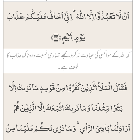
اَنۡ لَّا تَعۡبُدُوۡۤا اِلَّا اللّٰہَ ؕ اِنِّیۡۤ اَخَافُ عَلَیۡکُمۡ عَذَابَ
یَوۡمٍ اَلِیۡمٍ ﴿۲۶﴾
کہ اللہ کے سوا کسی کی عبادت نہ کرو۔ مجھے تمہاری نسبت دردناک عذاب کا
خوف ہے۔
فَقَالَ الۡمَلَاُ الَّذِیۡنَ کَفَرُوۡا مِنۡ قَوۡمِہٖ مَا نَرٰىکَ اِلَّا
بَشَرًا مِّثۡلَنَا وَ مَا نَرٰىکَ اتَّبَعَکَ اِلَّا الَّذِیۡنَ ہُمۡ
اَرَاذِلُنَا بَادِیَ الرَّاۡیِ ۚ وَ مَا نَرٰی لَکُمۡ عَلَیۡنَا مِنۡ