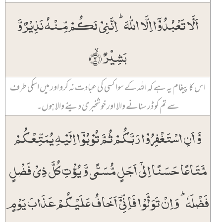
اَلَّا تَعۡبُدُوۡۤا اِلَّا اللّٰہَ ؕ اِنَّنِیۡ لَکُمۡ مِّنۡہُ نَذِیۡرٌ وَّ
بَشِیۡرٌ ۙ﴿۲﴾
اس کا پیغام یہ ہے کہ اللہ کے سوا کسی کی عبادت نہ کرو اور میں اسکی طرف
سے تم کو ڈر سنانے والا اور خوشخبری دینے والا ہوں۔
وَّ اَنِ اسۡتَغۡفِرُوۡا رَبَّکُمۡ ثُمَّ تُوۡبُوۡۤا اِلَیۡہِ یُمَتِّعۡکُمۡ
مَّتَاعًا حَسَنًا اِلٰۤی اَجَلٍ مُّسَمًّی وَّ یُؤۡتِ کُلَّ ذِیۡ فَضۡلٍ
فَضۡلَہٗ ؕ وَ اِنۡ تَوَلَّوۡا فَاِنِّیۡۤ اَخَافُ عَلَیۡکُمۡ عَذَابَ یَوۡمٍ