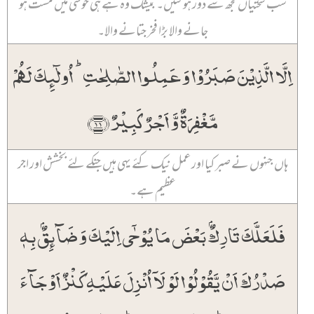
سب سختیاں مجھ سے دور ہو گئیں۔ بیشک وہ ہے ہی خوشی میں مست ہو
جانے والا بڑا فخر جتانے والا۔
اِلَّا الَّذِیۡنَ صَبَرُوۡا وَ عَمِلُوا الصّٰلِحٰتِ ؕ اُولٰٓئِکَ لَہُمۡ
مَّغۡفِرَۃٌ وَّ اَجۡرٌ کَبِیۡرٌ ﴿۱۱﴾
ہاں جنہوں نے صبر کیا اور عمل نیک کئے یہی ہیں جنکے لئے بخشش اور اجر
عظیم ہے۔
فَلَعَلَّکَ تَارِکٌۢ بَعۡضَ مَا یُوۡحٰۤی اِلَیۡکَ وَ ضَآئِقٌۢ بِہٖ
صَدۡرُکَ اَنۡ یَّقُوۡلُوۡا لَوۡ لَاۤ اُنۡزِلَ عَلَیۡہِ کَنۡزٌ اَوۡ جَآءَ