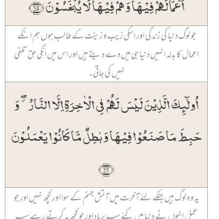
اَعۡمَالَہُمۡ فِیۡہَا وَ ہُمۡ فِیۡہَا لَا یُبۡخَسُوۡنَ ﴿۱۵﴾
جو لوگ دنیا کی زندگی اور اسکی زیب و زینت کے طالب ہوں ہم انکے
اعمال کا بدلہ انہیں دنیا ہی میں دے دیتے ہیں اور اس میں انکی حق تلفی
نہیں کی جاتی۔
اُولٰٓئِکَ الَّذِیۡنَ لَیۡسَ لَہُمۡ فِی الۡاٰخِرَۃِ اِلَّا النَّارُ ۫ۖ وَ
حَبِطَ مَا صَنَعُوۡا فِیۡہَا وَ بٰطِلٌ مَّا کَانُوۡا یَعۡمَلُوۡنَ
﴿۱۶﴾
یہ وہ لوگ ہیں جنکے لئے آخرت میں آتش جہنم کے سوا اور کچھ نہیں اور جو
عمل انہوں نے دنیا میں کئے سب برباد اور جو کچھ یہ کرتے رہے سب