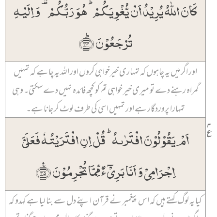
کَانَ اللّٰہُ یُرِیۡدُ اَنۡ یُّغۡوِیَکُمۡ ؕ ہُوَ رَبُّکُمۡ ۟ وَ اِلَیۡہِ
تُرۡجَعُوۡنَ ﴿ؕ۳۴﴾
اور اگر میں یہ چاہوں کہ تمہاری خیرخواہی کروں اور اللہ یہ چاہے کہ تمہیں
گمراہ رہنے دے تو میری خیر خواہی تم کو کچھ فائدہ نہیں دے سکتی۔ وہی
تمہارا پروردگار ہے اور تمہیں اسی کی طرف لوٹ کر جانا ہے۔
۳
٪
اَمۡ یَقُوۡلُوۡنَ افۡتَرٰىہُ ؕ قُلۡ اِنِ افۡتَرَیۡتُہٗ فَعَلَیَّ
اِجۡرَامِیۡ وَ اَنَا بَرِیۡٓءٌ مِّمَّا تُجۡرِمُوۡنَ ﴿٪۳۵﴾
کیا یہ لوگ کہتے ہیں کہ اس پیغمبر نے قرآن اپنے دل سے بنا لیا ہے کہدو کہ