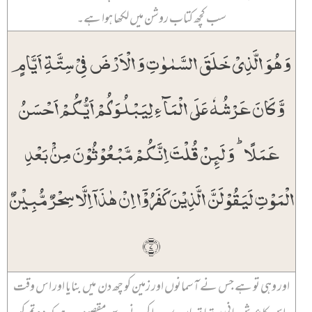
سب کچھ کتاب روشن میں لکھا ہوا ہے۔
وَ ہُوَ الَّذِیۡ خَلَقَ السَّمٰوٰتِ وَ الۡاَرۡضَ فِیۡ سِتَّۃِ اَیَّامٍ
وَّ کَانَ عَرۡشُہٗ عَلَی الۡمَآءِ لِیَبۡلُوَکُمۡ اَیُّکُمۡ اَحۡسَنُ
عَمَلًا ؕ وَ لَئِنۡ قُلۡتَ اِنَّکُمۡ مَّبۡعُوۡثُوۡنَ مِنۡۢ بَعۡدِ
الۡمَوۡتِ لَیَقُوۡلَنَّ الَّذِیۡنَ کَفَرُوۡۤا اِنۡ ہٰذَاۤ اِلَّا سِحۡرٌ مُّبِیۡنٌ
﴿۷﴾
اور وہی تو ہے جس نے آسمانوں اور زمین کو چھ دن میں بنایا اور اس وقت