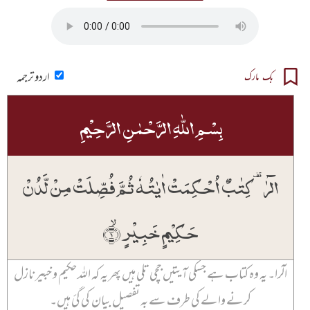
اردو ترجمہ
بک مارک
بِسۡمِ اللّٰہِ الرَّحۡمٰنِ الرَّحِیۡمِ
الٓرٰ ۟ کِتٰبٌ اُحۡکِمَتۡ اٰیٰتُہٗ ثُمَّ فُصِّلَتۡ مِنۡ لَّدُنۡ
حَکِیۡمٍ خَبِیۡرٍ ۙ﴿۱﴾
الٓرا۔ یہ وہ کتاب ہے جسکی آیتیں جچی تلی ہیں پھر یہ کہ اللہ حکیم و خبیر نازل
کرنے والے کی طرف سے بہ تفصیل بیان کی گئ ہیں۔