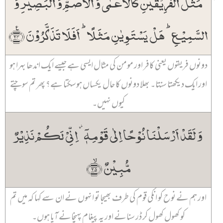
٪
مَثَلُ الۡفَرِیۡقَیۡنِ کَالۡاَعۡمٰی وَ الۡاَصَمِّ وَ الۡبَصِیۡرِ وَ
السَّمِیۡعِ ؕ ہَلۡ یَسۡتَوِیٰنِ مَثَلًا ؕ اَفَلَا تَذَکَّرُوۡنَ ﴿٪۲۴﴾
دونوں فریقوں یعنی کافر اور مومن کی مثال ایسی ہے جیسے ایک اندھا بہرا ہو
اور ایک دیکھتا سنتا۔ بھلا دونوں کا حال یکساں ہو سکتا ہے؟ پھر تم سوچتے
کیوں نہیں۔
وَ لَقَدۡ اَرۡسَلۡنَا نُوۡحًا اِلٰی قَوۡمِہٖۤ ۫ اِنِّیۡ لَکُمۡ نَذِیۡرٌ
مُّبِیۡنٌ ﴿ۙ۲۵﴾
اور ہم نے نوح کو انکی قوم کی طرف بھیجا تو انہوں نے ان سے کہا کہ میں تم
کو کھول کھول کر ڈر سنانے اور یہ پیغام پہنچانے آیا ہوں۔