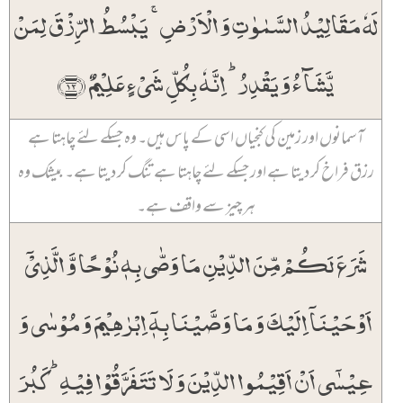
لَہٗ مَقَالِیۡدُ السَّمٰوٰتِ وَ الۡاَرۡضِ ۚ یَبۡسُطُ الرِّزۡقَ لِمَنۡ
یَّشَآءُ وَ یَقۡدِرُ ؕ اِنَّہٗ بِکُلِّ شَیۡءٍ عَلِیۡمٌ ﴿۱۲﴾
آسمانوں اور زمین کی کنجیاں اسی کے پاس ہیں۔ وہ جسکے لئے چاہتا ہے
رزق فراخ کر دیتا ہے اور جسکے لئے چاہتا ہے تنگ کر دیتا ہے۔ بیشک وہ
ہر چیز سے واقف ہے۔
شَرَعَ لَکُمۡ مِّنَ الدِّیۡنِ مَا وَصّٰی بِہٖ نُوۡحًا وَّ الَّذِیۡۤ
اَوۡحَیۡنَاۤ اِلَیۡکَ وَ مَا وَصَّیۡنَا بِہٖۤ اِبۡرٰہِیۡمَ وَ مُوۡسٰی وَ
عِیۡسٰۤی اَنۡ اَقِیۡمُوا الدِّیۡنَ وَ لَا تَتَفَرَّقُوۡا فِیۡہِ ؕ کَبُرَ