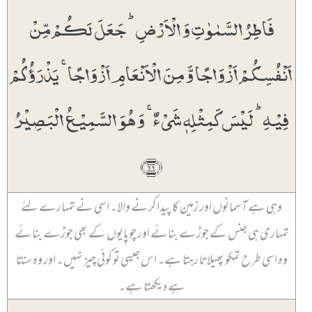
فَاطِرُ السَّمٰوٰتِ وَ الۡاَرۡضِ ؕ جَعَلَ لَکُمۡ مِّنۡ
اَنۡفُسِکُمۡ اَزۡوَاجًا وَّ مِنَ الۡاَنۡعَامِ اَزۡوَاجًا ۚ یَذۡرَؤُکُمۡ
فِیۡہِ ؕ لَیۡسَ کَمِثۡلِہٖ شَیۡءٌ ۚ وَ ہُوَ السَّمِیۡعُ الۡبَصِیۡرُ
﴿۱۱﴾
وہی ہے آسمانوں اور زمین کا پیدا کرنے والا۔ اسی نے تمہارے لئے
تمہاری ہی جنس کے جوڑے بنائے اور چوپایوں کے بھی جوڑے بنائے
وہ اسی طرح تمکو پھیلاتا رہتا ہے۔ اس جیسی تو کوئی چیز نہیں۔ اور وہ سنتا
ہے دیکھتا ہے۔