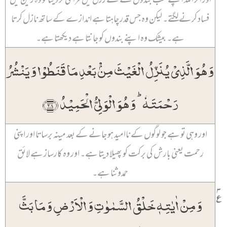
فساد کرنے لگتے۔ لیکن وہ جس قدر چاہتا ہے اندازے کے ساتھ نازل کرتا
ہے۔ بیشک وہ اپنے بندوں کو جانتا ہے دیکھتا ہے۔
وَ ہُوَ الَّذِیۡ یُنَزِّلُ الۡغَیۡثَ مِنۡۢ بَعۡدِ مَا قَنَطُوۡا وَ یَنۡشُرُ
رَحۡمَتَہٗ ؕ وَ ہُوَ الۡوَلِیُّ الۡحَمِیۡدُ ﴿۲۸﴾
اور وہی تو ہے جو لوگوں کے ناامید ہو جانے کے بعد مینہ برساتا اور اپنی
رحمت یعنی بارش کی برکت کو پھیلا دیتا ہے۔ اور وہ کارساز ہے لائق
حمدوثنا ہے۔
۳
٪
وَ مِنۡ اٰیٰتِہٖ خَلۡقُ السَّمٰوٰتِ وَ الۡاَرۡضِ وَ مَا بَثَّ