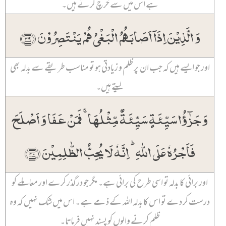
ہے اس میں سے خرچ کرتے ہیں۔
وَ الَّذِیۡنَ اِذَاۤ اَصَابَہُمُ الۡبَغۡیُ ہُمۡ یَنۡتَصِرُوۡنَ ﴿۳۹﴾
اور جو ایسے ہیں کہ جب ان پر ظلم و زیادتی ہو تو مناسب طریقے سے بدلہ بھی
لیتے ہیں۔
وَ جَزٰٓؤُا سَیِّئَۃٍ سَیِّئَۃٌ مِّثۡلُہَا ۚ فَمَنۡ عَفَا وَ اَصۡلَحَ
فَاَجۡرُہٗ عَلَی اللّٰہِ ؕ اِنَّہٗ لَا یُحِبُّ الظّٰلِمِیۡنَ ﴿۴۰﴾
اور برائی کا بدلہ تو اسی طرح کی برائی ہے۔ مگر جو درگذر کرے اور معاملے کو
درست کر دے تو اس کا بدلہ اللہ کے ذمے ہے۔ اس میں شک نہیں کہ وہ
ظلم کرنے والوں کو پسند نہیں فرماتا۔