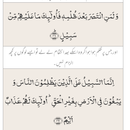
وَ لَمَنِ انۡتَصَرَ بَعۡدَ ظُلۡمِہٖ فَاُولٰٓئِکَ مَا عَلَیۡہِمۡ مِّنۡ
سَبِیۡلٍ ﴿ؕ۴۱﴾
اور جس پر ظلم ہوا ہو اگر وہ اسکے بعد انتقام لے لے تو ایسے لوگوں پر کچھ
الزام نہیں۔
اِنَّمَا السَّبِیۡلُ عَلَی الَّذِیۡنَ یَظۡلِمُوۡنَ النَّاسَ وَ
یَبۡغُوۡنَ فِی الۡاَرۡضِ بِغَیۡرِ الۡحَقِّ ؕ اُولٰٓئِکَ لَہُمۡ عَذَابٌ
اَلِیۡمٌ ﴿۴۲﴾