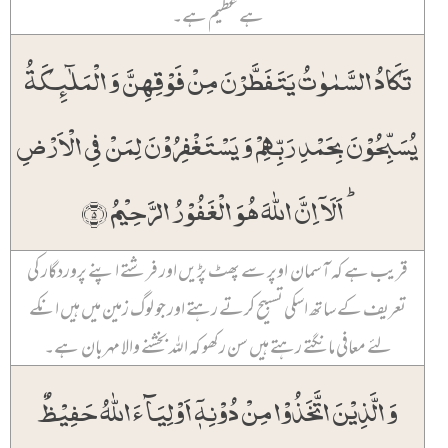
ہے عظیم ہے۔
تَکَادُ السَّمٰوٰتُ یَتَفَطَّرۡنَ مِنۡ فَوۡقِہِنَّ وَ الۡمَلٰٓئِکَۃُ
یُسَبِّحُوۡنَ بِحَمۡدِ رَبِّہِمۡ وَ یَسۡتَغۡفِرُوۡنَ لِمَنۡ فِی الۡاَرۡضِ
ؕ اَلَاۤ اِنَّ اللّٰہَ ہُوَ الۡغَفُوۡرُ الرَّحِیۡمُ ﴿۵﴾
قریب ہے کہ آسمان اوپر سے پھٹ پڑیں اور فرشتے اپنے پروردگار کی
تعریف کے ساتھ اسکی تسبیح کرتے رہتے اور جو لوگ زمین میں ہیں انکے
لئے معافی مانگتے رہتے ہیں سن رکھو کہ اللہ بخشنے والا مہربان ہے۔
وَ الَّذِیۡنَ اتَّخَذُوۡا مِنۡ دُوۡنِہٖۤ اَوۡلِیَآءَ اللّٰہُ حَفِیۡظٌ