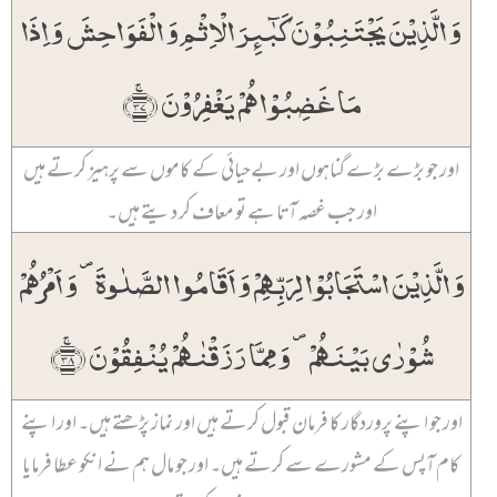
وَ الَّذِیۡنَ یَجۡتَنِبُوۡنَ کَبٰٓئِرَ الۡاِثۡمِ وَ الۡفَوَاحِشَ وَ اِذَا
مَا غَضِبُوۡا ہُمۡ یَغۡفِرُوۡنَ ﴿ۚ۳۷﴾
اور جو بڑے بڑے گناہوں اور بےحیائی کے کاموں سے پرہیز کرتے ہیں
اور جب غصہ آتا ہے تو معاف کر دیتے ہیں۔
وَ الَّذِیۡنَ اسۡتَجَابُوۡا لِرَبِّہِمۡ وَ اَقَامُوا الصَّلٰوۃَ ۪ وَ اَمۡرُہُمۡ
شُوۡرٰی بَیۡنَہُمۡ ۪ وَ مِمَّا رَزَقۡنٰہُمۡ یُنۡفِقُوۡنَ ﴿ۚ۳۸﴾
اور جو اپنے پروردگار کا فرمان قبول کرتے ہیں اور نماز پڑھتے ہیں۔ اور اپنے
کام آپس کے مشورے سے کرتے ہیں۔ اور جو مال ہم نے انکو عطا فرمایا