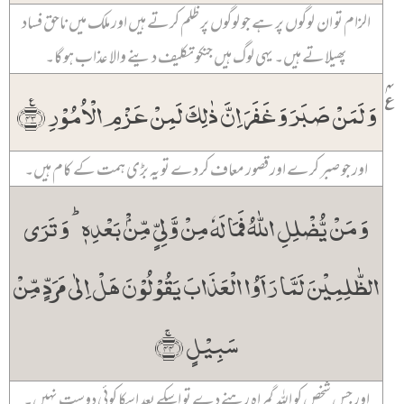
الزام تو ان لوگوں پر ہے جو لوگوں پر ظلم کرتے ہیں اور ملک میں ناحق فساد
پھیلاتے ہیں۔ یہی لوگ ہیں جنکو تکلیف دینے والا عذاب ہو گا۔
۴
٪
وَ لَمَنۡ صَبَرَ وَ غَفَرَ اِنَّ ذٰلِکَ لَمِنۡ عَزۡمِ الۡاُمُوۡرِ ﴿٪۴۳﴾
اور جو صبر کرے اور قصور معاف کر دے تو یہ بڑی ہمت کے کام ہیں۔
وَ مَنۡ یُّضۡلِلِ اللّٰہُ فَمَا لَہٗ مِنۡ وَّلِیٍّ مِّنۡۢ بَعۡدِہٖ ؕ وَ تَرَی
الظّٰلِمِیۡنَ لَمَّا رَاَوُا الۡعَذَابَ یَقُوۡلُوۡنَ ہَلۡ اِلٰی مَرَدٍّ مِّنۡ
سَبِیۡلٍ ﴿ۚ۴۴﴾
اور جس شخص کو اللہ گمراہ رہنے دے تو اسکے بعد اسکا کوئی دوست نہیں۔