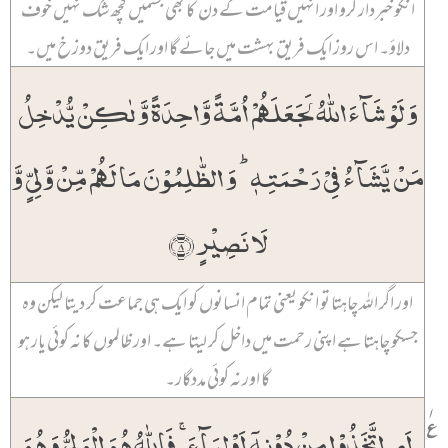
انکو خبردار کرو اور انہیں قیامت کے دن کا بھی جسمیں کچھ شک نہیں خوف
دلاؤ۔ اس روز ایک فریق بہشت میں جائے گا اور ایک فریق دوزخ میں۔
وَ لَوۡ شَآءَ اللّٰہُ لَجَعَلَہُمۡ اُمَّۃً وَّاحِدَۃً وَّ لٰکِنۡ یُّدۡخِلُ
مَنۡ یَّشَآءُ فِیۡ رَحۡمَتِہٖ ؕ وَ الظّٰلِمُوۡنَ مَا لَہُمۡ مِّنۡ وَّلِیٍّ وَّ
لَا نَصِیۡرٍ ﴿۸﴾
اور اگر اللہ چاہتا تو انکو یعنی تمام انسانوں کو ایک ہی جماعت کر دیتا لیکن وہ
جسکو چاہتا ہے اپنی رحمت میں داخل کر لیتا ہے۔ اور ظالموں کا نہ کوئی یار ہو
گا اور نہ کوئی مددگار۔
۱
اَمِ اتَّخَذُوۡا مِنۡ دُوۡنِہٖۤ اَوۡلِیَآءَ ۚ فَاللّٰہُ ہُوَ الۡوَلِیُّ وَ ہُوَ