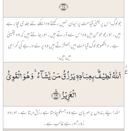
﴿۱۸﴾
جو لوگ اس پر یعنی قیامت پر ایمان نہیں رکھتے وہ اسکے لئے جلدی مچا رہے
ہیں۔ اور جو مومن ہیں وہ اس سے ڈرتے ہیں۔ اور جانتے ہیں کہ وہ یقینی
ہے۔ دیکھو جو لوگ قیامت میں جھگڑتے ہیں وہ پرلے درجے کی گمراہی
میں ہیں۔
۲
٪
اَللّٰہُ لَطِیۡفٌۢ بِعِبَادِہٖ یَرۡزُقُ مَنۡ یَّشَآءُ ۚ وَ ہُوَ الۡقَوِیُّ
الۡعَزِیۡزُ ﴿٪۱۹﴾
اللہ اپنے بندوں پر مہربان ہے وہ جسکو چاہتا ہے رزق دیتا ہے۔ اور وہ
زورآور ہے غالب ہے۔