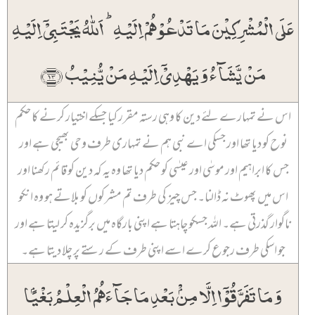
عَلَی الۡمُشۡرِکِیۡنَ مَا تَدۡعُوۡہُمۡ اِلَیۡہِ ؕ اَللّٰہُ یَجۡتَبِیۡۤ اِلَیۡہِ
مَنۡ یَّشَآءُ وَ یَہۡدِیۡۤ اِلَیۡہِ مَنۡ یُّنِیۡبُ ﴿۱۳﴾
اس نے تمہارے لئے دین کا وہی رستہ مقرر کیا جسکے اختیار کرنے کا حکم
نوح کو دیا تھا اور جسکی اے نبی ہم نے تمہاری طرف وحی بھیجی ہے اور
جس کا ابراہیم اور موسٰی اور عیسٰی کو حکم دیا تھا وہ یہ کہ دین کو قائم رکھنا اور
اس میں پھوٹ نہ ڈالنا۔ جس چیز کی طرف تم مشرکوں کو بلاتے ہو وہ انکو
ناگوار گذرتی ہے۔ اللہ جسکو چاہتا ہے اپنی بارگاہ میں برگزیدہ کر لیتا ہے اور
جو اسکی طرف رجوع کرے اسے اپنی طرف کے رستے پر چلا دیتا ہے۔
وَ مَا تَفَرَّقُوۡۤا اِلَّا مِنۡۢ بَعۡدِ مَا جَآءَہُمُ الۡعِلۡمُ بَغۡیًۢا