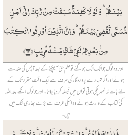
بَیۡنَہُمۡ ؕ وَ لَوۡ لَا کَلِمَۃٌ سَبَقَتۡ مِنۡ رَّبِّکَ اِلٰۤی اَجَلٍ
مُّسَمًّی لَّقُضِیَ بَیۡنَہُمۡ ؕ وَ اِنَّ الَّذِیۡنَ اُوۡرِثُوا الۡکِتٰبَ
مِنۡۢ بَعۡدِہِمۡ لَفِیۡ شَکٍّ مِّنۡہُ مُرِیۡبٍ ﴿۱۴﴾
اور وہ لوگ جو الگ الگ ہو گئے تو علم حق آ چکنے کے بعد آپس کی ضد سے
ہوئے اور اگر تمہارے پروردگار کی طرف سے ایک وقت مقرر تک کے
لئے بات نہ ٹھہر چکی ہوتی تو ان میں فیصلہ کر دیا جاتا۔ اور جو لوگ انکے بعد اللہ
کی کتاب کے وارث ہوئے وہ اسکی طرف سے بڑے بھاری شک میں
ہیں۔
فَلِذٰلِکَ فَادۡعُ ۚ وَ اسۡتَقِمۡ کَمَاۤ اُمِرۡتَ ۚ وَ لَا تَتَّبِعۡ