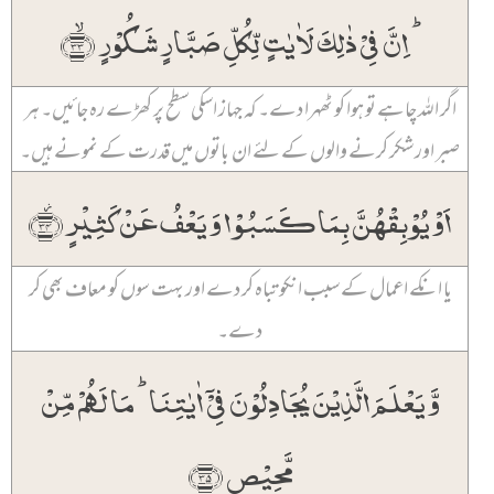
ؕ اِنَّ فِیۡ ذٰلِکَ لَاٰیٰتٍ لِّکُلِّ صَبَّارٍ شَکُوۡرٍ ﴿ۙ۳۳﴾
اگر اللہ چاہے تو ہوا کو ٹھہرا دے۔ کہ جہاز اسکی سطح پر کھڑے رہ جائیں۔ ہر
صبر اور شکر کرنے والوں کے لئے ان باتوں میں قدرت کے نمونے ہیں۔
اَوۡ یُوۡبِقۡہُنَّ بِمَا کَسَبُوۡا وَ یَعۡفُ عَنۡ کَثِیۡرٍ ﴿۫۳۴﴾
یا انکے اعمال کے سبب انکو تباہ کر دے اور بہت سوں کو معاف بھی کر
دے۔
وَّ یَعۡلَمَ الَّذِیۡنَ یُجَادِلُوۡنَ فِیۡۤ اٰیٰتِنَا ؕ مَا لَہُمۡ مِّنۡ
مَّحِیۡصٍ ﴿۳۵﴾