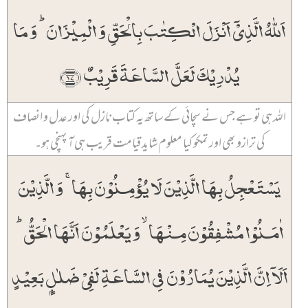
اَللّٰہُ الَّذِیۡۤ اَنۡزَلَ الۡکِتٰبَ بِالۡحَقِّ وَ الۡمِیۡزَانَ ؕ وَ مَا
یُدۡرِیۡکَ لَعَلَّ السَّاعَۃَ قَرِیۡبٌ ﴿۱۷﴾
اللہ ہی تو ہے جس نے سچائی کے ساتھ یہ کتاب نازل کی اور عدل و انصاف
کی ترازو بھی اور تمکو کیا معلوم شاید قیامت قریب ہی آ پہنچی ہو۔
یَسۡتَعۡجِلُ بِہَا الَّذِیۡنَ لَا یُؤۡمِنُوۡنَ بِہَا ۚ وَ الَّذِیۡنَ
اٰمَنُوۡا مُشۡفِقُوۡنَ مِنۡہَا ۙ وَ یَعۡلَمُوۡنَ اَنَّہَا الۡحَقُّ ؕ
اَلَاۤ اِنَّ الَّذِیۡنَ یُمَارُوۡنَ فِی السَّاعَۃِ لَفِیۡ ضَلٰلٍۭ بَعِیۡدٍ