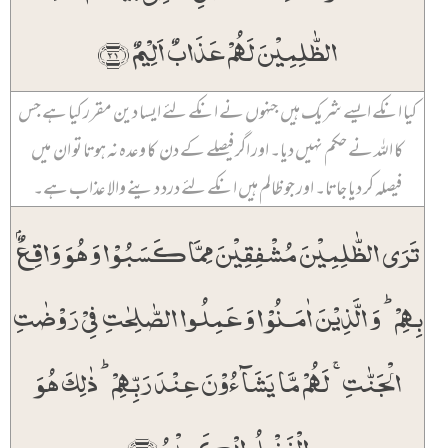
الظّٰلِمِیۡنَ لَہُمۡ عَذَابٌ اَلِیۡمٌ ﴿۲۱﴾
کیا انکے ایسے شریک ہیں جنہوں نے انکے لئے ایسا دین مقرر کیا ہے جس
کا اللہ نے حکم نہیں دیا۔ اور اگر فیصلے کے دن کا وعدہ نہ ہوتا تو ان میں
فیصلہ کر دیا جاتا۔ اور جو ظالم ہیں انکے لئے درد دینے والا عذاب ہے۔
تَرَی الظّٰلِمِیۡنَ مُشۡفِقِیۡنَ مِمَّا کَسَبُوۡا وَ ہُوَ وَاقِعٌۢ
بِہِمۡ ؕ وَ الَّذِیۡنَ اٰمَنُوۡا وَ عَمِلُوا الصّٰلِحٰتِ فِیۡ رَوۡضٰتِ
الۡجَنّٰتِ ۚ لَہُمۡ مَّا یَشَآءُوۡنَ عِنۡدَ رَبِّہِمۡ ؕ ذٰلِکَ ہُوَ
الۡفَضۡلُ الۡکَبِیۡرُ ﴿۲۲﴾