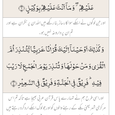
عَلَیۡہِمۡ ۫ۖ وَ مَاۤ اَنۡتَ عَلَیۡہِمۡ بِوَکِیۡلٍ ﴿۶﴾
اور جن لوگوں نے اسکے سوا کارساز بنا رکھے ہیں اللہ ان پر نگران ہے اور
تم ان پر داروغہ نہیں ہو۔
وَ کَذٰلِکَ اَوۡحَیۡنَاۤ اِلَیۡکَ قُرۡاٰنًا عَرَبِیًّا لِّتُنۡذِرَ اُمَّ
الۡقُرٰی وَ مَنۡ حَوۡلَہَا وَ تُنۡذِرَ یَوۡمَ الۡجَمۡعِ لَا رَیۡبَ
فِیۡہِ ؕ فَرِیۡقٌ فِی الۡجَنَّۃِ وَ فَرِیۡقٌ فِی السَّعِیۡرِ ﴿۷﴾
اور اسی طرح ہم نے تمہارے پاس قرآن عربی بھیجا ہے تاکہ تم اس
مرکزی شہر یعنی مکے کے رہنے والوں کو اور جو لوگ اسکے اردگرد رہتے ہیں