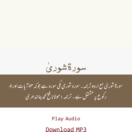
سورۃ شوریٰ
سورۃ شوریٰ مع اردو ترجمہ۔ سورہ شوریٰ مکی سورہ ہے جو کہ ۵۳ آیات اور ۵
رکوع پر مشتمل ہے۔ ترجمہ: مولانا فتح محمد جالندھری
Play Audio
Download MP3