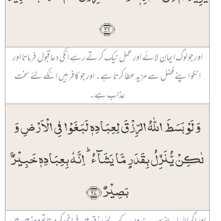
﴿۲۶﴾
اور جو لوگ ایمان لائے اور عمل نیک کرتے رہے انکی دعا قبول فرماتا اور
انکو اپنے فضل سے مزید عطا کرتا ہے۔ اور جو کافر ہیں انکے لئے سخت
عذاب ہے۔
وَ لَوۡ بَسَطَ اللّٰہُ الرِّزۡقَ لِعِبَادِہٖ لَبَغَوۡا فِی الۡاَرۡضِ وَ
لٰکِنۡ یُّنَزِّلُ بِقَدَرٍ مَّا یَشَآءُ ؕ اِنَّہٗ بِعِبَادِہٖ خَبِیۡرٌۢ
بَصِیۡرٌ ﴿۲۷﴾
اور اگر اللہ اپنے سب بندوں کے لئے رزق میں فراخی کر دیتا تو وہ زمین میں