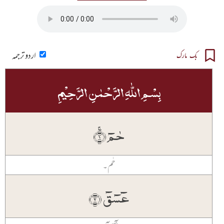
اردو ترجمہ
بک مارک
بِسۡمِ اللّٰہِ الرَّحۡمٰنِ الرَّحِیۡمِ
حٰمٓ ۚ﴿۱﴾
حٰم۔
عٓسٓقٓ ﴿۲﴾