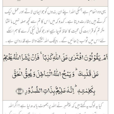
یہی وہ انعام ہے جسکی اللہ اپنے ان بندوں کو جو ایمان لاتے اور عمل نیک
کرتے ہیں بشارت دیتا ہے۔ کہدو کہ میں اس کا تم سے کچھ صلہ نہیں مانگتا
مگر تم کو قرابت کی محبت کا لحاظ تو چاہیے اور جو کوئی نیکی کرے گا ہم اسکے
لئے اس میں ثواب بڑھائیں گے۔ بیشک اللہ بخشنے والا ہے قدردان ہے۔
اَمۡ یَقُوۡلُوۡنَ افۡتَرٰی عَلَی اللّٰہِ کَذِبًا ۚ فَاِنۡ یَّشَاِ اللّٰہُ یَخۡتِمۡ
عَلٰی قَلۡبِکَ ؕ وَ یَمۡحُ اللّٰہُ الۡبَاطِلَ وَ یُحِقُّ الۡحَقَّ
بِکَلِمٰتِہٖ ؕ اِنَّہٗ عَلِیۡمٌۢ بِذَاتِ الصُّدُوۡرِ ﴿۲۴﴾
کیا یہ لوگ یہ کہتے ہیں کہ پیغمبر نے اللہ پر جھوٹ باندھ لیا ہے؟ اگر اللہ