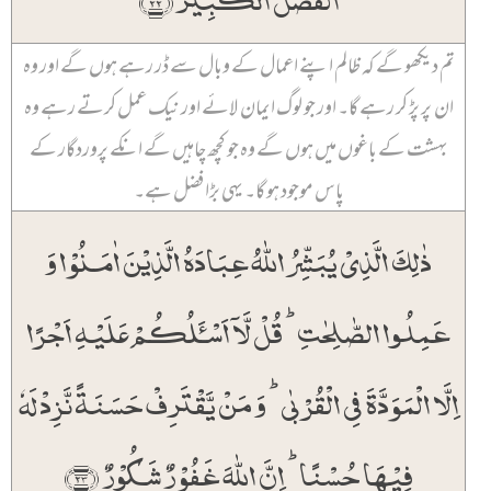
تم دیکھو گے کہ ظالم اپنے اعمال کے وبال سے ڈر رہے ہوں گے اور وہ
ان پر پڑ کر رہے گا۔ اور جو لوگ ایمان لائے اور نیک عمل کرتے رہے وہ
بہشت کے باغوں میں ہوں گے وہ جو کچھ چاہیں گے انکے پروردگار کے
پاس موجود ہو گا۔ یہی بڑا فضل ہے۔
ذٰلِکَ الَّذِیۡ یُبَشِّرُ اللّٰہُ عِبَادَہُ الَّذِیۡنَ اٰمَنُوۡا وَ
عَمِلُوا الصّٰلِحٰتِ ؕ قُلۡ لَّاۤ اَسۡـَٔلُکُمۡ عَلَیۡہِ اَجۡرًا
اِلَّا الۡمَوَدَّۃَ فِی الۡقُرۡبٰی ؕ وَ مَنۡ یَّقۡتَرِفۡ حَسَنَۃً نَّزِدۡ لَہٗ
فِیۡہَا حُسۡنًا ؕ اِنَّ اللّٰہَ غَفُوۡرٌ شَکُوۡرٌ ﴿۲۳﴾