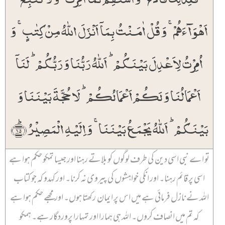
اَہۡوَآءَہُمۡ ۚ وَ قُلۡ اٰمَنۡتُ بِمَاۤ اَنۡزَلَ اللّٰہُ مِنۡ کِتٰبٍ ۚ وَ
اُمِرۡتُ لِاَعۡدِلَ بَیۡنَکُمۡ ؕ اَللّٰہُ رَبُّنَا وَ رَبُّکُمۡ ؕ لَنَاۤ
اَعۡمَالُنَا وَ لَکُمۡ اَعۡمَالُکُمۡ ؕ لَا حُجَّۃَ بَیۡنَنَا وَ
بَیۡنَکُمۡ ؕ اَللّٰہُ یَجۡمَعُ بَیۡنَنَا ۚ وَ اِلَیۡہِ الۡمَصِیۡرُ ﴿ؕ۱۵﴾
تو اے نبی اسی دین کی طرف لوگوں کو بلاتے رہنا اور جیسا تمکو حکم ہوا ہے
اسی پر قائم رہنا۔ اور انکی خواہشوں کی پیروی نہ کرنا۔ اور کہدو کہ جو کتاب
اللہ نے نازل فرمائی ہے میں اس پر ایمان رکھتا ہوں۔ اور مجھے حکم ہوا ہے
کہ تم میں انصاف کروں۔ اللہ ہی ہمارا اور تمہارا پروردگار ہے۔ ہمکو