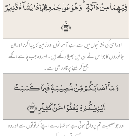
فِیۡہِمَا مِنۡ دَآبَّۃٍ ؕ وَ ہُوَ عَلٰی جَمۡعِہِمۡ اِذَا یَشَآءُ قَدِیۡرٌ
﴿٪۲۹﴾
اور اسی کی نشانیوں میں سے ہے آسمانوں اور زمین کا پیدا کرنا اور ان
جانوروں کا جو اس نے ان میں پھیلا رکھے ہیں۔ اور وہ جب چاہے انکے
جمع کر لینے پر قادر بھی ہے۔
وَ مَاۤ اَصَابَکُمۡ مِّنۡ مُّصِیۡبَۃٍ فَبِمَا کَسَبَتۡ
اَیۡدِیۡکُمۡ وَ یَعۡفُوۡا عَنۡ کَثِیۡرٍ ﴿ؕ۳۰﴾
اور جو مصیبت تم پر واقع ہوتی ہے سو تمہارے اپنے کرتوتوں سے اور وہ