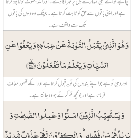
چاہے تو اے نبی تمہارے دل پر مہر لگا دے۔ اور اللہ جھوٹ کو نابود کرتا
ہے اور اپنی باتوں سے حق کو ثابت کرتا ہے۔ بیشک وہ دلوں کی باتوں
تک سے واقف ہے۔
وَ ہُوَ الَّذِیۡ یَقۡبَلُ التَّوۡبَۃَ عَنۡ عِبَادِہٖ وَ یَعۡفُوۡا عَنِ
السَّیِّاٰتِ وَ یَعۡلَمُ مَا تَفۡعَلُوۡنَ ﴿ۙ۲۵﴾
اور وہی تو ہے جو اپنے بندوں کی توبہ قبول کرتا ہے اور انکے قصور معاف
فرماتا ہے اور جو کچھ تم کرتے ہو وہ جانتا ہے۔
وَ یَسۡتَجِیۡبُ الَّذِیۡنَ اٰمَنُوۡا وَ عَمِلُوا الصّٰلِحٰتِ وَ
یَزِیۡدُہُمۡ مِّنۡ فَضۡلِہٖ ؕ وَ الۡکٰفِرُوۡنَ لَہُمۡ عَذَابٌ شَدِیۡدٌ