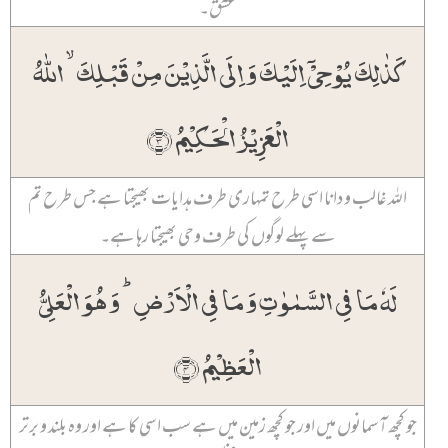
عٓسٓقٓ۔
کَذٰلِکَ یُوۡحِیۡۤ اِلَیۡکَ وَ اِلَی الَّذِیۡنَ مِنۡ قَبۡلِکَ ۙ اللّٰہُ
الۡعَزِیۡزُ الۡحَکِیۡمُ ﴿۳﴾
اللہ غالب و دانا اسی طرح تمہاری طرف ہدایات بھیجتا ہے جس طرح تم
سے پہلے لوگوں کی طرف وحی بھیجتا رہا ہے۔
لَہٗ مَا فِی السَّمٰوٰتِ وَ مَا فِی الۡاَرۡضِ ؕ وَ ہُوَ الۡعَلِیُّ
الۡعَظِیۡمُ ﴿۴﴾
جو کچھ آسمانوں میں اور جو کچھ زمین میں ہے سب اسی کا ہے اور وہ بلند و برتر