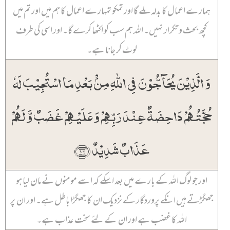
ہمارے اعمال کا بدلہ ملے گا اور تمکو تمہارے اعمال کا ہم میں اور تم میں
کچھ بحث و تکرار نہیں۔ اللہ ہم سب کو اکٹھا کرے گا۔ اور اسی کی طرف
لوٹ کر جانا ہے۔
وَ الَّذِیۡنَ یُحَآجُّوۡنَ فِی اللّٰہِ مِنۡۢ بَعۡدِ مَا اسۡتُجِیۡبَ لَہٗ
حُجَّتُہُمۡ دَاحِضَۃٌ عِنۡدَ رَبِّہِمۡ وَ عَلَیۡہِمۡ غَضَبٌ وَّ لَہُمۡ
عَذَابٌ شَدِیۡدٌ ﴿۱۶﴾
اور جو لوگ اللہ کے بارے میں بعد اسکے کہ اسے مومنوں نے مان لیا ہو
جھگڑتے ہیں انکے پروردگار کے نزدیک ان کا جھگڑا باطل ہے۔ اور ان پر
اللہ کا غضب ہے اور ان کے لئے سخت عذاب ہے۔