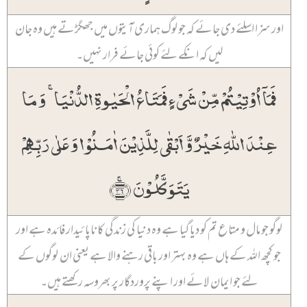
اور سزا اسلئے دی جائے کہ جو لوگ ہماری آیتوں میں جھگڑتے ہیں وہ جان
لیں کہ انکے لئے کوئی جائے فرار نہیں۔
فَمَاۤ اُوۡتِیۡتُمۡ مِّنۡ شَیۡءٍ فَمَتَاعُ الۡحَیٰوۃِ الدُّنۡیَا ۚ وَ مَا
عِنۡدَ اللّٰہِ خَیۡرٌ وَّ اَبۡقٰی لِلَّذِیۡنَ اٰمَنُوۡا وَ عَلٰی رَبِّہِمۡ
یَتَوَکَّلُوۡنَ ﴿ۚ۳۶﴾
لوگو جو مال و متاع تم کو دیا گیا ہے وہ دنیا کی زندگی کا ناپائیدار فائدہ ہے اور
جو کچھ اللہ کے ہاں ہے وہ بہتر اور باقی رہنے والا ہے یعنی ان لوگوں کے
لئے جو ایمان لائے اور اپنے پروردگار پر بھروسہ رکھتے ہیں۔