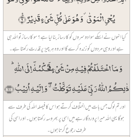
٪
یُحۡیِ الۡمَوۡتٰی ۫ وَ ہُوَ عَلٰی کُلِّ شَیۡءٍ قَدِیۡرٌ ٪﴿۹﴾
کیا انہوں نے اسکے سوا دوسروں کو کارساز بنا لیا ہے؟ سو کارساز تو اللہ ہی
ہے اور وہی مردوں کو زندہ کرے گا اور وہ ہر چیز پر قدرت رکھتا ہے۔
وَ مَا اخۡتَلَفۡتُمۡ فِیۡہِ مِنۡ شَیۡءٍ فَحُکۡمُہٗۤ اِلَی اللّٰہِ ؕ
ذٰلِکُمُ اللّٰہُ رَبِّیۡ عَلَیۡہِ تَوَکَّلۡتُ ٭ۖ وَ اِلَیۡہِ اُنِیۡبُ ﴿۱۰﴾
اور تم لوگ جس بات میں اختلاف کرتے ہو اس کا فیصلہ اللہ کی طرف سے
ہوگا یہی اللہ میرا پروردگار ہے میں اسی پر بھروسہ رکھتا ہوں۔ اور اسی کی
طرف رجوع کرتا ہوں۔