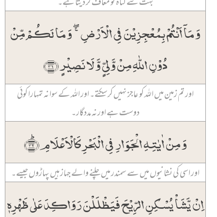
بہت سے گناہ تو معاف کر دیتا ہے۔
وَ مَاۤ اَنۡتُمۡ بِمُعۡجِزِیۡنَ فِی الۡاَرۡضِ ۚۖ وَ مَا لَکُمۡ مِّنۡ
دُوۡنِ اللّٰہِ مِنۡ وَّلِیٍّ وَّ لَا نَصِیۡرٍ ﴿۳۱﴾
اور تم زمین میں اللہ کو عاجز نہیں کر سکتے۔ اور اللہ کے سوا نہ تمہارا کوئی
دوست ہے اور نہ مددگار۔
وَ مِنۡ اٰیٰتِہِ الۡجَوَارِ فِی الۡبَحۡرِ کَالۡاَعۡلَامِ ﴿ؕ۳۲﴾
اور اسی کی نشانیوں میں سے سمندر میں چلنے والے جہاز ہیں پہاڑوں جیسے۔
اِنۡ یَّشَاۡ یُسۡکِنِ الرِّیۡحَ فَیَظۡلَلۡنَ رَوَاکِدَ عَلٰی ظَہۡرِہٖ