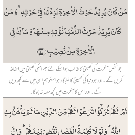
مَنۡ کَانَ یُرِیۡدُ حَرۡثَ الۡاٰخِرَۃِ نَزِدۡ لَہٗ فِیۡ حَرۡثِہٖ ۚ وَ مَنۡ
کَانَ یُرِیۡدُ حَرۡثَ الدُّنۡیَا نُؤۡتِہٖ مِنۡہَا وَ مَا لَہٗ فِی
الۡاٰخِرَۃِ مِنۡ نَّصِیۡبٍ ﴿۲۰﴾
جو شخص آخرت کی کھیتی کا طالب ہو اسکے لئے ہم اسکی کھیتی میں اضافہ
کریں گے۔ اور جو دنیا کی کھیتی کا طلبگار ہو اسکو ہم اسی میں سے کچھ دیں
گے۔ اور اس کا آخرت میں کچھ حصہ نہ ہو گا۔
اَمۡ لَہُمۡ شُرَکٰٓؤُا شَرَعُوۡا لَہُمۡ مِّنَ الدِّیۡنِ مَا لَمۡ یَاۡذَنۡۢ بِہِ
اللّٰہُ ؕ وَ لَوۡ لَا کَلِمَۃُ الۡفَصۡلِ لَقُضِیَ بَیۡنَہُمۡ ؕ وَ اِنَّ