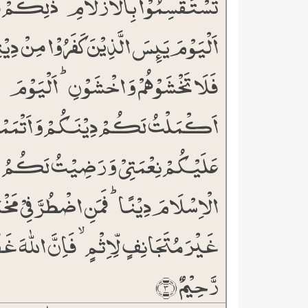
تَسۡتَقۡسِمُوۡا بِالۡاَزۡلَامِ ؕ ذٰلِکُمۡ 
اَلۡیَوۡمَ یَئِسَ الَّذِیۡنَ کَفَرُوۡا مِنۡ دِی
فَلَا تَخۡشَوۡہُمۡ وَ اخۡشَوۡنِ ؕ اَلۡیَوۡمَ
اَکۡمَلۡتُ لَکُمۡ دِیۡنَکُمۡ وَ اَتۡمَم
عَلَیۡکُمۡ نِعۡمَتِیۡ وَ رَضِیۡتُ لَکُمُ
الۡاِسۡلَامَ دِیۡنًا ؕ فَمَنِ اضۡطُرَّ فِیۡ مَخ
غَیۡرَ مُتَجَانِفٍ لِّاِثۡمٍ ۙ فَاِنَّ اللّٰہَ غَف
رَّحِیۡمٌ ﴿۳﴾