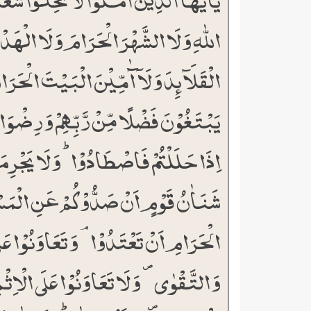
اللّٰہِ وَ لَا الشَّہۡرَ الۡحَرَامَ وَ لَا الۡہَدۡ
الۡقَلَآئِدَ وَ لَاۤ آٰمِّیۡنَ الۡبَیۡتَ الۡحَرَ
یَبۡتَغُوۡنَ فَضۡلًا مِّنۡ رَّبِّہِمۡ وَ رِضۡوَان
اِذَا حَلَلۡتُمۡ فَاصۡطَادُوۡا ؕ وَ لَا یَجۡرِ
شَنَاٰنُ قَوۡمٍ اَنۡ صَدُّوۡکُمۡ عَنِ الۡمَ
الۡحَرَامِ اَنۡ تَعۡتَدُوۡا ۘ وَ تَعَاوَنُوۡا عَلَ
وَ التَّقۡوٰی ۪ وَ لَا تَعَاوَنُوۡا عَلَی الۡاِثۡم