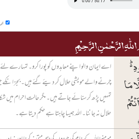
ارد
اللّٰہِ الرَّحۡمٰنِ الرَّحِیۡمِ
دِ ۬ؕ
اے ایمان والو اپنے معاہدوں کو پورا کرو۔ تمہارے لئے
َا مَا
چرنے والے مویشی حلال کر دیئے گئے ہیں۔ بجز انکے ج
نۡتُمۡ
تمہیں پڑھ کر سنائے جاتے ہیں۔ مگر حالت احرام میں شکار
حلال نہ جاننا۔ اللہ جیسا چاہتا ہے حکم دیتا ہے۔
ٓئِرَ
مومنو! اللہ کے نام کی چیزوں کی بیحرمتی نہ کرنا اور نہ اد