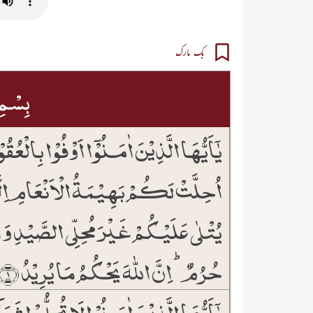
بک مارک
بِسۡمِ 
یٰۤاَیُّہَا الَّذِیۡنَ اٰمَنُوۡۤا اَوۡفُوۡا بِالۡعُقُوۡ
اُحِلَّتۡ لَکُمۡ بَہِیۡمَۃُ الۡاَنۡعَامِ اِلّ
یُتۡلٰی عَلَیۡکُمۡ غَیۡرَ مُحِلِّی الصَّیۡدِ وَ اَ
حُرُمٌ ؕ اِنَّ اللّٰہَ یَحۡکُمُ مَا یُرِیۡدُ ﴿۱﴾
یٰۤاَیُّہَا الَّذِیۡنَ اٰمَنُوۡا لَا تُحِلُّوۡا شَعَا