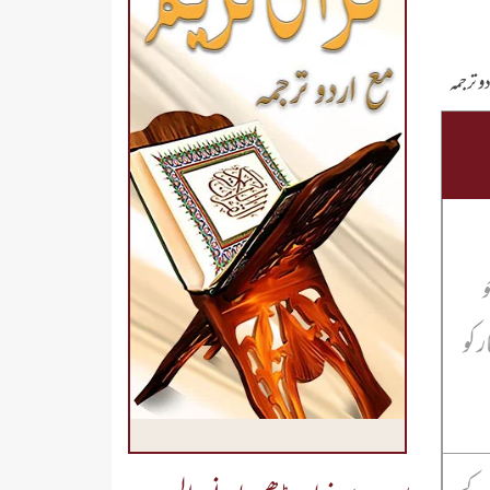
و ترجمہ
و
 کو
ب کے