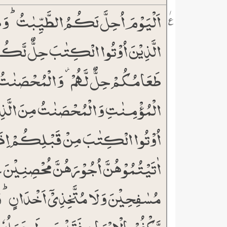
اَلۡیَوۡمَ اُحِلَّ لَکُمُ الطَّیِّبٰتُ ؕ وَ
۱
٪
الَّذِیۡنَ اُوۡتُوا الۡکِتٰبَ حِلٌّ لَّکُم
طَعَامُکُمۡ حِلٌّ لَّہُمۡ ۫ وَ الۡمُحۡصَنٰت
الۡمُؤۡمِنٰتِ وَ الۡمُحۡصَنٰتُ مِنَ الَّذِ
اُوۡتُوا الۡکِتٰبَ مِنۡ قَبۡلِکُمۡ اِذَا
اٰتَیۡتُمُوۡہُنَّ اُجُوۡرَہُنَّ مُحۡصِنِیۡنَ 
مُسٰفِحِیۡنَ وَ لَا مُتَّخِذِیۡۤ اَخۡدَانٍ ؕ و
یَّکۡفُرۡ بِالۡاِیۡمَانِ فَقَدۡ حَبِطَ عَمَلُہٗ ۫