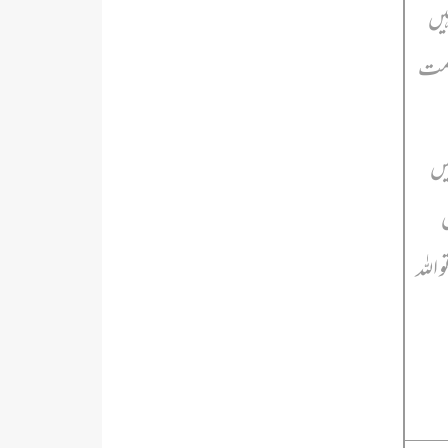
یں
 مت
یں
ص
 اللہ