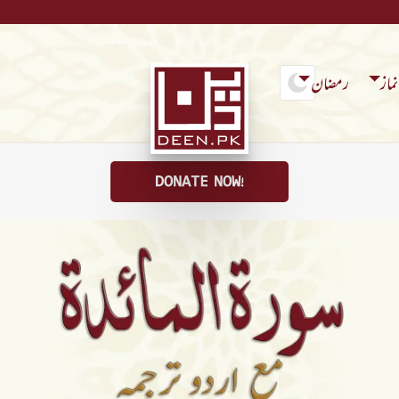
ماز
رمضان
DONATE NOW!