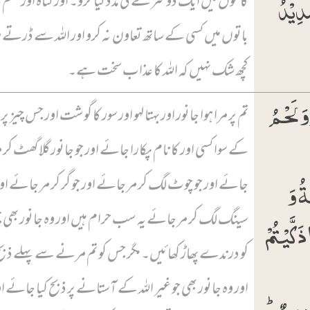
َدِیۡدُ
کاموں میں ایک دوسرے کی مدد کیا کرو۔ اور گناہ اور ظلم ک
باتوں میں کسی کے ساتھ تعاون نہ کرو اور اللہ سے ڈرتے 
کچھ شک نہیں کہ اللہ کا عذاب سخت ہے۔
َ لَحۡمُ
تم پر مرا ہوا جانور اور بہتا لہو اور سور کا گوشت اور جس چیز پر ا
کے سوا کسی اور کا نام پکارا جائے اور جو جانور گلا گھٹ کر م
ۃُ وَ
جائے اور جو چوٹ لگ کر مر جائے اور جو گر کر مر جائے اور
سینگ لگ کر مر جائے یہ سب حرام ہیں اور وہ جانور بھی
َکَّیۡتُمۡ
کو درندے پھاڑ کھائیں۔ مگر جس کو تم مرنے سے پہلے ذبح 
اور وہ جانور بھی جو غیر اللہ کے آستانے پر ذبح کیا جائے او