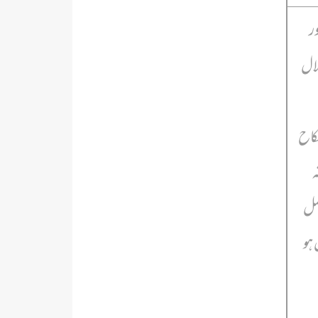
ر
لال
نکاح
ہ
عمل
ہو