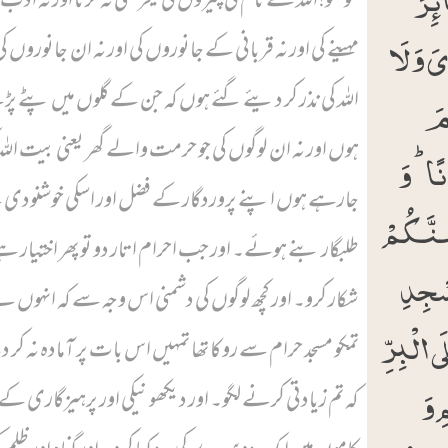
یَ وَ لَا
مہینے کی اور نہ قربانی کے جانوروں کی اور نہ ان جانوروں کی
امَ
اللہ کی نذر کر دیئے گئے ہوں کہ جن کے گلوں میں پٹے 
ہوں اور نہ ان لوگوں کی جو حرمت والے گھر یعنی بیت اللہ 
ًا ؕ وَ
جارہے ہوں اپنے پروردگار کے فضل اور اسکی خوشنودی
مَنَّکُمۡ
طلبگار بنے ہوئے۔ اور جب احرام اتار دو تو پھر اختیار ہے
سۡجِدِ
شکار کرو۔ اور کچھ لوگوں کی دشمنی اس وجہ سے کہ انہوں ن
ی الۡبِرِّ
تمکو مسجد حرام سے روکا تھا تمہیں اس بات پر آمادہ نہ ک
ِ وَ
کہ تم زیادتی کرنے لگو۔ اور دیکھو نیکی اور پرہیزگاری کے