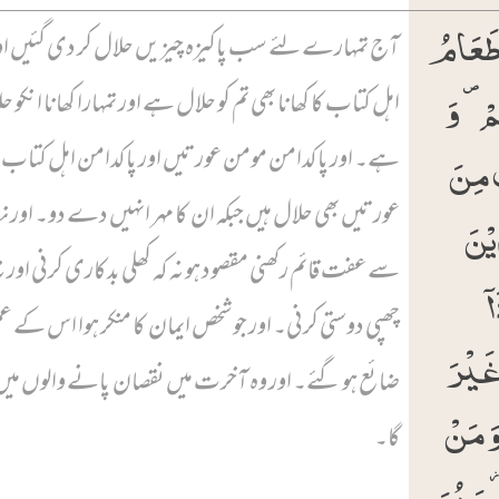
 طَعَامُ
آج تمہارے لئے سب پاکیزہ چیزیں حلال کر دی گئیں او
ۡ ۪ وَ
اہل کتاب کا کھانا بھی تم کو حلال ہے اور تمہارا کھانا انکو ح
ُ مِنَ
ہے۔ اور پاکدامن مومن عورتیں اور پاکدامن اہل کتاب
عورتیں بھی حلال ہیں جبکہ ان کا مہر انہیں دے دو۔ اور 
یۡنَ
سے عفت قائم رکھنی مقصود ہو نہ کہ کھلی بدکاری کرنی اور ن
ۤ
چھپی دوستی کرنی۔ اور جو شخص ایمان کا منکر ہوا اس کے 
غَیۡرَ
ضائع ہو گئے۔ اور وہ آخرت میں نقصان پانے والوں میں 
َ مَنۡ
گا۔
 وَ ہُوَ