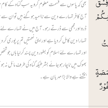
فِسۡقٌ ؕ
بھی کہ پاسوں سے قسمت معلوم کرو یہ سب گناہ کے کام ہ
ۡنِکُمۡ
آج کافر تمہارے دین سے ناامید ہو گئے ہیں تو ان سے
ڈرو اور مجھی سے ڈرتے رہو۔ آج میں نے تمہارے لئے
ۡتُ
تمہارا دین کامل کر دیا ہے اور اپنی نعمتیں تم پر پوری کر د
اور تمہارے لئے اسلام کو بطور دین پسند کر لیا ہاں جو شخ
بھوک میں ناچار ہو جائے بشرطیکہ گناہ کی طرف مائل نہ ہو تو
ۡمَصَۃٍ
بخشنے ہے والا بڑا مہربان ہے۔
ُوۡرٌ