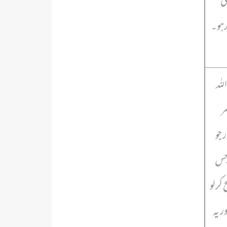
ی
رہو۔
للہ
ر
 جو
 جس
کر لو
ر یہ