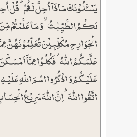
یَسۡـَٔلُوۡنَکَ مَاذَاۤ اُحِلَّ لَہُمۡ ؕ قُلۡ اُحِ
لَکُمُ الطَّیِّبٰتُ ۙ وَ مَا عَلَّمۡتُمۡ مِّنَ
الۡجَوَارِحِ مُکَلِّبِیۡنَ تُعَلِّمُوۡنَہُنَّ مِمَّ
عَلَّمَکُمُ اللّٰہُ ۫ فَکُلُوۡا مِمَّاۤ اَمۡسَکۡنَ
عَلَیۡکُمۡ وَ اذۡکُرُوا اسۡمَ اللّٰہِ عَلَیۡہِ 
اتَّقُوا اللّٰہَ ؕ اِنَّ اللّٰہَ سَرِیۡعُ الۡحِسَابِ