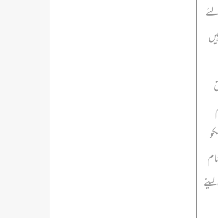
لئے
یں
ق
کو
نام
لینے