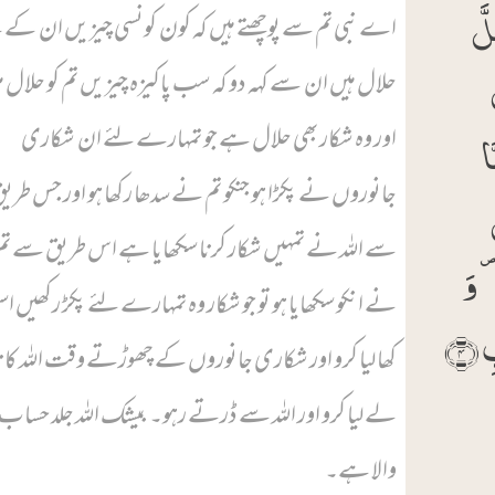
لَّ
اے نبی تم سے پوچھتے ہیں کہ کون کونسی چیزیں ان کے 
حلال ہیں ان سے کہہ دو کہ سب پاکیزہ چیزیں تم کو حلال ہ
ا
اور وہ شکار بھی حلال ہے جو تمہارے لئے ان شکاری
جانوروں نے پکڑا ہو جنکو تم نے سدھا رکھا ہو اور جس طری
سے اللہ نے تمہیں شکار کرنا سکھایا ہے اس طریق سے تم
۪ وَ
نے انکو سکھایا ہو تو جو شکار وہ تمہارے لئے پکڑ رکھیں اس
 ﴿۴﴾
کھا لیا کرو اور شکاری جانوروں کے چھوڑتے وقت اللہ کا 
لے لیا کرو اور اللہ سے ڈرتے رہو۔ بیشک اللہ جلد حساب 
والا ہے۔