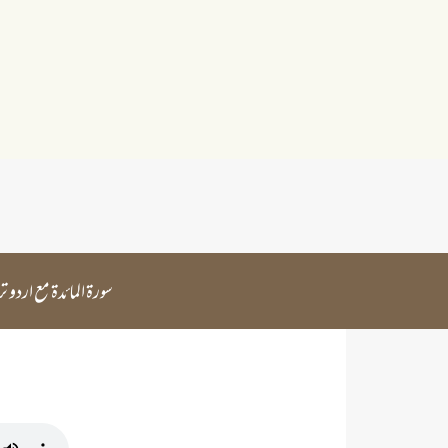
سورۃ المائدۃ مع اردو ترجمہ۔ سورہ مائدہ مدنی سور