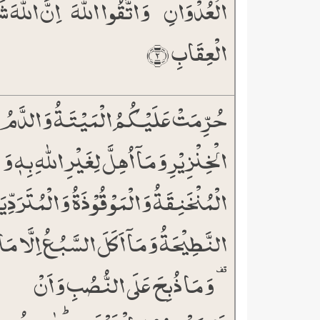
الۡعُدۡوَانِ ۪ وَ اتَّقُوا اللّٰہَ ؕ اِنَّ اللّٰہَ ش
الۡعِقَابِ ﴿۲﴾
حُرِّمَتۡ عَلَیۡکُمُ الۡمَیۡتَۃُ وَ الدَّمُ و
الۡخِنۡزِیۡرِ وَ مَاۤ اُہِلَّ لِغَیۡرِ اللّٰہِ بِہٖ وَ
الۡمُنۡخَنِقَۃُ وَ الۡمَوۡقُوۡذَۃُ وَ الۡمُتَرَدِّیَ
النَّطِیۡحَۃُ وَ مَاۤ اَکَلَ السَّبُعُ اِلَّا مَا ذ
۟ وَ مَا ذُبِحَ عَلَی النُّصُبِ وَ اَنۡ