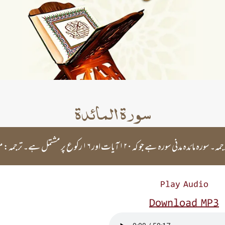
سورۃ المائدۃ
ہ ہے جو کہ ۱۲۰ آیات اور ۱۶ رکوع پر مشتمل ہے۔ ترجمہ: مولانا فتح محمد جالندھری
Play Audio
Download MP3