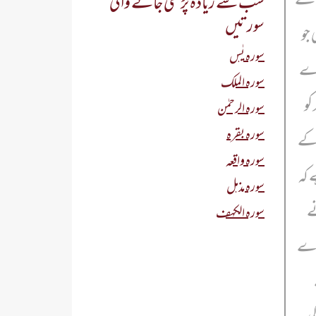
سب سے زیادہ پڑھی جانے والی
سورتیں
 جو
سورہ یٰس
پڑے
سورہ الملک
کو
سورہ الرحمٰن
سورہ بقرہ
 کے
سورہ واقعہ
 کہ
سورہ مذمل
ے
سورہ الکہف
ر دے