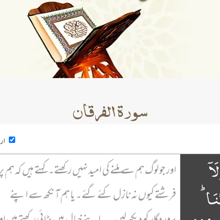
سورۃ الفرقان
ارد
َاۤ
اور جو لوگ ہم سے ملنے کی امید نہیں رکھتے۔ کہتے ہیں کہ ہم پر
َنَا ؕ
فرشتے کیوں نہ نازل کئے گئے۔ یا ہم آنکھ سے اپنے
پروردگار کو دیکھ لیں۔ یہ اپنے خیال میں بڑائی رکھتے ہیں او