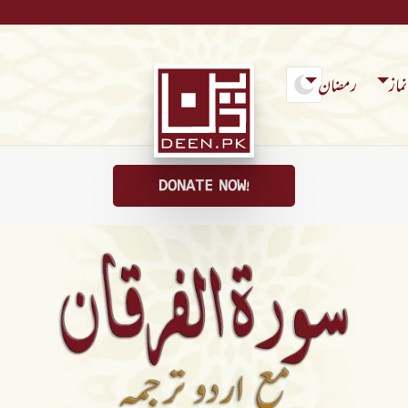
ماز
رمضان
DONATE NOW!