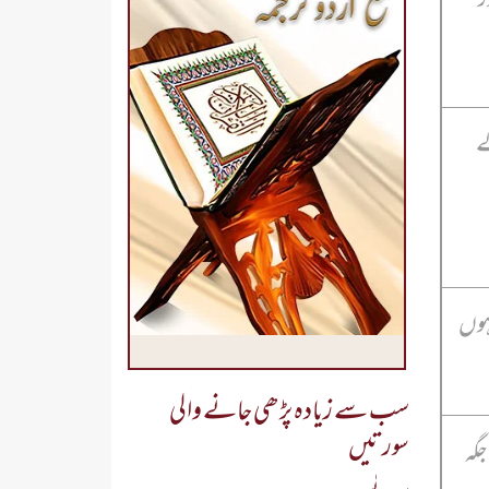
ے
ہوں
سب سے زیادہ پڑھی جانے والی
سورتیں
جگہ