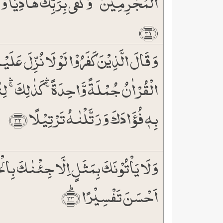
الۡمُجۡرِمِیۡنَ ؕ وَ کَفٰی بِرَبِّکَ ہَادِیًا وَّ
﴿۳۱﴾
وَ قَالَ الَّذِیۡنَ کَفَرُوۡا لَوۡ لَا نُزِّلَ عَلَیۡ
الۡقُرۡاٰنُ جُمۡلَۃً وَّاحِدَۃً ۚۛ کَذٰلِکَ ۚۛ ل
بِہٖ فُؤَادَکَ وَ رَتَّلۡنٰہُ تَرۡتِیۡلًا ﴿۳۲﴾
وَ لَا یَاۡتُوۡنَکَ بِمَثَلٍ اِلَّا جِئۡنٰکَ بِالۡح
اَحۡسَنَ تَفۡسِیۡرًا ﴿ؕ۳۳﴾