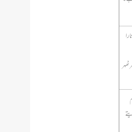
ارا
 ٹھہر
م
یتے