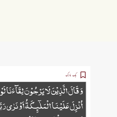
بک مارک
وَ قَالَ الَّذِیۡنَ لَا یَرۡجُوۡنَ لِقَآءَنَا لَوۡ ل
اُنۡزِلَ عَلَیۡنَا الۡمَلٰٓئِکَۃُ اَوۡ نَرٰی رَبّ