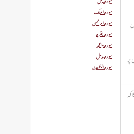
سورہ یٰس
سورہ الملک
سورہ الرحمٰن
ل
سورہ بقرہ
سورہ واقعہ
سورہ مذمل
 پر
سورہ الکہف
 کہ