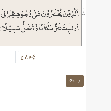
اَلَّذِیۡنَ یُحۡشَرُوۡنَ عَلٰی وُجُوۡہِہِمۡ اِلٰی 
۱
٪
اُولٰٓئِکَ شَرٌّ مَّکَانًا وَّ اَضَلُّ سَبِیۡلًا ﴿٪۳۴
پچھلا رکوع
۱
سورۃ النور