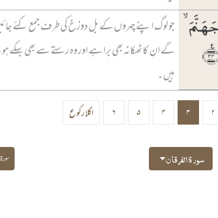
جَہَنَّمَ ۙ
جو لوگ اپنے چہروں کے بل دوزخ کی طرف جمع کئے جائ
﴾
گے ان کا ٹھکانہ بھی برا ہے اور وہ رستے سے بھی بہکے ہ
ہیں۔
۲
۳
۴
۵
۶
اگلا رکوع
سورۃ الفرقان
سورۃ 