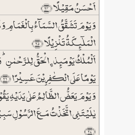
اَحۡسَنُ مَقِیۡلًا ﴿۲۴﴾
وَ یَوۡمَ تَشَقَّقُ السَّمَآءُ بِالۡغَمَامِ وَ ن
الۡمَلٰٓئِکَۃُ تَنۡزِیۡلًا ﴿۲۵﴾
اَلۡمُلۡکُ یَوۡمَئِذِۣ الۡحَقُّ لِلرَّحۡمٰنِ ؕ و
یَوۡمًا عَلَی الۡکٰفِرِیۡنَ عَسِیۡرًا ﴿۲۶﴾
وَ یَوۡمَ یَعَضُّ الظَّالِمُ عَلٰی یَدَیۡہِ یَقُو
یٰلَیۡتَنِی اتَّخَذۡتُ مَعَ الرَّسُوۡلِ سَبِی
﴿۲۷﴾