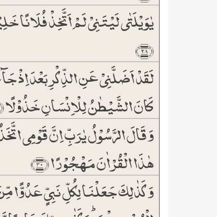
یٰوَیۡلَتٰی لَیۡتَنِیۡ لَمۡ اَتَّخِذۡ فُلَانًا خَلِ
﴿۲۸﴾
لَقَدۡ اَضَلَّنِیۡ عَنِ الذِّکۡرِ بَعۡدَ اِذۡ جَآءَ
کَانَ الشَّیۡطٰنُ لِلۡاِنۡسَانِ خَذُوۡلًا ﴿۲۹﴾
وَ قَالَ الرَّسُوۡلُ یٰرَبِّ اِنَّ قَوۡمِی اتَّخَذ
ہٰذَا الۡقُرۡاٰنَ مَہۡجُوۡرًا ﴿۳۰﴾
وَ کَذٰلِکَ جَعَلۡنَا لِکُلِّ نَبِیٍّ عَدُوًّا مِّن