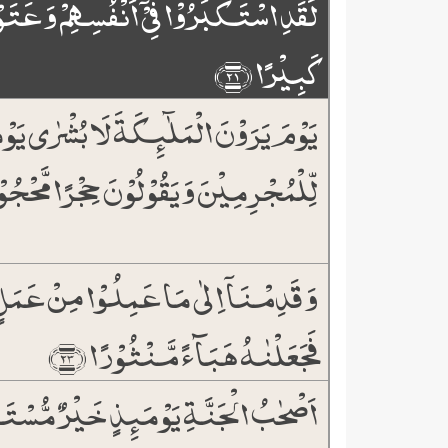
لَقَدِ اسۡتَکۡبَرُوۡا فِیۡۤ اَنۡفُسِہِمۡ وَ عَتَو
کَبِیۡرًا ﴿۲۱﴾
یَوۡمَ یَرَوۡنَ الۡمَلٰٓئِکَۃَ لَا بُشۡرٰی یَوۡ
لِّلۡمُجۡرِمِیۡنَ وَ یَقُوۡلُوۡنَ حِجۡرًا مَّحۡجُوۡر
وَ قَدِمۡنَاۤ اِلٰی مَا عَمِلُوۡا مِنۡ عَمَل
فَجَعَلۡنٰہُ ہَبَآءً مَّنۡثُوۡرًا ﴿۲۳﴾
اَصۡحٰبُ الۡجَنَّۃِ یَوۡمَئِذٍ خَیۡرٌ مُّسۡتَقَر