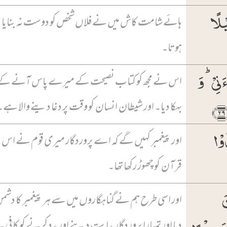
یۡلًا
ہائے شامت کاش میں نے فلاں شخص کو دوست نہ بنایا
ہوتا۔
نِیۡ ؕ وَ
اس نے مجھ کو کتاب نصیحت کے میرے پاس آنے کے 
بہکا دیا۔ اور شیطان انسان کو وقت پر دغا دینے والا ہے۔
ُوۡا
اور پیغمبر کہیں گے کہ اے پروردگار میری قوم نے اس
قرآن کو چھوڑ رکھا تھا۔
َ
اور اسی طرح ہم نے گناہگاروں میں سے ہر پیغمبر کا دشمن
دیا اور تمہارا پروردگار ہدایت دینے اور مدد کرنے کو کافی