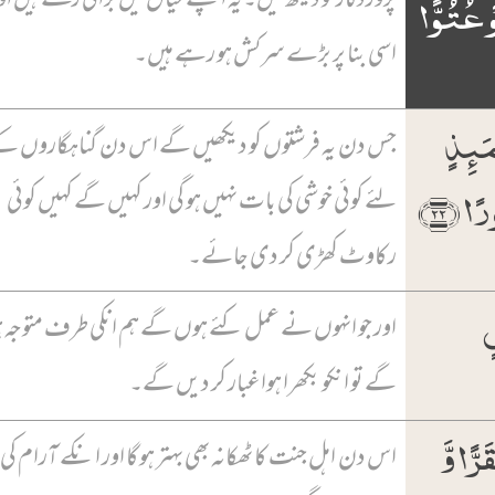
ۡ عُتُوًّا
اسی بنا پر بڑے سرکش ہو رہے ہیں۔
مَئِذٍ
جس دن یہ فرشتوں کو دیکھیں گے اس دن گناہگاروں ک
ًا ﴿۲۲﴾
لئے کوئی خوشی کی بات نہیں ہو گی اور کہیں گے کہیں کوئی
رکاوٹ کھڑی کر دی جائے۔
ٍ
اور جو انہوں نے عمل کئے ہوں گے ہم انکی طرف متوجہ 
گے تو انکو بکھرا ہوا غبار کر دیں گے۔
ًّا وَّ
اس دن اہل جنت کا ٹھکانہ بھی بہتر ہو گا اور انکے آرام کی 