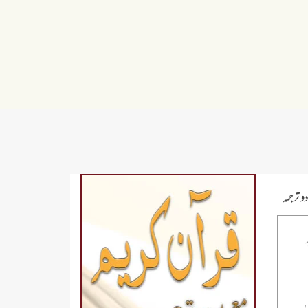
و ترجمہ
ر