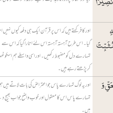
 نَصِیۡرًا
ہِ
اور کافر کہتے ہیں کہ اس پر قرآن ایک ہی دفعہ کیوں نہیں ات
ِنُثَبِّتَ
گیا۔ اس طرح آہستہ آہستہ اس لئے اتارا گیا کہ اس سے
تمہارے دل کو مضبوط رکھیں۔ اور اسی واسطے ہم اسکو ٹھہر
کر پڑھتے رہے ہیں۔
َقِّ وَ
اور یہ لوگ تمہارے پاس جو اعتراض کی بات لاتے ہیں ہ
تمہارے پاس اس کا معقول اور خوب واضح جواب بھیج د
ہیں۔