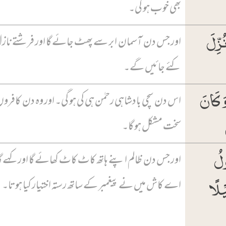
بھی خوب ہو گی۔
ُزِّلَ
اور جس دن آسمان ابر سے پھٹ جائے گا اور فرشتے ناز
کئے جائیں گے۔
َ کَانَ
اس دن سچی بادشاہی رحمٰن ہی کی ہو گی۔ اور وہ دن کافروں
سخت مشکل ہو گا۔
ۡلُ
اور جس دن ظالم اپنے ہاتھ کاٹ کاٹ کھائے گا اور کہے گا
ۡلًا
اے کاش میں نے پیغمبر کے ساتھ رستہ اختیار کیا ہوتا۔