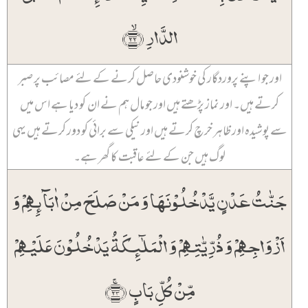
الدَّارِ ﴿ۙ۲۲﴾
اور جو اپنے پروردگار کی خوشنودی حاصل کرنے کے لئے مصائب پر صبر
کرتے ہیں۔ اور نماز پڑھتے ہیں اور جو مال ہم نے ان کو دیا ہے اس میں
سے پوشیدہ اور ظاہر خرچ کرتے ہیں اور نیکی سے برائی کو دور کرتے ہیں یہی
لوگ ہیں جن کے لئے عاقبت کا گھر ہے۔
جَنّٰتُ عَدۡنٍ یَّدۡخُلُوۡنَہَا وَ مَنۡ صَلَحَ مِنۡ اٰبَآئِہِمۡ وَ
اَزۡوَاجِہِمۡ وَ ذُرِّیّٰتِہِمۡ وَ الۡمَلٰٓئِکَۃُ یَدۡخُلُوۡنَ عَلَیۡہِمۡ
مِّنۡ کُلِّ بَابٍ ﴿ۚ۲۳﴾