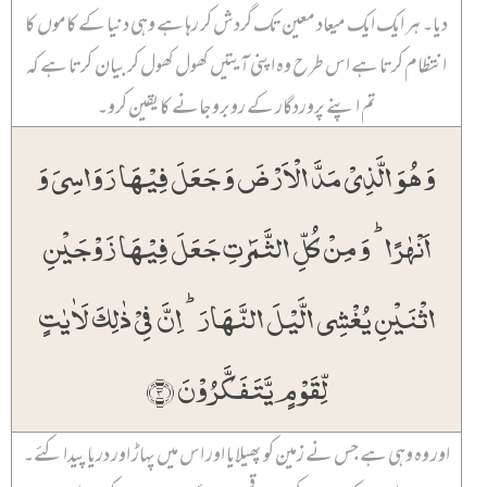
دیا۔ ہر ایک ایک میعاد معین تک گردش کر رہا ہے وہی دنیا کے کاموں کا
انتظام کرتا ہے اس طرح وہ اپنی آیتیں کھول کھول کر بیان کرتا ہے کہ
تم اپنے پروردگار کے روبرو جانے کا یقین کرو۔
وَ ہُوَ الَّذِیۡ مَدَّ الۡاَرۡضَ وَ جَعَلَ فِیۡہَا رَوَاسِیَ وَ
اَنۡہٰرًا ؕ وَ مِنۡ کُلِّ الثَّمَرٰتِ جَعَلَ فِیۡہَا زَوۡجَیۡنِ
اثۡنَیۡنِ یُغۡشِی الَّیۡلَ النَّہَارَ ؕ اِنَّ فِیۡ ذٰلِکَ لَاٰیٰتٍ
لِّقَوۡمٍ یَّتَفَکَّرُوۡنَ ﴿۳﴾
اور وہ وہی ہے جس نے زمین کو پھیلایا اور اس میں پہاڑ اور دریا پیدا کئے۔