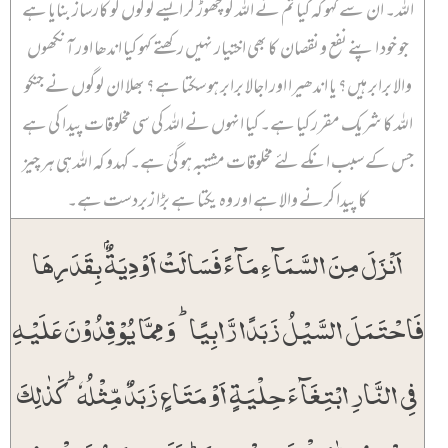
اللہ۔ ان سے کہو کہ کیا تم نے اللہ کو چھوڑ کر ایسے لوگوں کو کارساز بنایا ہے
جو خود اپنے نفع و نقصان کا بھی اختیار نہیں رکھتے کہو کیا اندھا اور آنکھوں
والا برابر ہیں؟ یا اندھیرا اور اجالا برابر ہو سکتا ہے؟ بھلا ان لوگوں نے جنکو
اللہ کا شریک مقرر کیا ہے۔ کیا انہوں نے اللہ کی سی مخلوقات پیدا کی ہے
جس کے سبب انکے لئے مخلوقات مشتبہ ہو گئ ہے۔ کہدو کہ اللہ ہی ہر چیز
کا پیدا کرنے والا ہے اور وہ یکتا ہے بڑا زبردست ہے۔
اَنۡزَلَ مِنَ السَّمَآءِ مَآءً فَسَالَتۡ اَوۡدِیَۃٌۢ بِقَدَرِہَا
فَاحۡتَمَلَ السَّیۡلُ زَبَدًا رَّابِیًا ؕ وَ مِمَّا یُوۡقِدُوۡنَ عَلَیۡہِ
فِی النَّارِ ابۡتِغَآءَ حِلۡیَۃٍ اَوۡ مَتَاعٍ زَبَدٌ مِّثۡلُہٗ ؕ کَذٰلِکَ