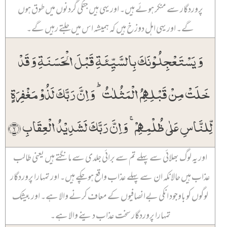
پروردگار سے منکر ہوئے ہیں۔ اور یہی ہیں جنکی گردنوں میں طوق ہوں
گے۔ اور یہی اہل دوزخ ہیں کہ ہمیشہ اس میں جلتے رہیں گے۔
وَ یَسۡتَعۡجِلُوۡنَکَ بِالسَّیِّئَۃِ قَبۡلَ الۡحَسَنَۃِ وَ قَدۡ
خَلَتۡ مِنۡ قَبۡلِہِمُ الۡمَثُلٰتُ ؕ وَ اِنَّ رَبَّکَ لَذُوۡ مَغۡفِرَۃٍ
لِّلنَّاسِ عَلٰی ظُلۡمِہِمۡ ۚ وَ اِنَّ رَبَّکَ لَشَدِیۡدُ الۡعِقَابِ ﴿۶﴾
اور یہ لوگ بھلائی سے پہلے تم سے برائی جلدی سے مانگتے ہیں یعنی طالب
عذاب ہیں حالانکہ ان سے پہلے عذاب واقع ہو چکے ہیں۔ اور تمہارا پروردگار
لوگوں کو باوجود انکی بےانصافیوں کے معاف کرنے والا ہے۔ اور بیشک
تمہارا پروردگار سخت عذاب دینے والا ہے۔