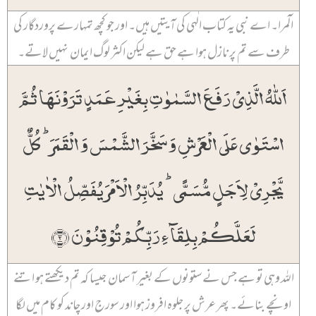
الٓمرا۔ اے نبی یہ کتاب الٰہی کی آیتیں ہیں۔ اور جو کچھ تمہارے پروردگار کی
طرف سے تم پر نازل ہوا ہے حق ہے لیکن اکثر لوگ ایمان نہیں لاتے۔
اَللّٰہُ الَّذِیۡ رَفَعَ السَّمٰوٰتِ بِغَیۡرِ عَمَدٍ تَرَوۡنَہَا ثُمَّ
اسۡتَوٰی عَلَی الۡعَرۡشِ وَ سَخَّرَ الشَّمۡسَ وَ الۡقَمَرَ ؕ کُلٌّ
یَّجۡرِیۡ لِاَجَلٍ مُّسَمًّی ؕ یُدَبِّرُ الۡاَمۡرَ یُفَصِّلُ الۡاٰیٰتِ
لَعَلَّکُمۡ بِلِقَآءِ رَبِّکُمۡ تُوۡقِنُوۡنَ ﴿۲﴾
اللہ وہی تو ہے جس نے ستونوں کے بغیر آسمان جیسا کہ تم دیکھتے ہو اتنے
اونچے بنائے۔ پھر عرش پر جلوہ افروز ہوا اور سورج اور چاند کو کام میں لگا