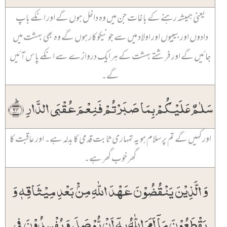
یعنی ہمیشہ رہنے کے باغات جن میں وہ داخل ہوں گے اور انکے باپ
دادوں اور بیبیوں اور اولاد میں سے جو نیکوکار ہوں گے وہ بھی بہشت میں
جائیں گے اور فرشتے بہشت کے ہر ایک دروازے سے انکے پاس آئیں
گے۔
سَلٰمٌ عَلَیۡکُمۡ بِمَا صَبَرۡتُمۡ فَنِعۡمَ عُقۡبَی الدَّارِ ﴿ؕ۲۴﴾
اور کہیں گے تم پر سلام ہو یہ تمہاری ثابت قدمی کا بدلہ ہے۔ اور عاقبت کا
گھر خوب گھر ہے۔
وَ الَّذِیۡنَ یَنۡقُضُوۡنَ عَہۡدَ اللّٰہِ مِنۡۢ بَعۡدِ مِیۡثَاقِہٖ وَ
یَقۡطَعُوۡنَ مَاۤ اَمَرَ اللّٰہُ بِہٖۤ اَنۡ یُّوۡصَلَ وَ یُفۡسِدُوۡنَ فِی