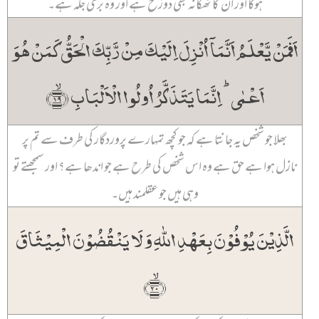
ہوگا اور ان کا ٹھکانہ بھی دوزخ ہے اور وہ بری جگہ ہے۔
اَفَمَنۡ یَّعۡلَمُ اَنَّمَاۤ اُنۡزِلَ اِلَیۡکَ مِنۡ رَّبِّکَ الۡحَقُّ کَمَنۡ ہُوَ
اَعۡمٰی ؕ اِنَّمَا یَتَذَکَّرُ اُولُوا الۡاَلۡبَابِ ﴿ۙ۱۹﴾
بھلا جو شخص یہ جانتا ہے کہ جو کچھ تمہارے پروردگار کی طرف سے تم پر
نازل ہوا ہے حق ہے وہ اس شخص کی طرح ہے جو اندھا ہے؟ اور سمجھتے تو
وہی ہیں جو عقلمند ہیں۔
الَّذِیۡنَ یُوۡفُوۡنَ بِعَہۡدِ اللّٰہِ وَ لَا یَنۡقُضُوۡنَ الۡمِیۡثَاقَ
﴿ۙ۲۰﴾