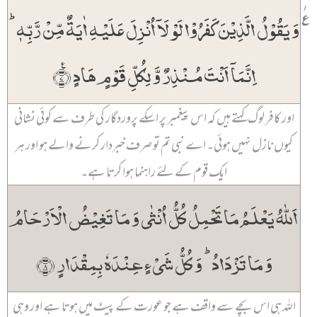
۱
٪
وَ یَقُوۡلُ الَّذِیۡنَ کَفَرُوۡا لَوۡ لَاۤ اُنۡزِلَ عَلَیۡہِ اٰیَۃٌ مِّنۡ رَّبِّہٖ ؕ
اِنَّمَاۤ اَنۡتَ مُنۡذِرٌ وَّ لِکُلِّ قَوۡمٍ ہَادٍ ٪﴿۷﴾
اور کافر لوگ کہتے ہیں کہ اس پیغمبر پر اسکے پروردگار کی طرف سے کوئی نشانی
کیوں نازل نہیں ہوئی۔ اے نبی تم تو صرف خبردار کرنے والے ہو اور ہر
ایک قوم کے لئے راہنما ہوا کرتا ہے۔
اَللّٰہُ یَعۡلَمُ مَا تَحۡمِلُ کُلُّ اُنۡثٰی وَ مَا تَغِیۡضُ الۡاَرۡحَامُ
وَ مَا تَزۡدَادُ ؕ وَ کُلُّ شَیۡءٍ عِنۡدَہٗ بِمِقۡدَارٍ ﴿۸﴾
اللہ ہی اس بچے سے واقف ہے جو عورت کے پیٹ میں ہوتا ہے اور وہی