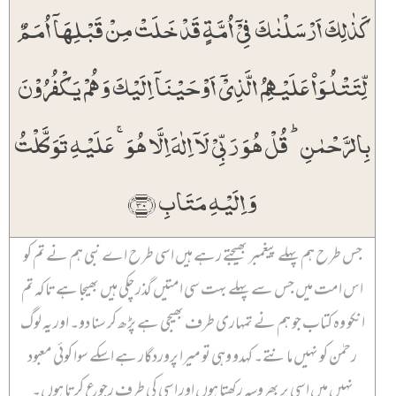
کَذٰلِکَ اَرۡسَلۡنٰکَ فِیۡۤ اُمَّۃٍ قَدۡ خَلَتۡ مِنۡ قَبۡلِہَاۤ اُمَمٌ
لِّتَتۡلُوَا۠ عَلَیۡہِمُ الَّذِیۡۤ اَوۡحَیۡنَاۤ اِلَیۡکَ وَ ہُمۡ یَکۡفُرُوۡنَ
بِالرَّحۡمٰنِ ؕ قُلۡ ہُوَ رَبِّیۡ لَاۤ اِلٰہَ اِلَّا ہُوَ ۚ عَلَیۡہِ تَوَکَّلۡتُ
وَ اِلَیۡہِ مَتَابِ ﴿۳۰﴾
جس طرح ہم پہلے پیغمبر بھیجتے رہے ہیں اسی طرح اے نبی ہم نے تم کو
اس امت میں جس سے پہلے بہت سی امتیں گذر چکی ہیں بھیجا ہے تاکہ تم
انکو وہ کتاب جو ہم نے تمہاری طرف بھیجی ہے پڑھ کر سنا دو۔ اور یہ لوگ
رحمٰن کو نہیں مانتے۔ کہدو وہی تو میرا پروردگار ہے اسکے سوا کوئی معبود
نہیں میں اسی پر بھروسہ رکھتا ہوں اور اسی کی طرف رجوع کرتا ہوں۔