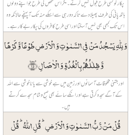
پکار کو کسی طرح قبول نہیں کرتے۔ مگر اس شخص کی طرح جو اپنے دونوں
ہاتھ پانی کی طرف پھیلا دے تاکہ دور ہی سے اسکے منہ تک آ پہنچے حالانکہ وہ
اس تک کبھی بھی نہیں آ سکتا اور اسی طرح کافروں کی پکار بےکار ہے۔
وَ لِلّٰہِ یَسۡجُدُ مَنۡ فِی السَّمٰوٰتِ وَ الۡاَرۡضِ طَوۡعًا وَّ کَرۡہًا
وَّ ظِلٰلُہُمۡ بِالۡغُدُوِّ وَ الۡاٰصَالِ ﴿ٛ۱۵﴾
اور جتنی مخلوقات آسمانوں اور زمین میں ہے خوشی سے یا ناخوشی سے اللہ
کے آگے سجدہ کرتی ہے اور انکے سائے بھی صبح و شام سجدے کرتے
ہیں۔
قُلۡ مَنۡ رَّبُّ السَّمٰوٰتِ وَ الۡاَرۡضِ ؕ قُلِ اللّٰہُ ؕ قُلۡ