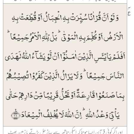
۴
٪
وَ لَوۡ اَنَّ قُرۡاٰنًا سُیِّرَتۡ بِہِ الۡجِبَالُ اَوۡ قُطِّعَتۡ بِہِ
الۡاَرۡضُ اَوۡ کُلِّمَ بِہِ الۡمَوۡتٰی ؕ بَلۡ لِّلّٰہِ الۡاَمۡرُ جَمِیۡعًا ؕ
اَفَلَمۡ یَایۡـَٔسِ الَّذِیۡنَ اٰمَنُوۡۤا اَنۡ لَّوۡ یَشَآءُ اللّٰہُ لَہَدَی
النَّاسَ جَمِیۡعًا ؕ وَ لَا یَزَالُ الَّذِیۡنَ کَفَرُوۡا تُصِیۡبُہُمۡ
بِمَا صَنَعُوۡا قَارِعَۃٌ اَوۡ تَحُلُّ قَرِیۡبًا مِّنۡ دَارِہِمۡ حَتّٰی
یَاۡتِیَ وَعۡدُ اللّٰہِ ؕ اِنَّ اللّٰہَ لَا یُخۡلِفُ الۡمِیۡعَادَ ﴿٪۳۱﴾
اور اگر کوئی قرآن ایسا ہوتا کہ اسکی تاثیر سے پہاڑ چل پڑتے یا زمین پھٹ