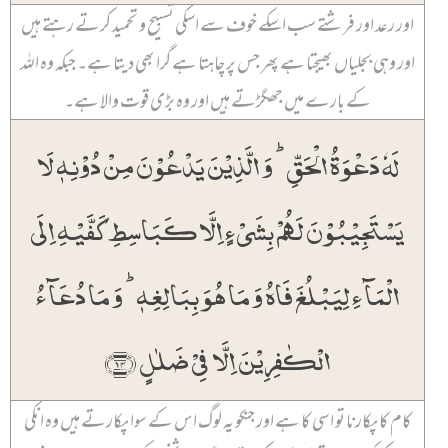
اور رعد اور فرشتے سب اسکے خوف سے اسکی تسبیح و تحمید کرتے رہتے ہیں
اور وہی بجلیاں بھیجتا ہے پھر جس پر چاہتا ہے گرا بھی دیتا ہے۔ جبکہ وہ اللہ
کے بارے میں جھگڑتے ہیں اور وہ بڑی قوت والا ہے۔
لَہٗ دَعۡوَۃُ الۡحَقِّ ؕ وَ الَّذِیۡنَ یَدۡعُوۡنَ مِنۡ دُوۡنِہٖ لَا
یَسۡتَجِیۡبُوۡنَ لَہُمۡ بِشَیۡءٍ اِلَّا کَبَاسِطِ کَفَّیۡہِ اِلَی
الۡمَآءِ لِیَبۡلُغَ فَاہُ وَ مَا ہُوَ بِبَالِغِہٖ ؕ وَ مَا دُعَآءُ
الۡکٰفِرِیۡنَ اِلَّا فِیۡ ضَلٰلٍ ﴿۱۴﴾
کام کا پکارنا تو اسی کا ہے اور جنکو یہ لوگ اس کے سوا پکارتے ہیں وہ انکی