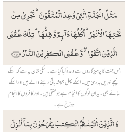
مَثَلُ الۡجَنَّۃِ الَّتِیۡ وُعِدَ الۡمُتَّقُوۡنَ ؕ تَجۡرِیۡ مِنۡ
تَحۡتِہَا الۡاَنۡہٰرُ ؕ اُکُلُہَا دَآئِمٌ وَّ ظِلُّہَا ؕ تِلۡکَ عُقۡبَی
الَّذِیۡنَ اتَّقَوۡا ٭ۖ وَّ عُقۡبَی الۡکٰفِرِیۡنَ النَّارُ ﴿۳۵﴾
جس جنت کا پرہیزگاروں سے وعدہ کیا گیا ہے۔ اسکی شان یہ ہے کہ اسکے
نیچے نہریں بہ رہی ہیں۔ اسکے پھل ہمیشہ باقی رہنے والے ہیں اور اسکے
سائے بھی۔ یہ ان لوگوں کا انجام ہے جو متقی ہیں۔ اور کافروں کا انجام
دوزخ ہے۔
وَ الَّذِیۡنَ اٰتَیۡنٰہُمُ الۡکِتٰبَ یَفۡرَحُوۡنَ بِمَاۤ اُنۡزِلَ