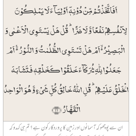
اَفَاتَّخَذۡتُمۡ مِّنۡ دُوۡنِہٖۤ اَوۡلِیَآءَ لَا یَمۡلِکُوۡنَ
لِاَنۡفُسِہِمۡ نَفۡعًا وَّ لَا ضَرًّا ؕ قُلۡ ہَلۡ یَسۡتَوِی الۡاَعۡمٰی وَ
الۡبَصِیۡرُ ۬ۙ اَمۡ ہَلۡ تَسۡتَوِی الظُّلُمٰتُ وَ النُّوۡرُ ۬ۚ اَمۡ
جَعَلُوۡا لِلّٰہِ شُرَکَآءَ خَلَقُوۡا کَخَلۡقِہٖ فَتَشَابَہَ
الۡخَلۡقُ عَلَیۡہِمۡ ؕ قُلِ اللّٰہُ خَالِقُ کُلِّ شَیۡءٍ وَّ ہُوَ الۡوَاحِدُ
الۡقَہَّارُ ﴿۱۶﴾
ان سے پوچھو کہ آسمانوں اور زمین کا پروردگار کون ہے؟ تم ہی کہدو کہ