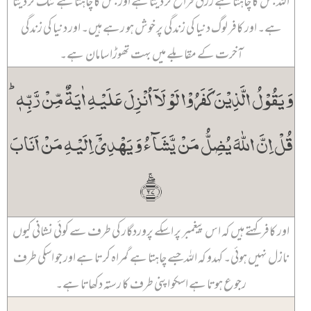
اللہ جس کا چاہتا ہے رزق فراخ کر دیتا ہے اور جس کا چاہتا ہے تنگ کر دیتا
ہے۔ اور کافر لوگ دنیا کی زندگی پر خوش ہو رہے ہیں۔ اور دنیا کی زندگی
آخرت کے مقابلے میں بہت تھوڑا سامان ہے۔
وَ یَقُوۡلُ الَّذِیۡنَ کَفَرُوۡا لَوۡ لَاۤ اُنۡزِلَ عَلَیۡہِ اٰیَۃٌ مِّنۡ رَّبِّہٖ ؕ
قُلۡ اِنَّ اللّٰہَ یُضِلُّ مَنۡ یَّشَآءُ وَ یَہۡدِیۡۤ اِلَیۡہِ مَنۡ اَنَابَ
﴿ۖۚ۲۷﴾
اور کافر کہتے ہیں کہ اس پیغمبر پر اسکے پروردگار کی طرف سے کوئی نشانی کیوں
نازل نہیں ہوئی۔ کہدو کہ اللہ جسے چاہتا ہے گمراہ کر تا ہے اور جو اسکی طرف
رجوع ہوتا ہے اسکو اپنی طرف کا رستہ دکھاتا ہے۔