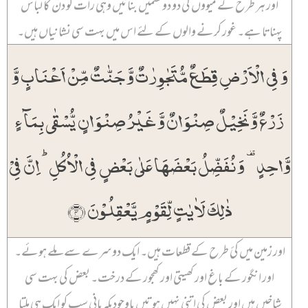
اور ہر طرح کے میووں کی دو دو قسمیں بنائیں وہی رات کو دن کا لباس
پہناتا ہے۔ غور کرنے والوں کے لئے اس میں بہت سی نشانیاں ہیں۔
وَ فِی الۡاَرۡضِ قِطَعٌ مُّتَجٰوِرٰتٌ وَّ جَنّٰتٌ مِّنۡ اَعۡنَابٍ وَّ
زَرۡعٌ وَّ نَخِیۡلٌ صِنۡوَانٌ وَّ غَیۡرُ صِنۡوَانٍ یُّسۡقٰی بِمَآءٍ
وَّاحِدٍ ۟ وَ نُفَضِّلُ بَعۡضَہَا عَلٰی بَعۡضٍ فِی الۡاُکُلِ ؕ اِنَّ فِیۡ
ذٰلِکَ لَاٰیٰتٍ لِّقَوۡمٍ یَّعۡقِلُوۡنَ ﴿۴﴾
اور زمین میں کئ طرح کے قطعات ہیں۔ ایک دوسرے سے ملے ہوئے۔
اور انگور کے باغ اور کھیتی اور کھجور کے درخت۔ بعض کی بہت سی
شاخیں ہیں اور بعض کی اتنی نہیں ہوتیں باوجودیکہ پانی سب کو ایک ہی ملتا