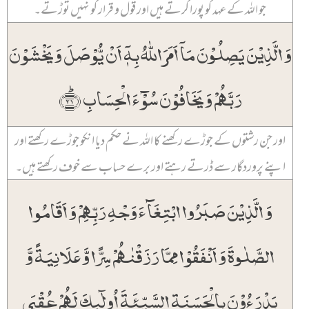
جو اللہ کے عہد کو پورا کرتے ہیں اور قول و قرار کو نہیں توڑتے۔
وَ الَّذِیۡنَ یَصِلُوۡنَ مَاۤ اَمَرَ اللّٰہُ بِہٖۤ اَنۡ یُّوۡصَلَ وَ یَخۡشَوۡنَ
رَبَّہُمۡ وَ یَخَافُوۡنَ سُوۡٓءَ الۡحِسَابِ ﴿ؕ۲۱﴾
اور جن رشتوں کے جوڑے رکھنے کا اللہ نے حکم دیا انکو جوڑے رکھتے اور
اپنے پروردگار سے ڈرتے رہتے اور برے حساب سے خوف رکھتے ہیں۔
وَ الَّذِیۡنَ صَبَرُوا ابۡتِغَآءَ وَجۡہِ رَبِّہِمۡ وَ اَقَامُوا
الصَّلٰوۃَ وَ اَنۡفَقُوۡا مِمَّا رَزَقۡنٰہُمۡ سِرًّا وَّ عَلَانِیَۃً وَّ
یَدۡرَءُوۡنَ بِالۡحَسَنَۃِ السَّیِّئَۃَ اُولٰٓئِکَ لَہُمۡ عُقۡبَی