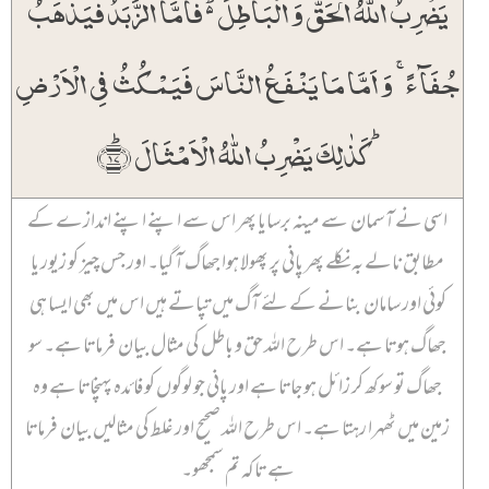
یَضۡرِبُ اللّٰہُ الۡحَقَّ وَ الۡبَاطِلَ ۬ؕ فَاَمَّا الزَّبَدُ فَیَذۡہَبُ
جُفَآءً ۚ وَ اَمَّا مَا یَنۡفَعُ النَّاسَ فَیَمۡکُثُ فِی الۡاَرۡضِ
ؕ کَذٰلِکَ یَضۡرِبُ اللّٰہُ الۡاَمۡثَالَ ﴿ؕ۱۷﴾
اسی نے آسمان سے مینہ برسایا پھر اس سے اپنے اپنے اندازے کے
مطابق نالے بہ نکلے پھر پانی پر پھولا ہوا جھاگ آ گیا۔ اور جس چیز کو زیور یا
کوئی اور سامان بنانے کے لئے آگ میں تپاتے ہیں اس میں بھی ایسا ہی
جھاگ ہوتا ہے۔ اس طرح اللہ حق و باطل کی مثال بیان فرماتا ہے۔ سو
جھاگ تو سوکھ کر زائل ہو جاتا ہے اور پانی جو لوگوں کو فائدہ پہنچاتا ہے وہ
زمین میں ٹھہرا رہتا ہے۔ اس طرح اللہ صحیح اور غلط کی مثالیں بیان فرماتا
ہے تاکہ تم سمجھو۔