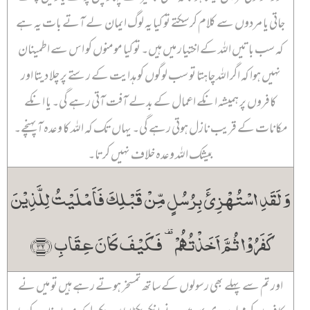
جاتی یا مردوں سے کلام کر سکتے تو کیا یہ لوگ ایمان لے آتے بات یہ ہے
کہ سب باتیں اللہ کے اختیار میں ہیں۔ تو کیا مومنوں کو اس سے اطمینان
نہیں ہوا کہ اگر اللہ چاہتا تو سب لوگوں کو ہدایت کے رستے پر چلا دیتا اور
کافروں پر ہمیشہ انکے اعمال کے بدلے آفت آتی رہے گی۔ یا انکے
مکانات کے قریب نازل ہوتی رہے گی۔ یہاں تک کہ اللہ کا وعدہ آ پہنچے۔
بیشک اللہ وعدہ خلاف نہیں کرتا۔
وَ لَقَدِ اسۡتُہۡزِیَٔ بِرُسُلٍ مِّنۡ قَبۡلِکَ فَاَمۡلَیۡتُ لِلَّذِیۡنَ
کَفَرُوۡا ثُمَّ اَخَذۡتُہُمۡ ۟ فَکَیۡفَ کَانَ عِقَابِ ﴿۳۲﴾
اور تم سے پہلے بھی رسولوں کے ساتھ تمسخر ہوتے رہے ہیں تو میں نے