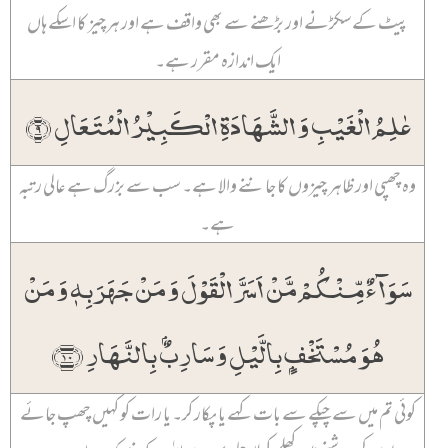
پیٹ کے سکڑنے اور بڑھنے سے بھی واقف ہے اور ہرچیز کا اسکے ہاں
ایک اندازہ مقرر ہے۔
عٰلِمُ الۡغَیۡبِ وَ الشَّہَادَۃِ الۡکَبِیۡرُ الۡمُتَعَالِ ﴿۹﴾
وہ چھپی اور ظاہر چیزوں کا جاننے والا ہے۔ سب سے بزرگ ہے عالی رتبہ
ہے۔
سَوَآءٌ مِّنۡکُمۡ مَّنۡ اَسَرَّ الۡقَوۡلَ وَ مَنۡ جَہَرَ بِہٖ وَ مَنۡ
ہُوَ مُسۡتَخۡفٍۭ بِالَّیۡلِ وَ سَارِبٌۢ بِالنَّہَارِ ﴿۱۰﴾
کوئی تم میں سے چپکے سے بات کہے یا پکار کر۔ یا رات کو کہیں چھپ جائے