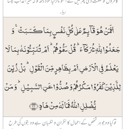
کافروں کو مہلت دی پھر میں نے انکو پکڑ لیا سو دیکھ لو کہ میرا عذاب کیسا
رہا۔
اَفَمَنۡ ہُوَ قَآئِمٌ عَلٰی کُلِّ نَفۡسٍۭ بِمَا کَسَبَتۡ ۚ وَ
جَعَلُوۡا لِلّٰہِ شُرَکَآءَ ؕ قُلۡ سَمُّوۡہُمۡ ؕ اَمۡ تُنَبِّـُٔوۡنَہٗ بِمَا لَا
یَعۡلَمُ فِی الۡاَرۡضِ اَمۡ بِظَاہِرٍ مِّنَ الۡقَوۡلِ ؕ بَلۡ زُیِّنَ
لِلَّذِیۡنَ کَفَرُوۡا مَکۡرُہُمۡ وَ صُدُّوۡا عَنِ السَّبِیۡلِ ؕ وَ مَنۡ
یُّضۡلِلِ اللّٰہُ فَمَا لَہٗ مِنۡ ہَادٍ ﴿۳۳﴾
تو کیا وہ جو ہر شخص کے اعمال کا نگران و نگہبان ہے وہ بتوں کی طرح