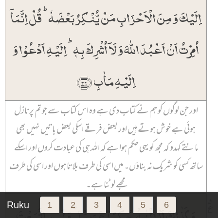
اِلَیۡکَ وَ مِنَ الۡاَحۡزَابِ مَنۡ یُّنۡکِرُ بَعۡضَہٗ ؕ قُلۡ اِنَّمَاۤ
اُمِرۡتُ اَنۡ اَعۡبُدَ اللّٰہَ وَ لَاۤ اُشۡرِکَ بِہٖ ؕ اِلَیۡہِ اَدۡعُوۡا وَ
اِلَیۡہِ مَاٰبِ ﴿۳۶﴾
اور جن لوگوں کو ہم نے کتاب دی ہے وہ اس کتاب سے جو تم پر نازل
ہوئی ہے خوش ہوتے ہیں اور بعض فرقے اسکی بعض باتیں نہیں بھی
مانتے کہدو کہ مجھ کو یہی حکم ہوا ہے کہ اللہ ہی کی عبادت کروں اور اسکے
ساتھ کسی کو شریک نہ بناؤں۔ میں اسی کی طرف بلا تا ہوں اور اسی کی طرف
مجھے لوٹنا ہے۔
۵
وَ کَذٰلِکَ اَنۡزَلۡنٰہُ حُکۡمًا عَرَبِیًّا ؕ وَ لَئِنِ اتَّبَعۡتَ
Ruku
1
2
3
4
5
6