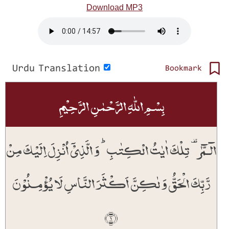
Download MP3
Urdu Translation
Bookmark
بِسۡمِ اللّٰہِ الرَّحۡمٰنِ الرَّحِیۡمِ
الٓـمّٓرٰ ۟ تِلۡکَ اٰیٰتُ الۡکِتٰبِ ؕ وَ الَّذِیۡۤ اُنۡزِلَ اِلَیۡکَ مِنۡ
رَّبِّکَ الۡحَقُّ وَ لٰکِنَّ اَکۡثَرَ النَّاسِ لَا یُؤۡمِنُوۡنَ
﴿۱﴾