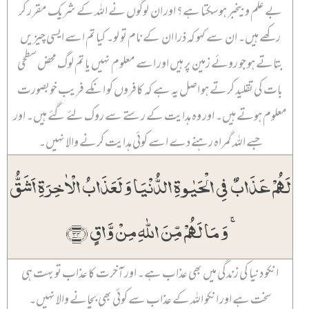
بے علم و بیخبر ہو سکتا ہے؟ اور ان لوگوں نے اللہ کے شریک مقرر کر
رکھے ہیں۔ ان سے کہو کہ ذرا ان کے نام تو لو۔ کیا تم اسے ایسی چیزیں
بتاتے ہو جو روئے زمین پر ہیں اور اسے معلوم نہیں یا تم لوگ محض سطحی
بات کی تقلید کرتے ہو اصل یہ ہے کہ کافروں کو انکے فریب خوبصورت
معلوم ہوتے ہیں۔ اور وہ ہدایت کے رستے سے روک لئے گئے ہیں۔ اور
جسے اللہ گمراہ رہنے دے اسے کوئی ہدایت کرنے والا نہیں۔
لَہُمۡ عَذَابٌ فِی الۡحَیٰوۃِ الدُّنۡیَا وَ لَعَذَابُ الۡاٰخِرَۃِ اَشَقُّ
ۚ وَ مَا لَہُمۡ مِّنَ اللّٰہِ مِنۡ وَّاقٍ ﴿۳۴﴾
انکو دنیا کی زندگی میں بھی عذاب ہے۔ اور آخرت کا عذاب تو بہت ہی
سخت ہے اور انکو اللہ کے عذاب سے کوئی بھی بچانے والا نہیں۔