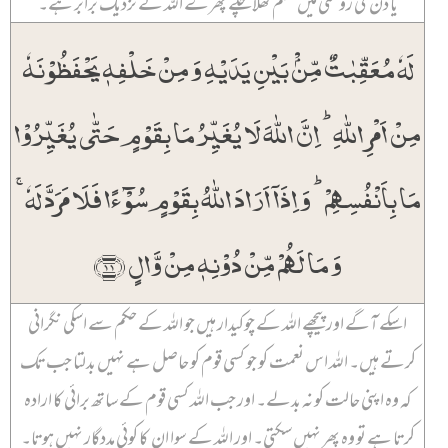
یا دن کی روشنی میں کھلم کھلا چلے پھرے اللہ کے نزدیک برابر ہے۔
لَہٗ مُعَقِّبٰتٌ مِّنۡۢ بَیۡنِ یَدَیۡہِ وَ مِنۡ خَلۡفِہٖ یَحۡفَظُوۡنَہٗ
مِنۡ اَمۡرِ اللّٰہِ ؕ اِنَّ اللّٰہَ لَا یُغَیِّرُ مَا بِقَوۡمٍ حَتّٰی یُغَیِّرُوۡا
مَا بِاَنۡفُسِہِمۡ ؕ وَ اِذَاۤ اَرَادَ اللّٰہُ بِقَوۡمٍ سُوۡٓءًا فَلَا مَرَدَّ لَہٗ ۚ
وَ مَا لَہُمۡ مِّنۡ دُوۡنِہٖ مِنۡ وَّالٍ ﴿۱۱﴾
اسکے آگے اور پیچھے اللہ کے چوکیدار ہیں جو اللہ کے حکم سے اسکی نگرانی
کرتے ہیں۔ اللہ اس نعمت کو جو کسی قوم کو حاصل ہے نہیں بدلتا جب تک
کہ وہ اپنی حالت کو نہ بدلے۔ اور جب اللہ کسی قوم کے ساتھ برائی کا ارادہ
کرتا ہے تو وہ پھر نہیں سکتی۔ اور اللہ کے سوا ان کا کوئی مددگار نہیں ہوتا۔