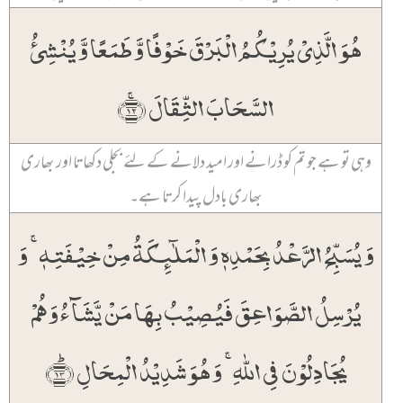
ہُوَ الَّذِیۡ یُرِیۡکُمُ الۡبَرۡقَ خَوۡفًا وَّ طَمَعًا وَّ یُنۡشِیُٔ
السَّحَابَ الثِّقَالَ ﴿ۚ۱۲﴾
وہی تو ہے جو تم کو ڈرانے اور امید دلانے کے لئے بجلی دکھاتا اور بھاری
بھاری بادل پیدا کرتا ہے۔
وَ یُسَبِّحُ الرَّعۡدُ بِحَمۡدِہٖ وَ الۡمَلٰٓئِکَۃُ مِنۡ خِیۡفَتِہٖ ۚ وَ
یُرۡسِلُ الصَّوَاعِقَ فَیُصِیۡبُ بِہَا مَنۡ یَّشَآءُ وَ ہُمۡ
یُجَادِلُوۡنَ فِی اللّٰہِ ۚ وَ ہُوَ شَدِیۡدُ الۡمِحَالِ ﴿ؕ۱۳﴾