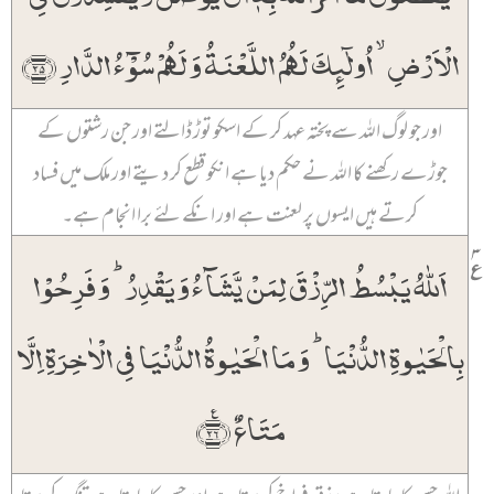
الۡاَرۡضِ ۙ اُولٰٓئِکَ لَہُمُ اللَّعۡنَۃُ وَ لَہُمۡ سُوۡٓءُ الدَّارِ ﴿۲۵﴾
اور جو لوگ اللہ سے پختہ عہد کر کے اسکو توڑ ڈالتے اور جن رشتوں کے
جوڑے رکھنے کا اللہ نے حکم دیا ہے انکو قطع کر دیتے اور ملک میں فساد
کرتے ہیں ایسوں پر لعنت ہے اور انکے لئے برا انجام ہے۔
۳
٪
اَللّٰہُ یَبۡسُطُ الرِّزۡقَ لِمَنۡ یَّشَآءُ وَ یَقۡدِرُ ؕ وَ فَرِحُوۡا
بِالۡحَیٰوۃِ الدُّنۡیَا ؕ وَ مَا الۡحَیٰوۃُ الدُّنۡیَا فِی الۡاٰخِرَۃِ اِلَّا
مَتَاعٌ ﴿٪۲۶﴾