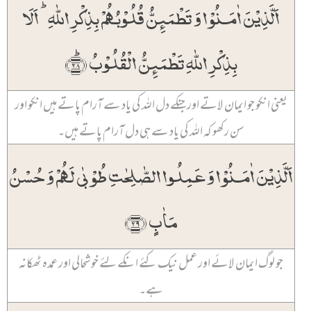
اَلَّذِیۡنَ اٰمَنُوۡا وَ تَطۡمَئِنُّ قُلُوۡبُہُمۡ بِذِکۡرِ اللّٰہِ ؕ اَلَا
بِذِکۡرِ اللّٰہِ تَطۡمَئِنُّ الۡقُلُوۡبُ ﴿ؕ۲۸﴾
یعنی انکو جو ایمان لاتے اور جنکے دل اللہ کی یاد سے آرام پاتے ہیں انکو اور
سن رکھو کہ اللہ کی یاد سے ہی دل آرام پاتے ہیں۔
اَلَّذِیۡنَ اٰمَنُوۡا وَ عَمِلُوا الصّٰلِحٰتِ طُوۡبٰی لَہُمۡ وَ حُسۡنُ
مَاٰبٍ ﴿۲۹﴾
جو لوگ ایمان لائے اور عمل نیک کئے انکے لئے خوشحالی اور عمدہ ٹھکانہ
ہے۔