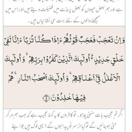
ہے اور ہم بعض میووں کو بعض پر لذت میں فضیلت دیتے ہیں اور اس میں
سمجھنے والوں کے لئے بہت سی نشانیاں ہیں۔
وَ اِنۡ تَعۡجَبۡ فَعَجَبٌ قَوۡلُہُمۡ ءَ اِذَا کُنَّا تُرٰبًا ءَ اِنَّا لَفِیۡ
خَلۡقٍ جَدِیۡدٍ ۬ؕ اُولٰٓئِکَ الَّذِیۡنَ کَفَرُوۡا بِرَبِّہِمۡ ۚ وَ اُولٰٓئِکَ
الۡاَغۡلٰلُ فِیۡۤ اَعۡنَاقِہِمۡ ۚ وَ اُولٰٓئِکَ اَصۡحٰبُ النَّارِ ۚ ہُمۡ
فِیۡہَا خٰلِدُوۡنَ ﴿۵﴾
اگر تم عجیب بات سننی چاہو۔ تو کافروں کا یہ کہنا عجیب ہے کہ جب ہم مر کر
مٹی ہو جائیں گے تو کیا از سرنو پیدا ہوں گے؟ یہی لوگ ہیں جو اپنے