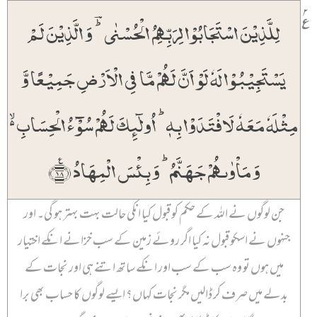
۲
٪
لِلَّذِیۡنَ اسۡتَجَابُوۡا لِرَبِّہِمُ الۡحُسۡنٰی ؕؔ وَ الَّذِیۡنَ لَمۡ
یَسۡتَجِیۡبُوۡا لَہٗ لَوۡ اَنَّ لَہُمۡ مَّا فِی الۡاَرۡضِ جَمِیۡعًا وَّ
مِثۡلَہٗ مَعَہٗ لَافۡتَدَوۡا بِہٖ ؕ اُولٰٓئِکَ لَہُمۡ سُوۡٓءُ الۡحِسَابِ ۬ۙ
وَ مَاۡوٰىہُمۡ جَہَنَّمُ ؕ وَ بِئۡسَ الۡمِہَادُ ﴿٪۱۸﴾
جن لوگوں نے اللہ کے حکم کو قبول کیا انکی حالت بہت بہتر ہو گی۔ اور
جنہوں نے اسکو قبول نہ کیا اگر روئے زمین کے سب خزانے انکے اختیار
میں ہوں تو وہ سب کے سب اور انکے ساتھ اتنے ہی اور نجات کے
بدلے میں صرف کر ڈالیں مگر نجات کہاں؟ ایسے لوگوں کا حساب بھی برا