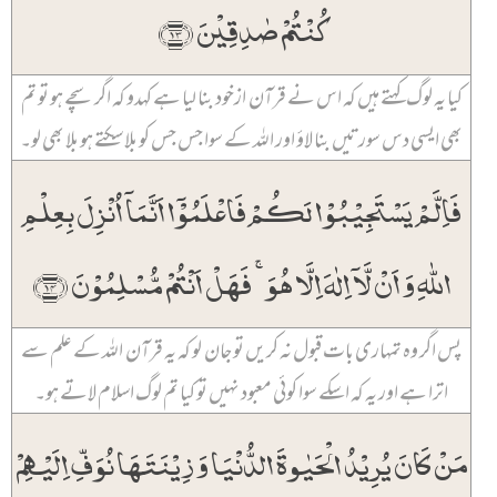
کُنۡتُمۡ صٰدِقِیۡنَ ﴿۱۳﴾
کیا یہ لوگ کہتے ہیں کہ اس نے قرآن ازخود بنا لیا ہے کہدو کہ اگر سچے ہو تو تم
بھی ایسی دس سورتیں بنا لاؤ اور اللہ کے سوا جس جس کو بلا سکتے ہو بلا بھی لو۔
فَاِلَّمۡ یَسۡتَجِیۡبُوۡا لَکُمۡ فَاعۡلَمُوۡۤا اَنَّمَاۤ اُنۡزِلَ بِعِلۡمِ
اللّٰہِ وَ اَنۡ لَّاۤ اِلٰہَ اِلَّا ہُوَ ۚ فَہَلۡ اَنۡتُمۡ مُّسۡلِمُوۡنَ ﴿۱۴﴾
پس اگر وہ تمہاری بات قبول نہ کریں تو جان لو کہ یہ قرآن اللہ کے علم سے
اترا ہے اور یہ کہ اسکے سوا کوئی معبود نہیں تو کیا تم لوگ اسلام لاتے ہو۔
مَنۡ کَانَ یُرِیۡدُ الۡحَیٰوۃَ الدُّنۡیَا وَ زِیۡنَتَہَا نُوَفِّ اِلَیۡہِمۡ