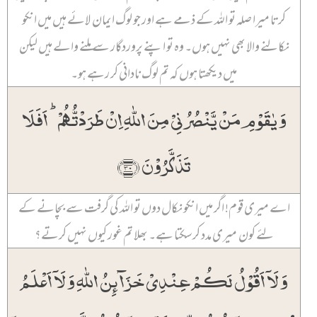
کرتا میرا صلہ تو اللہ کے ذمے ہے اور جو لوگ ایمان لائے ہیں میں انکو
نکالنے والا بھی نہیں ہوں۔ وہ تو اپنے پروردگار سے ملنے والے ہیں لیکن
میں دیکھتا ہوں کہ تم لوگ نادانی کر رہے ہو۔
وَ یٰقَوۡمِ مَنۡ یَّنۡصُرُنِیۡ مِنَ اللّٰہِ اِنۡ طَرَدۡتُّہُمۡ ؕ اَفَلَا
تَذَکَّرُوۡنَ ﴿۳۰﴾
اے میری قوم! اگر میں انکو نکال دوں تو اللہ کی گرفت سے بچانے کے
لئے کون میری مدد کر سکتا ہے۔ بھلا تم غور کیوں نہیں کرتے؟
وَ لَاۤ اَقُوۡلُ لَکُمۡ عِنۡدِیۡ خَزَآئِنُ اللّٰہِ وَ لَاۤ اَعۡلَمُ