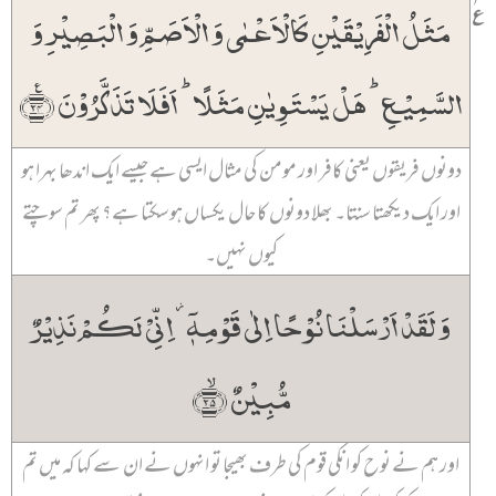
۲
٪
مَثَلُ الۡفَرِیۡقَیۡنِ کَالۡاَعۡمٰی وَ الۡاَصَمِّ وَ الۡبَصِیۡرِ وَ
السَّمِیۡعِ ؕ ہَلۡ یَسۡتَوِیٰنِ مَثَلًا ؕ اَفَلَا تَذَکَّرُوۡنَ ﴿٪۲۴﴾
دونوں فریقوں یعنی کافر اور مومن کی مثال ایسی ہے جیسے ایک اندھا بہرا ہو
اور ایک دیکھتا سنتا۔ بھلا دونوں کا حال یکساں ہو سکتا ہے؟ پھر تم سوچتے
کیوں نہیں۔
وَ لَقَدۡ اَرۡسَلۡنَا نُوۡحًا اِلٰی قَوۡمِہٖۤ ۫ اِنِّیۡ لَکُمۡ نَذِیۡرٌ
مُّبِیۡنٌ ﴿ۙ۲۵﴾
اور ہم نے نوح کو انکی قوم کی طرف بھیجا تو انہوں نے ان سے کہا کہ میں تم