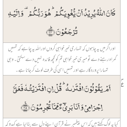
کَانَ اللّٰہُ یُرِیۡدُ اَنۡ یُّغۡوِیَکُمۡ ؕ ہُوَ رَبُّکُمۡ ۟ وَ اِلَیۡہِ
تُرۡجَعُوۡنَ ﴿ؕ۳۴﴾
اور اگر میں یہ چاہوں کہ تمہاری خیرخواہی کروں اور اللہ یہ چاہے کہ تمہیں
گمراہ رہنے دے تو میری خیر خواہی تم کو کچھ فائدہ نہیں دے سکتی۔ وہی
تمہارا پروردگار ہے اور تمہیں اسی کی طرف لوٹ کر جانا ہے۔
۳
٪
اَمۡ یَقُوۡلُوۡنَ افۡتَرٰىہُ ؕ قُلۡ اِنِ افۡتَرَیۡتُہٗ فَعَلَیَّ
اِجۡرَامِیۡ وَ اَنَا بَرِیۡٓءٌ مِّمَّا تُجۡرِمُوۡنَ ﴿٪۳۵﴾
کیا یہ لوگ کہتے ہیں کہ اس پیغمبر نے قرآن اپنے دل سے بنا لیا ہے کہدو کہ