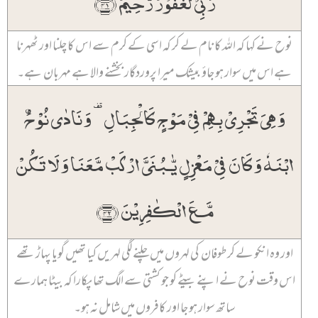
رَبِّیۡ لَغَفُوۡرٌ رَّحِیۡمٌ ﴿۴۱﴾
نوح نے کہا کہ اللہ کا نام لے کر کہ اسی کے کرم سے اس کا چلنا اور ٹھہرنا
ہے اس میں سوار ہو جاؤ بیشک میرا پروردگار بخشنے والا ہے مہربان ہے۔
وَ ہِیَ تَجۡرِیۡ بِہِمۡ فِیۡ مَوۡجٍ کَالۡجِبَالِ ۟ وَ نَادٰی نُوۡحُۨ
ابۡنَہٗ وَ کَانَ فِیۡ مَعۡزِلٍ یّٰـبُنَیَّ ارۡکَبۡ مَّعَنَا وَ لَا تَکُنۡ
مَّعَ الۡکٰفِرِیۡنَ ﴿۴۲﴾
اور وہ انکو لے کر طوفان کی لہروں میں چلنے لگی لہریں کیا تھیں گویا پہاڑ تھے
اس وقت نوح نے اپنے بیٹے کو جو کشتی سے الگ تھا پکارا کہ بیٹا ہمارے
ساتھ سوار ہو جا اور کافروں میں شامل نہ ہو۔