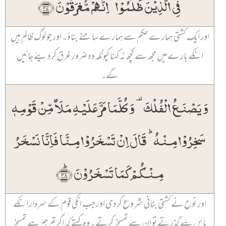
فِی الَّذِیۡنَ ظَلَمُوۡا ۚ اِنَّہُمۡ مُّغۡرَقُوۡنَ ﴿۳۷﴾
اور ایک کشتی ہمارے حکم سے ہمارے سامنے بناؤ۔ اور جو لوگ ظالم ہیں
انکے بارے میں مجھ سے کچھ نہ کہنا کیونکہ وہ ضرور غرق کر دیئے جائیں
گے۔
وَ یَصۡنَعُ الۡفُلۡکَ ۟ وَ کُلَّمَا مَرَّ عَلَیۡہِ مَلَاٌ مِّنۡ قَوۡمِہٖ
سَخِرُوۡا مِنۡہُ ؕ قَالَ اِنۡ تَسۡخَرُوۡا مِنَّا فَاِنَّا نَسۡخَرُ
مِنۡکُمۡ کَمَا تَسۡخَرُوۡنَ ﴿ؕ۳۸﴾
اور نوح نے کشتی بنانی شروع کر دی اور جب انکی قوم کے سردار انکے
پاس سے گذرتے تو ان سے تمسخر کرتے۔ وہ کہتے کہ اگر تم ہم سے تمسخر