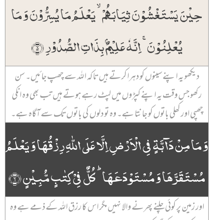
حِیۡنَ یَسۡتَغۡشُوۡنَ ثِیَابَہُمۡ ۙ یَعۡلَمُ مَا یُسِرُّوۡنَ وَ مَا
یُعۡلِنُوۡنَ ۚ اِنَّہٗ عَلِیۡمٌۢ بِذَاتِ الصُّدُوۡرِ ﴿۵﴾
دیکھو یہ اپنے سینوں کو دہرا کرتے ہیں تاکہ اللہ سے چھپ جائیں۔ سن
رکھو جس وقت یہ اپنے کپڑوں میں لپٹ رہے ہوتے ہیں تب بھی وہ انکی
چھپی اور کھلی باتوں کو جانتا ہے۔ وہ تو دلوں کی باتوں تک سے آگاہ ہے۔
وَ مَا مِنۡ دَآبَّۃٍ فِی الۡاَرۡضِ اِلَّا عَلَی اللّٰہِ رِزۡقُہَا وَ یَعۡلَمُ
مُسۡتَقَرَّہَا وَ مُسۡتَوۡدَعَہَا ؕ کُلٌّ فِیۡ کِتٰبٍ مُّبِیۡنٍ ﴿۶﴾
اور زمین پر کوئی چلنے پھرنے والا نہیں مگر اس کا رزق اللہ کے ذمے ہے وہ