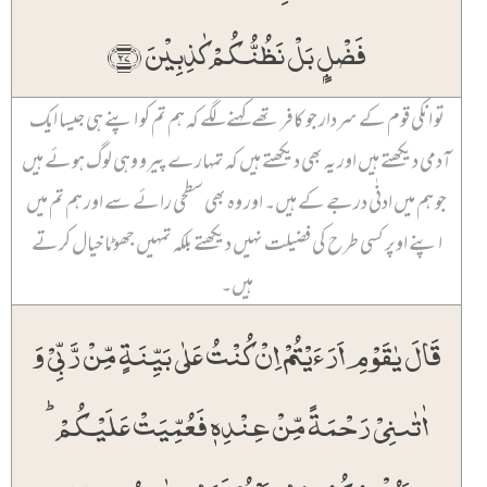
فَضۡلٍۭ بَلۡ نَظُنُّکُمۡ کٰذِبِیۡنَ ﴿۲۷﴾
تو انکی قوم کے سردار جو کافر تھے کہنے لگے کہ ہم تم کو اپنے ہی جیسا ایک
آدمی دیکھتے ہیں اور یہ بھی دیکھتے ہیں کہ تمہارے پیرو وہی لوگ ہوئے ہیں
جو ہم میں ادنٰی درجے کے ہیں۔ اور وہ بھی سطحی رائے سے اور ہم تم میں
اپنے اوپر کسی طرح کی فضیلت نہیں دیکھتے بلکہ تمہیں جھوٹا خیال کرتے
ہیں۔
قَالَ یٰقَوۡمِ اَرَءَیۡتُمۡ اِنۡ کُنۡتُ عَلٰی بَیِّنَۃٍ مِّنۡ رَّبِّیۡ وَ
اٰتٰىنِیۡ رَحۡمَۃً مِّنۡ عِنۡدِہٖ فَعُمِّیَتۡ عَلَیۡکُمۡ ؕ