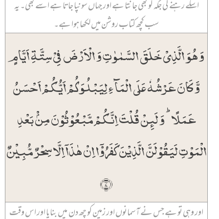
اسکے رہنے کی جگہ کو بھی جانتا ہے اور جہاں سونپا جاتا ہے اسے بھی۔ یہ
سب کچھ کتاب روشن میں لکھا ہوا ہے۔
وَ ہُوَ الَّذِیۡ خَلَقَ السَّمٰوٰتِ وَ الۡاَرۡضَ فِیۡ سِتَّۃِ اَیَّامٍ
وَّ کَانَ عَرۡشُہٗ عَلَی الۡمَآءِ لِیَبۡلُوَکُمۡ اَیُّکُمۡ اَحۡسَنُ
عَمَلًا ؕ وَ لَئِنۡ قُلۡتَ اِنَّکُمۡ مَّبۡعُوۡثُوۡنَ مِنۡۢ بَعۡدِ
الۡمَوۡتِ لَیَقُوۡلَنَّ الَّذِیۡنَ کَفَرُوۡۤا اِنۡ ہٰذَاۤ اِلَّا سِحۡرٌ مُّبِیۡنٌ
﴿۷﴾
اور وہی تو ہے جس نے آسمانوں اور زمین کو چھ دن میں بنایا اور اس وقت