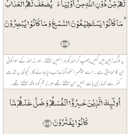
لَہُمۡ مِّنۡ دُوۡنِ اللّٰہِ مِنۡ اَوۡلِیَآءَ ۘ یُضٰعَفُ لَہُمُ الۡعَذَابُ
ؕ مَا کَانُوۡا یَسۡتَطِیۡعُوۡنَ السَّمۡعَ وَ مَا کَانُوۡا یُبۡصِرُوۡنَ
﴿۲۰﴾
یہ لوگ زمین میں کہیں چھپ کر اللہ کو ہرا نہیں سکتے۔ اور نہ اللہ کے سوا کوئی
ان کا حمایتی ہے۔ اے پیغمبر انکو دگنا عذاب دیا جائے گا۔ کیونکہ یہ شدت
کفر سے تمہاری بات نہیں سن سکتے تھے اور نہ تم کو دیکھ سکتے تھے۔
اُولٰٓئِکَ الَّذِیۡنَ خَسِرُوۡۤا اَنۡفُسَہُمۡ وَ ضَلَّ عَنۡہُمۡ مَّا
کَانُوۡا یَفۡتَرُوۡنَ ﴿۲۱﴾