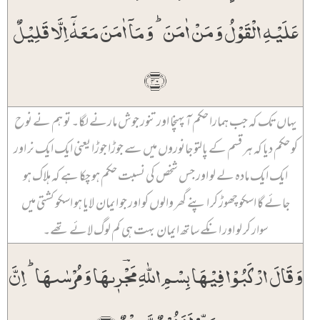
عَلَیۡہِ الۡقَوۡلُ وَ مَنۡ اٰمَنَ ؕ وَ مَاۤ اٰمَنَ مَعَہٗۤ اِلَّا قَلِیۡلٌ
﴿۴۰﴾
یہاں تک کہ جب ہمارا حکم آ پہنچا اور تنور جوش مارنے لگا۔ تو ہم نے نوح
کو حکم دیا کہ ہر قسم کے پالتو جانوروں میں سے جوڑا جوڑا یعنی ایک ایک نر اور
ایک ایک مادہ لے لو اور جس شخص کی نسبت حکم ہو چکا ہے کہ ہلاک ہو
جائے گا اسکو چھوڑ کر اپنے گھر والوں کو اور جو ایمان لایا ہو اسکو کشتی میں
سوار کر لو اور انکے ساتھ ایمان بہت ہی کم لوگ لائے تھے۔
وَ قَالَ ارۡکَبُوۡا فِیۡہَا بِسۡمِ اللّٰہِ مَ‍‍جۡؔرٖىہَا وَ مُرۡسٰىہَا ؕ اِنَّ