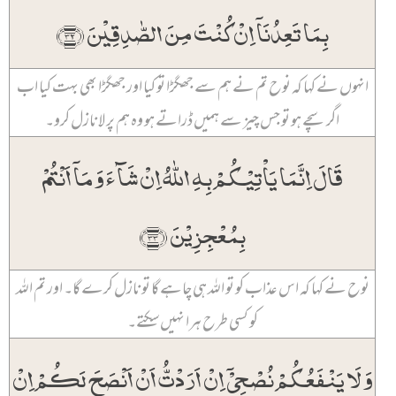
بِمَا تَعِدُنَاۤ اِنۡ کُنۡتَ مِنَ الصّٰدِقِیۡنَ ﴿۳۲﴾
انہوں نے کہا کہ نوح تم نے ہم سے جھگڑا تو کیا اور جھگڑا بھی بہت کیا اب
اگر سچے ہو تو جس چیز سے ہمیں ڈراتے ہو وہ ہم پر لا نازل کرو۔
قَالَ اِنَّمَا یَاۡتِیۡکُمۡ بِہِ اللّٰہُ اِنۡ شَآءَ وَ مَاۤ اَنۡتُمۡ
بِمُعۡجِزِیۡنَ ﴿۳۳﴾
نوح نے کہا کہ اس عذاب کو تو اللہ ہی چاہے گا تو نازل کرے گا۔ اور تم اللہ
کو کسی طرح ہرا نہیں سکتے۔
وَ لَا یَنۡفَعُکُمۡ نُصۡحِیۡۤ اِنۡ اَرَدۡتُّ اَنۡ اَنۡصَحَ لَکُمۡ اِنۡ