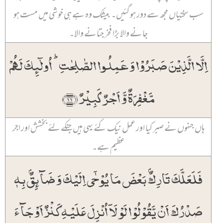
سب سختیاں مجھ سے دور ہو گئیں۔ بیشک وہ ہے ہی خوشی میں مست ہو
جانے والا بڑا فخر جتانے والا۔
اِلَّا الَّذِیۡنَ صَبَرُوۡا وَ عَمِلُوا الصّٰلِحٰتِ ؕ اُولٰٓئِکَ لَہُمۡ
مَّغۡفِرَۃٌ وَّ اَجۡرٌ کَبِیۡرٌ ﴿۱۱﴾
ہاں جنہوں نے صبر کیا اور عمل نیک کئے یہی ہیں جنکے لئے بخشش اور اجر
عظیم ہے۔
فَلَعَلَّکَ تَارِکٌۢ بَعۡضَ مَا یُوۡحٰۤی اِلَیۡکَ وَ ضَآئِقٌۢ بِہٖ
صَدۡرُکَ اَنۡ یَّقُوۡلُوۡا لَوۡ لَاۤ اُنۡزِلَ عَلَیۡہِ کَنۡزٌ اَوۡ جَآءَ