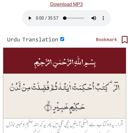
Download MP3
Urdu Translation
Bookmark
بِسۡمِ اللّٰہِ الرَّحۡمٰنِ الرَّحِیۡمِ
الٓرٰ ۟ کِتٰبٌ اُحۡکِمَتۡ اٰیٰتُہٗ ثُمَّ فُصِّلَتۡ مِنۡ لَّدُنۡ
حَکِیۡمٍ خَبِیۡرٍ ۙ﴿۱﴾
الٓرا۔ یہ وہ کتاب ہے جسکی آیتیں جچی تلی ہیں پھر یہ کہ اللہ حکیم و خبیر نازل