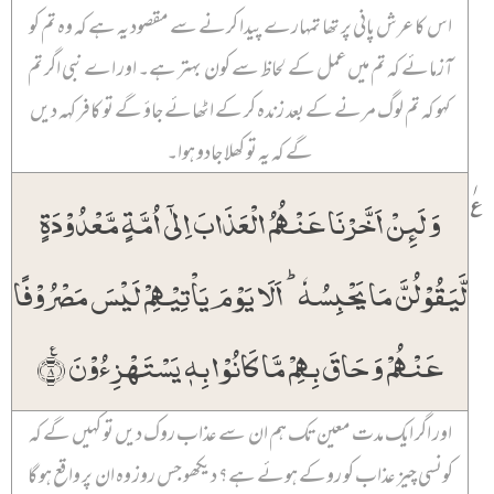
اس کا عرش پانی پر تھا تمہارے پیدا کرنے سے مقصود یہ ہے کہ وہ تم کو
آزمائے کہ تم میں عمل کے لحاظ سے کون بہتر ہے۔ اور اے نبی اگر تم
کہو کہ تم لوگ مرنے کے بعد زندہ کر کے اٹھائے جاؤ گے تو کافر کہہ دیں
گے کہ یہ تو کھلا جادو ہوا۔
۱
٪
وَ لَئِنۡ اَخَّرۡنَا عَنۡہُمُ الۡعَذَابَ اِلٰۤی اُمَّۃٍ مَّعۡدُوۡدَۃٍ
لَّیَقُوۡلُنَّ مَا یَحۡبِسُہٗ ؕ اَلَا یَوۡمَ یَاۡتِیۡہِمۡ لَیۡسَ مَصۡرُوۡفًا
عَنۡہُمۡ وَ حَاقَ بِہِمۡ مَّا کَانُوۡا بِہٖ یَسۡتَہۡزِءُوۡنَ ٪﴿۸﴾
اور اگر ایک مدت معین تک ہم ان سے عذاب روک دیں تو کہیں گے کہ
کونسی چیز عذاب کو روکے ہوئے ہے؟ دیکھو جس روز وہ ان پر واقع ہو گا