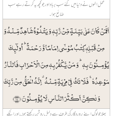
عمل انہوں نے دنیا میں کئے سب برباد اور جو کچھ یہ کرتے رہے سب
ضائع ہوا۔
اَفَمَنۡ کَانَ عَلٰی بَیِّنَۃٍ مِّنۡ رَّبِّہٖ وَ یَتۡلُوۡہُ شَاہِدٌ مِّنۡہُ وَ
مِنۡ قَبۡلِہٖ کِتٰبُ مُوۡسٰۤی اِمَامًا وَّ رَحۡمَۃً ؕ اُولٰٓئِکَ
یُؤۡمِنُوۡنَ بِہٖ ؕ وَ مَنۡ یَّکۡفُرۡ بِہٖ مِنَ الۡاَحۡزَابِ فَالنَّارُ
مَوۡعِدُہٗ ۚ فَلَا تَکُ فِیۡ مِرۡیَۃٍ مِّنۡہُ ٭ اِنَّہُ الۡحَقُّ مِنۡ رَّبِّکَ
وَ لٰکِنَّ اَکۡثَرَ النَّاسِ لَا یُؤۡمِنُوۡنَ ﴿۱۷﴾
بھلا جو لوگ اپنے پروردگار کی طرف سے دلیل روشن رکھتے ہوں اور انکے