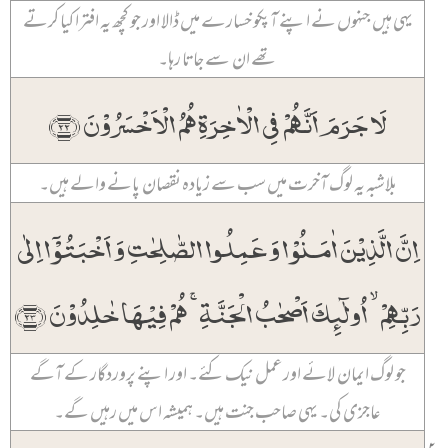
یہی ہیں جنہوں نے اپنے آپکو خسارے میں ڈالا اور جو کچھ یہ افترا کیا کرتے
تھے ان سے جاتا رہا۔
لَا جَرَمَ اَنَّہُمۡ فِی الۡاٰخِرَۃِ ہُمُ الۡاَخۡسَرُوۡنَ ﴿۲۲﴾
بلاشبہ یہ لوگ آخرت میں سب سے زیادہ نقصان پانے والے ہیں۔
اِنَّ الَّذِیۡنَ اٰمَنُوۡا وَ عَمِلُوا الصّٰلِحٰتِ وَ اَخۡبَتُوۡۤا اِلٰی
رَبِّہِمۡ ۙ اُولٰٓئِکَ اَصۡحٰبُ الۡجَنَّۃِ ۚ ہُمۡ فِیۡہَا خٰلِدُوۡنَ ﴿۲۳﴾
جو لوگ ایمان لائے اور عمل نیک کئے۔ اور اپنے پروردگار کے آگے
عاجزی کی۔ یہی صاحب جنت ہیں۔ ہمیشہ اس میں رہیں گے۔