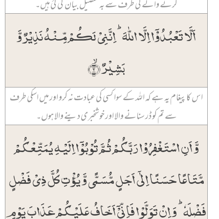
کرنے والے کی طرف سے بہ تفصیل بیان کی گئ ہیں۔
اَلَّا تَعۡبُدُوۡۤا اِلَّا اللّٰہَ ؕ اِنَّنِیۡ لَکُمۡ مِّنۡہُ نَذِیۡرٌ وَّ
بَشِیۡرٌ ۙ﴿۲﴾
اس کا پیغام یہ ہے کہ اللہ کے سوا کسی کی عبادت نہ کرو اور میں اسکی طرف
سے تم کو ڈر سنانے والا اور خوشخبری دینے والا ہوں۔
وَّ اَنِ اسۡتَغۡفِرُوۡا رَبَّکُمۡ ثُمَّ تُوۡبُوۡۤا اِلَیۡہِ یُمَتِّعۡکُمۡ
مَّتَاعًا حَسَنًا اِلٰۤی اَجَلٍ مُّسَمًّی وَّ یُؤۡتِ کُلَّ ذِیۡ فَضۡلٍ
فَضۡلَہٗ ؕ وَ اِنۡ تَوَلَّوۡا فَاِنِّیۡۤ اَخَافُ عَلَیۡکُمۡ عَذَابَ یَوۡمٍ