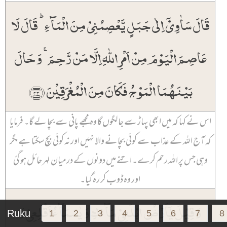
قَالَ سَاٰوِیۡۤ اِلٰی جَبَلٍ یَّعۡصِمُنِیۡ مِنَ الۡمَآءِ ؕ قَالَ لَا
عَاصِمَ الۡیَوۡمَ مِنۡ اَمۡرِ اللّٰہِ اِلَّا مَنۡ رَّحِمَ ۚ وَ حَالَ
بَیۡنَہُمَا الۡمَوۡجُ فَکَانَ مِنَ الۡمُغۡرَقِیۡنَ ﴿۴۳﴾
اس نے کہا کہ میں ابھی پہاڑ سے جا لگوں گا وہ مجھے پانی سے بچا لے گا۔ فرمایا
کہ آج اللہ کے عذاب سے کوئی بچانے والا نہیں اور نہ کوئی بچ سکتا ہے مگر
وہی جس پر اللہ رحم کرے۔ اتنے میں دونوں کے درمیان لہر حائل ہو گئ
اور وہ ڈوب کر رہ گیا۔
وَ قِیۡلَ یٰۤاَرۡضُ ابۡلَعِیۡ مَآءَکِ وَ یٰسَمَآءُ اَقۡلِعِیۡ وَ
Ruku
1
2
3
4
5
6
7
8