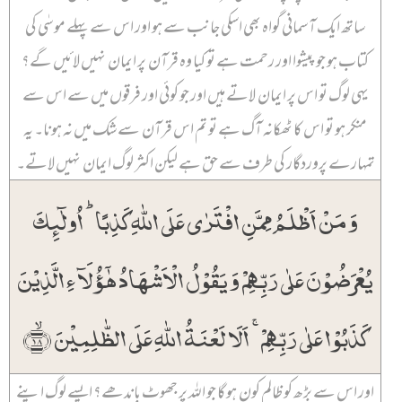
ساتھ ایک آسمانی گواہ بھی اسکی جانب سے ہو اور اس سے پہلے موسٰی کی
کتاب ہو جو پیشوا اور رحمت ہے تو کیا وہ قرآن پر ایمان نہیں لائیں گے؟
یہی لوگ تو اس پر ایمان لاتے ہیں اور جو کوئی اور فرقوں میں سے اس سے
منکر ہو تو اس کا ٹھکانہ آگ ہے تو تم اس قرآن سے شک میں نہ ہونا۔ یہ
تمہارے پروردگار کی طرف سے حق ہے لیکن اکثر لوگ ایمان نہیں لاتے۔
وَ مَنۡ اَظۡلَمُ مِمَّنِ افۡتَرٰی عَلَی اللّٰہِ کَذِبًا ؕ اُولٰٓئِکَ
یُعۡرَضُوۡنَ عَلٰی رَبِّہِمۡ وَ یَقُوۡلُ الۡاَشۡہَادُ ہٰۤؤُلَآءِ الَّذِیۡنَ
کَذَبُوۡا عَلٰی رَبِّہِمۡ ۚ اَلَا لَعۡنَۃُ اللّٰہِ عَلَی الظّٰلِمِیۡنَ ﴿ۙ۱۸﴾
اور اس سے بڑھ کو ظالم کون ہو گا جو اللہ پر جھوٹ باندھے؟ ایسے لوگ اپنے