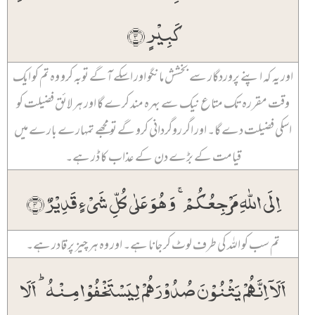
کَبِیۡرٍ ﴿۳﴾
اور یہ کہ اپنے پروردگار سے بخشش مانگو اور اسکے آگے توبہ کرو وہ تم کو ایک
وقت مقررہ تک متاع نیک سے بہرہ مند کرے گا اور ہر لائق فضیلت کو
اسکی فضیلت دے گا۔ اور اگر روگردانی کرو گے تو مجھے تمہارے بارے میں
قیامت کے بڑے دن کے عذاب کا ڈر ہے۔
اِلَی اللّٰہِ مَرۡجِعُکُمۡ ۚ وَ ہُوَ عَلٰی کُلِّ شَیۡءٍ قَدِیۡرٌ ﴿۴﴾
تم سب کو اللہ کی طرف لوٹ کر جانا ہے۔ اور وہ ہر چیز پر قادر ہے۔
اَلَاۤ اِنَّہُمۡ یَثۡنُوۡنَ صُدُوۡرَہُمۡ لِیَسۡتَخۡفُوۡا مِنۡہُ ؕ اَلَا