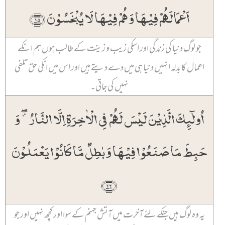
اَعۡمَالَہُمۡ فِیۡہَا وَ ہُمۡ فِیۡہَا لَا یُبۡخَسُوۡنَ ﴿۱۵﴾
جو لوگ دنیا کی زندگی اور اسکی زیب و زینت کے طالب ہوں ہم انکے
اعمال کا بدلہ انہیں دنیا ہی میں دے دیتے ہیں اور اس میں انکی حق تلفی
نہیں کی جاتی۔
اُولٰٓئِکَ الَّذِیۡنَ لَیۡسَ لَہُمۡ فِی الۡاٰخِرَۃِ اِلَّا النَّارُ ۫ۖ وَ
حَبِطَ مَا صَنَعُوۡا فِیۡہَا وَ بٰطِلٌ مَّا کَانُوۡا یَعۡمَلُوۡنَ
﴿۱۶﴾
یہ وہ لوگ ہیں جنکے لئے آخرت میں آتش جہنم کے سوا اور کچھ نہیں اور جو