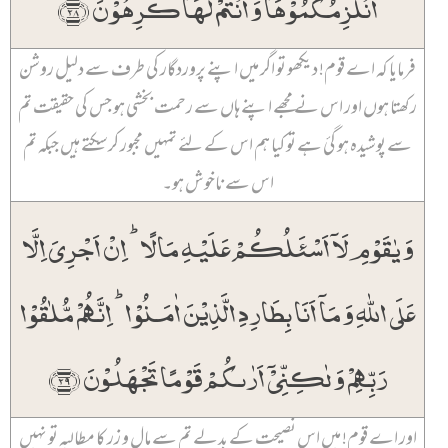
اَنُلۡزِمُکُمُوۡہَا وَ اَنۡتُمۡ لَہَا کٰرِہُوۡنَ ﴿۲۸﴾
فرمایا کہ اے قوم! دیکھو تو اگر میں اپنے پروردگار کی طرف سے دلیل روشن
رکھتا ہوں اور اس نے مجھے اپنے ہاں سے رحمت بخشی ہو جس کی حقیقت تم
سے پوشیدہ ہو گئ ہے تو کیا ہم اس کے لئے تمہیں مجبور کر سکتے ہیں جبکہ تم
اس سے ناخوش ہو۔
وَ یٰقَوۡمِ لَاۤ اَسۡئَلُکُمۡ عَلَیۡہِ مَالًا ؕ اِنۡ اَجۡرِیَ اِلَّا
عَلَی اللّٰہِ وَ مَاۤ اَنَا بِطَارِدِ الَّذِیۡنَ اٰمَنُوۡا ؕ اِنَّہُمۡ مُّلٰقُوۡا
رَبِّہِمۡ وَ لٰکِنِّیۡۤ اَرٰىکُمۡ قَوۡمًا تَجۡہَلُوۡنَ ﴿۲۹﴾
اور اے قوم! میں اس نصیحت کے بدلے تم سے مال و زر کا مطالبہ تو نہیں