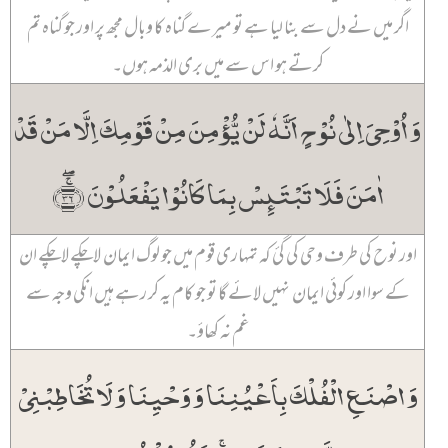
اگر میں نے دل سے بنا لیا ہے تو میرے گناہ کا وبال مجھ پر اور جو گناہ تم
کرتے ہو اس سے میں بری الذمہ ہوں۔
وَ اُوۡحِیَ اِلٰی نُوۡحٍ اَنَّہٗ لَنۡ یُّؤۡمِنَ مِنۡ قَوۡمِکَ اِلَّا مَنۡ قَدۡ
اٰمَنَ فَلَا تَبۡتَئِسۡ بِمَا کَانُوۡا یَفۡعَلُوۡنَ ﴿ۚۖ۳۶﴾
اور نوح کی طرف وحی کی گئ کہ تمہاری قوم میں جو لوگ ایمان لاچکے لاچکے ان
کے سوا اور کوئی ایمان نہیں لائے گا تو جو کام یہ کر رہے ہیں انکی وجہ سے
غم نہ کھاؤ۔
وَ اصۡنَعِ الۡفُلۡکَ بِاَعۡیُنِنَا وَ وَحۡیِنَا وَ لَا تُخَاطِبۡنِیۡ