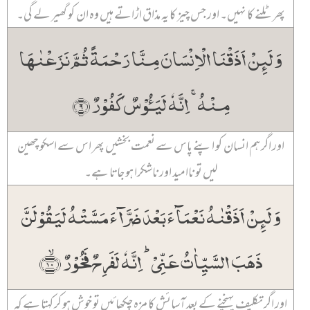
پھر ٹلنے کا نہیں۔ اور جس چیز کا یہ مذاق اڑاتے ہیں وہ ان کو گھیر لے گی۔
وَ لَئِنۡ اَذَقۡنَا الۡاِنۡسَانَ مِنَّا رَحۡمَۃً ثُمَّ نَزَعۡنٰہَا
مِنۡہُ ۚ اِنَّہٗ لَیَـُٔوۡسٌ کَفُوۡرٌ ﴿۹﴾
اور اگر ہم انسان کو اپنے پاس سے نعمت بخشیں پھر اس سے اسکو چھین
لیں تو ناامید اور ناشکرا ہو جاتا ہے۔
وَ لَئِنۡ اَذَقۡنٰہُ نَعۡمَآءَ بَعۡدَ ضَرَّآءَ مَسَّتۡہُ لَیَقُوۡلَنَّ
ذَہَبَ السَّیِّاٰتُ عَنِّیۡ ؕ اِنَّہٗ لَفَرِحٌ فَخُوۡرٌ ﴿ۙ۱۰﴾
اور اگر تکلیف پہنچنے کے بعد آسائش کا مزہ چکھائیں تو خوش ہو کر کہتا ہے کہ