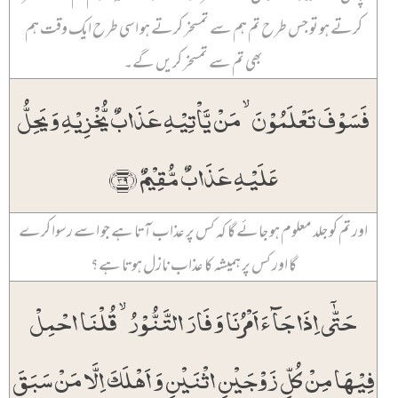
کرتے ہو تو جس طرح تم ہم سے تمسخر کرتے ہو اسی طرح ایک وقت ہم
بھی تم سے تمسخر کریں گے۔
فَسَوۡفَ تَعۡلَمُوۡنَ ۙ مَنۡ یَّاۡتِیۡہِ عَذَابٌ یُّخۡزِیۡہِ وَ یَحِلُّ
عَلَیۡہِ عَذَابٌ مُّقِیۡمٌ ﴿۳۹﴾
اور تم کو جلد معلوم ہو جائے گا کہ کس پر عذاب آتا ہے جو اسے رسوا کرے
گا اور کس پر ہمیشہ کا عذاب نازل ہوتا ہے؟
حَتّٰۤی اِذَا جَآءَ اَمۡرُنَا وَ فَارَ التَّنُّوۡرُ ۙ قُلۡنَا احۡمِلۡ
فِیۡہَا مِنۡ کُلٍّ زَوۡجَیۡنِ اثۡنَیۡنِ وَ اَہۡلَکَ اِلَّا مَنۡ سَبَقَ