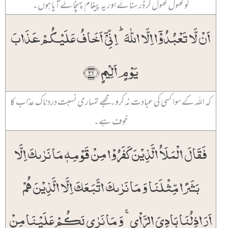
کو کھول کھول کر ڈر سنانے اور یہ پیغام پہنچانے آیا ہوں۔
اَنۡ لَّا تَعۡبُدُوۡۤا اِلَّا اللّٰہَ ؕ اِنِّیۡۤ اَخَافُ عَلَیۡکُمۡ عَذَابَ
یَوۡمٍ اَلِیۡمٍ ﴿۲۶﴾
کہ اللہ کے سوا کسی کی عبادت نہ کرو۔ مجھے تمہاری نسبت دردناک عذاب کا
خوف ہے۔
فَقَالَ الۡمَلَاُ الَّذِیۡنَ کَفَرُوۡا مِنۡ قَوۡمِہٖ مَا نَرٰىکَ اِلَّا
بَشَرًا مِّثۡلَنَا وَ مَا نَرٰىکَ اتَّبَعَکَ اِلَّا الَّذِیۡنَ ہُمۡ
اَرَاذِلُنَا بَادِیَ الرَّاۡیِ ۚ وَ مَا نَرٰی لَکُمۡ عَلَیۡنَا مِنۡ