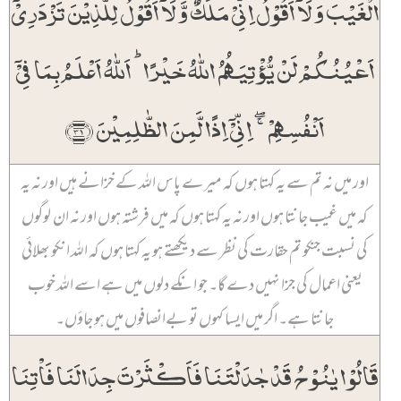
الۡغَیۡبَ وَ لَاۤ اَقُوۡلُ اِنِّیۡ مَلَکٌ وَّ لَاۤ اَقُوۡلُ لِلَّذِیۡنَ تَزۡدَرِیۡۤ
اَعۡیُنُکُمۡ لَنۡ یُّؤۡتِیَہُمُ اللّٰہُ خَیۡرًا ؕ اَللّٰہُ اَعۡلَمُ بِمَا فِیۡۤ
اَنۡفُسِہِمۡ ۚۖ اِنِّیۡۤ اِذًا لَّمِنَ الظّٰلِمِیۡنَ ﴿۳۱﴾
اور میں نہ تم سے یہ کہتا ہوں کہ میرے پاس اللہ کے خزانے ہیں اور نہ یہ
کہ میں غیب جانتا ہوں اور نہ یہ کہتا ہوں کہ میں فرشتہ ہوں اور نہ ان لوگوں
کی نسبت جنکو تم حقارت کی نظر سے دیکھتے ہو یہ کہتا ہوں کہ اللہ انکو بھلائی
یعنی اعمال کی جزا نہیں دے گا۔ جو انکے دلوں میں ہے اسے اللہ خوب
جانتا ہے۔ اگر میں ایسا کہوں تو بےانصافوں میں ہو جاؤں۔
قَالُوۡا یٰنُوۡحُ قَدۡ جٰدَلۡتَنَا فَاَکۡثَرۡتَ جِدَالَنَا فَاۡتِنَا