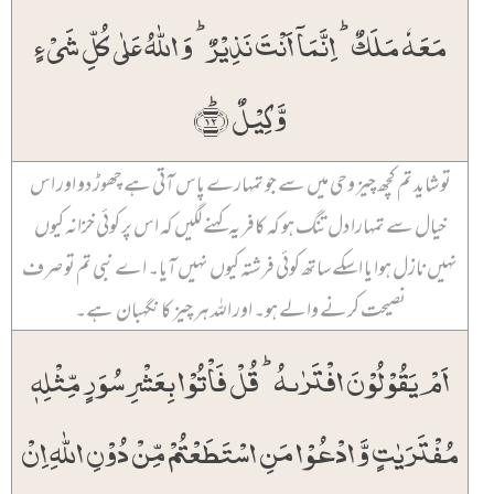
مَعَہٗ مَلَکٌ ؕ اِنَّمَاۤ اَنۡتَ نَذِیۡرٌ ؕ وَ اللّٰہُ عَلٰی کُلِّ شَیۡءٍ
وَّکِیۡلٌ ﴿ؕ۱۲﴾
تو شاید تم کچھ چیز وحی میں سے جو تمہارے پاس آتی ہے چھوڑ دو اور اس
خیال سے تمہارا دل تنگ ہو کہ کافر یہ کہنے لگیں کہ اس پر کوئی خزانہ کیوں
نہیں نازل ہوا یا اسکے ساتھ کوئی فرشتہ کیوں نہیں آیا۔ اے نبی تم تو صرف
نصیحت کرنے والے ہو۔ اور اللہ ہر چیز کا نگہبان ہے۔
اَمۡ یَقُوۡلُوۡنَ افۡتَرٰىہُ ؕ قُلۡ فَاۡتُوۡا بِعَشۡرِ سُوَرٍ مِّثۡلِہٖ
مُفۡتَرَیٰتٍ وَّ ادۡعُوۡا مَنِ اسۡتَطَعۡتُمۡ مِّنۡ دُوۡنِ اللّٰہِ اِنۡ