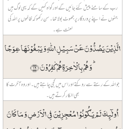
رب کے سامنے پیش کئے جائیں گے اور گواہ کہیں گے کہ یہی لوگ ہیں
جنہوں نے اپنے پروردگار پر جھوٹ بولا تھا۔ سن رکھو کہ ظالموں پر اللہ کی
لعنت ہے۔
الَّذِیۡنَ یَصُدُّوۡنَ عَنۡ سَبِیۡلِ اللّٰہِ وَ یَبۡغُوۡنَہَا عِوَجًا
ؕ وَ ہُمۡ بِالۡاٰخِرَۃِ ہُمۡ کٰفِرُوۡنَ ﴿۱۹﴾
جو اللہ کے رستے سے روکتے اور اس میں کجی چاہتے ہیں۔ اور وہ آخرت کا
بھی انکار کرتے ہیں۔
اُولٰٓئِکَ لَمۡ یَکُوۡنُوۡا مُعۡجِزِیۡنَ فِی الۡاَرۡضِ وَ مَا کَانَ