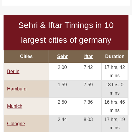
Sehri & Iftar Timings in 10
largest cities of germany
Cities
Sehr
Iftar
Duration
2:00
7:42
17 hrs, 42
Berlin
mins
1:59
7:59
18 hrs, 0
Hamburg
mins
2:50
7:36
16 hrs, 46
Munich
mins
2:44
8:03
17 hrs, 19
Cologne
mins