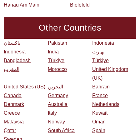
Hanau Am Main
Bielefeld
Other Countries
پاکستان
Pakistan
Indonesia
Indonesia
India
بھارت
Bangladesh
Türkiye
Türkiye
المغرب
Morocco
United Kingdom
(UK)
United States (US)
البحرین
Bahrain
Canada
Germany
France
Denmark
Australia
Netherlands
Greece
Italy
Kuwait
Malaysia
Norway
Oman
Qatar
South Africa
Spain
Sweden