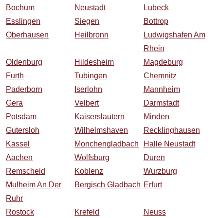
Bochum
Neustadt
Lubeck
Esslingen
Siegen
Bottrop
Oberhausen
Heilbronn
Ludwigshafen Am
Rhein
Oldenburg
Hildesheim
Magdeburg
Furth
Tubingen
Chemnitz
Paderborn
Iserlohn
Mannheim
Gera
Velbert
Darmstadt
Potsdam
Kaiserslautern
Minden
Gutersloh
Wilhelmshaven
Recklinghausen
Kassel
Monchengladbach
Halle Neustadt
Aachen
Wolfsburg
Duren
Remscheid
Koblenz
Wurzburg
Mulheim An Der
Bergisch Gladbach
Erfurt
Ruhr
Rostock
Krefeld
Neuss