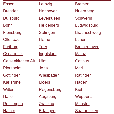
Essen
Leipzig
Bremen
Dresden
Hannover
Nuernberg
Duisburg
Leverkusen
Schwerin
Bonn
Heidelberg
Ludwigsburg
Flensburg
Solingen
Braunschweig
Offenbach
Herne
Lunen
Freiburg
Trier
Bremerhaven
Osnabruck
Ingolstadt
Mainz
Gelsenkirchen Alt
Ulm
Cottbus
Pforzheim
Jena
Marl
Gottingen
Wiesbaden
Ratingen
Karlsruhe
Moers
Hagen
Witten
Regensburg
Kiel
Halle
Augsburg
Wuppertal
Reutlingen
Zwickau
Munster
Hamm
Erlangen
Saarbrucken