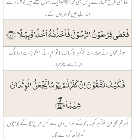
تھا اسی طرح تمہارے پاس بھی محمد ﷺ ایک رسول بھیجے ہیں جو تمہارے
مقابلے میں گواہ ہوں گے۔
فَعَصٰی فِرۡعَوۡنُ الرَّسُوۡلَ فَاَخَذۡنٰہُ اَخۡذًا وَّبِیۡلًا ﴿۱۶﴾
سو فرعون نے ہمارے پیغمبر کا کہا نہ مانا تو ہم نے اسکو بڑے دردناک
انداز سے پکڑ لیا۔
فَکَیۡفَ تَتَّقُوۡنَ اِنۡ کَفَرۡتُمۡ یَوۡمًا یَّجۡعَلُ الۡوِلۡدَانَ
شِیۡبَۨا ﴿٭ۖ۱۷﴾
اگر تم بھی ان پیغمبر کو نہ مانو گے تو اس دن سے کس طرح بچو گے جو بچوں
کو بوڑھا کر دے گا۔