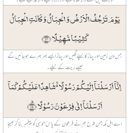
یَوۡمَ تَرۡجُفُ الۡاَرۡضُ وَ الۡجِبَالُ وَ کَانَتِ الۡجِبَالُ
کَثِیۡبًا مَّہِیۡلًا ﴿۱۴﴾
جس دن زمین اور پہاڑ کانپنے لگیں اور پہاڑ ایسے بھر بھرے ہو جائیں گے
جیسے ریت کے ٹیلے۔
اِنَّاۤ اَرۡسَلۡنَاۤ اِلَیۡکُمۡ رَسُوۡلًا ۬ۙ شَاہِدًا عَلَیۡکُمۡ کَمَاۤ
اَرۡسَلۡنَاۤ اِلٰی فِرۡعَوۡنَ رَسُوۡلًا ﴿ؕ۱۵﴾
اے اہل مکہ جس طرح ہم نے فرعون کے پاس موسٰی کو پیغمبر بنا کر بھیجا