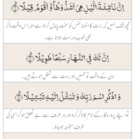
اِنَّ نَاشِئَۃَ الَّیۡلِ ہِیَ اَشَدُّ وَطۡاً وَّ اَقۡوَمُ قِیۡلًا ؕ﴿۶﴾
کچھ شک نہیں کہ رات کا اٹھنا نفس کو سخت پامال کرتا ہے اور اس وقت ذکر
بھی خوب درست ہوتا ہے۔
اِنَّ لَکَ فِی النَّہَارِ سَبۡحًا طَوِیۡلًا ؕ﴿۷﴾
دن کے وقت تو تمہیں اور بہت سے شغل ہوتے ہیں۔
وَ اذۡکُرِ اسۡمَ رَبِّکَ وَ تَبَتَّلۡ اِلَیۡہِ تَبۡتِیۡلًا ؕ﴿۸﴾
تو اپنے پروردگار کے نام کا ذکر کرو اور ہر طرف سے بے تعلق ہو کر اسی کی
طرف متوجہ ہو جاؤ۔