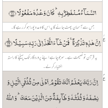
السَّمَآءُ مُنۡفَطِرٌۢ بِہٖ ؕ کَانَ وَعۡدُہٗ مَفۡعُوۡلًا ﴿۱۸﴾
جس سے آسمان پھٹ جائے گا یہ اس کا وعدہ پورا ہو کر رہے گا۔
۱
٪
اِنَّ ہٰذِہٖ تَذۡکِرَۃٌ ۚ فَمَنۡ شَآءَ اتَّخَذَ اِلٰی رَبِّہٖ سَبِیۡلًا ﴿٪۱۹﴾
یہ قرآن تو نصیحت ہے۔ سو جو چاہے اپنے پروردگار تک پہنچنے کا راستہ
اختیار کر لے۔
۲
٪
اِنَّ رَبَّکَ یَعۡلَمُ اَنَّکَ تَقُوۡمُ اَدۡنٰی مِنۡ ثُلُثَیِ الَّیۡلِ وَ
نِصۡفَہٗ وَ ثُلُثَہٗ وَ طَآئِفَۃٌ مِّنَ الَّذِیۡنَ مَعَکَ ؕ وَ اللّٰہُ