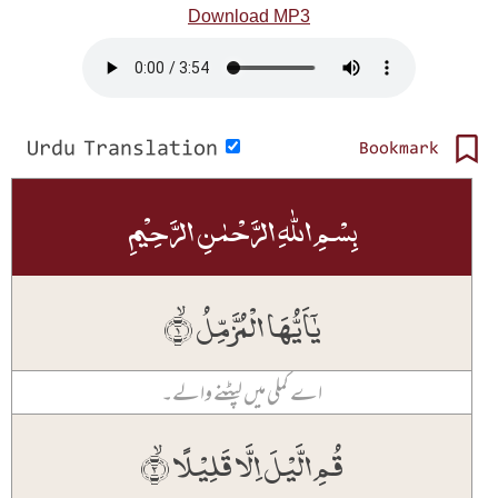
Download MP3
Urdu Translation
Bookmark
بِسۡمِ اللّٰہِ الرَّحۡمٰنِ الرَّحِیۡمِ
یٰۤاَیُّہَا الۡمُزَّمِّلُ ۙ﴿۱﴾
اے کملی میں لپٹنے والے۔
قُمِ الَّیۡلَ اِلَّا قَلِیۡلًا ۙ﴿۲﴾