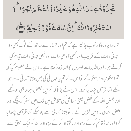
تَجِدُوۡہُ عِنۡدَ اللّٰہِ ہُوَ خَیۡرًا وَّ اَعۡظَمَ اَجۡرًا ؕ وَ
اسۡتَغۡفِرُوا اللّٰہَ ؕ اِنَّ اللّٰہَ غَفُوۡرٌ رَّحِیۡمٌ ﴿٪۲۰﴾
تمہارا پروردگار خوب جانتا ہے کہ تم اور تمہارے ساتھ کے لوگ کبھی دو
تہائی رات کے قریب اور کبھی آدھی رات اور کبھی تہائی رات قیام کیا
کرتے ہو۔ اور اللہ رات اور دن کا اندازہ رکھتا ہے۔ اس نے معلوم کیا کہ
تم اسکو نباہ نہ سکو گے تو اس نے تم پر مہربانی کی پس جتنا آسانی سے ہو
سکے اتنا قرآن پڑھ لیا کرو۔ اس نے جانا کہ تم میں بعض بیمار بھی ہونگے
اور بعض اللہ کے فضل یعنی معاش کی تلاش میں ملک میں سفر کرینگے اور
بعض اللہ کی راہ میں لڑیں گے۔ تو جتنا آسانی سے ہو سکے اتنا قرآن پڑھ لیا
کرو اور نماز قائم کرتے رہو اور زکوٰۃ ادا کرتے رہو اور اللہ کو نیک نیتی سے