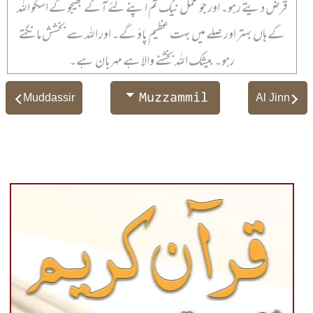
قرض دیتے رہو۔ اور جو عمل نیک تم اپنے لئے آگے بھیجو گے اسکو اللہ
کے ہاں بہتر اور صلے میں بہت عظیم پاؤ گے۔ اور اللہ سے بخشش مانگتے
رہو۔ بیشک اللہ بخشنے والا ہے مہربان ہے۔
Muzzammil
Muddassir
Al Jinn