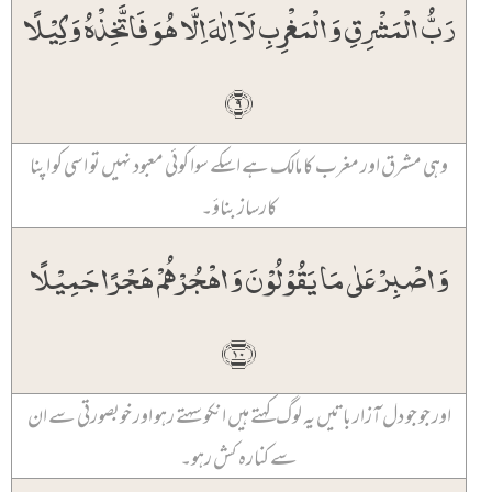
رَبُّ الۡمَشۡرِقِ وَ الۡمَغۡرِبِ لَاۤ اِلٰہَ اِلَّا ہُوَ فَاتَّخِذۡہُ وَکِیۡلًا
﴿۹﴾
وہی مشرق اور مغرب کا مالک ہے اسکے سوا کوئی معبود نہیں تو اسی کو اپنا
کارساز بناؤ۔
وَ اصۡبِرۡ عَلٰی مَا یَقُوۡلُوۡنَ وَ اہۡجُرۡہُمۡ ہَجۡرًا جَمِیۡلًا
﴿۱۰﴾
اور جو جو دل آزار باتیں یہ لوگ کہتے ہیں انکو سہتے رہو اور خوبصورتی سے ان
سے کنارہ کش رہو۔