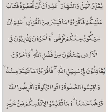
یُقَدِّرُ الَّیۡلَ وَ النَّہَارَ ؕ عَلِمَ اَنۡ لَّنۡ تُحۡصُوۡہُ فَتَابَ
عَلَیۡکُمۡ فَاقۡرَءُوۡا مَا تَیَسَّرَ مِنَ الۡقُرۡاٰنِ ؕ عَلِمَ اَنۡ
سَیَکُوۡنُ مِنۡکُمۡ مَّرۡضٰی ۙ وَ اٰخَرُوۡنَ یَضۡرِبُوۡنَ فِی
الۡاَرۡضِ یَبۡتَغُوۡنَ مِنۡ فَضۡلِ اللّٰہِ ۙ وَ اٰخَرُوۡنَ
یُقَاتِلُوۡنَ فِیۡ سَبِیۡلِ اللّٰہِ ۫ۖ فَاقۡرَءُوۡا مَا تَیَسَّرَ مِنۡہُ ۙ
وَ اَقِیۡمُوا الصَّلٰوۃَ وَ اٰتُوا الزَّکٰوۃَ وَ اَقۡرِضُوا اللّٰہَ
قَرۡضًا حَسَنًا ؕ وَ مَا تُقَدِّمُوۡا لِاَنۡفُسِکُمۡ مِّنۡ خَیۡرٍ