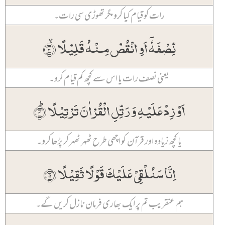
رات کو قیام کیا کرو مگر تھوڑی سی رات۔
نِّصۡفَہٗۤ اَوِ انۡقُصۡ مِنۡہُ قَلِیۡلًا ۙ﴿۳﴾
یعنی نصف رات یا اس سے کچھ کم قیام کرو۔
اَوۡ زِدۡ عَلَیۡہِ وَ رَتِّلِ الۡقُرۡاٰنَ تَرۡتِیۡلًا ؕ﴿۴﴾
یا کچھ زیادہ اور قرآن کو اچھی طرح ٹھہر ٹھہر کر پڑھا کرو۔
اِنَّا سَنُلۡقِیۡ عَلَیۡکَ قَوۡلًا ثَقِیۡلًا ﴿۵﴾
ہم عنقریب تم پر ایک بھاری فرمان نازل کریں گے۔