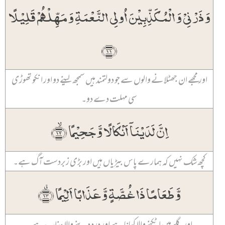
وَ ذَرۡنِیۡ وَ الۡمُکَذِّبِیۡنَ اُولِی النَّعۡمَۃِ وَ مَہِّلۡہُمۡ قَلِیۡلًا
﴿۱۱﴾
اور مجھے ان جھٹلانے والوں سے جو دولتمند ہیں سمجھ لینے دو اور انکو تھوڑی
سی مہلت دے دو۔
اِنَّ لَدَیۡنَاۤ اَنۡکَالًا وَّ جَحِیۡمًا ﴿ۙ۱۲﴾
کچھ شک نہیں کہ ہمارے پاس بیڑیاں ہیں اور بڑی زبردست آگ ہے۔
وَّ طَعَامًا ذَا غُصَّۃٍ وَّ عَذَابًا اَلِیۡمًا ﴿٭۱۳﴾
اور گلے میں اٹکنے والا کھانا ہے اور درد دینے والا عذاب ہے۔