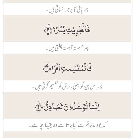
پھر پانی کا بوجھ اٹھاتی ہیں۔
فَالۡجٰرِیٰتِ یُسۡرًا ۙ﴿۳﴾
پھر آہستہ آہستہ چلتی ہیں۔
فَالۡمُقَسِّمٰتِ اَمۡرًا ۙ﴿۴﴾
پھر اس چیز کو یعنی بارش کو تقسیم کرتی ہیں۔
اِنَّمَا تُوۡعَدُوۡنَ لَصَادِقٌ ۙ﴿۵﴾
کہ جو وعدہ تم سے کیا جاتا ہے وہ یقینًا سچا ہے۔