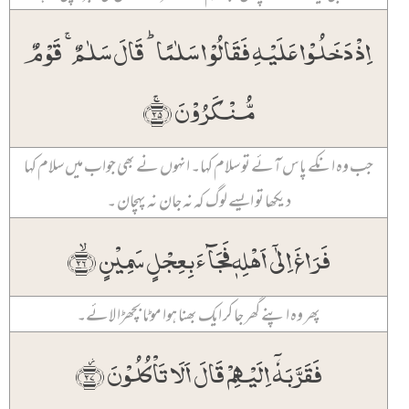
اِذۡ دَخَلُوۡا عَلَیۡہِ فَقَالُوۡا سَلٰمًا ؕ قَالَ سَلٰمٌ ۚ قَوۡمٌ
مُّنۡکَرُوۡنَ ﴿ۚ۲۵﴾
جب وہ انکے پاس آئے تو سلام کہا۔ انہوں نے بھی جواب میں سلام کہا
دیکھا تو ایسے لوگ کہ نہ جان نہ پہچان۔
فَرَاغَ اِلٰۤی اَہۡلِہٖ فَجَآءَ بِعِجۡلٍ سَمِیۡنٍ ﴿ۙ۲۶﴾
پھر وہ اپنے گھر جا کر ایک بھنا ہوا موٹا بچھڑا لائے۔
فَقَرَّبَہٗۤ اِلَیۡہِمۡ قَالَ اَلَا تَاۡکُلُوۡنَ ﴿۫۲۷﴾