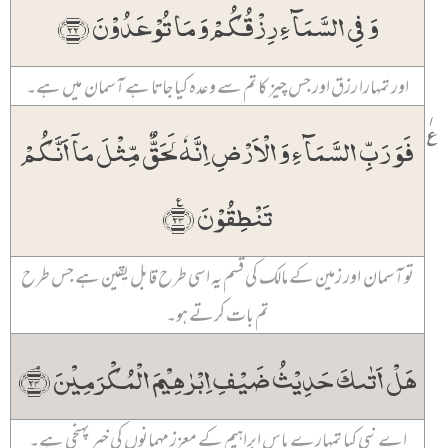
وَ فِی السَّمَآءِ رِزۡقُکُمۡ وَ مَا تُوۡعَدُوۡنَ ﴿۲۲﴾
اور تمہارا رزق اور جس چیز کا تم سے وعدہ کیا جاتا ہے آسمان میں ہے۔
۱
٪
فَوَ رَبِّ السَّمَآءِ وَ الۡاَرۡضِ اِنَّہٗ لَحَقٌّ مِّثۡلَ مَاۤ اَنَّکُمۡ
تَنۡطِقُوۡنَ ﴿٪۲۳﴾
تو آسمان اور زمین کے مالک کی قسم یہ اسی طرح قابل یقین ہے جس طرح
تم بات کرتے ہو۔
ہَلۡ اَتٰىکَ حَدِیۡثُ ضَیۡفِ اِبۡرٰہِیۡمَ الۡمُکۡرَمِیۡنَ ﴿ۘ۲۴﴾
اے نبی کیا تمہارے پاس ابراہیم کے معزز مہمانوں کی خبر پہنچی ہے۔