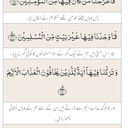
پس وہاں جتنے مومن تھے انکو ہم نے نکال لیا۔
فَمَا وَجَدۡنَا فِیۡہَا غَیۡرَ بَیۡتٍ مِّنَ الۡمُسۡلِمِیۡنَ ﴿ۚ۳۶﴾
پھر اس بستی میں ہم نے ایک گھر کے سوا مسلمانوں کا کوئی گھر نہ پایا۔
وَ تَرَکۡنَا فِیۡہَاۤ اٰیَۃً لِّلَّذِیۡنَ یَخَافُوۡنَ الۡعَذَابَ الۡاَلِیۡمَ
﴿ؕ۳۷﴾
اور جو لوگ عذاب الیم سے ڈرتے ہیں ان کے لئے ہم نے وہاں نشانی
چھوڑ دی۔