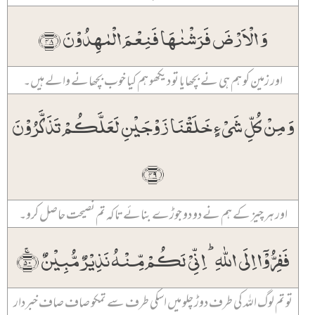
وَ الۡاَرۡضَ فَرَشۡنٰہَا فَنِعۡمَ الۡمٰہِدُوۡنَ ﴿۴۸﴾
اور زمین کو ہم ہی نے بچھایا تو دیکھو ہم کیا خوب بچھانے والے ہیں۔
وَ مِنۡ کُلِّ شَیۡءٍ خَلَقۡنَا زَوۡجَیۡنِ لَعَلَّکُمۡ تَذَکَّرُوۡنَ
﴿۴۹﴾
اور ہر چیز کے ہم نے دو دو جوڑے بنائے تاکہ تم نصیحت حاصل کرو۔
فَفِرُّوۡۤا اِلَی اللّٰہِ ؕ اِنِّیۡ لَکُمۡ مِّنۡہُ نَذِیۡرٌ مُّبِیۡنٌ ﴿ۚ۵۰﴾
تو تم لوگ اللہ کی طرف دوڑ چلو میں اسکی طرف سے تمکو صاف صاف خبردار