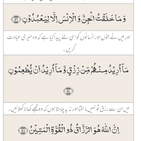
وَ مَا خَلَقۡتُ الۡجِنَّ وَ الۡاِنۡسَ اِلَّا لِیَعۡبُدُوۡنِ ﴿۵۶﴾
اور میں نے جنوں اور انسانوں کو اسی لئے پیدا کیا ہے کہ وہ میری عبادت
کریں۔
مَاۤ اُرِیۡدُ مِنۡہُمۡ مِّنۡ رِّزۡقٍ وَّ مَاۤ اُرِیۡدُ اَنۡ یُّطۡعِمُوۡنِ
﴿۵۷﴾
میں ان سے رزق تو نہیں مانگتا اور نہ یہ چاہتا ہوں کہ وہ مجھے کھانا کھلائیں۔
اِنَّ اللّٰہَ ہُوَ الرَّزَّاقُ ذُو الۡقُوَّۃِ الۡمَتِیۡنُ ﴿۵۸﴾