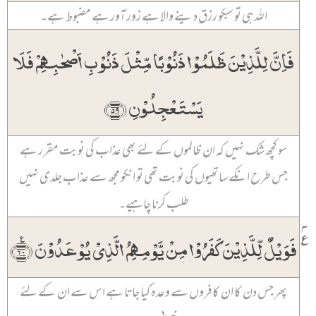
اللہ ہی تو سبکو رزق دینے والا ہے زور آور ہے مضبوط ہے۔
فَاِنَّ لِلَّذِیۡنَ ظَلَمُوۡا ذَنُوۡبًا مِّثۡلَ ذَنُوۡبِ اَصۡحٰبِہِمۡ فَلَا
یَسۡتَعۡجِلُوۡنِ ﴿۵۹﴾
سو کچھ شک نہیں کہ ان ظالموں کے لئے بھی عذاب کی نوبت مقرر ہے
جس طرح انکے ساتھیوں کی نوبت تھی تو انکو مجھ سے عذاب جلدی نہیں
طلب کرنا چاہیے۔
۳
٪
فَوَیۡلٌ لِّلَّذِیۡنَ کَفَرُوۡا مِنۡ یَّوۡمِہِمُ الَّذِیۡ یُوۡعَدُوۡنَ ﴿٪۶۰﴾
پھر جس دن کا ان کافروں سے وعدہ کیا جاتا ہے اس سے ان کے لئے