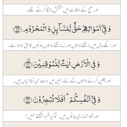
اور صبح کے اوقات میں بخشش مانگا کرتے تھے۔
وَ فِیۡۤ اَمۡوَالِہِمۡ حَقٌّ لِّلسَّآئِلِ وَ الۡمَحۡرُوۡمِ ﴿۱۹﴾
اور انکے مال میں مانگنے والوں اور نہ مانگنے والوں دونوں کا حق ہوتا ہے۔
وَ فِی الۡاَرۡضِ اٰیٰتٌ لِّلۡمُوۡقِنِیۡنَ ﴿ۙ۲۰﴾
اور یقین کرنے والوں کے لئے زمین میں بہت سی نشانیاں ہیں۔
وَ فِیۡۤ اَنۡفُسِکُمۡ ؕ اَفَلَا تُبۡصِرُوۡنَ ﴿۲۱﴾
اور خود تمہاری جانوں میں۔ تو کیا تم دیکھتے نہیں؟