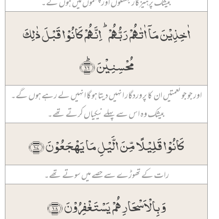
بیشک پرہیزگار بہشتوں اور چشموں میں ہوں گے۔
اٰخِذِیۡنَ مَاۤ اٰتٰہُمۡ رَبُّہُمۡ ؕ اِنَّہُمۡ کَانُوۡا قَبۡلَ ذٰلِکَ
مُحۡسِنِیۡنَ ﴿ؕ۱۶﴾
اور جو جو نعمتیں ان کا پروردگار انہیں دیتا ہو گا انہیں لے رہے ہوں گے۔
بیشک وہ اس سے پہلے نیکیاں کرتے تھے۔
کَانُوۡا قَلِیۡلًا مِّنَ الَّیۡلِ مَا یَہۡجَعُوۡنَ ﴿۱۷﴾
رات کے تھوڑے سے حصے میں سوتے تھے۔
وَ بِالۡاَسۡحَارِ ہُمۡ یَسۡتَغۡفِرُوۡنَ ﴿۱۸﴾