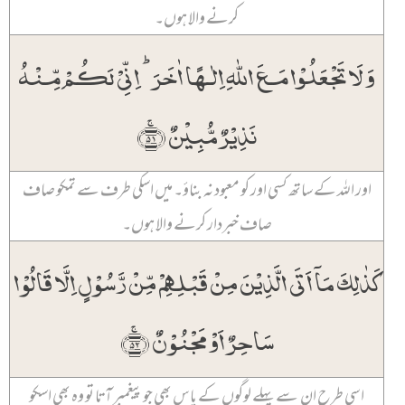
کرنے والا ہوں۔
وَ لَا تَجۡعَلُوۡا مَعَ اللّٰہِ اِلٰـہًا اٰخَرَ ؕ اِنِّیۡ لَکُمۡ مِّنۡہُ
نَذِیۡرٌ مُّبِیۡنٌ ﴿ۚ۵۱﴾
اور اللہ کے ساتھ کسی اور کو معبود نہ بناؤ۔ میں اسکی طرف سے تمکو صاف
صاف خبردار کرنے والا ہوں۔
کَذٰلِکَ مَاۤ اَتَی الَّذِیۡنَ مِنۡ قَبۡلِہِمۡ مِّنۡ رَّسُوۡلٍ اِلَّا قَالُوۡا
سَاحِرٌ اَوۡ مَجۡنُوۡنٌ ﴿ۚ۵۲﴾
اسی طرح ان سے پہلے لوگوں کے پاس بھی جو پیغمبر آتا تو وہ بھی اسکو