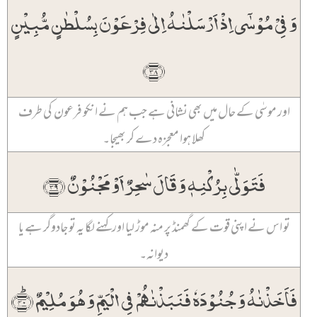
وَ فِیۡ مُوۡسٰۤی اِذۡ اَرۡسَلۡنٰہُ اِلٰی فِرۡعَوۡنَ بِسُلۡطٰنٍ مُّبِیۡنٍ
﴿۳۸﴾
اور موسٰی کے حال میں بھی نشانی ہے جب ہم نے انکو فرعون کی طرف
کھلا ہوا معجزہ دے کر بھیجا۔
فَتَوَلّٰی بِرُکۡنِہٖ وَ قَالَ سٰحِرٌ اَوۡ مَجۡنُوۡنٌ ﴿۳۹﴾
تو اس نے اپنی قوت کے گھمنڈ پر منہ موڑ لیا اور کہنے لگا یہ تو جادوگر ہے یا
دیوانہ۔
فَاَخَذۡنٰہُ وَ جُنُوۡدَہٗ فَنَبَذۡنٰہُمۡ فِی الۡیَمِّ وَ ہُوَ مُلِیۡمٌ ﴿ؕ۴۰﴾