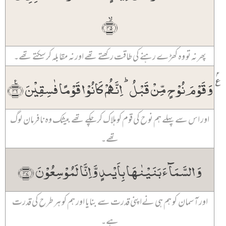
﴿ۙ۴۵﴾
پھر نہ تو وہ کھڑے رہنے کی طاقت رکھتے تھے اور نہ مقابلہ کر سکتے تھے۔
۲
٪
وَ قَوۡمَ نُوۡحٍ مِّنۡ قَبۡلُ ؕ اِنَّہُمۡ کَانُوۡا قَوۡمًا فٰسِقِیۡنَ ﴿٪۴۶﴾
اور اس سے پہلے ہم نوح کی قوم کو ہلاک کر چکے تھے بیشک وہ نافرمان لوگ
تھے۔
وَ السَّمَآءَ بَنَیۡنٰہَا بِاَیۡىدٍ وَّ اِنَّا لَمُوۡسِعُوۡنَ ﴿۴۷﴾
اور آسمان کو ہم ہی نےاپنی قدرت سے بنایا اور ہم کو ہر طرح کی قدرت
ہے۔