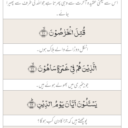
اس سے یعنی عقیدہ آخرت سے وہی پھرتا ہے جو اللہ کی طرف سے پھیرا
جائے۔
قُتِلَ الۡخَرّٰصُوۡنَ ﴿ۙ۱۰﴾
اٹکل دوڑانے والے ہلاک ہوں۔
الَّذِیۡنَ ہُمۡ فِیۡ غَمۡرَۃٍ سَاہُوۡنَ ﴿ۙ۱۱﴾
جو بیخبری میں بھولے ہوئے ہیں۔
یَسۡـَٔلُوۡنَ اَیَّانَ یَوۡمُ الدِّیۡنِ ﴿ؕ۱۲﴾
پوچھتے ہیں کہ جزا کا دن کب ہو گا؟