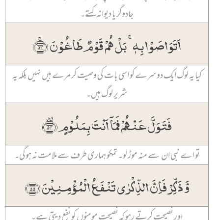
جادوگر یا دیوانہ کہتے۔
اَتَوَاصَوۡا بِہٖ ۚ بَلۡ ہُمۡ قَوۡمٌ طَاغُوۡنَ ﴿ۚ۵۳﴾
کیا یہ لوگ ایک دوسرے کو اسی بات کی وصیت کر مرے ہیں نہیں بلکہ یہ
شریر لوگ ہیں۔
فَتَوَلَّ عَنۡہُمۡ فَمَاۤ اَنۡتَ بِمَلُوۡمٍ ﴿٭۫۵۴﴾
تو اے نبی ان سے منہ موڑ لو۔ تمکو ہماری طرف سے ملامت نہ ہوگی۔
وَّ ذَکِّرۡ فَاِنَّ الذِّکۡرٰی تَنۡفَعُ الۡمُؤۡمِنِیۡنَ ﴿۵۵﴾
اور نصیحت کرتے رہو کہ نصیحت مومنوں کو نفع دیتی ہے۔