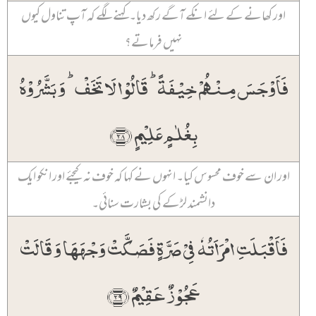
اور کھانے کے لئے انکے آگے رکھ دیا۔ کہنے لگے کہ آپ تناول کیوں
نہیں فرماتے؟
فَاَوۡجَسَ مِنۡہُمۡ خِیۡفَۃً ؕ قَالُوۡا لَا تَخَفۡ ؕ وَ بَشَّرُوۡہُ
بِغُلٰمٍ عَلِیۡمٍ ﴿۲۸﴾
اور ان سے خوف محسوس کیا۔ انہوں نے کہا کہ خوف نہ کیجئے اور انکو ایک
دانشمند لڑکے کی بشارت سنائی۔
فَاَقۡبَلَتِ امۡرَاَتُہٗ فِیۡ صَرَّۃٍ فَصَکَّتۡ وَجۡہَہَا وَ قَالَتۡ
عَجُوۡزٌ عَقِیۡمٌ ﴿۲۹﴾