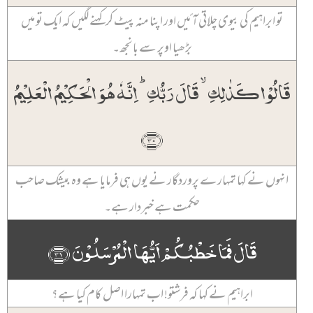
تو ابراہیم کی بیوی چلاتی آئیں اور اپنا منہ پیٹ کر کہنے لگیں کہ ایک تو میں
بڑھیا اوپر سے بانجھ۔
قَالُوۡا کَذٰلِکِ ۙ قَالَ رَبُّکِ ؕ اِنَّہٗ ہُوَ الۡحَکِیۡمُ الۡعَلِیۡمُ
﴿۳۰﴾
انہوں نے کہا تمہارے پروردگار نے یوں ہی فرمایا ہے وہ بیشک صاحب
حکمت ہے خبردار ہے۔
قَالَ فَمَا خَطۡبُکُمۡ اَیُّہَا الۡمُرۡسَلُوۡنَ ﴿۳۱﴾
ابراہیم نے کہا کہ فرشتو! اب تمہارا اصل کام کیا ہے؟