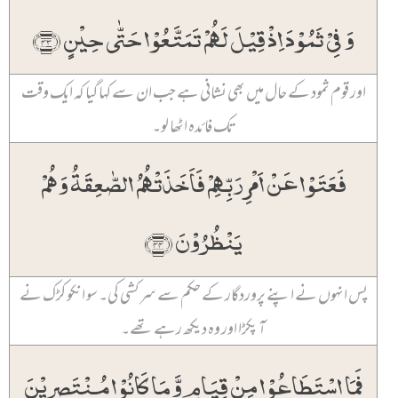
وَ فِیۡ ثَمُوۡدَ اِذۡ قِیۡلَ لَہُمۡ تَمَتَّعُوۡا حَتّٰی حِیۡنٍ ﴿۴۳﴾
اور قوم ثمود کے حال میں بھی نشانی ہے جب ان سے کہا گیا کہ ایک وقت
تک فائدہ اٹھا لو۔
فَعَتَوۡا عَنۡ اَمۡرِ رَبِّہِمۡ فَاَخَذَتۡہُمُ الصّٰعِقَۃُ وَ ہُمۡ
یَنۡظُرُوۡنَ ﴿۴۴﴾
پس انہوں نے اپنے پروردگار کے حکم سے سرکشی کی۔ سو انکو کڑک نے
آ پکڑا اور وہ دیکھ رہے تھے۔
فَمَا اسۡتَطَاعُوۡا مِنۡ قِیَامٍ وَّ مَا کَانُوۡا مُنۡتَصِرِیۡنَ