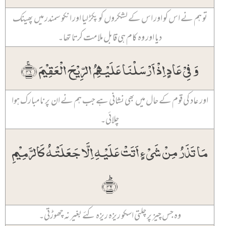
تو ہم نے اس کو اور اس کے لشکروں کو پکڑ لیا اور انکو سمندر میں پھینک
دیا اور وہ کام ہی قابل ملامت کرتا تھا۔
وَ فِیۡ عَادٍ اِذۡ اَرۡسَلۡنَا عَلَیۡہِمُ الرِّیۡحَ الۡعَقِیۡمَ ﴿ۚ۴۱﴾
اور عاد کی قوم کے حال میں بھی نشانی ہے جب ہم نے ان پر نامبارک ہوا
چلائی۔
مَا تَذَرُ مِنۡ شَیۡءٍ اَتَتۡ عَلَیۡہِ اِلَّا جَعَلَتۡہُ کَالرَّمِیۡمِ
﴿ؕ۴۲﴾
وہ جس چیز پر چلتی اسکو ریزہ ریزہ کئے بغیر نہ چھوڑتی۔