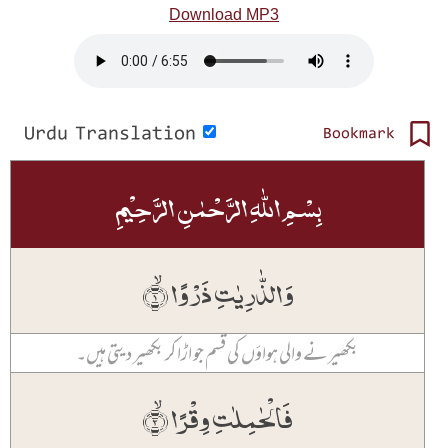
Download MP3
Urdu Translation
Bookmark
بِسۡمِ اللّٰہِ الرَّحۡمٰنِ الرَّحِیۡمِ
وَالذّٰرِیٰتِ ذَرۡوًا ۙ﴿۱﴾
بکھیرنے والی ہواؤں کی قسم جو اڑا کر بکھیر دیتی ہیں۔
فَالۡحٰمِلٰتِ وِقۡرًا ۙ﴿۲﴾