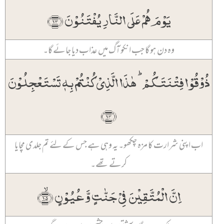
یَوۡمَ ہُمۡ عَلَی النَّارِ یُفۡتَنُوۡنَ ﴿۱۳﴾
وہ دن ہو گا جب انکو آگ میں عذاب دیا جائے گا۔
ذُوۡقُوۡا فِتۡنَتَکُمۡ ؕ ہٰذَا الَّذِیۡ کُنۡتُمۡ بِہٖ تَسۡتَعۡجِلُوۡنَ
﴿۱۴﴾
اب اپنی شرارت کا مزہ چکھو۔ یہ وہی ہے جس کے لئے تم جلدی مچایا
کرتے تھے۔
اِنَّ الۡمُتَّقِیۡنَ فِیۡ جَنّٰتٍ وَّ عُیُوۡنٍ ﴿ۙ۱۵﴾