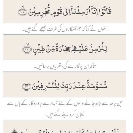
قَالُوۡۤا اِنَّاۤ اُرۡسِلۡنَاۤ اِلٰی قَوۡمٍ مُّجۡرِمِیۡنَ ﴿ۙ۳۲﴾
انہوں نے کہا کہ ہم گنہگاروں کی طرف بھیجے گئے ہیں۔
لِنُرۡسِلَ عَلَیۡہِمۡ حِجَارَۃً مِّنۡ طِیۡنٍ ﴿ۙ۳۳﴾
تاکہ ان پر گارے کی پتھریاں برسائیں۔
مُّسَوَّمَۃً عِنۡدَ رَبِّکَ لِلۡمُسۡرِفِیۡنَ ﴿۳۴﴾
جن پر حد سے بڑھ جانے والوں کے لئے تمہارے پروردگار کے ہاں سے
نشان کر دیئے گئے ہیں۔
فَاَخۡرَجۡنَا مَنۡ کَانَ فِیۡہَا مِنَ الۡمُؤۡمِنِیۡنَ ﴿ۚ۳۵﴾