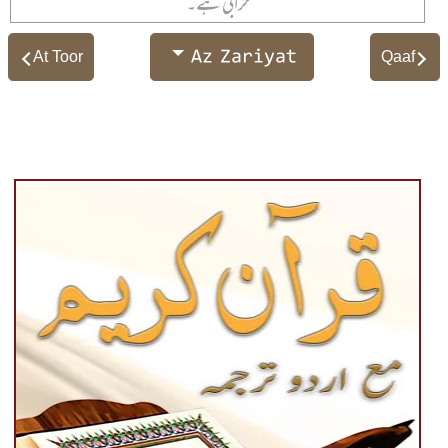
خرابی ہے۔
Az Zariyat
At Toor
Qaaf