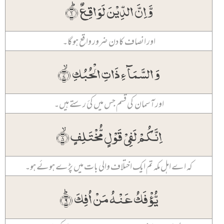
وَّ اِنَّ الدِّیۡنَ لَوَاقِعٌ ؕ﴿۶﴾
اور انصاف کا دن ضرور واقع ہو گا۔
وَ السَّمَآءِ ذَاتِ الۡحُبُکِ ۙ﴿۷﴾
اور آسمان کی قسم جس میں کئ رستے ہیں۔
اِنَّکُمۡ لَفِیۡ قَوۡلٍ مُّخۡتَلِفٍ ۙ﴿۸﴾
کہ اے اہل مکہ تم ایک اختلاف والی بات میں پڑے ہوئے ہو۔
یُّؤۡفَکُ عَنۡہُ مَنۡ اُفِکَ ﴿ؕ۹﴾