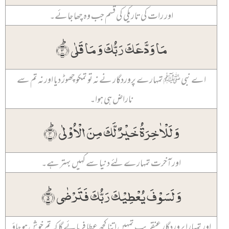
اور رات کی تاریکی کی قسم جب وہ چھا جائے۔
مَا وَدَّعَکَ رَبُّکَ وَ مَا قَلٰی ؕ﴿۳﴾
اے نبی ﷺ تمہارے پروردگار نے نہ تو تمکو چھوڑ دیا اور نہ تم سے
ناراض ہی ہوا۔
وَ لَلۡاٰخِرَۃُ خَیۡرٌ لَّکَ مِنَ الۡاُوۡلٰی ؕ﴿۴﴾
اور آخرت تمہارے لئے دنیا سے کہیں بہتر ہے۔
وَ لَسَوۡفَ یُعۡطِیۡکَ رَبُّکَ فَتَرۡضٰی ؕ﴿۵﴾
اور تمہارا پروردگار عنقریب تمہیں اتنا کچھ عطا فرمائے گا کہ تم خوش ہو جاؤ