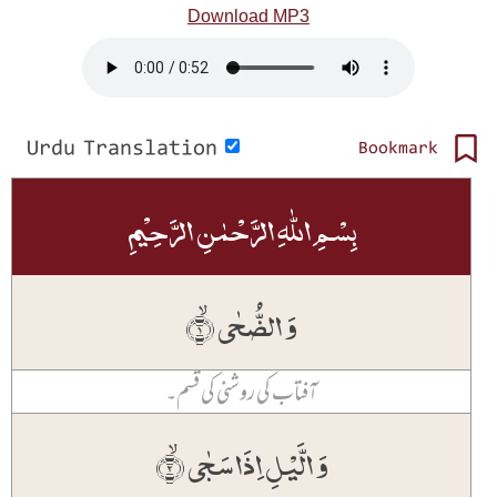
Download MP3
Urdu Translation
Bookmark
بِسۡمِ اللّٰہِ الرَّحۡمٰنِ الرَّحِیۡمِ
وَ الضُّحٰی ۙ﴿۱﴾
آفتاب کی روشنی کی قسم۔
وَ الَّیۡلِ اِذَا سَجٰی ۙ﴿۲﴾