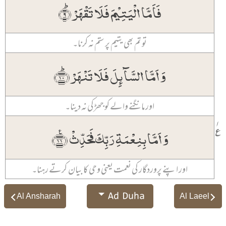
فَاَمَّا الۡیَتِیۡمَ فَلَا تَقۡہَرۡ ؕ﴿۹﴾
تو تم بھی یتیم پر ستم نہ کرنا۔
وَ اَمَّا السَّآئِلَ فَلَا تَنۡہَرۡ ﴿ؕ۱۰﴾
اور مانگنے والے کو جھڑکی نہ دینا۔
۱
٪
وَ اَمَّا بِنِعۡمَۃِ رَبِّکَ فَحَدِّثۡ ﴿٪۱۱﴾
اور اپنے پروردگار کی نعمت یعنی وحی کا بیان کرتے رہنا۔
Ad Duha
Al Ansharah
Al Laeel