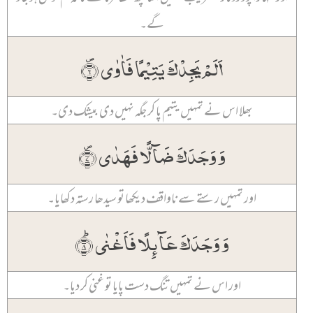
گے۔
اَلَمۡ یَجِدۡکَ یَتِیۡمًا فَاٰوٰی ۪﴿۶﴾
بھلا اس نے تمہیں یتیم پا کر جگہ نہیں دی بیشک دی۔
وَ وَجَدَکَ ضَآلًّا فَہَدٰی ۪﴿۷﴾
اور تمہیں رستے سے ناواقف دیکھا تو سیدھا رستہ دکھایا۔
وَ وَجَدَکَ عَآئِلًا فَاَغۡنٰی ؕ﴿۸﴾
اور اس نے تمہیں تنگ دست پایا تو غنی کر دیا۔