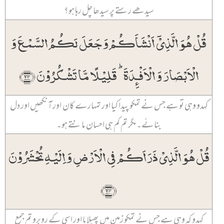
سیدھے رستے پر سیدھا چل رہا ہو؟
قُلۡ ہُوَ الَّذِیۡۤ اَنۡشَاَکُمۡ وَ جَعَلَ لَکُمُ السَّمۡعَ وَ
الۡاَبۡصَارَ وَ الۡاَفۡـِٕدَۃَ ؕ قَلِیۡلًا مَّا تَشۡکُرُوۡنَ ﴿۲۳﴾
کہدو وہی تو ہے جس نے تمکو پیدا کیا اور تمہارے کان اور آنکھیں اور دل
بنائے۔ مگر تم کم ہی احسان مانتے ہو۔
قُلۡ ہُوَ الَّذِیۡ ذَرَاَکُمۡ فِی الۡاَرۡضِ وَ اِلَیۡہِ تُحۡشَرُوۡنَ
﴿۲۴﴾
کہدو کہ وہی ہے جس نے تمکو زمین میں پھیلایا اور اسی کے روبرو تم جمع