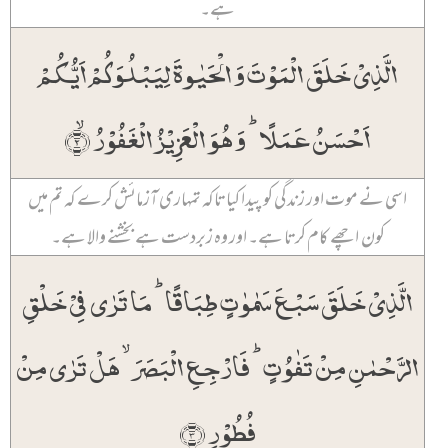
ہے۔
الَّذِیۡ خَلَقَ الۡمَوۡتَ وَ الۡحَیٰوۃَ لِیَبۡلُوَکُمۡ اَیُّکُمۡ
اَحۡسَنُ عَمَلًا ؕ وَ ہُوَ الۡعَزِیۡزُ الۡغَفُوۡرُ ۙ﴿۲﴾
اسی نے موت اور زندگی کو پیدا کیا تاکہ تمہاری آزمائش کرے کہ تم میں
کون اچھے کام کرتا ہے۔ اور وہ زبردست ہے بخشنے والا ہے۔
الَّذِیۡ خَلَقَ سَبۡعَ سَمٰوٰتٍ طِبَاقًا ؕ مَا تَرٰی فِیۡ خَلۡقِ
الرَّحۡمٰنِ مِنۡ تَفٰوُتٍ ؕ فَارۡجِعِ الۡبَصَرَ ۙ ہَلۡ تَرٰی مِنۡ
فُطُوۡرٍ ﴿۳﴾