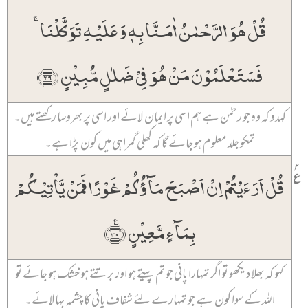
قُلۡ ہُوَ الرَّحۡمٰنُ اٰمَنَّا بِہٖ وَ عَلَیۡہِ تَوَکَّلۡنَا ۚ
فَسَتَعۡلَمُوۡنَ مَنۡ ہُوَ فِیۡ ضَلٰلٍ مُّبِیۡنٍ ﴿۲۹﴾
کہدو کہ وہ جو رحمٰن ہے ہم اسی پر ایمان لائے اور اسی پر بھروسا رکھتے ہیں۔
تمکو جلد معلوم ہو جائے گا کہ کھلی گمراہی میں کون پڑا ہے۔
۲
٪
قُلۡ اَرَءَیۡتُمۡ اِنۡ اَصۡبَحَ مَآؤُکُمۡ غَوۡرًا فَمَنۡ یَّاۡتِیۡکُمۡ
بِمَآءٍ مَّعِیۡنٍ ﴿٪۳۰﴾
کہو کہ بھلا دیکھو تو اگر تمہارا پانی جو تم پیتے ہو اور برتتے ہو خشک ہو جائے تو
اللہ کے سوا کون ہے جو تمہارے لئے شفاف پانی کا چشمہ بہا لائے۔