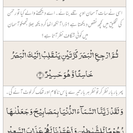
اسی نے سات آسمان اوپر تلے بنائے۔ اے دیکھنے والے کیا تو رحمٰن
کی تخلیق میں کچھ نقص دیکھتا ہے؟ ذرا آنکھ اٹھا کر دیکھ بھلا تجھکو آسمان
میں کوئی شگاف نظر آتا ہے؟
ثُمَّ ارۡجِعِ الۡبَصَرَ کَرَّتَیۡنِ یَنۡقَلِبۡ اِلَیۡکَ الۡبَصَرُ
خَاسِئًا وَّ ہُوَ حَسِیۡرٌ ﴿۴﴾
پھر بار بار نظر کر تو نظر ہر بار تیرے پاس ناکام اور تھک کر لوٹ آئے گی۔
وَ لَقَدۡ زَیَّنَّا السَّمَآءَ الدُّنۡیَا بِمَصَابِیۡحَ وَ جَعَلۡنٰہَا
رُجُوۡمًا لِّلشَّیٰطِیۡنِ وَ اَعۡتَدۡنَا لَہُمۡ عَذَابَ السَّعِیۡرِ