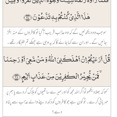
ہٰذَا الَّذِیۡ کُنۡتُمۡ بِہٖ تَدَّعُوۡنَ ﴿۲۷﴾
سو جب وہ دیکھ لیں گے کہ وہ عذاب قریب آ گیا تو کافروں کے منہ بگڑ
جائیں گے۔ اور ان سے کہا جائے گا کہ یہ وہی ہے جسکے تم طلبگار تھے۔
قُلۡ اَرَءَیۡتُمۡ اِنۡ اَہۡلَکَنِیَ اللّٰہُ وَ مَنۡ مَّعِیَ اَوۡ رَحِمَنَا
ۙ فَمَنۡ یُّجِیۡرُ الۡکٰفِرِیۡنَ مِنۡ عَذَابٍ اَلِیۡمٍ ﴿۲۸﴾
کہو کہ بھلا دیکھو تو اگر اللہ مجھ کو اور میرے ساتھیوں کو ہلاک کر دے یا ہم پر
مہربانی کرے۔ تو کون ہے جو کافروں کو دکھ دینے والے عذاب سے پناہ
دے؟