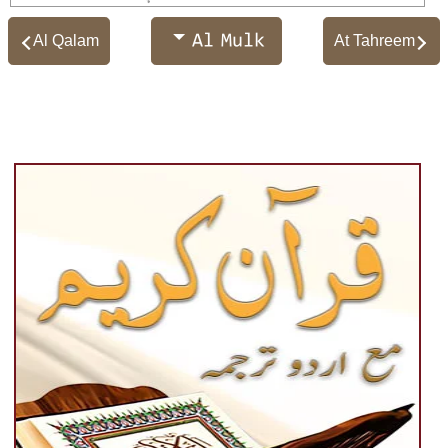
Al Mulk
Al Qalam
At Tahreem