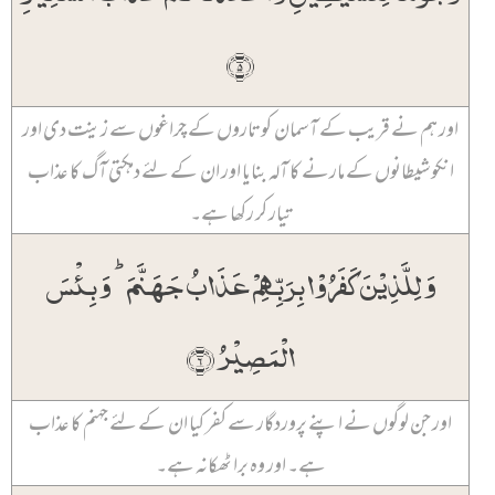
﴿۵﴾
اور ہم نے قریب کے آسمان کو تاروں کے چراغوں سے زینت دی اور
انکو شیطانوں کے مارنے کا آلہ بنایا اور ان کے لئے دہکتی آگ کا عذاب
تیار کر رکھا ہے۔
وَ لِلَّذِیۡنَ کَفَرُوۡا بِرَبِّہِمۡ عَذَابُ جَہَنَّمَ ؕ وَ بِئۡسَ
الۡمَصِیۡرُ ﴿۶﴾
اور جن لوگوں نے اپنے پروردگار سے کفر کیا ان کے لئے جہنم کا عذاب
ہے۔ اور وہ برا ٹھکانہ ہے۔