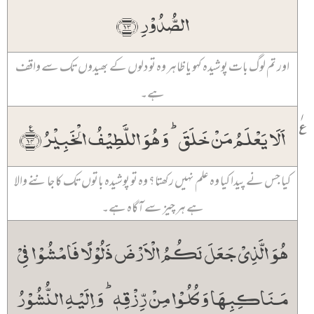
الصُّدُوۡرِ ﴿۱۳﴾
اور تم لوگ بات پوشیدہ کہو یا ظاہر وہ تو دلوں کے بھیدوں تک سے واقف
ہے۔
۱
٪
اَلَا یَعۡلَمُ مَنۡ خَلَقَ ؕ وَ ہُوَ اللَّطِیۡفُ الۡخَبِیۡرُ ﴿٪۱۴﴾
کیا جس نے پیدا کیا وہ علم نہیں رکھتا؟ وہ تو پوشیدہ باتوں تک کا جاننے والا
ہے ہر چیز سے آگاہ ہے۔
ہُوَ الَّذِیۡ جَعَلَ لَکُمُ الۡاَرۡضَ ذَلُوۡلًا فَامۡشُوۡا فِیۡ
مَنَاکِبِہَا وَ کُلُوۡا مِنۡ رِّزۡقِہٖ ؕ وَ اِلَیۡہِ النُّشُوۡرُ