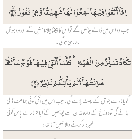
اِذَاۤ اُلۡقُوۡا فِیۡہَا سَمِعُوۡا لَہَا شَہِیۡقًا وَّ ہِیَ تَفُوۡرُ ۙ﴿۷﴾
جب وہ اس میں ڈالے جائیں گے تو اس کا چیخنا چلانا سنیں گے اور وہ جوش
مار رہی ہو گی۔
تَکَادُ تَمَیَّزُ مِنَ الۡغَیۡظِ ؕ کُلَّمَاۤ اُلۡقِیَ فِیۡہَا فَوۡجٌ سَاَلَہُمۡ
خَزَنَتُہَاۤ اَلَمۡ یَاۡتِکُمۡ نَذِیۡرٌ ﴿۸﴾
گویا مارے جوش کے پھٹ پڑے گی۔ جب اس میں انکی کوئی جماعت ڈالی
جائے گی تو دوزخ کے داروغہ ان سے پوچھیں گے کیا تمہارے پاس کوئی
خبردار کرنے والا نہیں آیا تھا؟