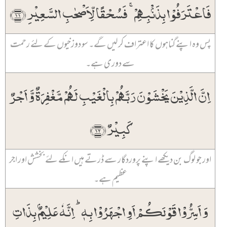
فَاعۡتَرَفُوۡا بِذَنۡۢبِہِمۡ ۚ فَسُحۡقًا لِّاَصۡحٰبِ السَّعِیۡرِ ﴿۱۱﴾
پس وہ اپنے گناہوں کا اعتراف کر لیں گے۔ سو دوزخیوں کے لئے رحمت
سے دوری ہے۔
اِنَّ الَّذِیۡنَ یَخۡشَوۡنَ رَبَّہُمۡ بِالۡغَیۡبِ لَہُمۡ مَّغۡفِرَۃٌ وَّ اَجۡرٌ
کَبِیۡرٌ ﴿۱۲﴾
اور جو لوگ بن دیکھے اپنے پروردگار سے ڈرتے ہیں انکے لئے بخشش اور اجر
عظیم ہے۔
وَ اَسِرُّوۡا قَوۡلَکُمۡ اَوِ اجۡہَرُوۡا بِہٖ ؕ اِنَّہٗ عَلِیۡمٌۢ بِذَاتِ