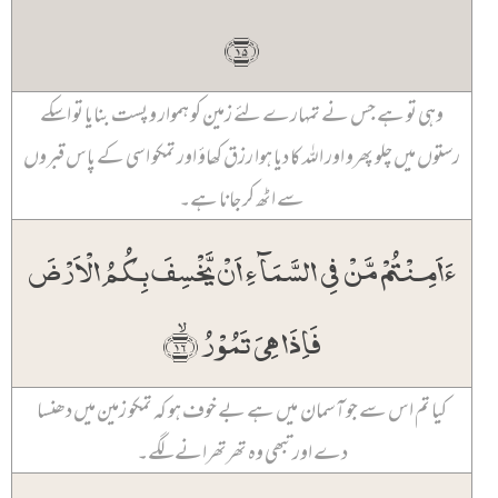
﴿۱۵﴾
وہی تو ہے جس نے تمہارے لئے زمین کو ہموار و پست بنایا تو اسکے
رستوں میں چلو پھرو اور اللہ کا دیا ہوا رزق کھاؤ اور تمکو اسی کے پاس قبروں
سے اٹھ کر جانا ہے۔
ءَاَمِنۡتُمۡ مَّنۡ فِی السَّمَآءِ اَنۡ یَّخۡسِفَ بِکُمُ الۡاَرۡضَ
فَاِذَا ہِیَ تَمُوۡرُ ﴿ۙ۱۶﴾
کیا تم اس سے جو آسمان میں ہے بے خوف ہو کہ تمکو زمین میں دھنسا
دے اور تبھی وہ تھرتھرانے لگے۔