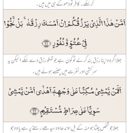
کر سکے۔ کافر تو دھوکے ہی میں ہیں۔
اَمَّنۡ ہٰذَا الَّذِیۡ یَرۡزُقُکُمۡ اِنۡ اَمۡسَکَ رِزۡقَہٗ ۚ بَلۡ لَّجُّوۡا
فِیۡ عُتُوٍّ وَّ نُفُوۡرٍ ﴿۲۱﴾
بھلا اگر وہ اپنا رزق بند کر لے تو کون ہے جو تمکو رزق دے سکے؟ لیکن یہ
سرکشی اور نفرت میں پھنسے ہوئے ہیں۔
اَفَمَنۡ یَّمۡشِیۡ مُکِبًّا عَلٰی وَجۡہِہٖۤ اَہۡدٰۤی اَمَّنۡ یَّمۡشِیۡ
سَوِیًّا عَلٰی صِرَاطٍ مُّسۡتَقِیۡمٍ ﴿۲۲﴾
بھلا جو شخص چلتا ہو منہ کے بل اوندھا وہ سیدھے رستے پر ہے یا وہ جو