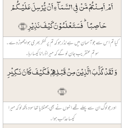
اَمۡ اَمِنۡتُمۡ مَّنۡ فِی السَّمَآءِ اَنۡ یُّرۡسِلَ عَلَیۡکُمۡ
حَاصِبًا ؕ فَسَتَعۡلَمُوۡنَ کَیۡفَ نَذِیۡرِ ﴿۱۷﴾
کیا تم اس سے جو آسمان میں ہے نڈر ہو کہ تم پر کنکر بھری ہوا چھوڑ دے۔
سو تم عنقریب جان لو گے کہ میرا ڈرانا کیسا رہا۔
وَ لَقَدۡ کَذَّبَ الَّذِیۡنَ مِنۡ قَبۡلِہِمۡ فَکَیۡفَ کَانَ نَکِیۡرِ
﴿۱۸﴾
اور جو لوگ ان سے پہلے تھے انہوں نے بھی جھٹلایا تھا سو دیکھ لو کہ میرا
کیسا عذاب ہوا۔