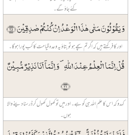
کئے جاؤ گے۔
وَ یَقُوۡلُوۡنَ مَتٰی ہٰذَا الۡوَعۡدُ اِنۡ کُنۡتُمۡ صٰدِقِیۡنَ ﴿۲۵﴾
اور کافر کہتے ہیں کہ اگر تم سچے ہو تو بتاؤ یہ وعدہ قیامت کا کب پورا ہو گا۔
قُلۡ اِنَّمَا الۡعِلۡمُ عِنۡدَ اللّٰہِ ۪ وَ اِنَّمَاۤ اَنَا نَذِیۡرٌ مُّبِیۡنٌ
﴿۲۶﴾
کہدو کہ اس کا علم اللہ ہی کو ہے۔ اور میں تو کھول کھول کر ڈر سنا دینے والا
ہوں۔
فَلَمَّا رَاَوۡہُ زُلۡفَۃً سِیۡٓـَٔتۡ وُجُوۡہُ الَّذِیۡنَ کَفَرُوۡا وَ قِیۡلَ