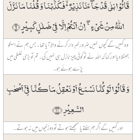
قَالُوۡا بَلٰی قَدۡ جَآءَنَا نَذِیۡرٌ ۬ۙ فَکَذَّبۡنَا وَ قُلۡنَا مَا نَزَّلَ
اللّٰہُ مِنۡ شَیۡءٍ ۚۖ اِنۡ اَنۡتُمۡ اِلَّا فِیۡ ضَلٰلٍ کَبِیۡرٍ ﴿۹﴾
وہ کہیں گے کیوں نہیں ضرور خبردار کرنے والا آیا تھا۔ بس ہم نے اسکو
جھٹلا دیا اور کہا کہ اللہ نے تو کوئی چیز نازل ہی نہیں کی۔ تم تو بڑی غلطی میں
پڑے ہوئے ہو۔
وَ قَالُوۡا لَوۡ کُنَّا نَسۡمَعُ اَوۡ نَعۡقِلُ مَا کُنَّا فِیۡۤ اَصۡحٰبِ
السَّعِیۡرِ ﴿۱۰﴾
اور کہیں گے اگر ہم سنتے یا سمجھتے ہوتے تو دوزخیوں میں نہ ہوتے۔