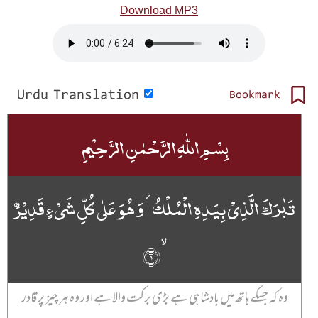
Download MP3
Urdu Translation
Bookmark
بِسۡمِ اللّٰہِ الرَّحۡمٰنِ الرَّحِیۡمِ
تَبٰرَکَ الَّذِیۡ بِیَدِہِ الۡمُلۡکُ ۫ وَ ہُوَ عَلٰی کُلِّ شَیۡءٍ قَدِیۡرُۨ
ۙ﴿۱﴾
وہ کہ جسکے ہاتھ میں بادشاہی ہے بڑی برکت والا ہے اور وہ ہر چیز پر قادر