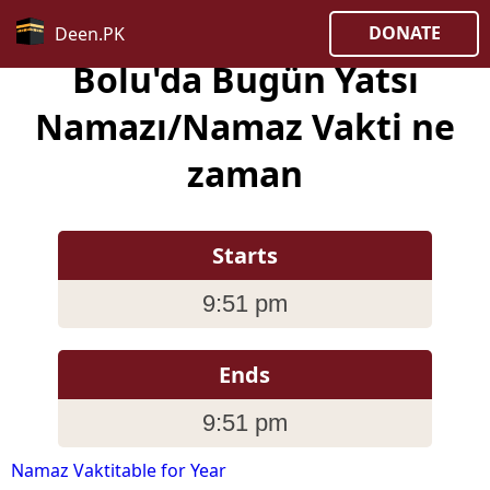
DONATE
Deen.PK
Bolu'da Bugün Yatsı
Namazı/Namaz Vakti ne
zaman
Starts
9:51 pm
Ends
9:51 pm
Namaz Vaktitable for Year