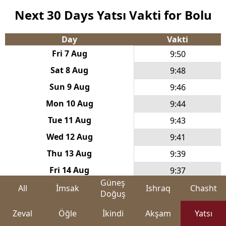
Next 30 Days Yatsı Vakti for Bolu
Day
Vakti
Fri 7 Aug
9:50
Sat 8 Aug
9:48
Sun 9 Aug
9:46
Mon 10 Aug
9:44
Tue 11 Aug
9:43
Wed 12 Aug
9:41
Thu 13 Aug
9:39
Fri 14 Aug
9:37
Güneş
Sat 15 Aug
9:35
All
İmsak
Ishraq
Chasht
Doğuş
Sun 16 Aug
9:33
Zeval
Öğle
İkindi
Akşam
Yatsı
Mon 17 Aug
9:32