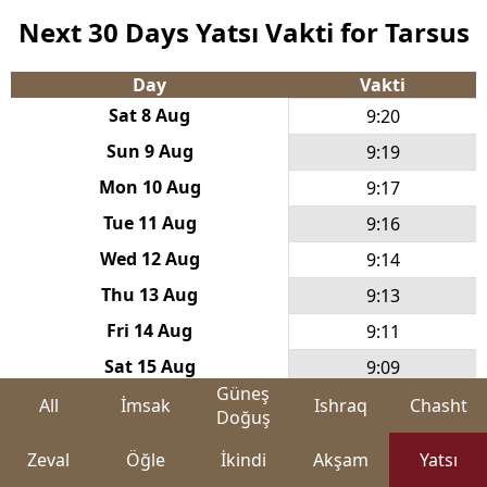
Next 30 Days Yatsı Vakti for Tarsus
Day
Vakti
Sat 8 Aug
9:20
Sun 9 Aug
9:19
Mon 10 Aug
9:17
Tue 11 Aug
9:16
Wed 12 Aug
9:14
Thu 13 Aug
9:13
Fri 14 Aug
9:11
Sat 15 Aug
9:09
Güneş
Sun 16 Aug
9:08
All
İmsak
Ishraq
Chasht
Doğuş
Mon 17 Aug
9:06
Zeval
Öğle
İkindi
Akşam
Yatsı
Tue 18 Aug
9:05