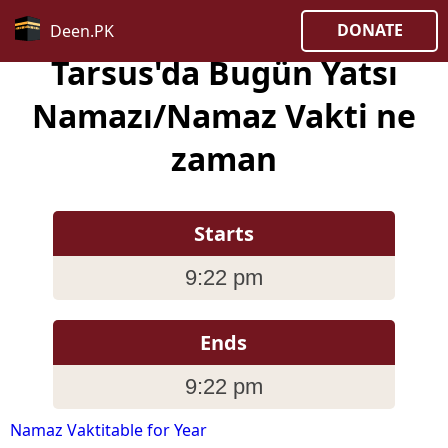
DONATE
Deen.PK
Tarsus'da Bugün Yatsı
Namazı/Namaz Vakti ne
zaman
Starts
9:22 pm
Ends
9:22 pm
Namaz Vaktitable for Year