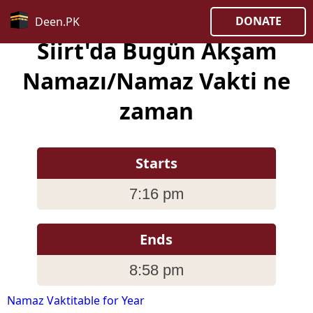
DONATE
Deen.PK
Siirt'da Bugün Akşam
Namazı/Namaz Vakti ne
zaman
Starts
7:16 pm
Ends
8:58 pm
Namaz Vaktitable for Year