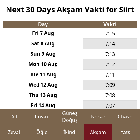
Next 30 Days Akşam Vakti for Siirt
Day
Vakti
Fri 7 Aug
7:15
Sat 8 Aug
7:14
Sun 9 Aug
7:13
Mon 10 Aug
7:12
Tue 11 Aug
7:11
Wed 12 Aug
7:09
Thu 13 Aug
7:08
Fri 14 Aug
7:07
Güneş
Sat 15 Aug
7:06
All
İmsak
Ishraq
Chasht
Doğuş
Sun 16 Aug
7:04
Zeval
Öğle
İkindi
Akşam
Yatsı
Mon 17 Aug
7:03