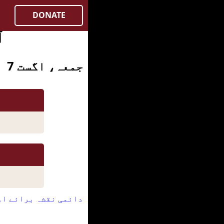
DONATE
آ
جمعہ، اگست 7
دائمی نقشہ برائے او