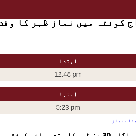
ج کوئٹہ میں نماز ظہر کا وقت
ابتدا
12:48 pm
انتہا
5:23 pm
قات نماز
اگلے 30 دن ظہر کا وقت برائے کوئٹہ