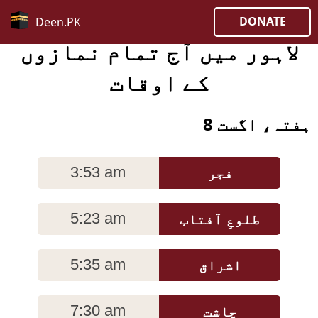
DONATE
Deen.PK
لاہور میں آج تمام نمازوں
کے اوقات
ہفتہ، اگست 8
فجر
3:53 am
طلوعِ آفتاب
5:23 am
اشراق
5:35 am
چاشت
7:30 am