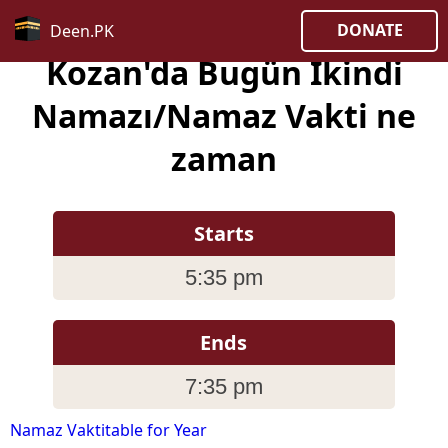
DONATE
Deen.PK
Kozan'da Bugün İkindi
Namazı/Namaz Vakti ne
zaman
Starts
5:35 pm
Ends
7:35 pm
Namaz Vaktitable for Year