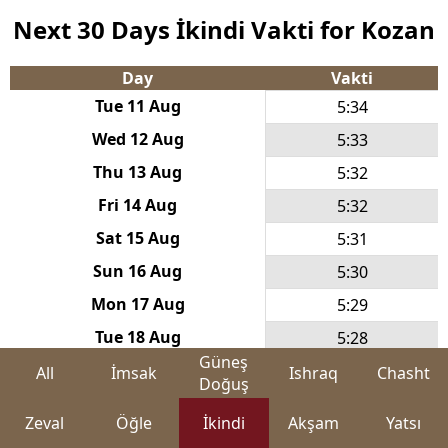
Next 30 Days İkindi Vakti for Kozan
Day
Vakti
Tue 11 Aug
5:34
Wed 12 Aug
5:33
Thu 13 Aug
5:32
Fri 14 Aug
5:32
Sat 15 Aug
5:31
Sun 16 Aug
5:30
Mon 17 Aug
5:29
Tue 18 Aug
5:28
Güneş
Wed 19 Aug
5:27
All
İmsak
Ishraq
Chasht
Doğuş
Thu 20 Aug
5:26
Zeval
Öğle
İkindi
Akşam
Yatsı
Fri 21 Aug
5:25