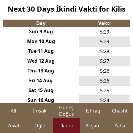
Next 30 Days İkindi Vakti for Kilis
Day
Vakti
Sun 9 Aug
5:29
Mon 10 Aug
5:29
Tue 11 Aug
5:28
Wed 12 Aug
5:27
Thu 13 Aug
5:26
Fri 14 Aug
5:26
Sat 15 Aug
5:25
Sun 16 Aug
5:24
Güneş
Mon 17 Aug
5:23
All
İmsak
Ishraq
Chasht
Doğuş
Tue 18 Aug
5:22
Zeval
Öğle
İkindi
Akşam
Yatsı
Wed 19 Aug
5:22