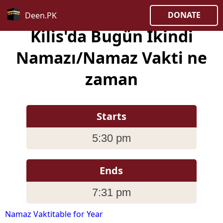
DONATE
Deen.PK
Kilis'da Bugün İkindi
Namazı/Namaz Vakti ne
zaman
Starts
5:30 pm
Ends
7:31 pm
Namaz Vaktitable for Year