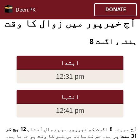
DONATE
Deen.PK
آج خیرپور میں زوال کا وقت
ہفتہ، اگست 8
ابتدا
12:31 pm
انتہا
12:41 pm
آج مورخہ 8 اگست کو خیرپور میں زوالِ آفتاب
12 بج کر
31 منٹ
پر ہے۔ جس کے ساتھ ہی ظہر کا وقت ہو جاتا ہے۔