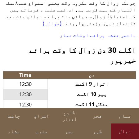
چونکہ زوال کا وقت مکروہ وقت یعنی استواعِ شمس/نصف
النہار کے بہت قریب ہے، اس لیے علماء فرماتے ہیں
کہ احتیاطاً زوال سے پانچ منٹ پہلے سے پانچ منٹ بعد
تک نماز نہیں پڑھنی چاہیئے۔
(حوالہ)
دائمی نقشہ برائے اوقات نماز
اگلے 30 دن زوال کا وقت برائے
خیرپور
دن
Time
اتوار 9 اگست
12:30
پیر 10 اگست
12:30
منگل 11 اگست
12:30
طلوعِ
بدھ 12 اگست
12:30
تمام
فجر
اشراق
چاشت
آفتاب
جمعرات 13 اگست
12:30
زوال
ظہر
عصر
مغرب
عشاء
جمعہ 14 اگست
12:30