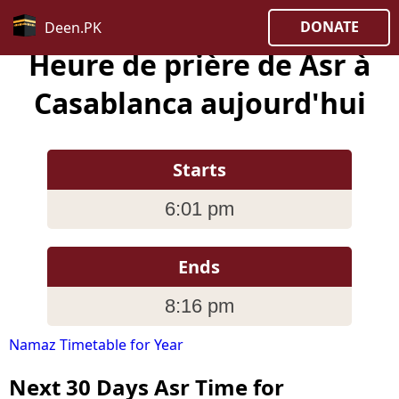
DONATE
Deen.PK
Heure de prière de Asr à
Casablanca aujourd'hui
Starts
6:01 pm
Ends
8:16 pm
Namaz Timetable for Year
Next 30 Days Asr Time for