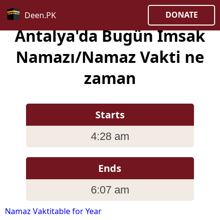
DONATE
Deen.PK
Antalya'da Bugün İmsak
Namazı/Namaz Vakti ne
zaman
Starts
4:28 am
Ends
6:07 am
Namaz Vaktitable for Year