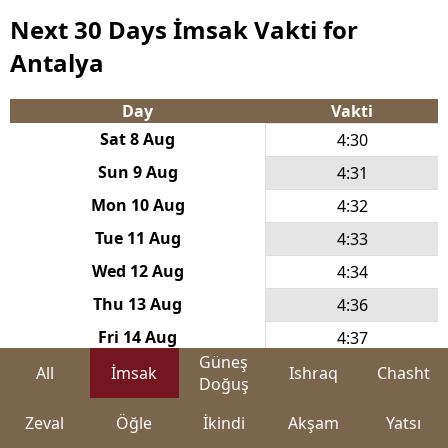
Next 30 Days İmsak Vakti for
Antalya
Day
Vakti
Sat 8 Aug
4:30
Sun 9 Aug
4:31
Mon 10 Aug
4:32
Tue 11 Aug
4:33
Wed 12 Aug
4:34
Thu 13 Aug
4:36
Fri 14 Aug
4:37
Güneş
Sat 15 Aug
4:38
All
İmsak
Ishraq
Chasht
Doğuş
Sun 16 Aug
4:39
Zeval
Öğle
İkindi
Akşam
Yatsı
Mon 17 Aug
4:40