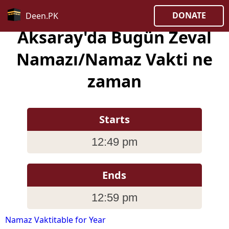
DONATE
Deen.PK
Aksaray'da Bugün Zeval
Namazı/Namaz Vakti ne
zaman
Starts
12:49 pm
Ends
12:59 pm
Namaz Vaktitable for Year