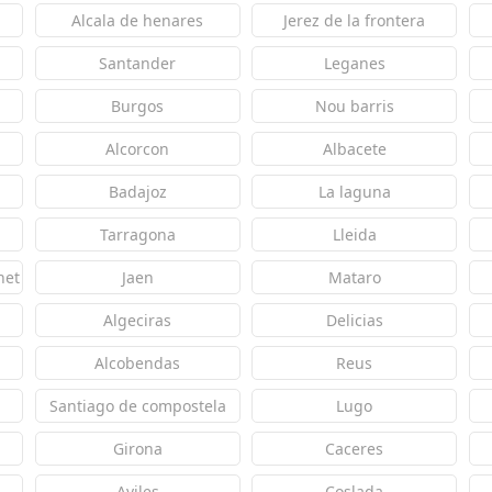
Alcala de henares
Jerez de la frontera
Santander
Leganes
Burgos
Nou barris
Alcorcon
Albacete
Badajoz
La laguna
Tarragona
Lleida
net
Jaen
Mataro
Algeciras
Delicias
Alcobendas
Reus
Santiago de compostela
Lugo
Girona
Caceres
Aviles
Coslada