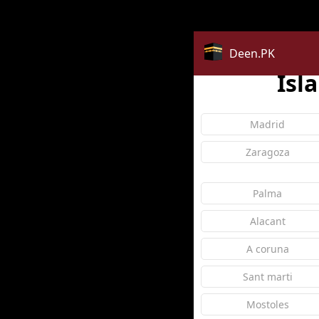
Warning
: Constant COUNTRY_CODE already defined in
/ho
Deen.PK
Isl
Madrid
Zaragoza
Palma
Alacant
A coruna
Sant marti
Mostoles