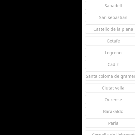
Sabadell
San sebastian
Castello de la plana
Getafe
Logrono
Cadiz
Santa coloma de grame
Ciutat vella
Ourense
Barakaldo
Parla
Cornella de llobregat