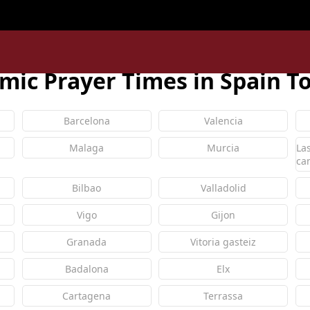
me/uxpzucygnl/deen.pk/time/Controllers/country.php
amic Prayer Times in Spain T
Barcelona
Valencia
Malaga
Murcia
La
ca
Bilbao
Valladolid
Vigo
Gijon
Granada
Vitoria gasteiz
Badalona
Elx
Cartagena
Terrassa