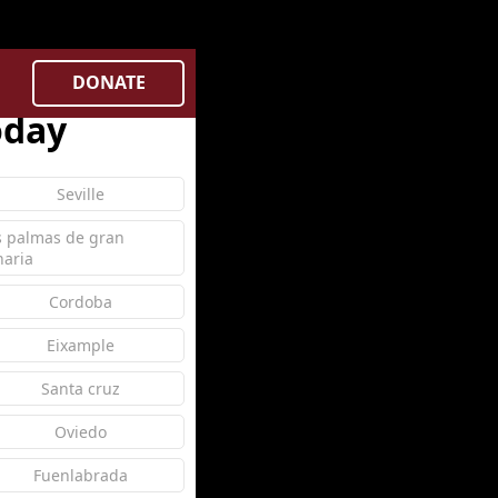
on line
27
DONATE
oday
Seville
s palmas de gran
naria
Cordoba
Eixample
Santa cruz
Oviedo
Fuenlabrada