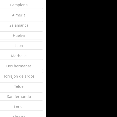
Pamplona
Almeria
Salamanca
Huelva
Leon
Marbella
Dos hermanas
Torrejon de ardoz
Telde
San fernando
Lorca
Algorta