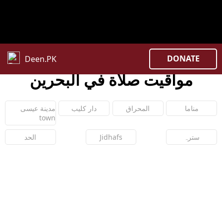
Warning
: Constant COUNTRY_CODE already defined
/home/uxpzucygnl/deen.pk/time/Controllers/country.
on lin
DONATE
Deen.PK
مواقيت صلاة في البحرین
مناما
المحراق
دار کلیب
مدينة عيسى
town
سترہ
Jidhafs
الحد